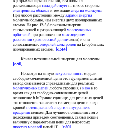
в разрыхляющем состоянии, тем большая
расталкивающая
сила действует
на них со стороны
электронных облаков
и тем выше
энергия молекулы
.
При любом расстоянии между
ядрами энергия
молекулы больше, чем энергия двух изолированных
атомов. На рис. 12-5,6 показаны энергии
связывающей и разрыхляющей
молекулярных
орбиталей
при равновесном
межъядерном
расстоянии
(
равновесной длине
связи) и они
сопоставлены с
энергией электронов
на 1х-орбиталях
изолированных атомов.
[c.514]
Кривая потенциальной энергии для молекулы
[c.45]
Несмотря на явную
искусственность
модели
свободно-сочлененной цепи этот фундаментальный
вывод оказывается справедливым для реальных
молекулярных цепей
любого строения, (
нако
в то
время как для свободно-сочлененных цепей
отношение h lnP равно единице, для реальных цепей
это отношение зависит от геометрии цепи и вида
кривой
потенциальной энергии внутреннего
вращения
звеньев. Для лучшего понимания этого
положения приведем соотношения, связывающие
величину с параметрами цепи для некоторых
простых моделей
цепей [1].
[c.30]