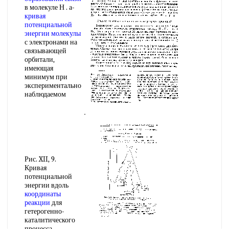
в молекуле Н . а-
кривая
потенциальной
энергии молекулы
с электронами на
связывающей
орбитали,
имеющая
минимум при
экспериментально
наблюдаемом
Рис. XII, 9.
Кривая
потенциальной
энергии вдоль
координаты
реакции
для
гетерогенно-
каталитического
процесса.