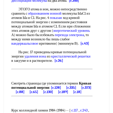
диссоциации молекулы
на два атома.
[c.200]
ЭТОГО атома в ион, можно непосредственно
сравнить с
образованием ионной
молекулы ЫаС1 из
атомов Ыа и С1. На рис. 4
показан
ход кривой
потенциальной энергии с изменением расстояния
между атомам Ыа и атомом С1. Если ири сближении
этих атомов друг с другом (
энергетический уровень
А) можно было бы избежать
перехода электрона
, то
между ними возникло бы лишь слабое
вандерваальсовое
иритяжени( (минимум В).
[c.43]
На рис. 17 приведены кривые потенциальной
энергии
удаления иона
из
кристаллической решетки
в закууме и в растворителе.
[c.26]
Смотреть страницы где упоминается термин
Кривая
потенциальной энергии
:
[c.128]
[c.335]
[c.373]
[c.88]
[c.65]
[c.130]
[c.189]
[c.18]
Курс коллоидной химии 1984 (1984) -- [
c.117
,
c.243
,