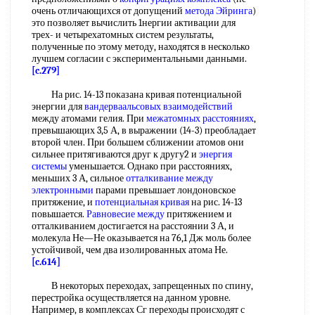
очень отличающихся от допущений
метода Эйринга
)
это позволяет вычислить 1нергии активации для
трех- и четырехатомных систем результаты,
полученные по этому методу, находятся в несколько
лучшем согласии с экспериментальными данными.
[c.279]
На рис. 14-13 показана кривая потенциальной
энергии для
вандерваальсовых взаимодействий
между атомами гелия. При
межатомных расстояниях
,
превышающих 3,5 А, в выражении (14-3) преобладает
второй член. При большем сближении атомов они
сильнее притягиваются друг к другу2 и
энергия
системы
уменьшается. Однако при расстояниях,
меньших 3 А, сильное
отталкивание между
электронными
парами превышает лондоновское
притяжение, и
потенциальная кривая
на рис. 14-13
повышается.
Равновесие между
притяжением и
отталкиванием достигается на расстоянии 3 А, и
молекула Не—Не оказывается на 76,1 Дж моль более
устойчивой, чем два изолированных атома Не.
[c.614]
В некоторых переходах, запрещенных по спину,
перестройка осуществляется на данном уровне.
Например, в комплексах Сг переходы происходят с