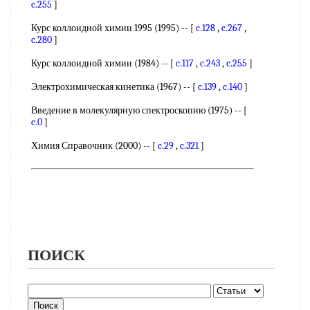
c.255
]
Курс коллоидной химии 1995 (1995) -- [
c.128
,
c.267
,
c.280
]
Курс коллоидной химии (1984) -- [
c.117
,
c.243
,
c.255
]
Электрохимическая кинетика (1967) -- [
c.139
,
c.140
]
Введение в молекулярную спектроскопию (1975) -- [
c.0
]
Химия Справочник (2000) -- [
c.29
,
c.321
]
ПОИСК