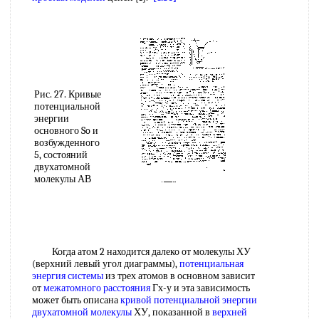
Рис. 27. Кривые
потенциальной
энергии
основного So и
возбужденного
5, состояний
двухатомной
молекулы АВ
Когда атом 2 находится далеко от молекулы ХУ
(верхний левый угол диаграммы),
потенциальная
энергия системы
из трех атомов в основном зависит
от
межатомного расстояния
Гх-у и эта зависимость
может быть описана
кривой потенциальной энергии
двухатомной молекулы
ХУ, показанной в
верхней