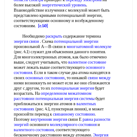
более высокий
энергетический уровень
.
Взаимодействие излучения с молекулой может быть
представлено кривыми потенциальной энергии,
соответствующими основному и возбужденному
состояниям.
[c.50]
Необходимо
раскрыть
содержание термина
энергия связи
. Схема
потенциальной энергии
произвольной А—В-связи в
многоатомной молекуле
(рис. 4.1) служит для объяснения данного понятия.
Для многоэлектронных атомов, как было отмечено
выше, следует учитывать, что
валентное состояние
может лежать выше соответствующего
основного
состояния
. Если в таком случае два атома находятся в
своих
основных состояниях
, то никакой
связи между
ними возникнуть не может если же они сближаются
друг с другом, то их
потенциальная энергия
будет
возрастать. На
определенном межатомном
расстоянии
потенциальная энергия системы
будет
приближаться к энергии атомов в
валентных
состояниях
(рис. 4.1, пунктирная линия), и может
произойти переход к
связанному состоянию
.
Поэтому
внутренняя энергия
связи Е
равна
разности
энергий
основного
молекулярного состояния
и
валентного состояния
, соответствующего
бесконечному расстоянию между атомами.
Энергия