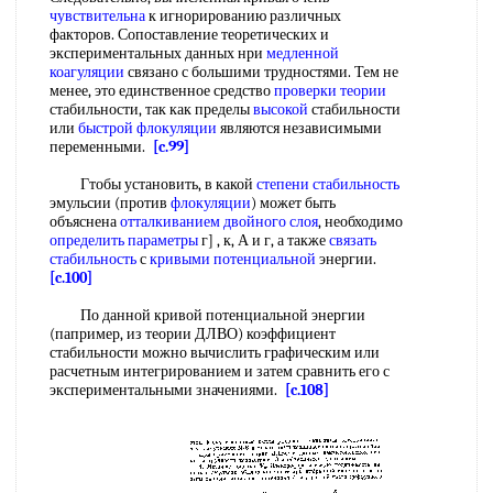
чувствительна
к игнорированию различных
факторов. Сопоставление теоретических и
экспериментальных данных нри
медленной
коагуляции
связано с большими трудностями. Тем не
менее, это единственное средство
проверки теории
стабильности, так как пределы
высокой
стабильности
или
быстрой флокуляции
являются независимыми
переменными.
[c.99]
Гтобы установить, в какой
степени стабильность
эмульсии (против
флокуляции
) может быть
объяснена
отталкиванием двойного слоя
, необходимо
определить параметры
г] , к, А и г, а также
связать
стабильность
с
кривыми потенциальной
энергии.
[c.100]
По данной кривой потенциальной энергии
(папример, из теории ДЛВО) коэффициент
стабильности можно вычислить графическим или
расчетным интегрированием и затем сравнить его с
экспериментальными значениями.
[c.108]