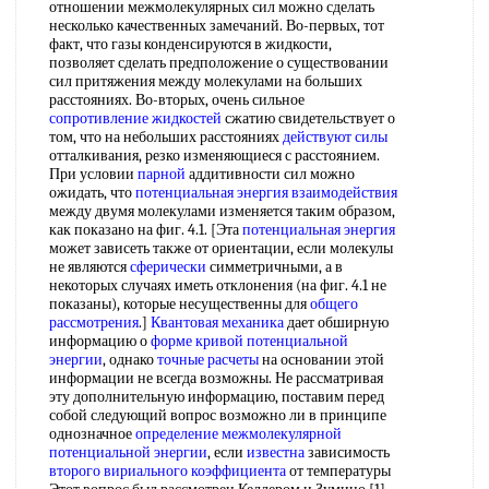
отношении межмолекулярных сил можно сделать
несколько качественных замечаний. Во-первых, тот
факт, что газы конденсируются в жидкости,
позволяет сделать предположение о существовании
сил притяжения между молекулами на больших
расстояниях. Во-вторых, очень сильное
сопротивление жидкостей
сжатию свидетельствует о
том, что на небольших расстояниях
действуют силы
отталкивания, резко изменяющиеся с расстоянием.
При условии
парной
аддитивности сил можно
ожидать, что
потенциальная энергия взаимодействия
между двумя молекулами изменяется таким образом,
как показано на фиг. 4.1. [Эта
потенциальная энергия
может зависеть также от ориентации, если молекулы
не являются
сферически
симметричными, а в
некоторых случаях иметь отклонения (на фиг. 4.1 не
показаны), которые несущественны для
общего
рассмотрения
.]
Квантовая механика
дает обширную
информацию о
форме кривой потенциальной
энергии
, однако
точные расчеты
на основании этой
информации не всегда возможны. Не рассматривая
эту дополнительную информацию, поставим перед
собой следующий вопрос возможно ли в принципе
однозначное
определение межмолекулярной
потенциальной энергии
, если
известна
зависимость
второго вириального коэффициента
от температуры