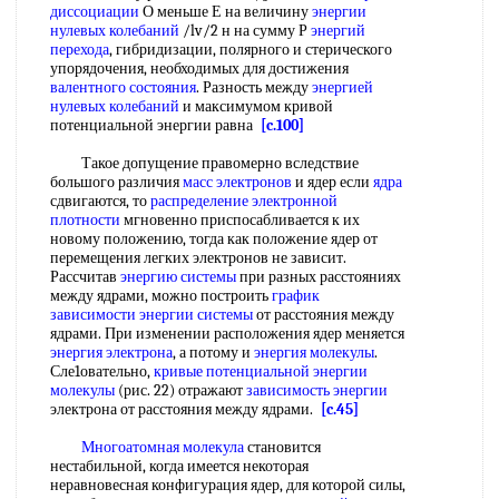
диссоциации
О меньше Е на величину
энергии
нулевых колебаний
/lv/2 н на сумму Р
энергий
перехода
, гибридизации, полярного и стерического
упорядочения, необходимых для достижения
валентного состояния
. Разность между
энергией
нулевых колебаний
и максимумом кривой
потенциальной энергии равна
[c.100]
Такое допущение правомерно вследствие
большого различия
масс электронов
и ядер если
ядра
сдвигаются, то
распределение электронной
плотности
мгновенно приспосабливается к их
новому положению, тогда как положение ядер от
перемещения легких электронов не зависит.
Рассчитав
энергию системы
при разных расстояниях
между ядрами, можно построить
график
зависимости
энергии системы
от расстояния между
ядрами. При изменении расположения ядер меняется
энергия электрона
, а потому и
энергия молекулы
.
Сле1овательно,
кривые потенциальной энергии
молекулы
(рис. 22) отражают
зависимость энергии
электрона от расстояния между ядрами.
[c.45]
Многоатомная молекула
становится
нестабильной, когда имеется некоторая
неравновесная конфигурация ядер, для которой силы,