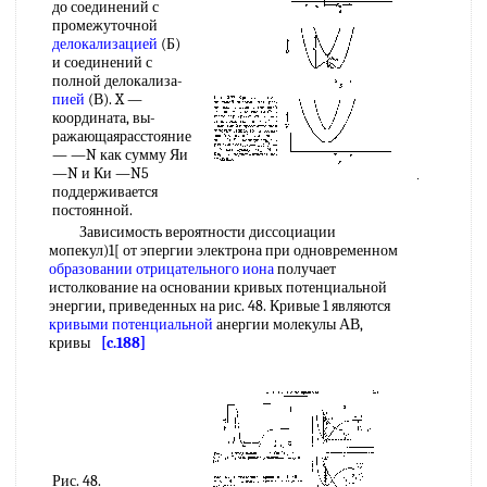
до соединений с
промежуточной
делокализацией
(Б)
и соединений с
полной делокализа-
пией
(В). X —
координата, вы-
ражающаярасстояние
— —N как сумму Яи
—N и Ки —N5
поддерживается
постоянной.
Зависимость вероятности диссоциации
мопекул)1[ от эпергии электрона при одновременном
образовании отрицательного иона
получает
истолкование на основании кривых потенциальной
энергии, приведенных на рис. 48. Кривые 1 являются
кривыми потенциальной
анергии молекулы АВ,
кривы
[c.188]
Рис. 48.