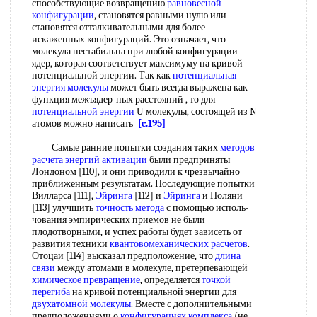
способствующие возвращению
равновесной
конфигурации
, становятся равными нулю или
становятся отталкивательными для более
искаженных конфигураций. Это означает, что
молекула нестабильна при любой конфигурации
ядер, которая соответствует максимуму на кривой
потенциальной энергии. Так как
потенциальная
энергия молекулы
может быть всегда выражена как
функция межъядер-ных расстояний , то для
потенциальной энергии
U молекулы, состоящей из N
атомов можно написать
[c.195]
Самые ранние попытки создания таких
методов
расчета энергий активации
были предприняты
Лондоном [110], и они приводили к чрезвычайно
приближенным результатам. Последующие попытки
Вилларса [111],
Эйринга
[112] и
Эйринга
и Поляни
[113] улучшить
точность метода
с помощью исполь-
чования эмпирических приемов не были
плодотворными, и успех работы будет зависеть от
развития техники
квантовомеханических расчетов
.
Отоцаи [114] высказал предположение, что
длина
связи
между атомами в молекуле, претерпевающей
химическое превращение
, определяется
точкой
перегиба
на кривой потенциальной энергии для
двухатомной молекулы
. Вместе с дополнительными
предположениями о
конфигурациях комплекса
(не