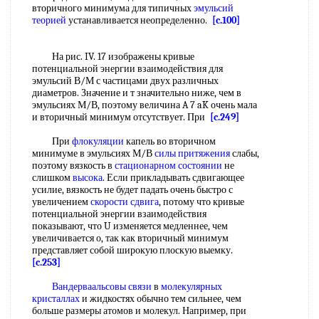
вторичного минимума для типичных
эмульсий
теорией
устанавливается неопределенно.
[c.100]
На рис. IV. 17 изображены кривые
потенциальной энергии взаимодействия для
эмульсий В/М с частицами двух различных
диаметров. Значение и т значительно ниже, чем в
эмульсиях М/В, поэтому величина A 7 aK очень мала
и вторичный минимум отсутствует. При
[c.249]
При
флокуляции
капель во вторичном
минимуме в эмульсиях М/В
силы притяжения
слабы,
поэтому вязкость в
стационарном состоянии
не
слишком
высока
. Если прикладывать сдвигающее
усилие, вязкость не будет падать очень быстро с
увеличением
скорости сдвига
, потому что кривые
потенциальной энергии взаимодействия
показывают, что U изменяется медленнее, чем
увеличивается о, так как вторичный минимум
представляет собой широкую плоскую выемку.
[c.253]
Вандерваальсовы связи
в
молекулярных
кристаллах
и жидкостях обычно тем сильнее, чем
больше размеры атомов и молекул. Например, при