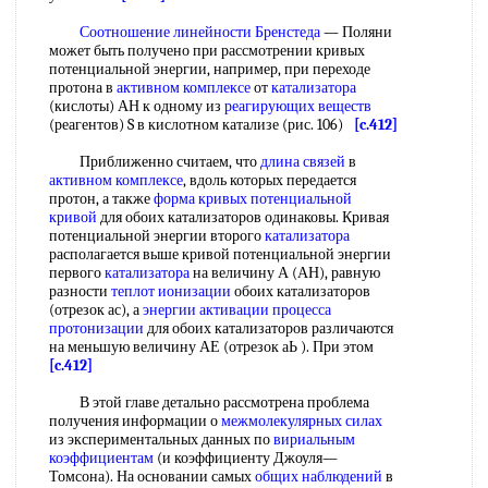
Соотношение линейности
Бренстеда
— Поляни
может быть получено при рассмотрении кривых
потенциальной энергии, например, при переходе
протона в
активном комплексе
от
катализатора
(кислоты) АН к одному из
реагирующих веществ
(реагентов) S в кислотном катализе (рис. 106)
[c.412]
Приближенно считаем, что
длина связей
в
активном комплексе
, вдоль которых передается
протон, а также
форма кривых потенциальной
кривой
для обоих катализаторов одинаковы. Кривая
потенциальной энергии второго
катализатора
располагается выше кривой потенциальной энергии
первого
катализатора
на величину А (АН), равную
разности
теплот ионизации
обоих катализаторов
(отрезок ас), а
энергии активации
процесса
протонизации
для обоих катализаторов различаются
на меньшую величину АЕ (отрезок аЬ ). При этом
[c.412]
В этой главе детально рассмотрена проблема
получения информации о
межмолекулярных силах
из экспериментальных данных по
вириальным
коэффициентам
(и коэффициенту Джоуля—
Томсона). На основании самых
общих наблюдений
в