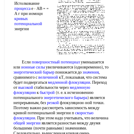
Истолкование
процесса
е - АВ = =
А г при иомоцн
кривых
потенциальной
энергии
Если
поверхностный потенциал
уменьшается
или
ионные силы
увеличиваются (одновременно), то
энергетический барьер
понижается до
значения
,
сравнимого с
величиной
кТ, показывая, что система
будет подвергаться
медленной флокуляции
. Переход
от
высокой
стабильности через
медленную
флокуляцию
к
быстрой
(т. е. к исчезновению
потенциального
энергетического барьера
) является
непрерывным, без
резкой
флокуляцион-ной точки.
Поэтому важно рассмотреть зависимость между
кривой потенциальной энергии п
скоростью
флокуляции
. При этом надо учитывать, что величина
общей энергии
является разностью между двумя
большими (почти равными) значениями.
Следовательно, вычисленная кривая очень