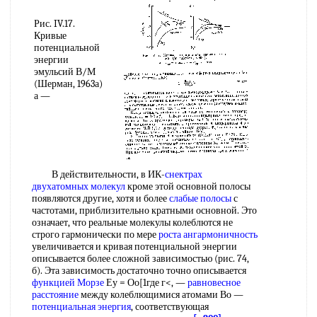
Рис. IV.17.
Кривые
потенциальной
энергии
эмульсий В/М
(Шерман, 1963а)
а —
В действительности, в ИК-
снектрах
двухатомных молекул
кроме этой основной полосы
появляются другие, хотя и более
слабые полосы
с
частотами, приблизительно кратными основной. Это
означает, что реальные молекулы колеблются не
строго гармонически по мере
роста
ангармоничность
увеличивается и кривая потенциальной энергии
описывается более сложной зависимостью (рис. 74,
б). Эта зависимость достаточно точно описывается
функцией Морзе
Еу = Оо[1где г<, —
равновесное
расстояние
между колеблющимися атомами Во —
потенциальная энергия
, соответствующая