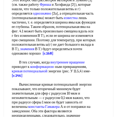
Этот вопрос был рассмотрен Келлером и Зумино [1]
(см. также работу
Фриша
и Хелфанда [2]), которые
нашли, что только положительная ветвь и г)
определяется
однозначно
[2а], а отрицательная часть
(потенциальная яма) может быть
известна
лишь
частично, т. е. определяется ширина ямы как функция
ее глубины. Таким образом, потенциальная яма на
фиг. 4.1 может быть произвольно смещена вдоль оси
г без изменения В Т), если ее ширина не изменяется
при смещении. Поэтому для температур, при которых
положительная ветвь ы(г) не дает большого вклада в
В Т),
значения
В Т) будут определяться почти
одинаково хорошо
[c.168]
В тех случаях, когда
внутреннее вращение
приводит к
конформацион
-ным превращениям,
кривая потенциальной
энергии (рис. У 11.5,4) име-
[c.146]
Вычисленные кривые потенциальной энергии
показывают, что вторичный минимум будет
значительным для сфер с радиусом 10 мкм и
незначительным — с радиусом 0,1 мкм важно, что
при радиусе сферы 1 мкм он будет зависеть от
величины
константы Гамакера
А и от поправки на
замедление. Оба эти фактора являются
неопределенными, следовательно, значение