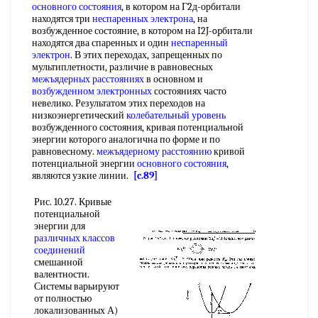
основного состояния
, в котором на Г2д-орбитали
находятся три
неспаренных электрона
, на
возбужденное состояние, в котором на I2J-opбитaли
находятся два спаренных и один
неспаренный
электрон
. В этих переходах, запрещенных по
мультиплетности, различие в равновесных
межъядерных расстояниях
в основном и
возбужденном электронных
состояниях часто
невелико. Результатом этих переходов на
низкоэнергетический
колебательный уровень
возбужденного состояния, кривая потенциальной
энергии которого аналогична по форме и по
равновесному.
межъядерному расстоянию
кривой
потенциальной энергии
основного состояния
,
являются узкие линии.
[c.89]
Рис. 10.27. Кривые
потенциальной
энергии для
различных классов
соединений
смешанной
валентности.
Системы варьируют
от полностью
локализованных А)