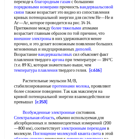
переходе к
благородным газам
с большими
порядковыми номерами
прочность
вандерваальсовой
связи
также возрастает это видно из сопоставления
кривых потенциальной энергии для систем Не—Не и
Аг—Аг, которое проводится на рис. 14-14.
Притяжение между
более тяжелыми
атомами
возрастает главным образом по той причине, что
внешние электроны
в них удерживаются менее
прочно, и это делает возможным появление больших
мгновенных и индуцированных
диполей
.
Возрастание
вандерваальсовых
сил объясняет факт
плавления твердого
аргона
при температуре — 184°С
(т.е. 89 К), которая значительно выше, чем
температура плавления
твердого гелия.
[c.616]
Растительные эмульсии М/В,
стабилизированные
протеинами молока
, проявляют
более сложное поведение. Так как максимум на
кривой потенциальной энергии взаимодействия не
превышал
[c.253]
Возбужденные электронные
состояния.
Спектральная область
, обычно используемая для
абсорбционных и люминесцентных измерений (200
—800 нм), соответствует
электронным переходам
в
молекуле.
Поглощение молекулой
кванта света
в этой
области спектра
приводит к
переходу электрона
на