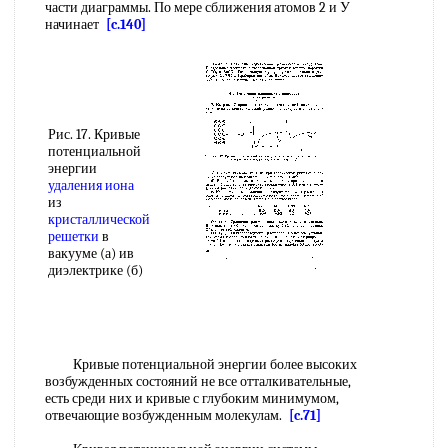
части диаграммы. По мере сближения атомов 2 и У
начинает
[c.140]
Рис. 17. Кривые
потенциальной
энергии
удаления иона
из
кристаллической
решетки
в
вакууме (а) ив
диэлектрике (б)
Кривые потенциальной энергии более высоких
возбужденных состояний не все отталкивательные,
есть среди них и кривые с глубоким минимумом,
отвечающие возбужденным молекулам.
[c.71]