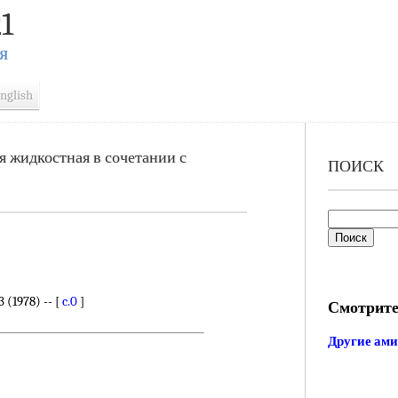
1
Я
nglish
 жидкостная в сочетании с
ПОИСК
(1978) -- [
c.0
]
Смотрите
Другие ам