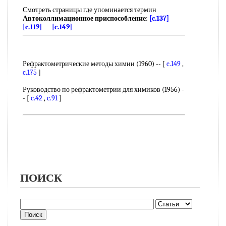
Смотреть страницы где упоминается термин
Автоколлимационное приспособление
:
[c.137]
[c.119]
[c.149]
Рефрактометрические методы химии (1960) -- [
c.149
,
c.175
]
Руководство по рефрактометрии для химиков (1956) -
- [
c.42
,
c.91
]
ПОИСК