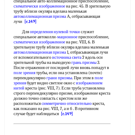
специальное авто-коллимационное приспособление,
схематически изображенное
на рис. 45. В зрительную
трубу вблизи окуляра вделана маленькая
автоколлимационная призма
А, отбрасывающая
лучи
[c.149]
Для
определения нулевой точки
служит
специальное автоколли-
мационное
приспособление,
схематически изображенное
на рис. VIII, 6. В
зрительную трубу вблизи окуляра вделана маленькая
автоколлимационная призма
1, отбрасывающая лучи
от вспомогательного
источника света
2 вдоль оси
зрительной трубы на выходную
грань призмы
3.
После отражения от последней лучи вновь попадут в
поле зрения
трубы, если она установлена (почти)
перпендикулярно
грани призмы
. При этом в
поле
зрения
будет видно светлое окно с
изображением
нитей
креста (рис. VIII, 7). Если труба установлена
строго перпендикулярно призме, изображение креста
должно точно совпасть с крестом или же
расположиться
симметрично относительно
креста,
как показано на рис. VIII, 7, а и б . В противном
случае будет наблюдаться
[c.149]