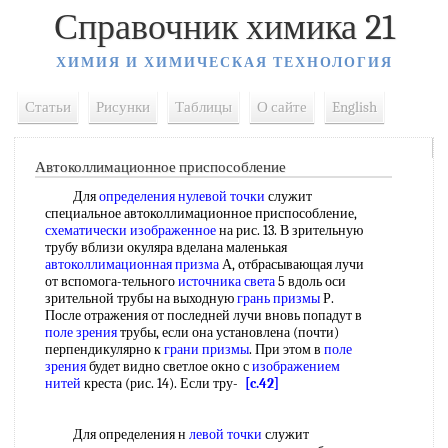
Справочник химика 21
ХИМИЯ И ХИМИЧЕСКАЯ ТЕХНОЛОГИЯ
Статьи
Рисунки
Таблицы
О сайте
English
Автоколлимационное приспособление
Для
определения нулевой точки
служит
специальное автоколлимационное приспособление,
схематически изображенное
на рис. 13. В зрительную
трубу вблизи окуляра вделана маленькая
автоколлимационная призма
А, отбрасывающая лучи
от вспомога-тельного
источника света
5 вдоль оси
зрительной трубы на выходную
грань призмы
Р.
После отражения от последней лучи вновь попадут в
поле зрения
трубы, если она установлена (почти)
перпендикулярно к
грани призмы
. При этом в
поле
зрения
будет видно светлое окно с
изображением
нитей
креста (рис. 14). Если тру-
[c.42]
Для определения н
левой точки
служит