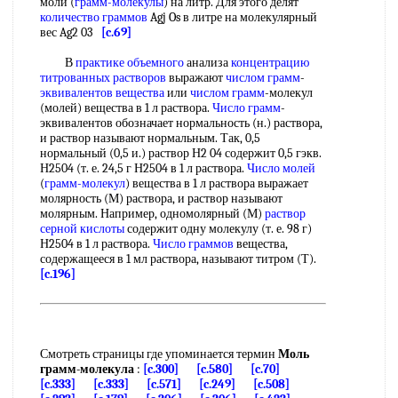
моли (
грамм-молекулы
) на литр. Для этого делят
количество граммов
Agj Os в литре на молекулярный
вес Ag2 03
[c.69]
В
практике объемного
анализа
концентрацию
титрованных растворов
выражают
числом грамм
-
эквивалентов вещества
или
числом грамм
-молекул
(молей) вещества в 1 л раствора.
Число грамм
-
эквивалентов обозначает нормальность (н.) раствора,
и раствор называют нормальным. Так, 0,5
нормальный (0,5 и.) раствор Н2 04 содержит 0,5 гэкв.
Н2504 (т. е. 24,5 г Н2504 в 1 л раствора.
Число молей
(
грамм-молекул
) вещества в 1 л раствора выражает
молярность (М) раствора, и раствор называют
молярным. Например, одномолярный (М)
раствор
серной кислоты
содержит одну молекулу (т. е. 98 г)
Н2504 в 1 л раствора.
Число граммов
вещества,
содержащееся в 1 мл раствора, называют титром (Т).
[c.196]
Смотреть страницы где упоминается термин
Моль
грамм-молекула
:
[c.300]
[c.580]
[c.70]
[c.333]
[c.333]
[c.571]
[c.249]
[c.508]