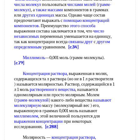
числа молекул
пользоваться
числами молей
(
грамм-
молекул
), а
также массами
компонентов в граммах
или
других единицах
массы. Однако чаще состав
предпочитают выражать с
помощью концентраций
компонентов
. Преимущество
этого способа
выражения состава заключается в том, что
число
независимых
переменных уменьшается на единицу,
так как концентрации всегда
связаны друг
с
другом
определенным
уравнением.
[c.34]
Миллимоль
—0,001 моль (грамм-молекулы).
[c.79]
Концентрация раствора
, выраженная в молях,
содержащихся та л раствора (но не в I л растворителя
) называется молярностью. Раствор, содержащийся в 1
л 1 моль
растворенного вещества
, называется
одномолярным или просто молярным. Молем
(
грамм-молекулой
) какого-либо вещества
называют
молекулярную
массу (молекулярный вес ) его,
выраженную в граммах 0,001 моль называют
миллимолем
, этой величиной пользуются для
выражения концентрации
при некоторых
исследованиях.
[c.288]
Молярность —
концентрация раствора
,