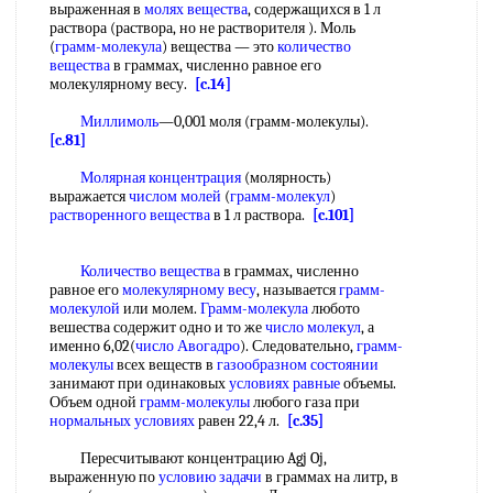
выраженная в
молях вещества
, содержащихся в 1 л
раствора (раствора, но не растворителя ). Моль
(
грамм-молекула
) вещества — это
количество
вещества
в граммах, численно равное его
молекулярному весу.
[c.14]
Миллимоль
—0,001 моля (грамм-молекулы).
[c.81]
Молярная концентрация
(молярность)
выражается
числом молей
(
грамм-молекул
)
растворенного вещества
в 1 л раствора.
[c.101]
Количество вещества
в граммах, численно
равное его
молекулярному весу
, называется
грамм-
молекулой
или молем.
Грамм-молекула
любото
вешества содержит одно и то же
число молекул
, а
именно 6,02(
число Авогадро
). Следовательно,
грамм-
молекулы
всех веществ в
газообразном состоянии
занимают при одинаковых
условиях равные
объемы.
Объем одной
грамм-молекулы
любого газа при
нормальных условиях
равен 22,4 л.
[c.35]
Пересчитывают концентрацию Agj Oj,
выраженную по
условию задачи
в граммах на литр, в