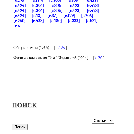
[c.293]
[c.179]
[c.306]
[c.306]
[c.423]
[c.424]
[c.306]
[c.306]
[c.423]
[c.423]
[c.424]
[c.306]
[c.306]
[c.423]
[c.423]
[c.424]
[c.13]
[c.37]
[c.129]
[c.206]
[c.260]
[c.433]
[c.180]
[c.333]
[c.571]
[c.6]
Общая химия (1964) -- [
c.125
]
Физическая химия Том 1 Издание 5 (1944) -- [
c.20
]
ПОИСК