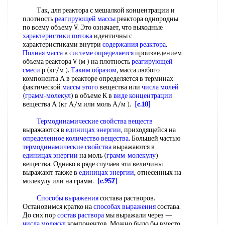
Так, для реактора с мешалкой концентрации и
плотность
реагирующей массы
реактора однородны
по всему объему V. Это означает, что выходные
характеристики потока
идентичны с
характеристиками внутри
содержания реактора
.
Полная масса
в
системе определяется
произведением
объема реактора V (м ) на плотность
реагирующей
смеси
р (кг/м ).
Таким образом
, масса любого
компонента А в реакторе определяется в терминах
фактической
массы этого
вещества или
числа молей
(
грамм-молекул
) в объеме К в
виде концентрации
вещества А (кг А/м или моль А/м ).
[c.10]
Термодинамические свойства веществ
выражаются в
единицах энергии
, приходящейся на
определенное количество вещества
. Большей частью
термодинамические свойства
выражаются в
единицах энергии
на моль (
грамм-молекулу
)
вещества. Однако в ряде случаев эти величины
выражают также в
единицах энергии
, отнесенных на
молекулу или на грамм.
[c.957]
Способы выражения
состава растворов.
Остановимся кратко на
способах выражения
состава.
До сих пор
состав раствора
мы выражали через —
числа молекул
компонентов. Можно было бы вместо