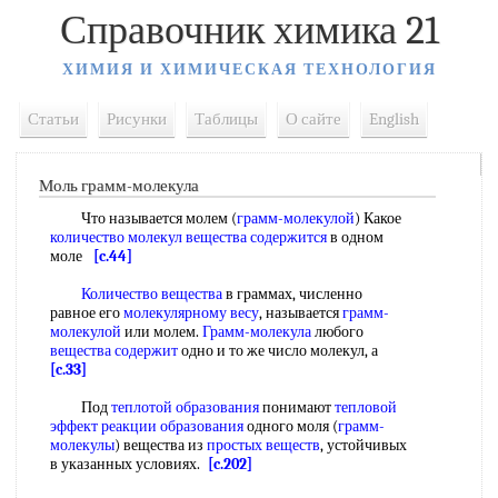
Справочник химика 21
ХИМИЯ И ХИМИЧЕСКАЯ ТЕХНОЛОГИЯ
Статьи
Рисунки
Таблицы
О сайте
English
Моль грамм-молекула
Что называется молем (
грамм-молекулой
) Какое
количество молекул
вещества содержится
в одном
моле
[c.44]
Количество вещества
в граммах, численно
равное его
молекулярному весу
, называется
грамм-
молекулой
или молем.
Грамм-молекула
любого
вещества содержит
одно и то же число молекул, а
[c.33]
Под
теплотой образования
понимают
тепловой
эффект реакции образования
одного моля (
грамм-
молекулы
) вещества из
простых веществ
, устойчивых
в указанных условиях.
[c.202]