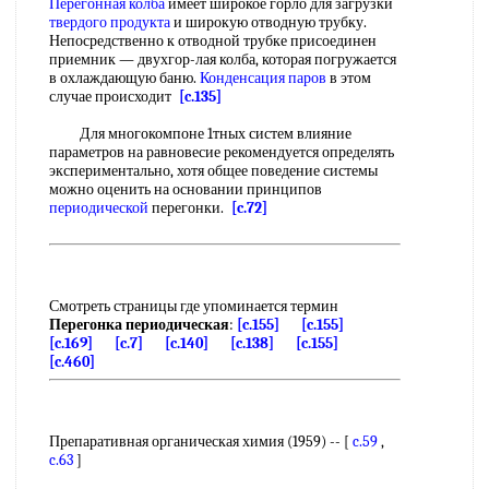
Перегонная колба
имеет широкое горло для загрузки
твердого продукта
и широкую отводную трубку.
Непосредственно к отводной трубке присоединен
приемник — двухгор-лая колба, которая погружается
в охлаждающую баню.
Конденсация паров
в этом
случае происходит
[c.135]
Для многокомпоне 1тных систем влияние
параметров на равновесие рекомендуется определять
экспериментально, хотя общее поведение системы
можно оценить на основании принципов
периодической
перегонки.
[c.72]
Смотреть страницы где упоминается термин
Перегонка периодическая
:
[c.155]
[c.155]
[c.169]
[c.7]
[c.140]
[c.138]
[c.155]
[c.460]
Препаративная органическая химия (1959) -- [
c.59
,
c.63
]