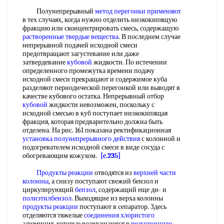
Полунепрерывный
метод перегонки применяют
в тех случаях, когда нужно отделить низкокипящую
фракцию или сконцентрировать смесь, содержащую
растворенные твердые вещества
. В последнем случае
непрерывной подачей исходной смеси
предотвращают загустевание или даже
затвердевание
кубовой
жидкости. По истечении
определенного промежутка времени подачу
исходной смеси прекращают и содержимое куба
разделяют периодической перегонкой или выводят в
качестве кубового остатка. Непрерывный отбор
кубовой
жидкости невозможен, поскольку с
исходной смесью в куб поступает низкокипящая
фракция, которая предварительно должна быть
отделена. На рис. 161 показана ректификационная
установка полунепрерывного действия
с колонной и
подогревателем исходной смеси в виде сосуда с
обогревающим кожухом.
[c.235]
Продукты реакции
отводятся из
верхней
части
колонны
, а снизу поступают свежий бензол и
циркулирующий
бепзол
, содержащий еще ди- и
полиэтилбензол
. Выходящие из верха колонны
продукты реакции
поступают в сепаратор. Здесь
отделяются тяжелые
соединения хлористого
алюминия, которые возвращаются в
реакционную