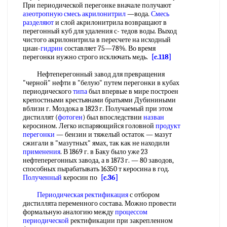
При периодической перегонке вначале получают
азеотропную смесь акрилонитрил
—вода.
Смесь
разделяют
и слой акрилонитрила возвращают в
перегонный куб для удаления с- тедов воды. Выход
чистого акрилонитрила в пересчете на исходный
циан-
гидрин
составляет 75—78%. Во время
перегонки нужно строго исключать медь.
[c.118]
Нефтеперегонный завод для превращения
"черной" нефти в "белую" путем перегонки в кубах
периодического
типа
был впервые в мире построен
крепостными крестьянами братьями Дубиниными
вблизи г. Моздока в 1823 г. Получаемый при этом
дистиллят (
фотоген
) был впоследствии
назван
керосином. Легко испаряющийся головной
продукт
перегонки
— бензин и тяжелый остаток — мазут
сжигали в "мазутных" ямах, так как не находили
применения
. В 1869 г. в Баку было уже 23
нефтеперегонных завода, а в 1873 г. — 80 заводов,
способных пырабатывать 16350 т керосина в год.
Полученный
керосин по
[c.36]
Периодическая ректификация
с отбором
дистиллята переменного состава. Можно провести
формальную аналогию между
процессом
периодической
ректификации при закрепленном