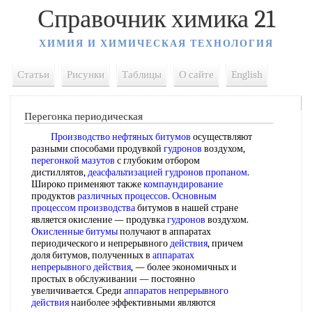
Справочник химика 21
ХИМИЯ И ХИМИЧЕСКАЯ ТЕХНОЛОГИЯ
Статьи
Рисунки
Таблицы
О сайте
English
Перегонка периодическая
Производство нефтяных битумов
осуществляют
разными способами продувкой
гудронов
воздухом,
перегонкой мазутов
с глубоким отбором
дистиллятов,
деасфальтизацией гудронов пропаном
.
Широко применяют также
компаундирование
продуктов
различных процессов
.
Основным
процессом производства
битумов в нашей стране
является окисление — продувка
гудронов
воздухом.
Окисленные битумы
получают в аппаратах
периодического и непрерывного
действия
, причем
доля битумов, полученных в
аппаратах
непрерывного действия
, — более экономичных и
простых в обслуживании — постоянно
увеличивается. Среди
аппаратов непрерывного
действия
наиболее эффективными являются