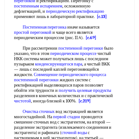
перегонкой
и ректификацией. Перегонку с
постепенным испарением
, осложненную
дефлегмацией, и
периодическую ректификацию
применяют лишь в лабораторной практике.
[c.13]
Постепенная перегонка
иначе называется
простой перегонкой
и чаще всего является
периодическим процессом (рис. II.4).
[c.69]
При рассмотрении
постепенной перегонки
было
указано, что в этом
периодическом процессе
чистый
НКК системы может получаться лишь с последним
пузырьком
конденсирующегося пара
, а чистый ВКК
— лишь с последней каплей перегоняющейся
жидкости.
Совмещение
периодического процесса
постепенной перегонки
жидких систем с
ректификацией выделяющихся паров позволяет
обойти эти трудности и
получить
целевые продукты
разделения в конечных количествах и с практической
чистотой
, иногда близкой к 100%.
[c.219]
Очистка сточных
вод экстракцией является
многостадийной. На
первой стадии
проводится
смешение сточных вод с экстрагентом, на второй —
разделение экстрагента (извлекаемого соединения и
экстрагента) и рафината (
сточной воды
с
растворимым в ней экстрагентом), на третьей —