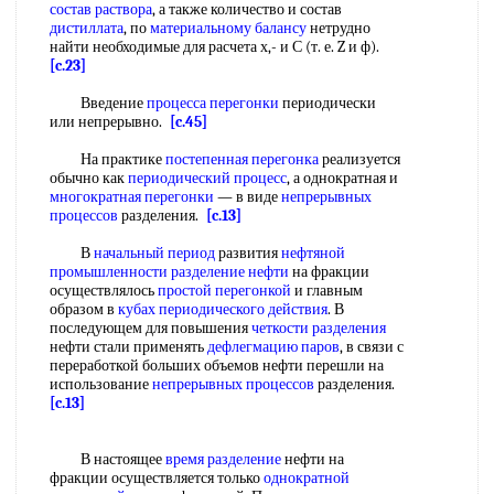
состав раствора
, а также количество и состав
дистиллата
, по
материальному балансу
нетрудно
найти необходимые для расчета х,- и С (т. е. Z и ф).
[c.23]
Введение
процесса перегонки
периодически
или непрерывно.
[c.45]
На практике
постепенная перегонка
реализуется
обычно как
периодический процесс
, а однократная и
многократная перегонки
— в виде
непрерывных
процессов
разделения.
[c.13]
В
начальный период
развития
нефтяной
промышленности
разделение нефти
на фракции
осуществлялось
простой перегонкой
и главным
образом в
кубах периодического действия
. В
последующем для повышения
четкости разделения
нефти стали применять
дефлегмацию паров
, в связи с
переработкой больших объемов нефти перешли на
использование
непрерывных процессов
разделения.
[c.13]
В настоящее
время разделение
нефти на
фракции осуществляется только
однократной