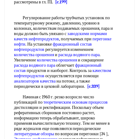
рассмотрены в гл. П1.
[c.199]
Регулирование работы трубчатых установок по
температурному режиму, давлению, уровню в
колоннах, количествам подаваемых орошения, пара и
воды должно быть увязано с
заводскими нормами
качеств нефтепродуктов
, получаемых при
перегонке
нефти
. На установке
фракционный состав
нефтепродуктов
регулируется изменением
количества орошения
и
расхода водяного пара
.
Увеличение
количества орошения
и сокращение
расхода водяного пара
облегчает
фракционный
состав
продуктов и наоборот. Контроль за
качеством
нефтепродуктов
осуществляется при помощи
анализаторов качества
на потоке, а также
периодически в цеховой лаборатории.
[c.339]
Начиная с 1960 г. резко возросло число
публикаций по
теоретическим основам процессов
дистилляции и ректификации. Поскольку объем
реферативных сборников постоянно растет,
информацию теперь обрабатывают, широко
применяя вычислительную технику. Тем не менее в
ряде журналов еще появляются периодические
литературные обзоры
по вопросам перегонки [34 ],