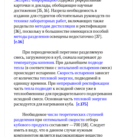
Экспресс-информацию
содержат реферативные
карточки и доклады, обобщающие научные
достижения [35, 16]. Назрела необходимость в
издании для студентов обстоятельных руководств по
технике лабораторных работ
, включающих также
разделы по
методам дистилляции
и ректификации
[36], поскольку в большинстве имеющихся пособий
методы разделения
освещены недостаточно [37].
[c.16]
При периодической перегонке разделяемую
смесь, загруженную в куб, сначала нагревают до
температуры кипения
. При дальнейшем
подводе
тепла
(в соответствии с
энтальпией испарения
смеси)
происходит испарение.
Скорость испарения
зависит
от количества
тепловой энергии
, подводимой в
единицу времени. При
непрерывной ректификации
часть
тепла подводят
к исходной смеси уже в
теплообменнике для предварительного подогревания
исходной смеси. Основная часть
тепловой энергии
расходуется для нагревания куба.
[c.175]
Необходимое
число теоретических ступеней
разделения
при
оптимальной скорости
отбора
кубового продукта
составляет —700 [58]. Следует
иметь в виду, что в данном случае нужным
компонентом является высококипящее вещество