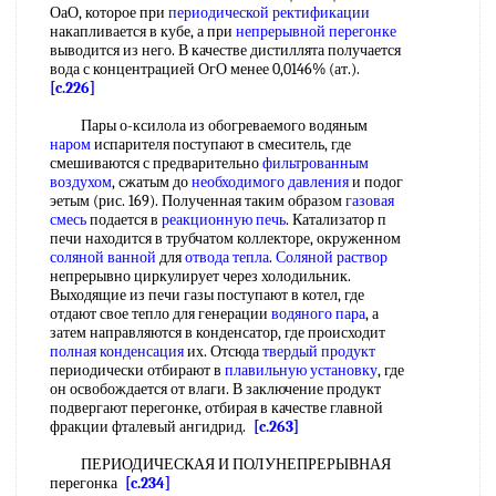
ОаО, которое при
периодической ректификации
накапливается в кубе, а при
непрерывной перегонке
выводится из него. В качестве дистиллята получается
вода с концентрацией ОгО менее 0,0146% (ат.).
[c.226]
Пары о-ксилола из обогреваемого водяным
наром
испарителя поступают в смеситель, где
смешиваются с предварительно
фильтрованным
воздухом
, сжатым до
необходимого давления
и подог
эетым (рис. 169). Полученная таким образом
газовая
смесь
подается в
реакционную печь
. Катализатор п
печи находится в трубчатом коллекторе, окруженном
соляной ванной
для
отвода тепла
.
Соляной раствор
непрерывно циркулирует через холодильник.
Выходящие из печи газы поступают в котел, где
отдают свое тепло для генерации
водяного пара
, а
затем направляются в конденсатор, где происходит
полная конденсация
их. Отсюда
твердый продукт
периодически отбирают в
плавильную установку
, где
он освобождается от влаги. В заключение продукт
подвергают перегонке, отбирая в качестве главной
фракции фталевый ангидрид.
[c.263]
ПЕРИОДИЧЕСКАЯ И ПОЛУНЕПРЕРЫВНАЯ
перегонка
[c.234]