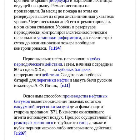
крепление крыши
резервуара
и маршевой лестницы,
ведущей на крышу. Ремонт лестницы не
производили. За месяц до пожара на этом же
резервуаре вышел из строя дистанционный указатель
уровня. Через несколько дней его отремонтировали.
но он снова сломался. Уровень в резервуаре
периодически контролировался технологическим
персоналом
установки риформинга
, а в течение трех
суток до возникновения пожара вообще не
контролировался.
[c.134]
Первоначально нефть перегоняли в
кубах
периодического действия
, затем, начиная с середины
80-х годов XIX в., — на
кубовых батареях
непрерывного
действия
. Создателями кубовых
батарей для
перегонки нефти
и мазута были русские
инженеры А. Ф. Инчик,
[c.11]
Основным способом
производства нефтяных
битумов
является окисление тяжелых остатков
вакуумной перегонки мазута
де-асфальтизации
гудрона пропаном [57]. В качестве окисляющего
агента используют воздух. Процесс осуществляют в
реакторах колонного
и трубчатого
типа
, а также в
кубах периодического либо непрерывного действия.
[c.207]