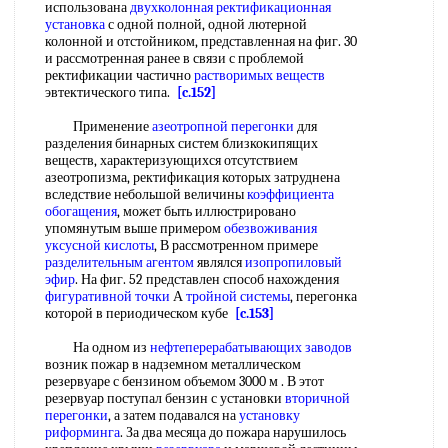
использована
двухколонная ректификационная
установка
с одной полной, одной лютерной
колонной и отстойником, представленная на фиг. 30
и рассмотренная ранее в связи с проблемой
ректификации частично
растворимых веществ
эвтектического типа.
[c.152]
Применение
азеотропной перегонки
для
разделения бинарных систем близкокипящих
веществ, характеризующихся отсутствием
азеотропизма, ректификация которых затруднена
вследствие небольшой величины
коэффициента
обогащения
, может быть иллюстрировано
упомянутым выше примером
обезвоживания
уксусной кислоты
, В рассмотренном примере
разделительным агентом
являлся
изопропиловый
эфир
. На фиг. 52 представлен способ нахождения
фигуративной точки
А
тройной системы
, перегонка
которой в периодическом кубе
[c.153]
На одном из
нефтеперерабатывающих заводов
возник пожар в надземном металлическом
резервуаре с бензином объемом 3000 м . В этот
резервуар поступал бензин с установки
вторичной
перегонки
, а затем подавался на
установку
риформинга
. За два месяца до пожара нарушилось