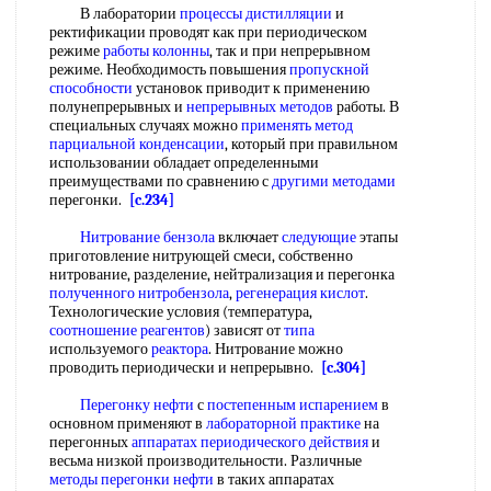
В лаборатории
процессы дистилляции
и
ректификации проводят как при периодическом
режиме
работы колонны
, так и при непрерывном
режиме. Необходимость повышения
пропускной
способности
установок приводит к применению
полунепрерывных и
непрерывных методов
работы. В
специальных случаях можно
применять метод
парциальной конденсации
, который при правильном
использовании обладает определенными
преимуществами по сравнению с
другими методами
перегонки.
[c.234]
Нитрование бензола
включает
следующие
этапы
приготовление нитрующей смеси, собственно
нитрование, разделение, нейтрализация и перегонка
полученного нитробензола
,
регенерация кислот
.
Технологические условия (температура,
соотношение реагентов
) зависят от
типа
используемого
реактора
. Нитрование можно
проводить периодически и непрерывно.
[c.304]
Перегонку нефти
с
постепенным испарением
в
основном применяют в
лабораторной практике
на
перегонных
аппаратах периодического действия
и
весьма низкой производительности. Различные
методы перегонки нефти
в таких аппаратах