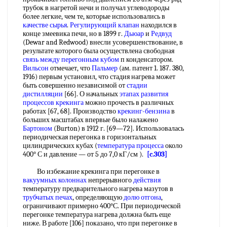
трубок в нагретой нечи и получал углеводороды
более легкие, чем те, которые использовались в
качестве сырья
.
Регулирующий клапан
находился в
конце змеевика печи, но в 1899 г.
Дьюар
и
Редвуд
(Dewar and Redwood) внесли усовершенствование, в
результате которого была осуществлена свободная
связь между
перегонным кубом
п конденсатором.
Вильсон
отмечает, что
Пальмер
(ам. патент 1. 187. 380,
1916) первым установил, что стадия нагрева может
быть совершенно независимой от
стадии
дистилляции
[66]. О начальных
этапах развития
процессов крекинга
можно прочесть в различных
работах [67, 68]. Производство
крекинг-бензина
в
больших масштабах впервые было налажено
Бартоном
(Burton) в 1912 г. [69—72]. Использовалась
периодическая перегонка в горизонтальных
цилиндрических кубах (
температура процесса
около
400° С и давление — от 5 до 7,0 кГ/см ).
[c.303]
Во избежание крекинга при перегонке в
вакуумных колоннах
непрерывного
действия
температуру предварительного нагрева мазутов в
трубчатых печах
, определяющую
долю отгона
,
ограничивают примерно 400°С. При периодической
перегонке температура нагрева должна быть еще
ниже. В работе [106] показано, что при перегонке в