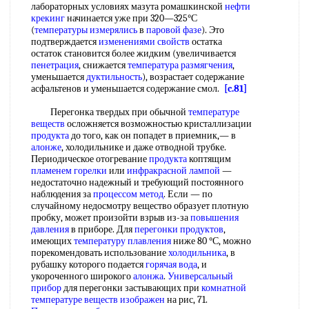
лабораторных условиях мазута ромашкинской
нефти
крекинг
начинается уже при 320—325°С
(
температуры измерялись
в
паровой фазе
). Это
подтверждается
изменениями свойств
остатка
остаток становится более жидким (увеличивается
пенетрация
, снижается
температура размягчения
,
уменьшается
дуктильность
), возрастает содержание
асфальтенов и уменьшается содержание смол.
[c.81]
Перегонка твердых при обычной
температуре
веществ
осложняется возможностью кристаллизации
продукта
до того, как он попадет в приемник,— в
алонже
, холодильнике и даже отводной трубке.
Периодическое отогревание
продукта
коптящим
пламенем горелки
или
инфракрасной лампой
—
недостаточно надежный и требующий постоянного
наблюдения за
процессом метод
. Если — по
случайному недосмотру вещество образует плотную
пробку, может произойти взрыв из-за
повышения
давления
в приборе. Для
перегонки продуктов
,
имеющих
температуру плавления
ниже 80 °С, можно
порекомендовать использование
холодильника
, в
рубашку которого подается
горячая вода
, и
укороченного широкого
алонжа
.
Универсальный
прибор
для перегонки застывающих при
комнатной
температуре
веществ изображен
на рис, 71.