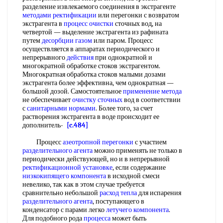
разделение извлекаемого соединения в экстрагенте
методами ректификации
или перегонки с возвратом
экстрагента в
процесс очистки
сточных вод, на
четвертой — выделение экстрагента из рафината
путем
десорбции газом
или паром. Процесс
осуществляется в аппаратах периодического и
непрерывного
действия
при однократной и
многократной обработке стоков экстрагентом.
Многократная обработка стоков малыми дозами
экстрагента более эффективна, чем однократная —
большой дозой. Самостоятельное
применение метода
не обеспечивает
очистку сточных
вод в соответствии
с
санитарными нормами
. Более того, за счет
растворения экстрагента в воде происходит ее
дополнитель-
[c.484]
Процесс
азеотропной перегонки
с участием
разделительного агента
можно применять не только в
периодически действующей, но и в непрерывной
ректификационной установке
, если содержание
низкокипящего компонента
в исходной смеси
невелико, так как в этом случае требуется
сравнительно небольшой
расход тепла
для испарения
разделительного агента
, поступающего в
конденсатор с парами легко
летучего компонента
.
Для подобного рода
процесса
может быть