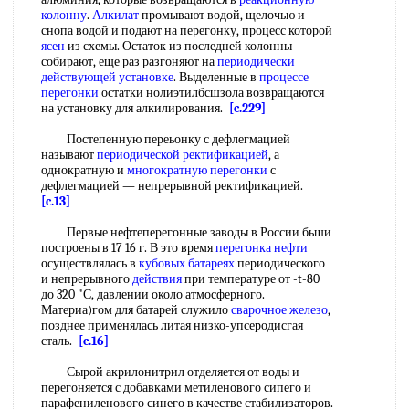
колонну
.
Алкилат
промывают водой, щелочью и
снопа водой и подают на перегонку, процесс которой
ясен
из схемы. Остаток из последней колонны
собирают, еще раз разгоняют на
периодически
действующей установке
. Выделенные в
процессе
перегонки
остатки нолиэтилбсшзола возвращаются
на установку для алкилирования.
[c.229]
Постепенную переьонку с дефлегмацией
называют
периодической ректификацией
, а
однократную и
многократную перегонки
с
дефлегмацией — непрерывной ректификацией.
[c.13]
Первые нефтеперегонные заводы в России бьши
построены в 17 16 г. В это время
перегонка нефти
осуществлялась в
кубовых батареях
периодического
и непрерывного
действия
при температуре от -t-80
до 320 "С, давлении около атмосферного.
Материа)гом для батарей служило
сварочное железо
,
позднее применялась литая низко-упсеродисгая
сталь.
[c.16]
Сырой акрилонитрил отделяется от воды и
перегоняется с добавками метиленового сипего и
парафениленового синего в качестве стабилизаторов.