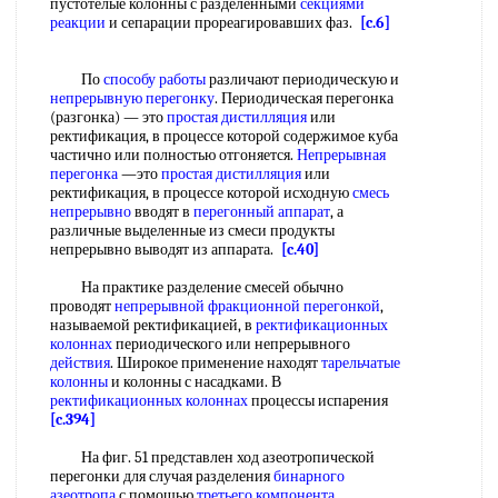
пустотелые колонны с разделенными
секциями
реакции
и сепарации прореагировавших фаз.
[c.6]
По
способу работы
различают периодическую и
непрерывную перегонку
. Периодическая перегонка
(разгонка) — это
простая дистилляция
или
ректификация, в процессе которой содержимое куба
частично или полностью отгоняется.
Непрерывная
перегонка
—это
простая дистилляция
или
ректификация, в процессе которой исходную
смесь
непрерывно
вводят в
перегонный аппарат
, а
различные выделенные из смеси продукты
непрерывно выводят из аппарата.
[c.40]
На практике разделение смесей обычно
проводят
непрерывной фракционной перегонкой
,
называемой ректификацией, в
ректификационных
колоннах
периодического или непрерывного
действия
. Широкое применение находят
тарельчатые
колонны
и колонны с насадками. В
ректификационных колоннах
процессы испарения
[c.394]
На фиг. 51 представлен ход азеотропической
перегонки для случая разделения
бинарного
азеотропа
с помощью
третьего компонента
,