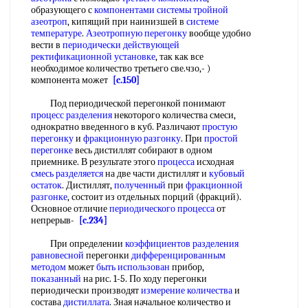
образующего с
компонентами системы
тройной
азеотроп
, кипящий при наинизшей в
системе
температуре
.
Азеотропную перегонку
вообще удобно
вести в
периодически действующей
ректификационной установке
, так как все
необходимое количество третьего све.чзо,- )
компонента может
[c.150]
Под периодической перегонкой понимают
процесс разделения
некоторого количества смеси,
однократно введенного в куб. Различают
простую
перегонку
и
фракционную разгонку
. При
простой
перегонке
весь дистиллят собирают в одном
приемнике. В результате этого
процесса
исходная
смесь разделяется
на две части дистиллят и
кубовый
остаток
. Дистиллят,
полученный
при
фракционной
разгонке
, состоит из отдельных порций (фракций).
Основное отличие
периодического процесса
от
непрерыв-
[c.234]
При определении
коэффициентов разделения
равновесной
перегонки
дифференцированным
методом
может
быть использован
прибор,
показанный
на рис. 1-5. По ходу перегонки
периодически производят
измерение количества
и
состава
дистиллата
. Зная начальное количество и