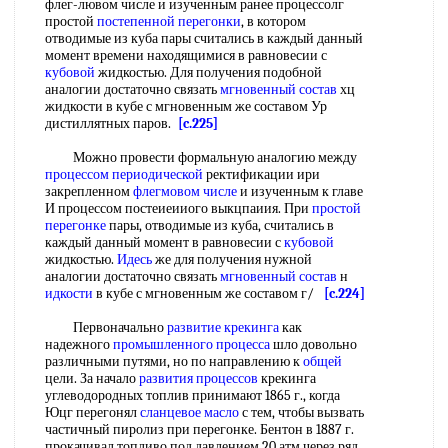
флег-лювом числе и изученным ранее процессолг
простой
постепенной перегонки
, в котором
отводимые из куба пары считались в каждый данный
момент времени находящимися в равновесии с
кубовой
жидкостью. Для получения подобной
аналогии достаточно связать
мгновенный состав
хц
жидкости в кубе с мгновенным же составом Ур
дистиллятных паров.
[c.225]
Можно провести формальную аналогию между
процессом периодической
ректификации ири
закрепленном
флегмовом числе
и изученным к главе
И процессом постеиеииого выкцпаиия. При
простой
перегонке
пары, отводимые из куба, считались в
каждый данный момент в равновесии с
кубовой
жидкостью.
Идесь
же для получения нужной
аналогии достаточно связать
мгновенный состав
н
идкости
в кубе с мгновенным же составом г/
[c.224]
Первоначально
развитие крекинга
как
надежного
промышленного процесса
шло довольно
различными путями, но по направлению к
общей
цели. За начало
развития процессов
крекинга
углеводородных топлив принимают 1865 г., когда
Юцг перегонял
сланцевое масло
с тем, чтобы вызвать
частичный пиролиз при перегонке. Бентон в 1887 г.
прокачивал топливо под давлением 20 атм через ряд