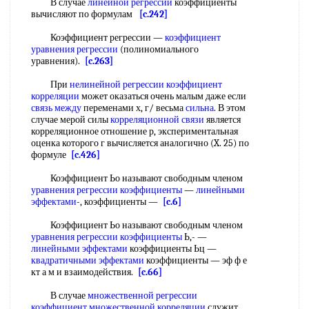
В случае
линейной регрессии
коэффициенты
вычисляют по формулам
[c.242]
Коэффициент регрессии —
коэффициент
уравнения регрессии
(полиномиального
уравнения).
[c.263]
При
нелинейной регрессии
коэффициент
корреляции
может оказаться очень малым даже если
связь между
переменами х, г/ весьма
сильна
. В этом
случае мерой силы
корреляционной связи
является
корреляционное отношение р, экспериментальная
оценка которого г вычисляется аналогично (X. 25) по
формуле
[c.426]
Коэффициент Ьо называют свободным членом
уравнения регрессии коэффициенты
—
линейными
эффектами
-, коэффициенты —
[c.6]
Коэффициент Ьо называют свободным членом
уравнения регрессии коэффициенты
Ь,- —
линейными эффектами
коэффициенты Ьц —
квадратичными эффектами
коэффициенты — эф ф е
кт а м и взаимодействия.
[c.66]
В случае
множественной регрессии
коэффициент множественной корреляции
служит