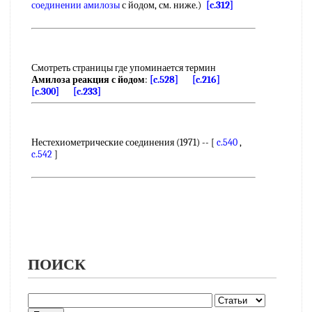
соединении амилозы
с йодом, см. ниже.)
[c.312]
Смотреть страницы где упоминается термин
Амилоза реакция с йодом
:
[c.528]
[c.216]
[c.300]
[c.233]
Нестехиометрические соединения (1971) -- [
c.540
,
c.542
]
ПОИСК