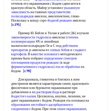
оттенок его окрашивания с йодом сдвигается в
красную область. Майер установил
указанную
зависимость
на главных
представителях
полисахаридов
амилозе, амилопектине, глико-
Поскольку к концу соро-
йодной реакции
амилозы
[c.195]
Пример 10. Бейли и Уилан в работе [16] изучали
закономерности гидролиза
амилозы (
степень
полимеризации
49) и линейных
мальтоолигосахаридов Ое и С под
действием
препаратов
-р-амилазы нз
соевых бобов
и
сладкого
картофеля
. В
качестве основного
методического
приема было избрано
определение спектров
поглощения
продуктов реакции
(в ходе
ферментативного гидролиза
)
после обработки
их
йодом.
[c.90]
Для крахмала, гликогена и близких к ним
декстринов является характерным синее, красновато-
фиолетовое или буроватое окрашивание при
добавлении к их
растворам йода
в растворе
йодистого калия
. Целлюлоза, инулин, лихенин, не
дают окрашивания с йодом. Реакция эта основана на
образовании нестойкого
адсорбционного
соединения
с йодом. При этом
синее окрашивание
,