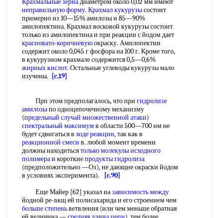
Крахмальные зерна
диаметром около 0,02 мм имеют
неправильную форму
.
Крахмал кукурузы
состоит
примерно из 10—15% амилозы и 85—90%
амилопектина. Крахмал восковой кукурузы состоит
только из амилопектина и при реакции с йодом дает
красновато-коричневую
окраску. Амилопектин
содержит около 0,045 г фосфора на 100 г. Кроме того,
в кукурузном крахмале содержится 0,5—0,6%
жирных кислот
. Остальные углеводы кукурузы мало
изучены.
[c.19]
Прп этом предполагалось, что при
гидролизе
амилозы
по одноцепочечному механизму
(
предельный случай
множественной атаки
)
спектральный максимум
в области 500—700 нм не
будет сдвигаться в
ходе реакции
, так как в
реакционной смеси
в. любой момент времени
должны находиться
только молекулы
исходного
полимера
и короткие
продукты гидролиза
(предположительно —Оз), не дающие окраски йодом
в условиях эксперимента).
[c.90]
Еще Майер [62] указал иа
зависимость между
йодной ре-aкщ eй полисахарида и его строением чем
больше степень
ветвления (или чем меньше обратная
ей величина —
средняя длина цепи
), тем более