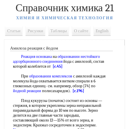
Справочник химика 21
ХИМИЯ И ХИМИЧЕСКАЯ ТЕХНОЛОГИЯ
Статьи
Рисунки
Таблицы
О сайте
English
Амилоза реакция с йодом
Реакция основана
на
образовании нестойкого
адсорбционного соединения
йода с амилозой, состав
которой колеблется от
[c.45]
При
образовании комплексов
с амилозой каждая
молекула йода охватывается витком спирали в 6
глюкозных единиц- см. например, обзор [74] по
йодной реакции
полисахаридов).
[c.196]
Плод кукурузы (початок) состоит из основы —
стержня, в котором укреплены зерна неправильной
пирамидальной формы до 10 мм по высоте. Зерно
делится на две главные части зародыш,
составляющий около 12—15% от всего зерна, и
эндосперм. Крахмал сосредоточен в эндосперме.