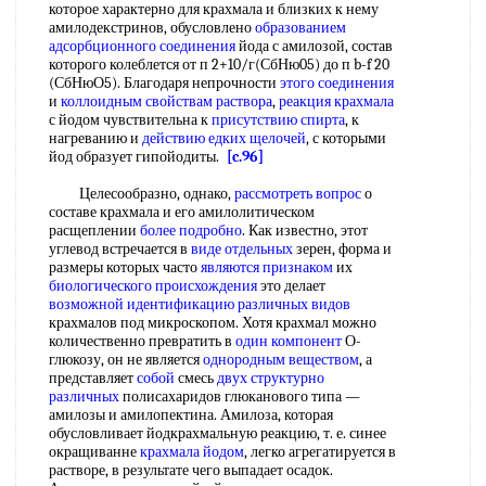
которое характерно для крахмала и близких к нему
амилодекстринов, обусловлено
образованием
адсорбционного соединения
йода с амилозой, состав
которого колеблется от п 2+10/г(СбНю05) до п b-f 20
(СбНюО5). Благодаря непрочности
этого соединения
и
коллоидным свойствам раствора
,
реакция крахмала
с йодом чувствительна к
присутствию спирта
, к
нагреванию и
действию едких щелочей
, с которыми
йод образует гипойодиты.
[c.96]
Целесообразно, однако,
рассмотреть вопрос
о
составе крахмала и его амилолитическом
расщеплении
более подробно
. Как известно, этот
углевод встречается в
виде отдельных
зерен, форма и
размеры которых часто
являются признаком
их
биологического происхождения
это делает
возможной идентификацию
различных видов
крахмалов под микроскопом. Хотя крахмал можно
количественно превратить в
один компонент
О-
глюкозу, он не является
однородным веществом
, а
представляет
собой
смесь
двух
структурно
различных
полисахаридов глюканового типа —
амилозы и амилопектина. Амилоза, которая
обусловливает йодкрахмальную реакцию, т. е. синее
окращиванне
крахмала йодом
, легко агрегатируется в
растворе, в результате чего выпадает осадок.