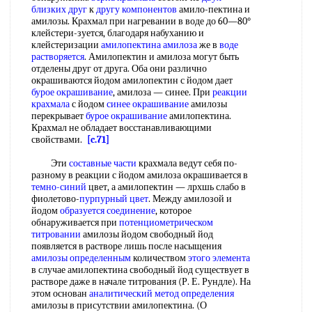
близких друг
к
другу компонентов
амило-пектина и
амилозы. Крахмал при нагревании в воде до 60—80°
клейстери-зуется, благодаря набуханию и
клейстеризации
амилопектина амилоза
же в
воде
растворяется
. Амилопектин и амилоза могут быть
отделены друг от друга. Оба они различно
окрашиваются йодом амилопектин с йодом дает
бурое окрашивание
, амилоза — синее. При
реакции
крахмала
с йодом
синее окрашивание
амилозы
перекрывает
бурое окрашивание
амилопектина.
Крахмал не обладает восстанавливающими
свойствами.
[c.71]
Эти
составные части
крахмала ведут себя по-
разному в реакции с йодом амилоза окрашивается в
темно-синий
цвет, а амилопектин — лрхшь слабо в
фиолетово-
пурпурный цвет
. Между амилозой и
йодом
образуется соединение
, которое
обнаруживается при
потенциометрическом
титровании
амилозы йодом свободный йод
появляется в растворе лишь после насыщения
амилозы определенным
количеством
этого элемента
в случае амилопектина свободный йод существует в
растворе даже в начале титрования (Р. Е. Рундле). На
этом основан
аналитический метод определения
амилозы в присутствии амилопектина. (О