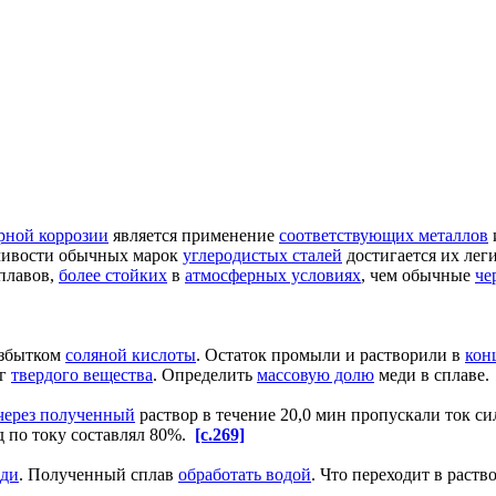
рной коррозии
является применение
соответствующих металлов
ивости обычных марок
углеродистых сталей
достигается их лег
плавов,
более стойких
в
атмосферных условиях
, чем обычные
че
избытком
соляной кислоты
. Остаток промыли и растворили в
кон
 г
твердого вещества
. Определить
массовую долю
меди в сплаве
через полученный
раствор в течение 20,0 мин пропускали ток сил
д по току составлял 80%.
[c.269]
еди
. Полученный сплав
обработать водой
. Что переходит в раств