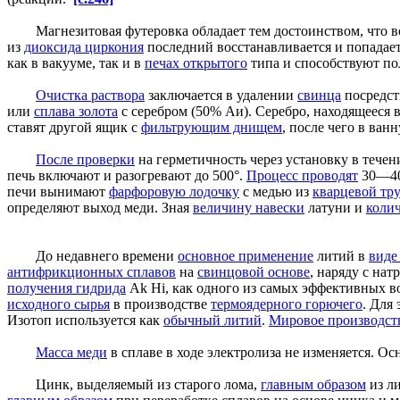
Магнезитовая футеровка обладает тем достоинством, что вос
из
диоксида циркония
последний восстанавливается и попадает
как в вакууме, так и в
печах открытого
типа и способствуют п
Очистка раствора
заключается в удалении
свинца
посредст
или
сплава золота
с серебром (50% Аи). Серебро, находящееся 
ставят другой ящик с
фильтрующим днищем
, после чего в ван
После проверки
на герметичность через установку в тече
печь включают и разогревают до 500°.
Процесс проводят
30—40
печи вынимают
фарфоровую лодочку
с медью из
кварцевой тр
определяют выход меди. Зная
величину навески
латуни и
коли
До недавнего времени
основное применение
литий в
виде
антифрикционных сплавов
на
свинцовой основе
, наряду с на
получения гидрида
Ak Hi, как одного из самых эффективных в
исходного сырья
в производстве
термоядерного горючего
. Для
Изотоп используется как
обычный литий
.
Мировое производст
Масса меди
в сплаве в ходе электролиза не изменяется. Ос
Цинк, выделяемый из старого лома,
главным образом
из ли