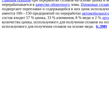
главным образом
при переработке сплавов на основе цинка и м
перерабатывается в
качестве оборотного
лома.
Цинковые спла
подвергают переплавке и содержащийся в них цинк использую
имеется 100—150 предприятий по переработке
автомобильного
состав входит 57 % цинка, 33 % алюминия, 8 % меди и 2 %
дру
количества цинка, используемого для получения сплавов на ос
используемого для получения сплавов на основе меди.
[c.398]
В
настоящее время
литий выпускают в
виде гранул
, прутк
способ
хранения лития
заключается в упаковке его (запрессов
кусок любой величины, не нарушая герметичность остатка), ос
лития
защитные вещества
смывают
петролейным эфиром
или б
Более 50% добываемой меди потребляет электромеханичес
%(масс.)] Си — 90, 5п —
[c.418]
Широкое применение
сплавов обусловлено тем, что они 
меди приводит к получению значительно более прочного, твер
чем
отдельные металлы
. Как и металлы, сплавы имеют
металли
Бериллий, магний и
щелочноземельные металлы
нашли
ши
механическими свойствами
и
коррозионной стойкостью
.
Берил
инструмента для работы во
взрывоопасных условиях
.
Сплавы 
получения сплава с бериллием, который
служит источником
не