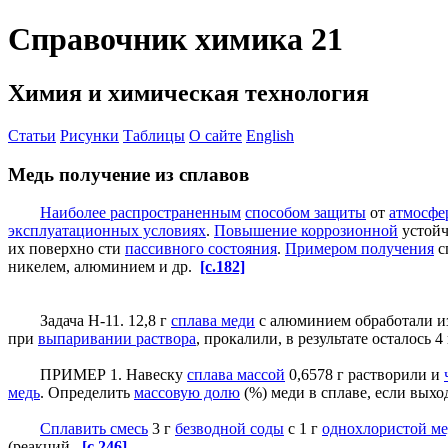
Справочник химика 21
Химия и химическая технология
Статьи
Рисунки
Таблицы
О сайте
English
Медь получение из сплавов
Наиболее распространенным
способом защиты
от
атмосфе
эксплуатационных условиях
.
Повышение коррозионной
устойч
их поверхно сти
пассивного состояния
.
Примером получения
с
никелем, алюминием и др.
[c.182]
Задача Н-11. 12,8 г
сплава меди
с алюминием обработали 
при
выпаривании раствора
, прокалили, в результате осталось 4
ПРИМЕР 1. Навеску
сплава массой
0,6578 г растворили и
медь
. Определить
массовую долю
(%) меди в сплаве, если выхо
Сплавить смесь
3 г
безводной соды
с 1 г
однохлористой м
(реакций.
[c.246]