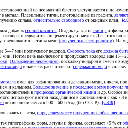
становленный из нее магний быстро улетучивается и не изменя
 в металл. Плавильные тигли, изготовленные из графита,
являю
олучению сплава,
относительно свободного
от окисных плён.
[c.
вом добавок
серной кислоты
. Осадок сульфата
свинца
отфильтро
в растворе, предварительно цементируют медью. Для этого после
ну завешивают пластины меди (
полученные электролизом
). На м
ние 5—7 мин пропускают водород.
Скорость тока
его
должна быт
 мин. Потом печь выключают и пропускают водород еще 15—2
убки
.
Охлаждение необходимо
, поскольку водород в смеси с воз
чество меди
в навеске, рассчитывают
содержание меди
в сплаве
 металла
имел для рафинирования и дегазации меди, никеля, пр
трием и кальцием.
Большое значение
в
последнее время
получил л
осстановителей в
процессах органической химии
и др. Особое з
 этого используют изотоп находящийся в соотношении с как 7,4 к 
во
лития оценивается в 500—600 т/год (без СССР).
[c.319]
новываясь на этом,
определяем массу
полученного обогащенного
тья типографских форм, латуни и бронзы, составляет <5 % от
об