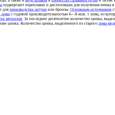
еди, а также в
виде шлаков
в
процессах гальваностегии
и литья. 
вы
подвергают переплавке и дистилляции для получения иинка 
т для
производства латуни
или бронзы.
Основным источником
с
 лома
с годовой производительностью 6—8 мли. т лома, из кото
гих металлов
. За последнее десятилетие количество цинка, выде
нове цинка. Количество цинка, выделенного из старого
лома ме
ов, слитков, стержней, проволоки .
Правила обращения
и хранени
ке) в герметичные тонкостенные оболочки (трубы) из алюминия и
обенно когда его применяют для легирования, получения сплаво
ензолом,
следы которых
удаляют испарением в вакууме.
[c.75]
кая промышленность. В
металлургической промышленности
мед
имеют такие
полезные свойства
, которыми не обладают
чистые ме
дого и
химически стойкою
сплава, чем медь.
Легкие сплавы
магн
ческий блеск
и проявляют
способность проводить
электрически
рокое применение
в промышленности. Они входят в
состав мно
лиевые бронзы
—
сплавы меди
с бериллием (0,5—2% Ве) — испо
магния
с алюминием, цинком, марганцем
широко применяются
в 
йтронов в ядерных реакторах.
[c.237]