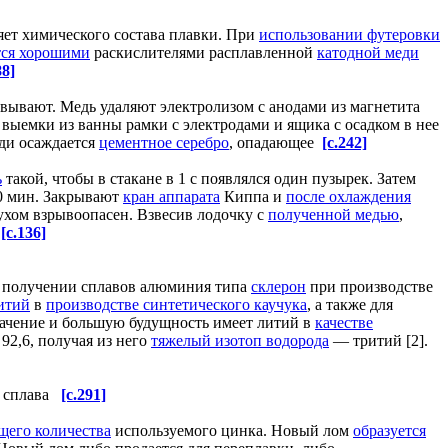
ет химического состава плавки. При
использовании футеровки
тся хорошими
раскислителями расплавленной
катодной меди
88]
вывают. Медь удаляют электролизом с анодами из магнетита
 выемки из ванны рамки с электродами и ящика с осадком в нее
еди осаждается
цементное серебро
, опадающее
[c.242]
ь
такой, чтобы в стакане в 1 с появлялся один пузырек. Затем
0 мин. Закрывают
кран аппарата
Киппа и
после охлаждения
духом взрывоопасен. Взвесив лодочку с
полученной медью
,
.
[c.136]
и получении сплавов алюминия типа
склерон
при производстве
итий
в
производстве синтетического каучука
, а также для
начение и большую будущность имеет литий в
качестве
92,6, получая из него
тяжелый изотоп водорода
— тритий [2].
сплава
[c.291]
щего количества
используемого цинка. Новый лом
образуется