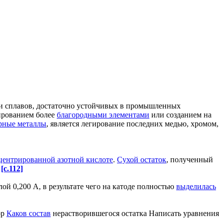
и сплавов, достаточно устойчивых в промышленных
ированием более
благородными элементами
или созданием на
рные металлы
, является легирование последних медью, хромом,
центрированной азотной кислоте
.
Сухой остаток
, полученный
.
[c.112]
ой 0,200 А, в результате чего на катоде полностью
выделилась
ор
Каков состав
нерастворившегося остатка Написать уравнения