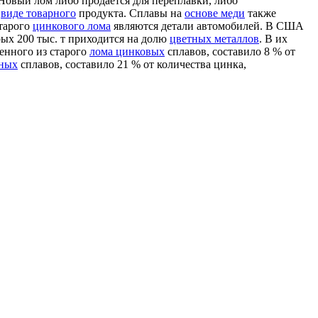
Новый лом либо продается для переплавки, либо
в
виде товарного
продукта. Сплавы на
основе меди
также
тарого
цинкового лома
являются детали автомобилей. В США
рых 200 тыс. т приходится на долю
цветных металлов
. В их
ленного из старого
лома цинковых
сплавов, составило 8 % от
дных
сплавов, составило 21 % от количества цинка,
я распространяются на все
товарные формы
лития.
Новый
ли меди. Это упрощает пользование литием (можно отрезать
в или
раскисления металлов
[112, 191]. Перед
применением
ь используют для получения сплавов, отвечающих составам [в
таллы
. Например,
добавка бериллия
(
массовая доля
до 2,5 %) к
ия с алюминием обладают значительно большей прочностью,
й ток.
[c.201]
гих
сплавов, которые отличаются легкостью,
повышенными
льзуются для производства пружин, безыскрового
авиа- и автомобилестроении. Радий используется для