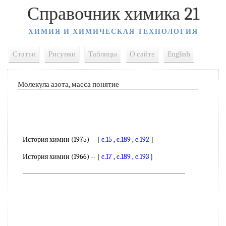
Справочник химика 21
ХИМИЯ И ХИМИЧЕСКАЯ ТЕХНОЛОГИЯ
Статьи
Рисунки
Таблицы
О сайте
English
Молекула азота, масса понятие
История химии (1975) -- [
c.15
,
c.189
,
c.192
]
История химии (1966) -- [
c.17
,
c.189
,
c.193
]