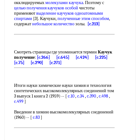
окклюдируемых
молекулами каучука
. Поэтому с
целью получения
каучуков особой
чистоты
применяют
выделение каучуков
одноатомными
спиртами
[3]. Каучуки,
полученные этим способом
,
содержат
небольшое количество
золы.
[c.213]
Смотреть страницы где упоминается термин
Каучук
получение
:
[c.266]
[c.645]
[c.424]
[c.225]
[c.75]
[c.290]
[c.271]
Итоги науки химические науки химия и технология
синтетических высокомолекулярных соединений том
3 выпуск 1 книга 2 (1959) -- [
c.10
,
c.34
,
c.390
,
c.498
,
c.499
]
Введение в химию высокомолекулярных соединений
(1960) -- [
c.83
]