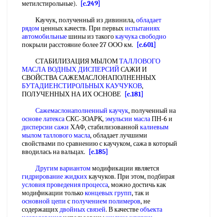
метилстирольные).
[c.249]
Каучук, полученный из дивинила,
обладает
рядом
ценных качеств. При первых
испытаниях
автомобильные
шины из такого
каучука свободно
покрыли расстояние более 27 ООО км.
[c.601]
СТАБИЛИЗАЦИЯ МЫЛОМ
ТАЛЛОВОГО
МАСЛА
ВОДНЫХ ДИСПЕРСИЙ
САЖИ И
СВОЙСТВА САЖЕМАСЛОНАПОЛНЕННЫХ
БУТАДИЕНСТИРОЛЬНЫХ КАУЧУКОВ
,
ПОЛУЧЕННЫХ НА ИХ ОСНОВЕ
[c.181]
Сажемаслонаполненный каучук
, полученный на
основе латекса
СКС-ЗОАРК,
эмульсии масла
ПН-6 и
дисперсии сажи
ХАФ, стабилизованной
калиевым
мылом
таллового масла
, обладает лучшими
свойствами по сравнению с каучуком, сажа в который
вводилась на вальцах.
[c.185]
Другим вариантом
модификации является
гидрирование жидких
каучуков. При этом, подбирая
условия проведения процесса
, можно достичь как
модификации только
концевых групп
, так и
основной цепи
с
получением полимеров
, не
содержащих
двойных связей
. В качестве
объекта