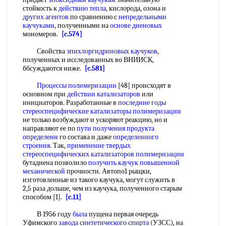
стойкость к
действию тепла
, кислорода, озона и
других агентов
по сравнению с
непредельными
каучуками
, полученными на
основе диеновых
мономеров.
[c.574]
Свойства
эпихлоргидриновых каучуков
,
полученных и исследованных во ВНИИСК,
ббсуждаются ниже.
[c.581]
Процессы полимеризации
[48] происходят в
основном при
действии катализаторов
или
инициаторов. Разработанные в
последние годы
стереоспецифические катализаторы полимеризации
не только возбуждают и ускоряют реакцию, но и
направляют ее по
пути получения
продукта
определенн
го состава и даже
определенного
строения
. Так,
применение твердых
стереоспецифических катализаторов полимеризации
бутадиена позволило
получить каучук
повышенной
механической
прочности. Автопо1 рыщки,
изготовленные из такого каучука, могут служить в
2,5 раза дольше, чем из каучука, полученного старым
способом [1].
[c.11]
В 1956 году
была
пущена первая очередь
Уфимского
завода синтетического спирта
(УЗСС), на