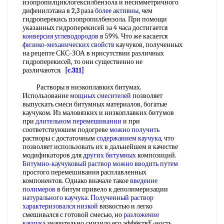
изопропилциклогексилбензола и несимметричного
дифенилэтана в 2,3 раза
более активны
, чем
гидроперекись пзопропилбензола. При помощи
указанных гидроперекисей за 4 часа достигается
конверсия углеводородов
в 59%. Что же касается
физико-механических свойств
каучуков, полученных
на рецепте СКС-ЗОА в нрисутствии различных
гидроперекисей, то они существенно не
различаются.
[c.311]
Растворы в низкоплавких битумах.
Использование
мощных смесителей
позволяет
выпускать смеси битумных материалов, богатые
каучуком. Из маловязких и низкоплавких битумов
при
длительном перемешивании
и при
соответствуюшем подогреве
можно получить
растворы с достаточным
содержанием каучука
, что
позволяет использовать их в дальнейшем в качестве
модификаторов для
других битумных
композиций.
Битумно-каучуковый
раствор можно
вводить путем
простого перемешивания расплавленных
компонентов. Однако вначале такое
введение
полимеров
в битум привело к деполимеризации
натурального каучука
.
Полученный раствор
характеризовался низкой
вязкостью и легко
смешивался с готовой смесью, но
разложение
каучука
значительно снизило его эффёктвЕ-ность.