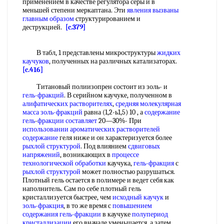
применением в качестве регулятора серы и в
меньшей степени меркаптана. Эти
явления вызваны
главным образом
структурированием и
деструкцией.
[c.379]
В табл, 1 представлены микроструктуры
жидких
каучуков
, полученных на различных катализаторах.
[c.416]
Титановый полиизопрен состоит из золь- и
гель-фракций
. В серийном каучуке, полученном в
алифатических растворителях
,
средняя молекулярная
масса
золь-фракций
равна (1,2-ь1,5) 10 , а
содержание
гель
-
фракции составляет
20—30%- При
использовании ароматических
растворителей
содержание
геля ниже и он характеризуется более
рыхлой структурой
. Под влиянием
сдвиговых
напряжений
, возникающих в
процессе
технологической обработки
каучука,
гель-фракция
с
рыхлой структурой
может полностью разрушаться.
Плотный гель остается в полимере и ведет себя как
наполнитель. Сам по себе плотный гель
кристаллизуется быстрее, чем
исходный каучук
и
золь-фракция
, в то же время с
повышением
содержания
гель-фракции
в каучуке
полупериод
кристаллизации
его вначале уменьшается, а затем