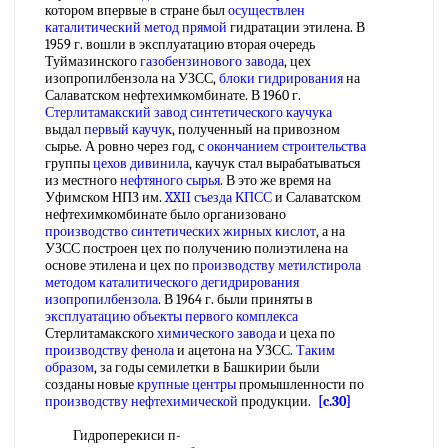
котором впервые в стране был
осуществлен
каталитический
метод прямой
гидратации этилена. В
1959 г. вошли в эксплуатацию вторая очередь
Туймазинского
газобензинового завода
, цех
изопропилбензола на УЗСС,
блоки гидрирования
на
Салаватском нефтехимкомбинате. В 1960 г.
Стерлитамакский
завод синтетического каучука
выдал
первый каучук
, полученный на привозном
сырье. А ровно через год, с
окончанием строительства
группы
цехов дивинила
, каучук стал вырабатываться
из местного
нефтяного сырья
. В это же время на
Уфимском НПЗ им.
XXII съезда КПСС
и Салаватском
нефтехимкомбинате было организовано
производство синтетических жирных кислот
, а на
УЗСС построен цех по получению полиэтилена на
основе этилена и цех по
производству метилстирола
методом каталитического
дегидрирования
изопропилбензола
. В 1964 г. были приняты в
эксплуатацию объекты
первого комплекса
Стерлитамакского
химического завода
и цеха по
производству фенола
и ацетона на УЗСС.
Таким
образом
, за годы семилетки в Башкирии были
созданы новые
крупные центры
промышленности по
производству нефтехимической
продукции.
[c.30]
Гидроперекиси п-