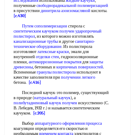
исследования
использованы
жидкие каучуки
,
полученные
свободнорадикальной полимеризацией
в присутствии
динитрила азоизомасляной
кислоты.
[c.430]
Путем сополимеризации
стирола с
синтетическим каучуком получен
ударопрочный
полистирол
, из которого можно изготовлять
канализационные трубы
и другое
санитарно-
техническое оборудование
. Из полистирола
изготовляют
латексные краски
, эмали для
внутренней
отделки стен
, гидроизоляционные
пленки,
антикоррозионные покрытия
для
защиты
древесины
, бетонных и
кирпичных поверхностей
.
Вспененные
гранулы полистирола
используют в
качестве заполнителя при
получении легкого
бетона.
[c.416]
Последний каучук-это полимер, существующий
в природе (
натуральный каучук
), а
полибутадиеновый каучук получен
искусственно (С.
В. Лебедев, 1932 г.) и называется синтетическим
каучуком.
[c.205]
Выбор
аппаратурного оформления процесса
коагуляции определяется его скоростью и
необходимым
временем контакта
электролитов с