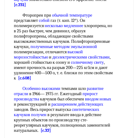
[c.231]
Фторопрен при
обычной температуре
представляет
собой
газ (т. кип. 12°). Он
полимеризуется
несколько медленнее
хлоропреиа, но
в 25 раз быстрее, чем дивинил, образуя
полифторопрены, обладающие свойствами
высококачественных каучуков. Полифторопреновые
каучуки,
полученные методом эмульсионной
полимеризации, отличаются
высокой
морозостойкостью
и
диэлектрическими свойствами
,
хорошей стойкостью к озону и
солнечному свету
,
имеют прочность на разрыв 200—225 кг1см и дают
удлинение 400—500 о, т. е. близки по этим свойствам
к
[c.608]
Особенно высокими
темпами шло
развитие
отрасли
в 1966— 1975 гг. Ежегодный
прирост
производства
каучуков был обеспечен
вводом новых
и реконструкцией и
расширением действующих
заводов. Весь прирост выпуска
синтетических
каучуков получен
в результате ввода в действие
крупных объектов по производству сте-
реорегулярных каучуков, полноценных заменителей
натуральных.
[c.32]