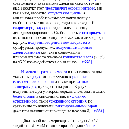
содержащего по два атома хлора на каждую группу
gHg. Продукт этот
представляет особый интерес
, так
как в нем, вероятно,
отсутствуют циклы
, а
анилиновая проба показывает почти полную
стабильность атомов хлора, тогда как исходный
гидрохлорид каучука
подвергался полному
дегидрохлорированию. Стабильность
этого продукта
по отношению к анилину такая же, как и дихлорида
каучука,
полученного действием хлористого
сульфурила, продукт же,
полученный прямым
хлорированием
каучука и содержащий
приблизительно то же самое
количество хлора
(51 %),
на 45 % взаимодействует с анилином.
[c.223]
Изменения растворимости
и пластичности для
указанных
двух
типов кяучуков в
условиях
естественного старения
, а также при
разных
температурах
, приведены на рис. 5. Каучуки,
полученные с регулятором меркаптаном, значительно
более стойки
к окислению, как в
условиях
естественного
, так и
ускоренного старения
, по
сравнению с каучуками,
регулированными серой
даже при наличии антиоксиданта неозона Д.
[c.381]
ДйкаЛьной полимеризации ё присут<И вйИ
зодийитриЛьМоМ инициатора, обладают
более