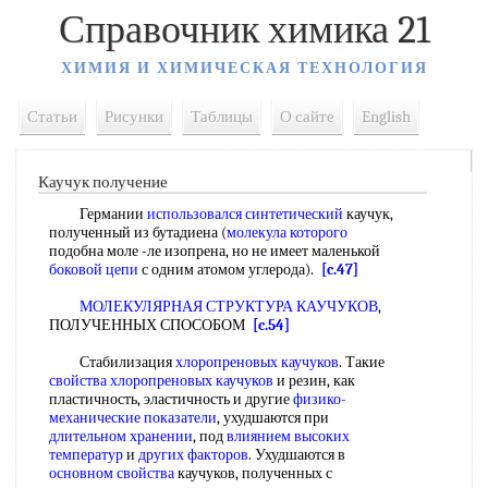
Справочник химика 21
ХИМИЯ И ХИМИЧЕСКАЯ ТЕХНОЛОГИЯ
Статьи
Рисунки
Таблицы
О сайте
English
Каучук получение
Германии
использовался синтетический
каучук,
полученный из бутадиена (
молекула которого
подобна моле -ле изопрена, но не имеет маленькой
боковой цепи
с одним атомом углерода).
[c.47]
МОЛЕКУЛЯРНАЯ СТРУКТУРА КАУЧУКОВ
,
ПОЛУЧЕННЫХ СПОСОБОМ
[c.54]
Стабилизация
хлоропреновых каучуков
. Такие
свойства хлоропреновых каучуков
и резин, как
пластичность, эластичность и другие
физико-
механические показатели
, ухудшаются при
длительном хранении
, под
влиянием высоких
температур
и
других факторов
. Ухудшаются в
основном свойства
каучуков, полученных с