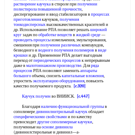
растворение каучука
в стироле при
получении
полистирола
повышенной прочности
,
диспергирование и ввод стабилизаторов в
процессах
приготовления
каучуков,
получения
тонкодисперсных
высококачественных красителей и
др. Использование РПА позволяет решать
широкий
круг
задач по
обработке веществ
в
жидкой среде
—
проводить процессы
измельчения, эмульгирования,
смешения при
получении различных
компаундов,
безводного и
водного получения полимеров
в
виде
крошки
и др. Применение РПА делает выгодным
переход от
периодических процессов
к непрерывным
даже в
малотоннажном производстве
. Для
ряда
процессов
РПА позволяют заменить
аппараты
большого
объема, снизить
капитальные вложения
,
упростить
эксплуатацию оборудования
, повысить
качество получаемого продукта.
[c.320]
Каучук получен
во ВНИИСК.
[c.447]
Благодаря
наличию функциональной группы
в
сополимере
дивинилнитрильный каучук
обладает
специфическими свойствами
и по качеству
превосходит
другие сополимерные каучуки
,
полученные на
основе дивинила
(дивинилстирольные и дивинил—а-