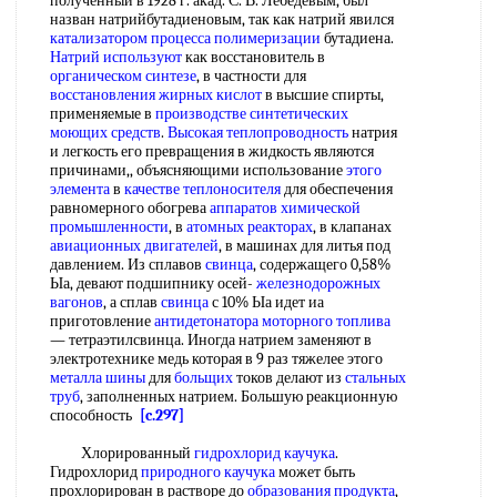
полученный в 1928 г. акад. С. В. Лебедевым, был
назван натрийбутадиеновым, так как натрий явился
катализатором процесса полимеризации
бутадиена.
Натрий используют
как восстановитель в
органическом синтезе
, в частности для
восстановления жирных кислот
в высшие спирты,
применяемые в
производстве синтетических
моющих средств
.
Высокая теплопроводность
натрия
и легкость его превращения в жидкость являются
причинами,, объясняющими использование
этого
элемента
в
качестве теплоносителя
для обеспечения
равномерного обогрева
аппаратов химической
промышленности
, в
атомных реакторах
, в клапанах
авиационных двигателей
, в машинах для литья под
давлением. Из сплавов
свинца
, содержащего 0,58%
Ыа, девают подшипнику осей-
железнодорожных
вагонов
, а сплав
свинца
с 10% Ыа идет иа
приготовление
антидетонатора моторного топлива
— тетраэтилсвинца. Иногда натрием заменяют в
электротехнике медь которая в 9 раз тяжелее этого
металла шины
для
больщих
токов делают из
стальных
труб
, заполненных натрием. Большую реакционную
способность
[c.297]
Хлорированный
гидрохлорид каучука
.
Гидрохлорид
природного каучука
может быть
прохлорирован в растворе до
образования продукта
,