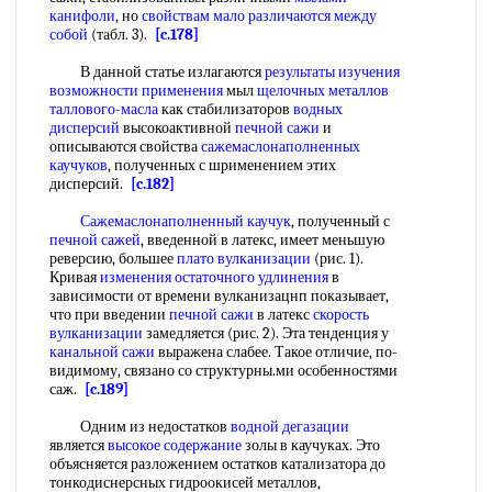
канифоли
, но
свойствам мало
различаются между
собой
(табл. 3).
[c.178]
В данной статье излагаются
результаты изучения
возможности применения
мыл
щелочных металлов
таллового-масла
как стабилизаторов
водных
дисперсий
высокоактивной
печной сажи
и
описываются свойства
сажемаслонаполненных
каучуков
, полученных с шрименением этих
дисперсий.
[c.182]
Сажемаслонаполненный каучук
, полученный с
печной сажей
, введенной в латекс, имеет меньшую
реверсию, большее
плато вулканизации
(рис. 1).
Кривая
изменения остаточного удлинения
в
зависимости от времени вулканизацнп показывает,
что при введении
печной сажи
в латекс
скорость
вулканизации
замедляется (рис. 2). Эта тенденция у
канальной сажи
выражена слабее. Такое отличие, по-
видимому, связано со структурны.ми особенностями
саж.
[c.189]
Одним из недостатков
водной дегазации
является
высокое содержание
золы в каучуках. Это
объясняется разложением остатков катализатора до
тонкодиснерсных гидроокисей металлов,