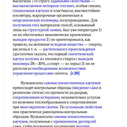
масштабах ) со строго
заданными свойствами
—
высокооктановое моторное топливо
, особые смазки,
специальные каучуки
и пластмассы, высокостойкие
изоляторы, жаропрочные органические и
неорганические полимеры
, полупроводники. Для
получения этих
материалов способ, основанный
лишь на
структурной химии
, был уже непригоден 1)
он не обеспечивал экономически приемлемых
выходов продуктов
2) он ориентировался, как
правило, на активные
исходные вещества
— спирты,
кислоты и т. п. —
растительного происхождения
(достаточно сказать, что первый
синтетический
каучук получен
из этилового стшрта с
выходом
мономера
28—30%, а спирт — из зерна) 3) он не
располагал
необходимыми возможностями
управления процессами
синтеза.
[c.20]
Вулкаиизаты
сажемаслонаполненных каучуков
превосходят контрольные образцы (
введение сажи
в
резиносме-сителе) по прочности на рызрыв,
сопротивлению истиранию
, незначительно уступая
по величине теплообразования и сопротивлению
при
многократном сжатии
. По
остальным свойствам
они практически равноценны контрольным
образцам. Вулканизаты
сажемаслонаполненных
каучуков
, полученные с
применением дисперсий
сажи, стабилизованных различными
мылами