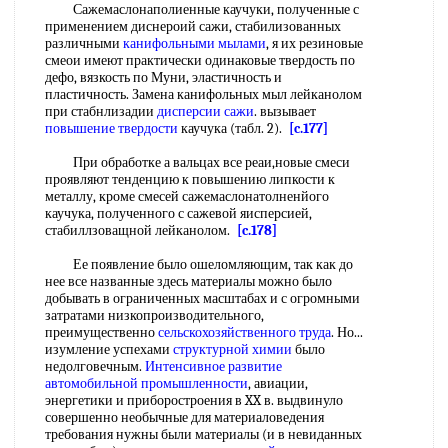
Сажемаслонаполиенные каучуки, полученные с
применением диснероий сажи, стабилизованных
различными
канифольными мылами
, я их резиновые
смеои имеют практически одинаковые твердость по
дефо, вязкость по Муни, эластичность и
пластичность. Замена канифольных мыл лейканолом
при стабнлизадии
дисперсии сажи
. вызывает
повышение твердости
каучука (табл. 2).
[c.177]
При обработке а вальцах все реаи,новые смеси
проявляют тенденцию к повышению липкости к
металлу, кроме смесей сажемаслонатолненйого
каучука, полученного с сажевой яисперсией,
стабиллзоващной лейканолом.
[c.178]
Ее появление было ошеломляющим, так как до
нее все названные здесь материалы можно было
добывать в ограниченных масштабах и с огромными
затратами низкопроизводительного,
преимущественно
сельскохозяйственного труда
. Но...
изумление успехами
структурной химии
было
недолговечным.
Интенсивное развитие
автомобильной промышленности
, авиации,
энергетики и приборостроения в XX в. выдвинуло
совершенно необычные для материаловедения
требования нужны были материалы (и в невиданных