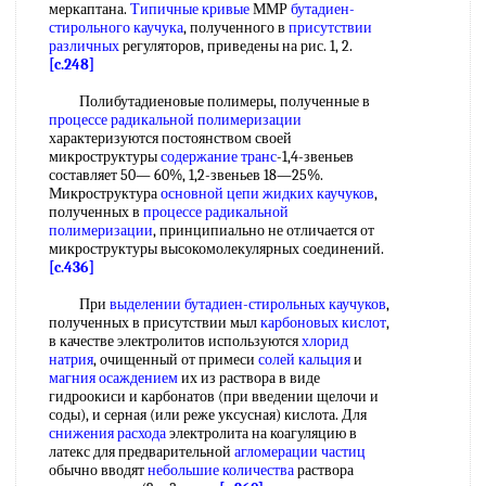
меркаптана.
Типичные кривые
ММР
бутадиен-
стирольного каучука
, полученного в
присутствии
различных
регуляторов, приведены на рис. 1, 2.
[c.248]
Полибутадиеновые полимеры, полученные в
процессе радикальной полимеризации
характеризуются постоянством своей
микроструктуры
содержание транс
-1,4-звеньев
составляет 50— 60%, 1,2-звеньев 18—25%.
Микроструктура
основной цепи
жидких каучуков
,
полученных в
процессе радикальной
полимеризации
, принципиально не отличается от
микроструктуры высокомолекулярных соединений.
[c.436]
При
выделении бутадиен-стирольных каучуков
,
полученных в присутствии мыл
карбоновых кислот
,
в качестве электролитов используются
хлорид
натрия
, очищенный от примеси
солей кальция
и
магния осаждением
их из раствора в виде
гидроокиси и карбонатов (при введении щелочи и
соды), и серная (или реже уксусная) кислота. Для
снижения расхода
электролита на коагуляцию в
латекс для предварительной
агломерации частиц
обычно вводят
небольшие количества
раствора