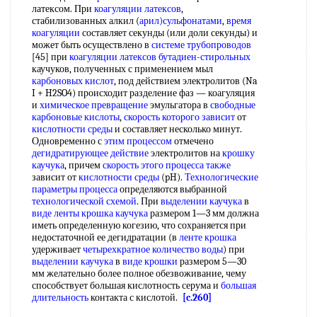
латексом. При
коагуляции латексов
,
стабилизованных алкил (
арил)сульфонатами
,
время
коагуляции
составляет секунды (или доли секунды) и
может быть осуществлено в
системе трубопроводов
[45] при
коагуляции латексов бутадиен-стирольных
каучуков, полученных с применением мыл
карбоновых кислот
, под действием электролитов (Na
I + H2SO4) происходит разделение фаз — коагуляция
и
химическое превращение
эмульгатора в
свободные
карбоновые кислоты
,
скорость которого зависит
от
кислотности среды
и составляет несколько минут.
Одновременно с
этим процессом
отмечено
дегидратирующее действие
электролитов на
крошку
каучука
, причем
скорость этого
процесса также
зависит от
кислотности среды
(pH).
Технологические
параметры процесса
определяются выбранной
технологической схемой
. При
выделении каучука
в
виде ленты
крошка каучука
размером 1—3 мм должна
иметь определенную когезию, что сохраняется при
недостаточной ее дегидратации (в
ленте крошка
удерживает
четырехкратное
количество воды
) при
выделении каучука
в
виде крошки
размером 5—30
мм желательно более полное обезвоживание, чему
способствует большая кислотность серума и
большая
длительность
контакта с кислотой.
[c.260]