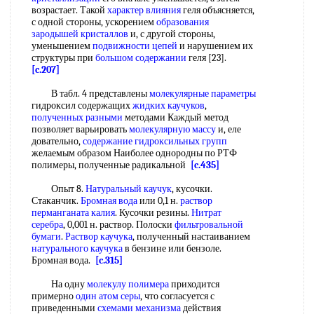
возрастает. Такой
характер влияния
геля объясняется,
с одной стороны, ускорением
образования
зародышей кристаллов
и, с другой стороны,
уменьшением
подвижности цепей
и нарушением их
структуры при
большом содержании
геля [23].
[c.207]
В табл. 4 представлены
молекулярные параметры
гидроксил содержащих
жидких каучуков
,
полученных разными
методами Каждый метод
позволяет варьировать
молекулярную массу
и, еле
довательно,
содержание гидроксильных групп
желаемым образом Наиболее однородны по РТФ
полимеры, полученные радикальной
[c.435]
Опыт 8.
Натуральный каучук
, кусочки.
Стаканчик.
Бромная вода
или 0,1 н.
раствор
перманганата калия
. Кусочки резины.
Нитрат
серебра
, 0,001 н. раствор. Полоски
фильтровальной
бумаги
.
Раствор каучука
, полученный настаиванием
натурального каучука
в бензине или бензоле.
Бромная вода.
[c.315]
На одну
молекулу полимера
приходится
примерно
один атом серы
, что согласуется с
приведенными
схемами механизма
действия