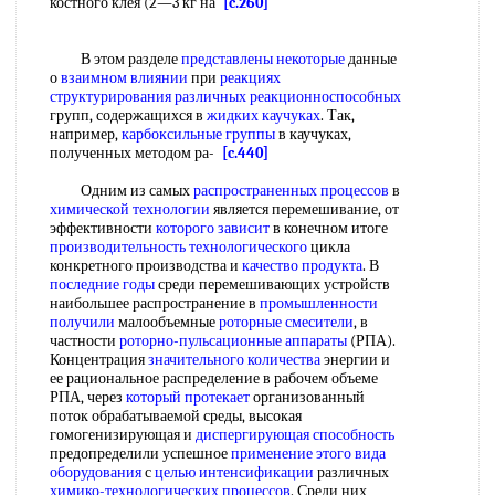
костного клея (2—3 кг на
[c.260]
В этом разделе
представлены некоторые
данные
о
взаимном влиянии
при
реакциях
структурирования
различных реакционноспособных
групп, содержащихся в
жидких каучуках
. Так,
например,
карбоксильные группы
в каучуках,
полученных методом ра-
[c.440]
Одним из самых
распространенных процессов
в
химической технологии
является перемешивание, от
эффективности
которого зависит
в конечном итоге
производительность технологического
цикла
конкретного производства и
качество продукта
. В
последние годы
среди перемешивающих устройств
наибольшее распространение в
промышленности
получили
малообъемные
роторные смесители
, в
частности
роторно-пульсационные аппараты
(РПА).
Концентрация
значительного количества
энергии и
ее рациональное распределение в рабочем объеме
РПА, через
который протекает
организованный
поток обрабатываемой среды, высокая
гомогенизирующая и
диспергирующая способность
предопределили успешное
применение этого
вида
оборудования
с
целью интенсификации
различных
химико-технологических процессов
. Среди них