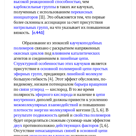
высокой
реакционной способностью
, чем
карбоксильные группы
в таких же каучуках,
полученных с использованием
перекисных
инициаторов
[11]. Это объясняется тем, что первые
более склонны к ассоциации за счет присутствия
нитрильных групп
, на что указывает их повышенная
вязкость.
[c.441]
Образование из эпокисей
каучукоподобных
полимеров
связано с раскрытием напряженных
окисных циклов
под
влиянием каталитических
агентов и соединением в
линейные цепи
.
Структурной особенностью
этих каучуков
является
присутствие в
основной полимерной цепи
простых
эфирных групп
, придающих
линейной молекуле
большую гибкость [4]. Этот эффект обусловлен, по-
видимому, низким потенциалом
барьера вращения
по
связи углерод
— кислород. В то же время
полярность
эфирного кислорода
и наличие в
цепи
внутренних
диполей должны привести к усилению
межмолекулярных взаимодействий
и повышению
плотности энергии молекулярной
когезии [1, 5, 6]. В
результате подвижность
цепей и
свойства полимеров
будет определяться сложным сухммар-ным эффектом
двух
противоположно
действующих факторов
[1, 6].
Отсутствие
ненасыщенных связей
в
основной цепи
придает
эпоксидным каучукам
значительную