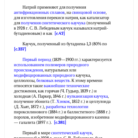
Натрий применяют для получения
антифрикционных сплавов
, на
свинцовой основе
,
для изготовления перекиси натрия, как катализатор
для
получения синтетического каучука
(полученный
в 1928 г. С. В. Лебедевым каучук назывался натрий-
бутадиеновым) и как
[c.42]
Каучук, полученный из бутадиена-1,3 (80% по
[c.337]
Первый период
(1839—1900 гг.) характеризуется
использованием полимеров
природного
происхождения
, натуральных или
модифицированных природного
каучука,
целлюлозы,
белковых веществ
. К этому времени
относятся такие
важнейшие технические
достижения, как горячая (Ч. Гудьир, 1839 г.) и
холодная (А. Паркер, 1846 г.)
вулканизация каучука
,
получение эбонита (Т.
Хэнкок
, 1852 г.) и целлулоида
(Д. Хьят, 1872 г.),
разработка технологии
пироксилинового (1884 г.) и баллиститного (1888 г.)
порохов, изобретение модифицированного казеина
— галалита (1897 г.).
[c.381]
Первый в мире
синтетический каучук
,