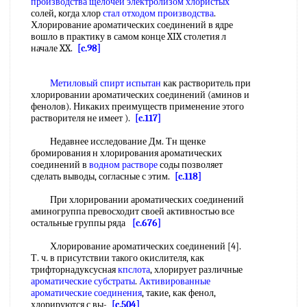
производства щелочей
электролизом хлористых
солей, когда хлор
стал
отходом производства
.
Хлорирование ароматических соединений в ядре
вошло в практику в самом конце XIX столетия л
начале XX.
[c.98]
Метиловый спирт
испытан
как растворитель при
хлорировании ароматических соединений (аминов и
фенолов). Никаких преимуществ применение этого
растворителя не имеет ).
[c.117]
Недавнее исследование Дм. Тн щенке
бромирования н хлорирования ароматических
соединений в
водном растворе
соды позволяет
сделать выводы, согласные с этим.
[c.118]
При хлорировании ароматических соединений
аминогруппа превосходит своей активностью все
остальные группы ряда
[c.676]
Хлорирование ароматических соединений [4].
Т. ч. в присутствии такого окислителя, как
трифторнадуксусная
кпслота
, хлорирует различные
ароматические субстраты
.
Активированные
ароматические соединения
, такие, как фенол,
хлорируются с вы-
[c.504]