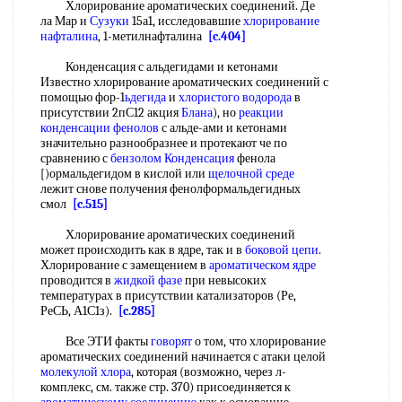
Хлорирование ароматических соединений. Де
ла Мар и
Сузуки
15а1, исследовавшие
хлорирование
нафталина
, 1-метилнафталина
[c.404]
Конденсация с альдегидами и кетонами
Известно хлорирование ароматических соединений с
помощью фор-1
ьдегида
и
хлористого водорода
в
присутствии 2пС12 акция
Блана
), но
реакции
конденсации фенолов
с альде-ами и кетонами
значительно разнообразнее и протекают че по
сравнению с
бензолом Конденсация
фенола
[)ормальдегидом в кислой или
щелочной среде
лежит снове получения фенолформальдегидных
смол
[c.515]
Хлорирование ароматических соединений
может происходить как в ядре, так и в
боковой цепи
.
Хлорирование с замещением в
ароматическом ядре
проводится в
жидкой фазе
при невысоких
температурах в присутствии катализаторов (Ре,
РеСЬ, А1С1з).
[c.285]
Все ЭТИ факты
говорят
о том, что хлорирование
ароматических соединений начинается с атаки целой
молекулой хлора
, которая (возможно, через л-
комплекс, см. также стр. 370) присоединяется к