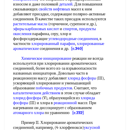
износом и даже поломкой
деталей
. Для повышения
смазывающих
свойств нефтяных
масел к ним
добавляют присадки, содержащие полярно-активные
соединения. В качестве таких присадок используются
растительные масла
(горчичное, сурепное и др.),
эфиры карбоновых кислот
и
спиртов
,
продукты
окисления
парафина, серу, хлор и
фосфорсодержащие
углеводородные соединения
, в
частности
хлорированный парафин
,
хлорированные
ароматические
соединения и др.
[c.340]
Химическое инициирование
реакции не всегда
используется при хлорировании ароматических
соединений, более всего из-за взрывоопасности
названных инициаторов. Довольно часто в
реакционную массу добавляют
хлорид фосфора
(III),
ускоряющий хлорирование и уменьшающий
образование
побочных продуктов
. Считают, что
каталитическим действием
в этом случае обладает
хлорид фосфора
(V), образующийся из
хлорида
фосфора
(III) и хлора в
реакционной
массе. При
нагревании он диссоциирует с образованием
атомарного хлора
по уравнению
[c.232]
Пример II. Хлорирование ароматических
соединений, например, (4-хлорфенокси)
уксусной