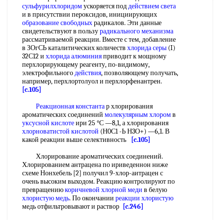
сульфурилхлоридом
ускоряется под
действием света
и в присутствии пероксидов, инициирующих
образование свободных
радикалов. Эти данные
свидетельствуют в пользу
радикального механизма
рассматриваемой реакции. Вместе с тем, добавление
в ЗОгСЬ каталитических количеств
хлорида серы
(I)
32С12 и
хлорида алюминия
приводит к мощному
перхлорирующему реагенту, по-видимому,
электрофильного
действия
, позволяющему получать,
например, перхлортолуол и перхлорфенантрен.
[c.105]
Реакционная константа
р хлорирования
ароматических соединений
молекулярным хлором
в
уксусной кислоте
ири 25 °С —8,1, а хлорирования
хлорноватистой кислотой
(Н0С1 -Ь Н3О+) —6,1. В
какой реакции выше селективность
[c.105]
Хлорирование ароматических соединений.
Хлорированием антрацена по ириведеннон ниже
схеме Нонхебель [2] получил 9-хлор-аитрацен с
очень высоким выходом. Реакцию контролируют по
превращению
коричневой
хлорной меди
в белую
хлористую медь
. По окончании
реакции хлористую
медь отфильтровывают и раствор
[c.246]