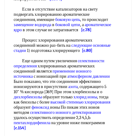
Если в отсутствие катализаторов на свету
подвергать хлорированию ароматические
соединения, имеющие
боковую цепь
, то происходит
замещение водорода
в
боковой цепи
, а
ароматическое
ядро
в этом случае не затрагивается
[c.78]
Процесс хлорирования ароматических
соединений можно раз-бить на
следующие
основные
стадии
1) подготовка хлорирующего
[c.80]
Еще одним путем увеличения
селективности
определения
хлорированных ароматических
соединений является
применение ионного
источника
с ионизацией при
атмосферном давлении
Было показано, что эти соединения эффективно
ионизируются в присутствии
азота
, содержащего 5
10" % кислорода [369] При этом хлорбензолы и о
дихлорбензолы
образуют только
хлорид ионы
, тогда
как бензолы с более
высокой
степенью хлорирования
образуют
феноксид
ионы По пикам этих ионов
методом
селективного ионного детектирования
удалось осуществить определение 2,3 4,5,Ь
пентахлордифенила
на уровне ниже пикограммов
[c.154]