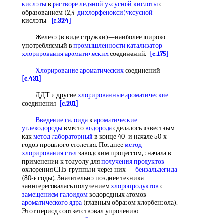
кислоты
в
растворе ледяной уксусной кислоты
с
образованием (2,4-
дихлорфенокси)уксусной
кислоты
[c.324]
Железо (в виде стружки)—наиболее широко
употребляемый в
промышленности катализатор
хлорирования ароматических
соединений.
[c.175]
Хлорирование ароматических
соединений
[c.431]
ДДТ и другие
хлорированные ароматические
соединения
[c.201]
Введение галоида
в
ароматические
углеводороды
вместо
водорода
сделалось известным
как
метод лабораторный
в конце 40- и начале 50-х
годов прошлого столетия. Позднее
метод
хлорирования
стал
заводским процессом, сначала в
применении к толуолу для
получения продуктов
охлорения СНз-группы и через них —
беизальдегида
(80-е годы). Значительно позднее техника
заинтересовалась получением
хлоропродуктов
с
замещением галоидом
водородных атомов
ароматического ядра
(главным образом хлорбензола).
Этот период соответствовал упрочению