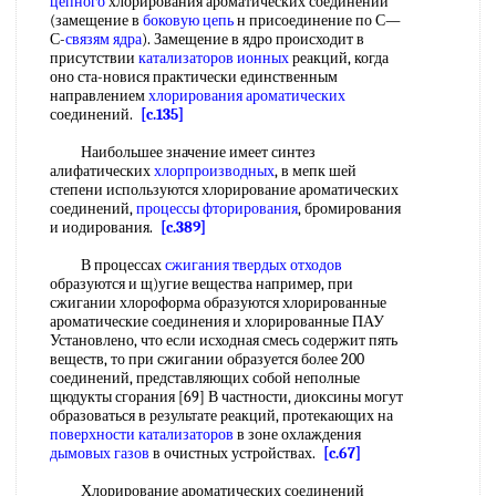
цепного
хлорирования ароматических соединений
(замещение в
боковую цепь
н присоединение по С—
С-
связям ядра
). Замещение в ядро происходит в
присутствии
катализаторов ионных
реакций, когда
оно ста-новися практически единственным
направлением
хлорирования ароматических
соединений.
[c.135]
Наибольшее значение имеет синтез
алифатических
хлорпроизводных
, в мепк шей
степени используются хлорирование ароматических
соединений,
процессы фторирования
, бромирования
и иодирования.
[c.389]
В процессах
сжигания твердых отходов
образуются и щ)угие вещества например, при
сжигании хлороформа образуются хлорированные
ароматические соединения и хлорированные ПАУ
Установлено, что если исходная смесь содержит пять
веществ, то при сжигании образуется более 200
соединений, представляющих собой неполные
щюдукты сгорания [69] В частности, диоксины могут
образоваться в результате реакций, протекающих на
поверхности катализаторов
в зоне охлаждения
дымовых газов
в очистных устройствах.
[c.67]
Хлорирование ароматических соединений