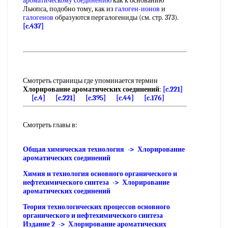
ароматическому соединению
как к основанию
Льюпса, подобно тому, как из
галоген-ионов
и
галогенов
образуются пергалогениды (см. стр. 373).
[c.437]
Смотреть страницы где упоминается термин
Хлорирование ароматических соединений
:
[c.221]
[c.4]
[c.221]
[c.395]
[c.44]
[c.176]
Смотреть главы в:
Общая химическая технология -> Хлорирование
ароматических соединений
Химия и технология основного органического и
нефтехимического синтеза -> Хлорирование
ароматических соединений
Теория технологических процессов основного
органического и нефтехимического синтеза
Издание 2 -> Хлорирование ароматических