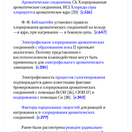
Ароматические соединения
, СЬ Хлорированные
ароматические соединения, НС1
Хлориды серы
хлорируется
ароматическое ядро [20]
[c.516]
Ф. Ф.
Бейльштейн
установил правило
хлорирования ароматических соединений на холоду
—в ядро, при нагревании — в боковую цепь.
[c.647]
Электрофильное хлорирование ароматических
соединений с
образованием иона
II протекает
аналогично. Поэтому представления о
кислотноосновном взаимодействии могут быть
применены и для
электрофильного ароматического
замещения.
[c.234]
Электрофильность
процессов галогенирования
подтверждается давно известными фактами
бромирования и хлорирования ароматических
соединений с помощью ВгОН [16], СЮН 17] и
иодирования
с помощью Си [18].
[c.342]
Факторы парциальных скоростей
для реакций я-
нитрования и п-
хлорирования ароматических
соединений
[c.279]
Ранее были рассмотрены
реакции радикально-