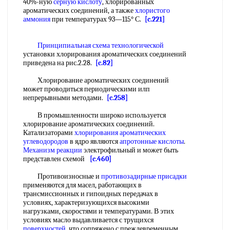
40%-ную
серную кислоту
, хлорированных
ароматических соединений, а также
хлористого
аммония
при температурах 93—115° С.
[c.221]
Принципиальная схема технологической
установки хлорирования ароматических соединений
приведена на рис.2.28.
[c.82]
Хлорирование ароматических соединений
может проводиться периодическими илп
непрерывными методами.
[c.258]
В промышленности широко используется
хлорирование ароматических соединений.
Катализаторами
хлорирования ароматических
углеводородов
в ядро являются
апротонные кислоты
.
Механизм реакции
электрофильный и может быть
представлен схемой
[c.460]
Противоизносные и
противозадирные присадки
применяются для масел, работающих в
трансмиссионных и гипоидных передачах в
условиях, характеризующихся высокими
нагрузками, скоростями и температурами. В этих
условиях масло выдавливается с трущихся
поверхностей
, что сопряжено с преждевременным