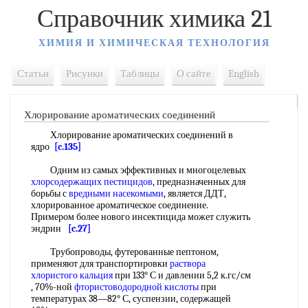
Справочник химика 21
ХИМИЯ И ХИМИЧЕСКАЯ ТЕХНОЛОГИЯ
Статьи
Рисунки
Таблицы
О сайте
English
Хлорирование ароматических соединений
Хлорирование ароматических соединений в
ядро
[c.135]
Одним из самых эффективных и многоцелевых
хлорсодержащих пестицидов
, предназначенных для
борьбы с
вредными насекомыми
, является ДДТ,
хлорированное ароматическое соединение.
Примером более нового инсектицида может служить
эндрин
[c.27]
Трубопроводы, футерованные пептоном,
применяют для транспортировки
раствора
хлористого кальция
при 133° С и давлении 5,2 к.гс/см
, 70%-ной
фтористоводородной кислоты
при
температурах 38—82° С, суспензии, содержащей