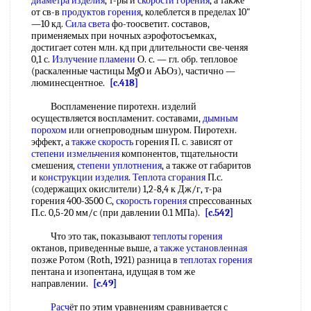
диаметра изделия
, т-ры и
скорости горения
, а также
от св-в
продуктов горения
, колеблется в пределах 10"
—10 кд.
Сила света
фо-тоосветит. составов,
применяемых при ночных аэрофотосъемках,
достигает сотен млн. кд при длительности све-ченяя
0,1 с.
Излучение пламени
О. с. — гл. обр. тепловое
(раскаленные частицы MgO и АЬОз), частично —
люминесцентное.
[c.418]
Воспламенение пиротехн. изделий
осуществляется воспламенит. составами,
дымным
порохом
или огнепроводным шнуром. Пиротехн.
эффект, а
также скорость
горения П. с. зависят от
степени измельчения
компонентов, тщательности
смешения,
степени уплотнения
, а также от габаритов
и
конструкции изделия
.
Теплота сгорания
П.с.
(содержащих окислители) 1,2-8,4 к Дж/г, т-ра
горения 400-3500 С,
скорость горения
спрессованных
П.с. 0,5-20 мм/с (при давлении 0.1 МПа).
[c.542]
Что это так, показывают
теплоты горения
октанов, приведенные выше, а
также установленная
позже Ротом (Roth, 1921) разница в
теплотах горения
пентана и изопентана, идущая в том же
направлении.
[c.49]
Расч
ёт по этим уравнениям сравнивается с