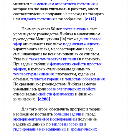
меняется с
изменением агрегатного состояния
и
которое так же надо учитывать в расчетах, внося
соответствующие поправки на переход из твердого
или
жидкого состояния
в газообразное.
[c.114]
Примерно через 50 лет
после выхода
в свет
упомянутого руководства Либиха в аналогичном
руководстве Меншуткина [14] тот же
диэтиловый
эфир
описывается как легко
подвижная жидкость
характерного запаха, малорастворимая в воде,
смешивающаяся во всех отношениях со спиртом.
Указаны
также температура кипения
и плотность.
Приведены таблицы
физических свойств простых
эфиров
, в которых суммированы данные по
температурам кипения
, плотностям, удельным
объемам,
теплотам горения
и
теплотам образования
.
По сравнению с руководством Либиха заметно
уменьшилась доля
органолептических свойств
относительно
свойств физических
и физико-
химических.
[c.288]
Для того чтобы обеспечить прогресс в теории,
необходимо поставить
большие задачи
и перед
экспериментальным исследованием
получение
надежных данных по
теплотам горения
и
гидрирования ненасыщенных
и
ароматических