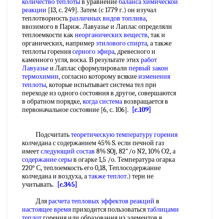
количество теплоты
в уравнение
баланса химической
реакции
[13, с. 249]. Затем (с 1779 г.) он изучал
теплотворность
различных видов топлива
,
ввозимого в Париж. Лавуазье и Лаплас определяли
теплоемкости как
неорганических веществ
, так и
органических, например
этилового спирта
, а также
теплоты горения
серного эфира
, древесного и
каменного угля, воска. В результате этих
работ
Лавуазье
и Лаплас сформулировали
первый закон
термохимии
, согласно которому всякие
изменения
теплоты
, которые испытывает система тел при
переходе из одного состояния в другое, совершаются
в обратном порядке,
когда система
возвращается в
первоначальное состояние [6, с. 106].
[c.109]
Подсчитать
теоретическую температуру горения
колчедана с содержанием 45% S. если печной газ
имеет
следующий состав
8% SOj, 82"/о N2, 10% О2, а
содержание серы
в огарке 1,5 /о. Температура огарка
220° С, теплоемкость его 0,18, Теплосодержание
колчедана и воздуха, а
также теплот
.) терн не
учитывать.
[c.345]
Для
расчета тепловых эффектов реакций
в
настоящее время
приходится пользоваться
таблицами
теплот
горения или образования из элементов в