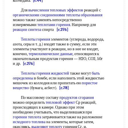
колчедана.
[c.44]
Для
вычисления тепловых эффектов
реакций с
органическими соединениями теплоты образования
можно также заменять непосредственно
измеряемыми
теплотами горения
. Например для
реакции синтеза
спирта
[c.276]
Теплоты горения
элементов (углерода, водорода,
азота, серы и т. д.) входят также в сумму, если эти
элементы участвуют в реакции, но в нее не входят,
конечно,
термохимические данные
, относящиеся к
окончательным продуктам горения — Н2О, СО2, 50г
и др.
[c.276]
Теплоты горения жидкостей
также могут
быть
определены
в бомбе, если наполнить этой жидкостью
мешочек из коллодия или пропитать ею
пористое
вещество
(бумага, асбест).
[c.78]
По массовому составу
продуктов сгорания
можно определить
тепловой эффект
Ср реакций,
происходящих в камере. Однако при этом
необходимо учитывать, что выделившаяся при
горении теплота
затрачивается также на разложение
исходного топлива
на элементы, которые затем,
окисляясь,
выделяют теплоту
горения Сг, и,