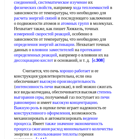
соединений
,
систематическое изучение
их
физических свойств
, например
хода теплоемкостей
в
зависимости от температуры, что необходимо для
расчета энергий связей
и последующего заключения
о подвижности атомов и
атомных групп
в молекулах.
Нехватает также, как пишет Хюккель, точных
измерений скоростей реакций
, особенно в
зависимости от температуры, что необходимо для
определения энергий активации
. Нехватает точных
данных о
влиянии заместителей
на
протекание
определенных реакций
, например о влиянии их на
диссоциацию кислот
и оснований, и т. д.
[c.308]
Считается, что печь
хорошо работает
и ее
конструкция удовлетворительна, если она
обеспечивает
высокую производительность
(
интенсивность печи
высокая), в ней можно сжигать
все виды колчедана, обеспечивается высокая
степень
выгорания серы
, получаемый газ поступает из
печи
равномерно
и имеет
высокую концентрацию
.
Важную роль
в оценке печи играет надежность ее
конструктивного оформления
, возможность
механизировать и автоматизировать
ведение
процесса
. Имеет
также значение
экономичность
процесса
сжигания расход
минимального количества
энергии и
использование теплоты
горения