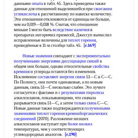
данными
опыта
в табл. 45. Здесь приведены также
данные для отношений выделившейся при
сжигании
углекислоты
к рассчитанному по навеске количеству.
Эти отношения отклоняются от единицы не больше,
чем на 0,019—0,018 %. Считая, что отношение
меньше 1 могло быть
вследствие наличия
в
препаратах негорючих примесей, Джессуп вычислил
исправленные величины для
теплот горения
,
приведённые в 11-м столбце табл. 45.
[c.169]
Новые значения
совпадают с
экспериментально
полученными
энергиями диссоциации связей
в
общем они больше, однако относительные
свойства
кремния
и углерода остаются без изменения.
Исключение
составляют энергии связи
51—С и С—С.
По Полингу, они почти одинаковые, а по новым
данным, связь 51—С несколько слабее. Это лучиге
согласуется с фактами и с
результатами пиролиза
алкилсиланов, показывающими, что сначала
разрывается связь 51—С, а затем
только связь
С—С.
Новые данные также подтверждаются
полученными
значениями
теплот горения кремнийорганических
соединений
[2070]. Разложение низших
алкилсиланов наступает при
более низких
температурах, чем у соответствующих
углеводородных аналогов.
[c.190]