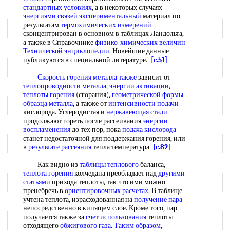
стандартных условиях
, а в некоторых случаях
энергиями связей экспериментальный
материал по
результатам
термохимических измерений
сконцентрирован в основном в таблицах Ландольта,
а также в Справочнике
физико-химических величин
Технической энциклопедии
. Новейшие данные
публикуются в специальной литературе.
[c.51]
Скорость горения
металла также
зависит от
теплопроводности металла
,
энергии активации
,
теплоты горения
(сгорания),
геометрической формы
образца металла
, а также от
интенсивности подачи
кислорода. Углеродистая и
нержавеющая стали
продолжают гореть после рассеивания
энергии
воспламенения
до тех пор, пока
подача кислорода
станет недостаточной для поддержания горения, или
в
результате рассеяния
тепла температура
[c.82]
Как видно из
таблицы теплового
баланса,
теплота горения
колчедана преобладает над
другими
статьями
прихода теплоты, так что ими можно
пренебречь в
ориентировочных расчетах
. В таблице
учтена теплота, израсходованная на
получение пара
непосредственно в кипящем слое. Кроме того, пар
получается также за
счет использования
теплоты
отходящего
обжигового газа
.
Таким образом
,