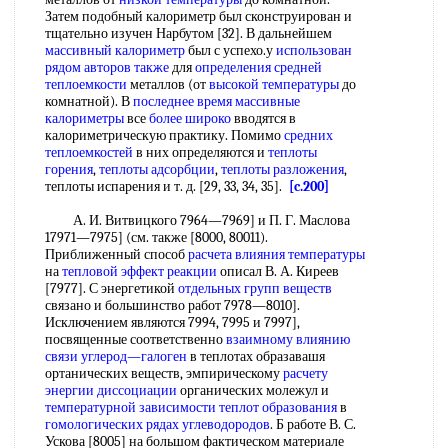
Затем подобный калориметр был сконструирован и
тщательно изучен Нарбутом [32]. В дальнейшем
массивный калориметр
был с успехо.у
использован
рядом
авторов также
для
определения средней
теплоемкости
металлов (от
высокой температуры
до
комнатной). В
последнее время
массивные
калориметры
все
более широко
вводятся в
калориметрическую практику. Помимо
средних
теплоемкостей
в них определяются и
теплоты
горения
,
теплоты адсорбции
,
теплоты разложения
,
теплоты испарения и т. д. [29, 33, 34, 35].
[c.200]
А. И. Витвицкого 7964—7969] и П. Г. Маслова
17971—7975] (см. также [8000, 80011).
Приближенный способ
расчета влияния температуры
на
тепловой эффект реакции
описал В. А. Киреев
[7977]. С энергетикой
отдельных групп веществ
связано и большинство работ 7978—8010].
Исключением являются 7994, 7995 и 7997],
посвященные соответственно
взаимному влиянию
связи
углерод—галоген
в теплотах образавашя
ортанических веществ, эмпирическому
расчету
энергии диссоциации
органических молежул и
температурной зависимости теплот образования
в
гомологических рядах углеводородов
. Б работе В. С.
Ускова [8005] на большом фактическом материале