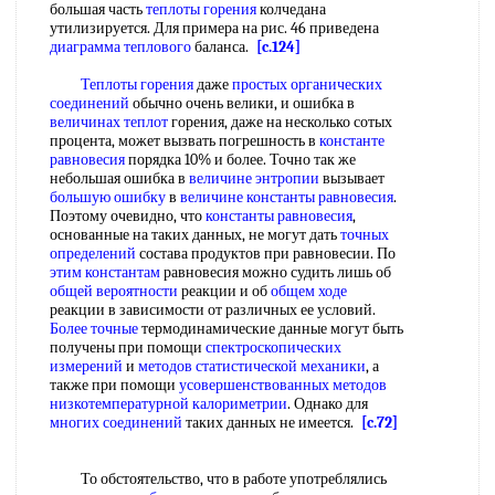
большая часть
теплоты горения
колчедана
утилизируется. Для примера на рис. 46 приведена
диаграмма теплового
баланса.
[c.124]
Теплоты горения
даже
простых органических
соединений
обычно очень велики, и ошибка в
величинах теплот
горения, даже на несколько сотых
процента, может вызвать погрешность в
константе
равновесия
порядка 10% и более. Точно так же
небольшая ошибка в
величине энтропии
вызывает
большую ошибку
в
величине константы равновесия
.
Поэтому очевидно, что
константы равновесия
,
основанные на таких данных, не могут дать
точных
определений
состава продуктов при равновесии. По
этим константам
равновесия можно судить лишь об
общей вероятности
реакции и об
общем ходе
реакции в зависимости от различных ее условий.
Более точные
термодинамические данные могут быть
получены при помощи
спектроскопических
измерений
и
методов статистической механики
, а
также при помощи
усовершенствованных методов
низкотемпературной калориметрии
. Однако для
многих соединений
таких данных не имеется.
[c.72]
То обстоятельство, что в работе употреблялись