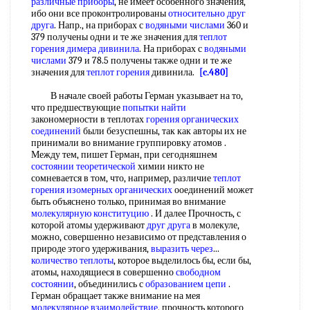
различные приборы
, не имеет особенного значения,
ибо они все проконтролированы
относительно друг
друга
. Напр., на приборах с
водяными числами
360 и
379 получены одни и те же значения для
теплот
горения
димера дивинила
. На приборах с
водяными
числами
379 и 78.5 получены также одни и те же
значения для
теплот горения
дивинила.
[c.480]
В начале своей работы Герман указывает на то,
что предшествующие
попытки найти
закономерности в теплотах
горения органических
соединений
были безуспешны, так как авторы их не
принимали во внимание группировку атомов .
Между тем, пишет Герман, при сегодняшнем
состоянии теоретической
химии никто не
сомневается в том, что, например, различие
теплот
горения
изомерных органических
ооединений может
быть объяснено только, принимая во внимание
молекулярную конституцию
. И далее Прочность, с
которой атомы удерживают
друг друга
в молекуле,
можно, совершенно независимо от представления о
природе этого удерживания,
выразить через
...
количество теплоты
, которое выделилось бы, если бы,
атомы, находящиеся в совершенно
свободном
состоянии
, объединились с
образованием цепи
.
Герман обращает также внимание на мея
молекулярное взаимодействие
, прочность которого