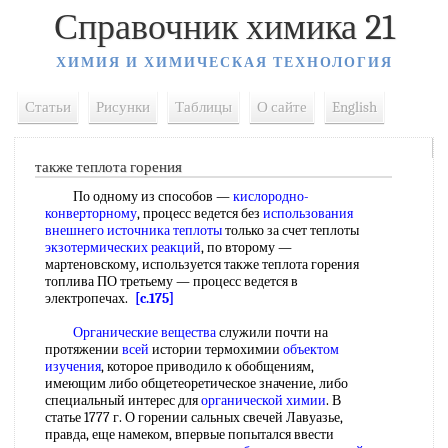
Справочник химика 21
ХИМИЯ И ХИМИЧЕСКАЯ ТЕХНОЛОГИЯ
Статьи
Рисунки
Таблицы
О сайте
English
также теплота горения
По одному из способов —
кислородно-
конверторному
, процесс ведется без
использования
внешнего
источника теплоты
только за счет теплоты
экзотермических реакций
, по второму —
мартеновскому, используется также теплота горения
топлива ПО третьему — процесс ведется в
электропечах.
[c.175]
Органические вещества
служили почти на
протяжении
всей
истории термохимии
объектом
изучения
, которое приводило к обобщениям,
имеющим либо общетеоретическое значение, либо
специальный интерес для
органической химии
. В
статье 1777 г. О горении сальных свечей Лавуазье,
правда, еще намеком, впервые попытался ввести