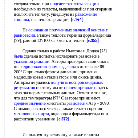
следовательно, при
подсчете теплоты реакции
необходимо из теплоты, выделяющейся при сгорании
исключить теплоту, ушедшую на
разложение
топлива
, т. е. теплота реакции
[c.144]
На
основании полученных
значений констант
равновесия
, а также теплоты горения формальдегида
[29], равной 134 100 ка. /молъ и теплот
[c.355]
Однако только в работе Ньютона и Доджа [23]
была
сделана попытка исследовать равновесие
указанной реакции
. Авторы проводили свои опыты
по
гидрированию формальдегида
в интервале 180—
200° С при атмосферпом давлении, применяя
медноцинковые катализаторы или окись цинка.
Авторам пе удалось
получить воспроизводимых
результатов
поэтому мы не
станем приводить
здесь
этих экспериментальных данпых. Отметим только,
что для температуры 197° С авторы принимают
среднее значение
константы
равиовесия
АГр = 2090.
С помощью этого числа, а также теплот горения
метилового спирта
, водорода и формальдегида они
рассчитали уравнение
[c.372]
Используя эту величину, а также теплоты