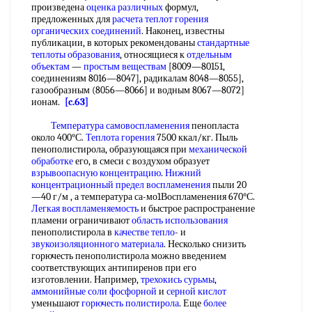
произведена
оценка различных
формул,
предложенных для
расчета теплот горения
органических соединений
. Наконец, известны
публикации, в которых рекомендованы
стандартные
теплоты образования
, относящиеся к
отдельным
объектам
—
простым веществам
[8009—80151,
соединениям 8016—8047], радикалам 8048—8055],
газообразным (8056—8066] и водным 8067—8072]
ионам.
[c.63]
Температура самовоспламенения
пенопласта
около 400°С.
Теплота горения
7500 ккал/кг. Пыль
пенополистирола, образующаяся при
механической
обработке
его, в смеси с воздухом образует
взрывоопасную концентрацию
.
Нижний
концентрационный предел воспламенения
пыли 20
—40 г/м , а температура са-мо1Воспламенения 670°С.
Легкая воспламеняемость
и быстрое распространение
пламени ограничивают
область использования
пенополистирола в
качестве тепло
- и
звукоизоляционного материала
. Несколько снизить
горючесть пенополистирола можно введением
соответствующих антипиренов при его
изготовлении. Например,
трехокись сурьмы
,
аммонийные соли фосфорной
и
серной кислот
уменьшают
горючесть полистирола
. Еще
более