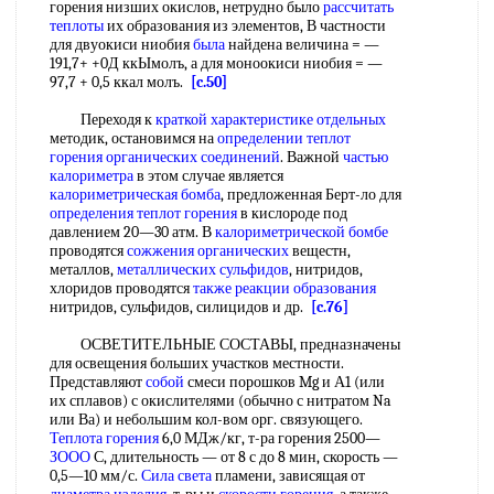
горения низших окислов, нетрудно было
рассчитать
теплоты
их образования из элементов, В частности
для двуокиси ниобия
была
найдена величина = —
191,7+ +0Д ккЫмолъ, а для моноокиси ниобия = —
97,7 + 0,5 ккал молъ.
[c.50]
Переходя к
краткой характеристике отдельных
методик, остановимся на
определении теплот
горения
органических соединений
. Важной
частью
калориметра
в этом случае является
калориметрическая бомба
, предложенная Берт-ло для
определения теплот горения
в кислороде под
давлением 20—30 атм. В
калориметрической бомбе
проводятся
сожжения органических
вещестн,
металлов,
металлических сульфидов
, нитридов,
хлоридов проводятся
также реакции образования
нитридов, сульфидов, силицидов и др.
[c.76]
ОСВЕТИТЕЛЬНЫЕ СОСТАВЫ, предназначены
для освещения больших участков местности.
Представляют
собой
смеси порошков Mg и А1 (или
их сплавов) с окислителями (обычно с нитратом Na
или Ва) и небольшим кол-вом орг. связующего.
Теплота горения
6,0 МДж/кг, т-ра горения 2500—
ЗООО
С, длительность — от 8 с до 8 мин, скорость —
0,5—10 мм/с.
Сила света
пламени, зависящая от