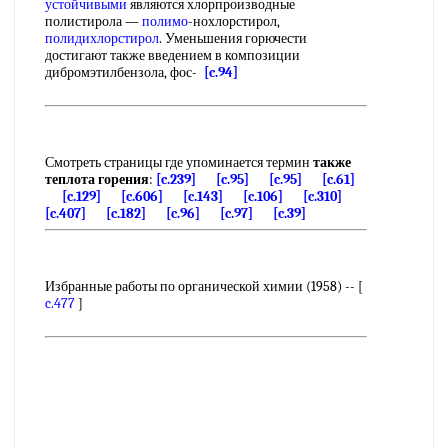
устойчивыми
являются хлорпроизводные
полистирола —
полимо
-нохлорстирол,
полидихлорстирол
. Уменьшения горючести
достигают также введением в композиции
дибромэтилбензола, фос-
[c.94]
Смотреть страницы где упоминается термин
также
теплота горения
:
[c.239]
[c.95]
[c.95]
[c.61]
[c.129]
[c.606]
[c.143]
[c.106]
[c.310]
[c.407]
[c.182]
[c.96]
[c.97]
[c.39]
Избранные работы по органической химии (1958) -- [
c.477
]