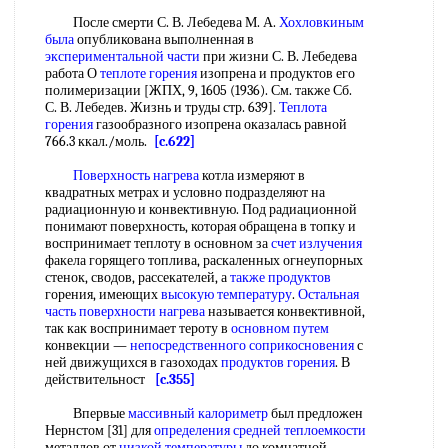
После смерти С. В. Лебедева М. А.
Хохловкиным
была
опубликована выполненная в
экспериментальной части
при жизни С. В. Лебедева
работа О
теплоте горения
изопрена и продуктов его
полимеризации [ЖПХ, 9, 1605 (1936). См. также Сб.
С. В. Лебедев. Жизнь и труды стр. 639].
Теплота
горения
газообразного изопрена оказалась равной
766.3 ккал./моль.
[c.622]
Поверхность нагрева
котла измеряют в
квадратных метрах и условно подразделяют на
радиационную и конвективную. Под радиационной
понимают поверхность, которая обращена в топку и
воспринимает теплоту в основном за
счет излучения
факела горящего топлива, раскаленных огнеупорных
стенок, сводов, рассекателей, а
также продуктов
горения, имеющих
высокую температуру
.
Остальная
часть
поверхности нагрева
называется конвективной,
так как воспринимает тероту в
основном путем
конвекции —
непосредственного соприкосновения
с
ней движущихся в газоходах
продуктов горения
. В
действительност
[c.355]
Впервые
массивный калориметр
был предложен
Нернстом [31] для
определения средней теплоемкости
металлов от
низкой температуры
до комнатной.