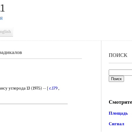
1
Я
nglish
радикалов
ПОИСК
у углерода 13 (1975) -- [
c.179
,
Смотрите
Площадь
Сигнал