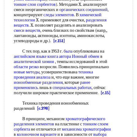
тонкие слои сорбентов
). Методами X. анализируют
смеси неорганических и
органических соединений
,
концентрируют
следы элементов
. В
химической
технологии
X. применяют для очистки,
разделения
веществ
. X. позволяет разделять и анализировать
смеси веществ
, очень близких по свойствам (напр,,
лантаноиды, актиноиды, изотопы, аминокислоты,
углеводороды и др.).
[c.151]
С тех пор, как в 1953 г.
была
опубликована на
английском языке
книга автора
Ионный обмен
в
аналитической химии
, темпы исследований в этой
области резко
возросли. Появились принципиально
новые методы
, усовершенствована
техника
проведения анализа
и, что еще важнее, многие
ионообменные разделения
, которые
ранее
применялись
лишь в
специальных работах
, сейчас
получили широкое практическое применение.
[c.15]
Техника проведения ионообменных
разделений
[c.398]
В принципе, механизм
хроматографического
разделения элементов
на пластинке с
тонким слоем
сорбента
не отличается от
механизма хроматографии
в
колоночном варианте
и в зависимости от
выбора