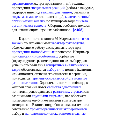
фракционное
экстрагирование и т. п.), техника
проведения
специальных реакций
(работа в вакууме,
гидрирование под
высоким давлением
, реакции в
жидком аммиаке
, озонолиз и пр.),
количественный
органический анализ
, полумикрометоды
синтеза
органических веществ
. Сборник особенно полезен
для начинающих научных работников.
[c.168]
К достоинствам книги М. Мархола
относится
также
и то, что она имеет
характер руководства
,
облегчающего работу экспериментатора при
проведении ионообменных
процессов. Напрнмер,
при
описании ионообменных
сорбентов
формулируются рекомендации по их выбору для
успешного ре-ш.ення
конкретных аналитических
задач
, обосновывается
выбор типа
ионита (катионит
или аннонит), степени его сшитости н зернения,
приводится
перечень основных
свойств ионитов
различных типов
. Здесь очень полезна таблица, в
которой сравниваются
свойства однотипных
ионитов, производимых в
различных странах
илн
различными
крупными фирмами
, что облегчает
пользование опубликованными в литературе
методиками. В книге подробно изложена техника
собственно
хроматографических экспериментов
выбор и
наполнение колонок
,
вспомогательные