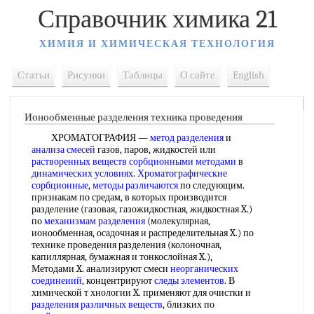
Справочник химика 21
ХИМИЯ И ХИМИЧЕСКАЯ ТЕХНОЛОГИЯ
Статьи
Рисунки
Таблицы
О сайте
English
Ионообменные разделения техника проведения
ХРОМАТОГРАФИЯ —
метод разделения
и
анализа смесей
газов, паров, жидкостей или
растворенных веществ
сорбционными методами
в
динамических условиях
.
Хроматографические
сорбционные
,
методы различаются
по следующим.
признакам по средам, в которых производится
разделение (газовая, газожидкостная, жидкостная X.)
по
механизмам разделения
(молекулярная,
ионообменная, осадочная и распределительная X.) по
технике проведения разделения (колоночная,
капиллярная, бумажная и тонкослойная X.),
Методами X. анализируют смеси
неорганических
соединеиий
, концентрируют
следы элементов
. В
химической т хнологии X. применяют для очистки и
разделения различных веществ
, близких по