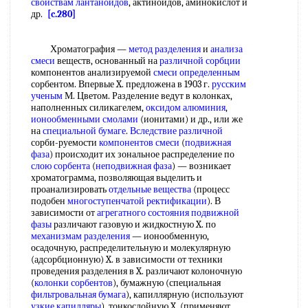
свойствам лантаноидов
, актиноидов, аминокислот и
др.
[c.280]
Хроматография —
метод разделения
и
анализа
смеси
веществ, основанный на
различной сорбции
компонентов анализируемой
смеси определенным
сорбентом. Впервые X. предложена в 1903 г.
русским
ученым
М. Цветом. Разделение ведут в колонках,
наполненных силикагелем,
оксидом алюминия
,
ионообменными смолами
(ионитами) и др., или же
на
специальной бумаге
.
Вследствие различной
сорби-руемости
компонентов смеси
(
подвижная
фаза
) происходит их зональное распределение по
слою сорбента
(
неподвижная фаза
) — возникает
хроматограмма, позволяющая выделить и
проанализировать
отдельные вещества
(процесс
подобен
многоступенчатой ректификации
). В
зависимости от
агрегатного состояния
подвижной
фазы
различают газовую и жидкостную X. по
механизмам разделения
— ионообменную,
осадочную, распределительную и молекулярную
(адсорбционную) X. в зависимости от техники
проведения разделения в X. различают колоночную
(
колонки сорбентов
), бумажную (специальная
фильтровальная бумага
), капиллярную (используют
узкие капилляры
), тонкослойную X. (применяют