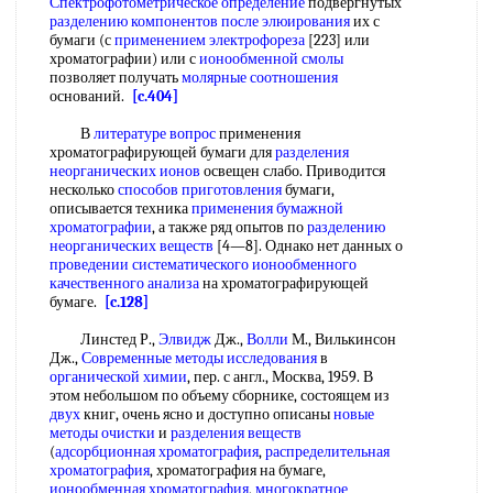
Спектрофотометрическое определение
подвергнутых
разделению компонентов
после элюирования
их с
бумаги (с
применением электрофореза
[223] или
хроматографии) или с
ионообменной смолы
позволяет получать
молярные соотношения
оснований.
[c.404]
В
литературе вопрос
применения
хроматографирующей бумаги для
разделения
неорганических ионов
освещен слабо. Приводится
несколько
способов приготовления
бумаги,
описывается техника
применения бумажной
хроматографии
, а также ряд опытов по
разделению
неорганических веществ
[4—8]. Однако нет данных о
проведении систематического
ионообменного
качественного анализа
на хроматографирующей
бумаге.
[c.128]
Линстед Р.,
Элвидж
Дж.,
Волли
М., Вилькинсон
Дж.,
Современные методы исследования
в
органической химии
, пер. с англ., Москва, 1959. В
этом небольшом по объему сборнике, состоящем из
двух
книг, очень ясно и доступно описаны
новые
методы очистки
и
разделения веществ
(
адсорбционная хроматография
,
распределительная
хроматография
, хроматография на бумаге,
ионообменная хроматография
,
многократное