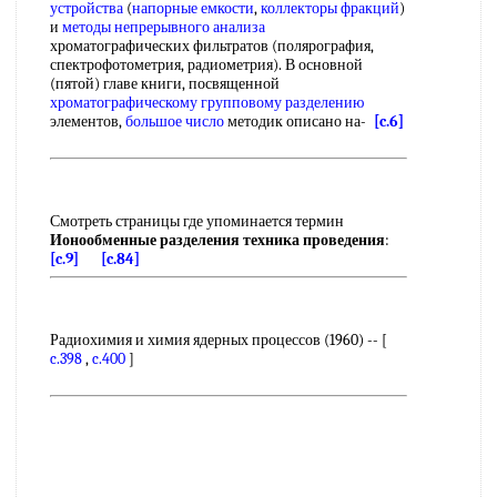
устройства
(
напорные емкости
,
коллекторы фракций
)
и
методы непрерывного анализа
хроматографических фильтратов (полярография,
спектрофотометрия, радиометрия). В основной
(пятой) главе книги, посвященной
хроматографическому групповому разделению
элементов,
большое число
методик описано на-
[c.6]
Смотреть страницы где упоминается термин
Ионообменные разделения техника проведения
:
[c.9]
[c.84]
Радиохимия и химия ядерных процессов (1960) -- [
c.398
,
c.400
]