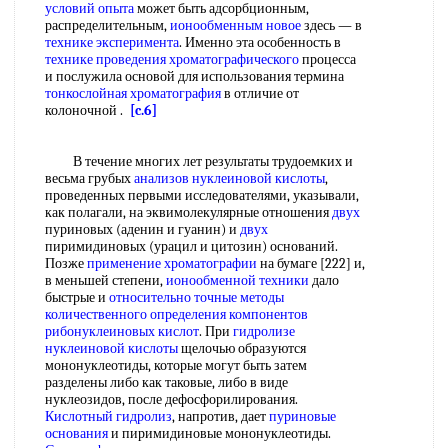
условий
опыта
может быть адсорбционным,
распределительным,
ионообменным новое
здесь — в
технике эксперимента
. Именно эта особенность в
технике проведения хроматографического
процесса
и послужила основой для использования термина
тонкослойная хроматография
в отличие от
колоночной .
[c.6]
В течение многих лет результаты трудоемких и
весьма грубых
анализов нуклеиновой кислоты
,
проведенных первыми исследователями, указывали,
как полагали, на эквимолекулярные отношения
двух
пуриновых (аденин и гуанин) и
двух
пиримидиновых (урацил и цитозин) оснований.
Позже
применение хроматографии
на бумаге [222] и,
в меньшей степени,
ионообменной техники
дало
быстрые и
относительно точные
методы
количественного определения
компонентов
рибонуклеиновых кислот
. При
гидролизе
нуклеиновой кислоты
щелочью образуются
мононуклеотиды, которые могут быть затем
разделены либо как таковые, либо в виде
нуклеозидов, после дефосфорилирования.
Кислотный гидролиз
, напротив, дает
пуриновые
основания
и пиримидиновые мононуклеотиды.