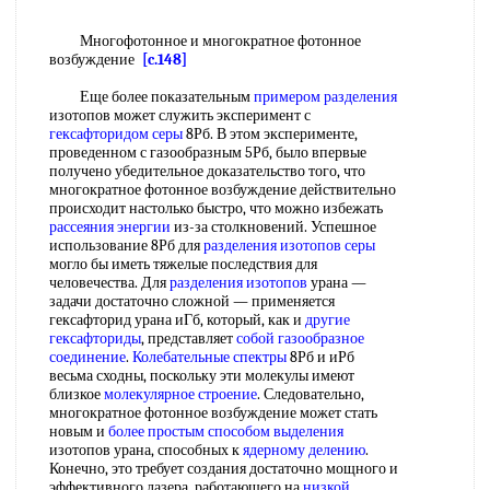
Многофотонное и многократное фотонное
возбуждение
[c.148]
Еще более показательным
примером разделения
изотопов может служить эксперимент с
гексафторидом серы
8Рб. В этом эксперименте,
проведенном с газообразным 5Рб, было впервые
получено убедительное доказательство того, что
многократное фотонное возбуждение действительно
происходит настолько быстро, что можно избежать
рассеяния энергии
из-за столкновений. Успешное
использование 8Рб для
разделения изотопов серы
могло бы иметь тяжелые последствия для
человечества. Для
разделения изотопов
урана —
задачи достаточно сложной — применяется
гексафторид урана иГб, который, как и
другие
гексафториды
, представляет
собой
газообразное
соединение
.
Колебательные спектры
8Рб и иРб
весьма сходны, поскольку эти молекулы имеют
близкое
молекулярное строение
. Следовательно,
многократное фотонное возбуждение может стать
новым и
более простым
способом выделения
изотопов урана, способных к
ядерному делению
.
Конечно, это требует создания достаточно мощного и
эффективного лазера, работающего на
низкой