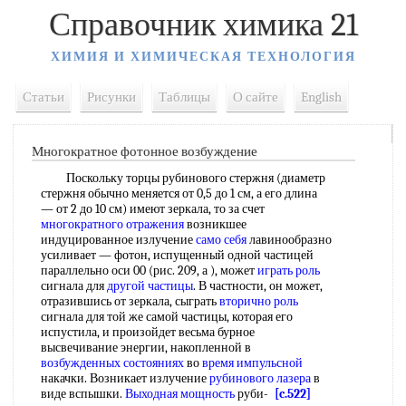
Справочник химика 21
ХИМИЯ И ХИМИЧЕСКАЯ ТЕХНОЛОГИЯ
Статьи
Рисунки
Таблицы
О сайте
English
Многократное фотонное возбуждение
Поскольку торцы рубинового стержня (диаметр
стержня обычно меняется от 0,5 до 1 см, а его длина
— от 2 до 10 см) имеют зеркала, то за счет
многократного отражения
возникшее
индуцированное излучение
само себя
лавинообразно
усиливает — фотон, испущенный одной частицей
параллельно оси 00 (рис. 209, а ), может
играть роль
сигнала для
другой частицы
. В частности, он может,
отразившись от зеркала, сыграть
вторично роль
сигнала для той же самой частицы, которая его
испустила, и произойдет весьма бурное
высвечивание энергии, накопленной в
возбужденных состояниях
во
время импульсной
накачки. Возникает излучение
рубинового лазера
в
виде вспышки.
Выходная мощность
руби-
[c.522]