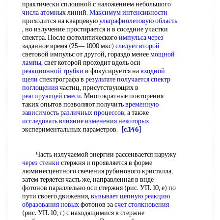
практически сплошной с наложением небольшого
числа атомных
линий.
Максимум интенсивности
приходится на кварцевую
ультрафиолетовую область
, но излучение простирается и в соседние участки
спектра. После фотолитического
импульса через
заданное время (25— 1000 мкс)
следует второй
световой импульс от другой, гораздо менее
мощной
лампы
, свет которой проходит вдоль оси
реакционной трубки
и фокусируется на
входной
щели
спектрографа в
результате получается
спектр
поглощения
частиц, присутствующих в
реагирующей смеси
. Многократные повторения
таких опытов позволяют получить
временную
зависимость
различных процессов
, а также
исследовать влияние
изменения некоторых
экспериментальных параметров.
[c.146]
Часть излучаемой энергии рассеивается наружу
через стенки
стержня и проявляется в форме
люминесцентного свечения рубинового кристалла,
затем теряется часть же, направленная в внде
фотонов параллельно оси стержня (рис. УП. 10, е) по
пути своего движения,
вызывает цепную реакцию
образования новых
фотонов за
счет столкновения
(рис. УП. 10, г) с находящимися в стержне