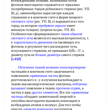
возбужденными атомами. Возникший поток
фотонов многократно отражается от зеркально
посеребренных торцов рубинового стержня (рис. УП.
10, д), лавинообразно нарастая при каждом
отражении и в конечном счете в форме мощного
светового луча
(рис. УП. 10, е) вырывается из того
торца, на котором
серебряное зеркало
имеет
меньшую толщину (штрихи на рис. УП. 10).
Особенностью сформированного
таким образом
светового луча
является его высокая когерентность, т.
е.
параллельность движения
составляющих его
фотонов, в результате чего расхождение луча,
испускаемого стержнем, не превышает 0,05—1°, а
диаметр луча не
больше диаметра
самого стержня.
[c.452]
Облучение тканей
косвенно ионизирующими
частицами в конечном счете заканчивается
появлением
заряженных частиц
фотоны
рентгеновского и -у-излучения высвобождают в
тканях высокоэнергетические электроны,
нейтроны
вызывают
появление в тканях
протонов отдачи
, а-
частиц и ядер
других элементов
. Все эти
заряженные
частицы
обладают значительной энергией и
способны многократно вызывать ионизацию и
возбуждение атомов и молекул. Для того чтобы
описать
характер ионизации
поглотителя,