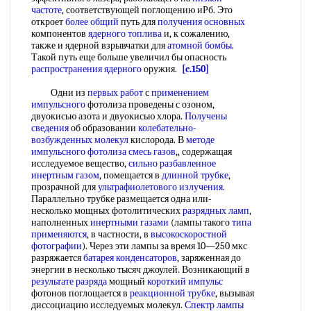
частоте
, соответствующей поглощению иРб. Это
откроет
более общий
путь для
получения основных
компонентов
ядерного топлива
и, к сожалению,
также и ядерной взрывчатки для
атомной бомбы
.
Такой путь еще больше увеличил бы опасность
распространения ядерного
оружия.
[c.150]
Одни из
первых работ
с
применением
импульсного
фотолиза проведены с озоном,
двуокисью азота и двуокисью хлора.
Получены
сведения
об образовании
колебательно-
возбужденных молекул
кислорода. В
методе
импульсного фотолиза
смесь газов
,, содержащая
исследуемое вещество,
сильно разбавленное
инертным газом
, помещается в
длинной трубке
,
прозрачной для
ультрафиолетового излучения
.
Параллельно трубке размещается одна или-
несколько мощных фотолитических
разрядных ламп
,
наполненных
инертными газами
(лампы такого
типа
применяются
, в частности, в
высокоскоростной
фотографии
). Через эти лампы за время 10—250 мкс
разряжается
батарея конденсаторов
, заряженная до
энергии в несколько тысяч джоулей. Возникающий в
результате разряда
мощный
короткий импульс
фотонов поглощается в
реакционной трубке
, вызывая
диссоциацию исследуемых молекул.
Спектр лампы