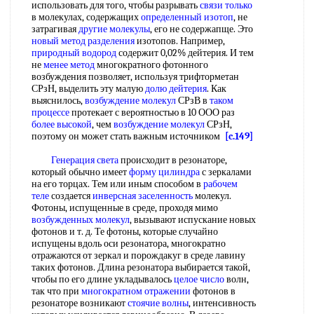
использовать для того, чтобы разрывать
связи только
в молекулах, содержащих
определенный изотоп
, не
затрагивая
другие молекулы
, его не содержапще. Это
новый метод разделения
изотопов. Например,
природный водород
содержит 0,02% дейтерия. И тем
не
менее метод
многократного фотонного
возбуждения позволяет, используя трифторметан
СРзН, выделить эту малую
долю дейтерия
. Как
выяснилось,
возбуждение молекул
СРзВ в
таком
процессе
протекает с вероятностью в 10 ООО раз
более высокой
, чем
возбуждение молекул
СРзН,
поэтому он может стать важным источником
[c.149]
Генерация света
происходит в резонаторе,
который обычно имеет
форму цилиндра
с зеркалами
на его торцах. Тем или иным способом в
рабочем
теле
создается
инверсная заселенность
молекул.
Фотоны, испущенные в среде, проходя мимо
возбужденных молекул
, вызывают испускание новых
фотонов и т. д. Те фотоны, которые случайно
испущены вдоль оси резонатора, многократно
отражаются от зеркал и порождакуг в среде лавину
таких фотонов. Длина резонатора выбирается такой,
чтобы по его длине укладывалось
целое число
волн,
так что при
многократном отражении
фотонов в
резонаторе возникают
стоячие волны
, интенсивность