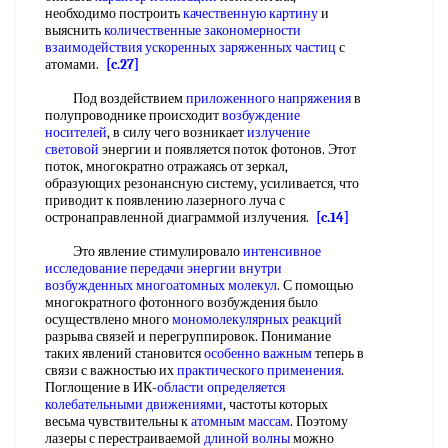
необходимо построить
качественную картину
и
выяснить
количественные закономерности
взаимодействия ускоренных
заряженных частиц
с
атомами.
[c.27]
Под воздействием
приложенного напряжения
в
полупроводнике происходит
возбуждение
носителей
, в силу чего возникает
излучение
световой
энергии и появляется поток фотонов. Этот
поток, многократно отражаясь от зеркал,
образующих резонансную систему, усиливается, что
приводит к появлению лазерного луча с
остронаправленной диаграммой излучения.
[c.14]
Это явление стимулировало
интенсивное
исследование
передачи энергии
внутри
возбужденных
многоатомных молекул
. С помощью
многократного фотонного возбуждения было
осуществлено много
мономолекулярных реакций
разрыва связей и перегруппировок. Понимание
таких явлений становится
особенно важным
теперь в
связи с важностью их
практического применения
.
Поглощение в ИК-
области определяется
колебательными движениями
, частоты которых
весьма чувствительны к
атомным массам
. Поэтому
лазеры с перестраиваемой
длиной волны
можно