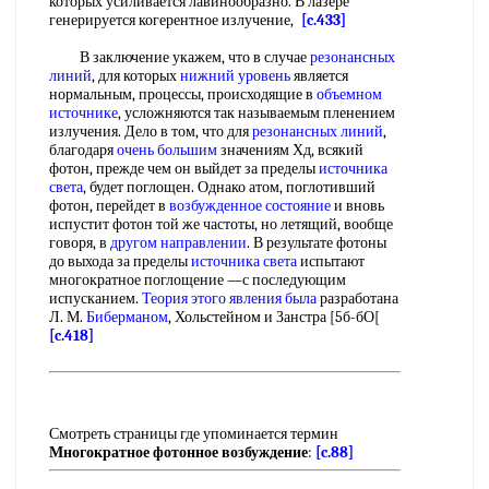
которых усиливается лавинообразно. В лазере
генерируется когерентное излучение,
[c.433]
В заключение укажем, что в случае
резонансных
линий
, для которых
нижний уровень
является
нормальным, процессы, происходящие в
объемном
источнике
, усложняются так называемым пленением
излучения. Дело в том, что для
резонансных линий
,
благодаря
очень большим
значениям Хд, всякий
фотон, прежде чем он выйдет за пределы
источника
света
, будет поглощен. Однако атом, поглотивший
фотон, перейдет в
возбужденное состояние
и вновь
испустит фотон той же частоты, но летящий, вообще
говоря, в
другом направлении
. В результате фотоны
до выхода за пределы
источника света
испытают
многократное поглощение —с последующим
испусканием.
Теория этого явления
была
разработана
Л. М.
Биберманом
, Хольстейном и Занстра [5б-бО[
[c.418]
Смотреть страницы где упоминается термин
Многократное фотонное возбуждение
:
[c.88]