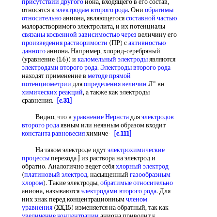
присутствии другого
иона, входящего в его состав,
относятся к
электродам второго рода
. Они
обратимы
относительно
аниона, являющегося
составной частью
малорастворимого электролита, и их потенциалы
связаны косвенной
зависимостью через
величину его
произведения растворимости
(ПР) с
активностью
данного
аниона. Например, хлорид-серебряный
(уравнение (1.6)) и
каломельный электроды
являются
электродами второго рода
.
Электроды второго рода
находят применение в
методе прямой
потенциометрии
для
определения величин
Л" вн
химических реакций
, а также как электроды
сравнения.
[c.31]
Видно, что в
уравнение Нернста
для
электродов
второго рода
явным или неявным образом входит
константа равновесия
химиче-
[c.111]
На таком электроде идут
электрохимические
процессы
перехода J из раствора на электрод и
обратно. Аналогично ведет себя
хлорный электрод
(
платиновый электрод
, насыщенный
газообразным
хлором
). Такие электроды,
обратимые относительно
аниона, называются
электродами второго рода
. Для
них знак перед концентрационным
членом
уравнения
(XX,15) изменяется на обратный, так как
увеличение концентрации
аниона приводит к