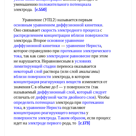
уменьшению
положительного потенциала
электрода.
[c.550]
Уравнение (УП1.2) называется первым
основным уравнением диффузионной кинетики
.
Оно связывает
скорость электродного процесса
с
распределением концентрации
вблизи поверхности
электрода. Второе
основное уравнение
диффузионной кинетики
—
уравнение Нернста
,
которое справедливо при
протекании электрического
тока
, так как само
электродное равновесие
при этом
не нарушается. Неравновесным в
условиях
лимитирующей стадии
переноса оказывается
некоторый слой
раствора (или слой амальгамы)
вблизи поверхности
электрода, в котором
концентрация реагирующих веществ
изменяется от
значения С в объеме до f — у поверхности (так
называемый
диффузионный слой
,
который следует
отличать от
диффузной части двойного слоя
). Чтобы
определить потенциал
электрода при
протекании
тока
, в
уравнение Нернста
подставляют
концентрацию реагирующего вещества
у
поверхности электрода
.
Таким образом
, если процесс
идет на
электроде первого
рода, то
[c.173]