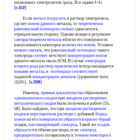
нескольких электролитов (разд. 31 и задача 4-4).
[c.152]
Если
металл погрузить
в раствор электролита,
где нет
ионов данного
металла, то
теоретически
равновесный
потенциал сильно
сдвигается в
отрицательную сторону. Однако вскоре в результате
саморастворения металла
вблизи его поверхности
накапливается некоторое
количество ионов
. Условно
можно считать
, что
равновесный потенциал
такого
электрода
соответ
-ветствует
концентрации ионов
данного металла около 10 М, В случае
электродов
второго рода
раствор практически
всегда насыщается
ионами металла
, и -
потенциал соответствует
заданной
концентрации анионов
[уравнение типа
(3,50)],
[c.328]
Наконец,
прямые доказательства
образования
одновалентного индия
при
анодном растворении
металлического индия
были получены в работе [55,
58]. Было найдено, что при
анодном растворении
индия
в
перхлоратном растворе
с добавкой
йодид-
ионов
на его
поверхности образуется
красно-бурый
осадок,
пассивирующий электрод
. Такой же
осадок
образуется
в объеме раствора, если
электрод
предварительно
поляризовать в
течение некоторого