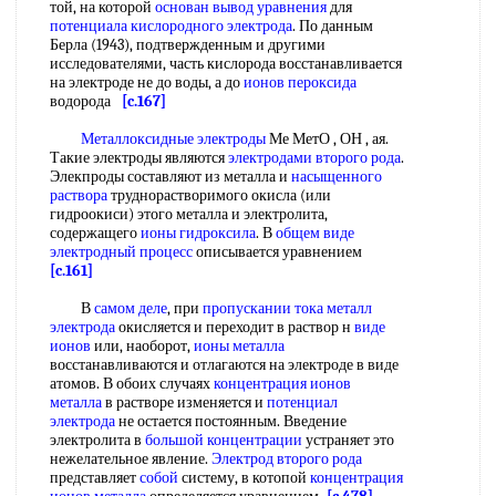
той, на которой
основан вывод уравнения
для
потенциала кислородного электрода
. По данным
Берла (1943), подтвержденным и другими
исследователями, часть кислорода восстанавливается
на электроде не до воды, а до
ионов пероксида
водорода
[c.167]
Металлоксидные электроды
Ме МетО , ОН , ая.
Такие электроды являются
электродами второго рода
.
Элекпроды составляют из металла и
насыщенного
раствора
труднорастворимого окисла (или
гидроокиси) этого металла и электролита,
содержащего
ионы гидроксила
. В
общем виде
электродный процесс
описывается уравнением
[c.161]
В
самом деле
, при
пропускании тока
металл
электрода
окисляется и переходит в раствор н
виде
ионов
или, наоборот,
ионы металла
восстанавливаются и отлагаются на электроде в виде
атомов. В обоих случаях
концентрация ионов
металла
в растворе изменяется и
потенциал
электрода
не остается постоянным. Введение
электролита в
большой концентрации
устраняет это
нежелательное явление.
Электрод второго рода
представляет
собой
систему, в котопой
концентрация