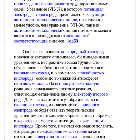
произведение растворимости
труднорастворимых
солей. Уравнение (VH-37), в котором
потенциал
электрода второго рода
представлен как
функция
активности
металлических ионов
, практически
менее удобно, чем уравнение (УП-34), так как
активности металлических
ионов ничтожно малы и
являются производными от
активностей
соответствующих
анионов.
[c.153]
Однако реализовать
кислородный электрод
,
поведение которого описывалось бы выведенными
уравнениями, иа практике весьма трудно. Это
обусловлено особенностями, отличающими все
газовые электроды
, и, кроме того,
способностью
кислорода
(особенно во влажной атмосфере)
окислять металлы
. На
основную электродную
реакцию накладывается поэтому реакция,
отвечающая метал-локсидному
электроду второго
рода
. Даже на платине могут образовываться
оксидные пленки
, и поведение
кислородного
электрода
не будет отвечать теоретическим
ургвнениям эти отклонения проявляются, папример,
в
характере изменения
потенциала с
давлением
кислорода
. Кроме того, имеются основання полагать,
что реакция иа
кислородном электроде
да ке в
отсутствие
поверхностных оксидов
отличается от