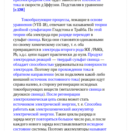
тока
и скорости д 1ффузии. Подставляя в уравнение
[c.128]
Токообразующие процессы
, лежащие в
основе
уравнения
(УПI-18), отвечают так называемой
теории
двойной сульфатации
Гладстона и Трайба. По
этой
теории
оба электрода при
разряде переходят
в
сульфат
свинца
. Когда они становятся одинаковыми
по своему химическому составу, т. е. оба
превращаются в
электроды второго рода
SOI /PbSOi,
Pb, э.д.с. цепи падает практически до нуля.
Продукт
электродных реакций
—
твердый сульфат
свинца
—
обладает способностью
удерживаться на
поверхности
электродов
. Поэтому при
прохождении тока
в
обратном направлении
(если подключен какой-либо
внешний
источник постоянного тока
) реакции идут
справа налево, в сторону регенерации исходных
токообразующих веществ (металлического
свинца
и
двуокиси
свинца
).
После регенерации
электрохимическая цепь
снова может стать
источником электрической энергии
, т. е.
Способна
работать
как
электрохимический аккумулятор
электрической энергии
. Такие циклы разряда и
заряда могут
повторяться большое
число раз, и после
каждого нового заряда восстанавливается
исходное
состояние
системы. Поэтому аккумуляторы
называют