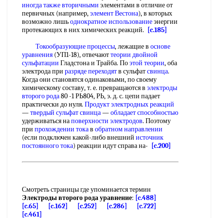
иногда
также вторичными
элементами в отличие от
первичных (например,
элемент Вестона
), в которых
возможно лишь
однократное использование
энергии
протекающих в них химических реакций.
[c.185]
Токообразующие процессы
, лежащие в
основе
уравнения
(УП1-18), отвечают
теории двойной
сульфатации
Гладстона и Трайба. По
этой теории
, оба
электрода при
разряде переходят
в сульфат
свинца
.
Когда они становятся одинаковыми, по своему
химическому составу, т. е. превращаются в
электроды
второго рода
80 -1 РЬ804, РЬ, э. д. с. цепи падает
практически до нуля.
Продукт электродных реакций
—
твердый сульфат
свинца
—
обладает способностью
удерживаться на
поверхности электродов
. Поэтому
при
прохождении тока
в
обратном направлении
(если подключен какой-либо внешний
источник
постоянного тока
) реакции идут справа на-
[c.200]
Смотреть страницы где упоминается термин
Электроды второго рода уравнение
:
[c.488]
[c.65]
[c.162]
[c.252]
[c.286]
[c.722]
[c.461]