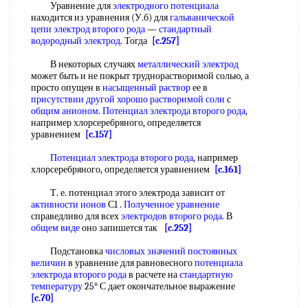
Уравнение для
электродного потенциала
находится из уравнения (У.б) для
гальванической
цепи электрод
второго рода
—
стандартный
водородный электрод
. Тогда
[c.257]
В некоторых случаях
металлический электрод
может быть и не покрыт труднорастворимой солью, а
просто опущен в
насыщенный раствор
ее в
присутствии другой
хорошо растворимой соли
с
общим анионом
.
Потенциал электрода второго рода
,
например хлорсеребряного, определяется
уравнением
[c.157]
Потенциал электрода второго рода
, например
хлорсеребряного, определяется уравнением
[c.161]
Т. е. потенциал этого электрода зависит от
активности ионов
С1 .
Полученное уравнение
справедливо для всех
электродов второго рода
. В
общем виде
оно запишется так
[c.252]
Подстановка
числовых значений
постоянных
величин
в уравнение для равновесного
потенциала
электрода второго рода
в расчете на
стандартную
температуру
25° С дает окончательное выражение
[c.70]