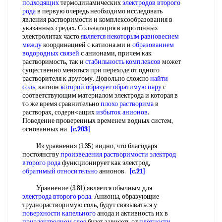
подходящих
термодинамических
электродов второго
рода
в первую очередь необходимо исследовать
явления растворимости и комплексообразования в
указанных средах. Сольватация в апротонных
электролитах часто
является некоторым
равновесием
между
координацией с катиона.ми и
образованием
водородных связей
с анионами, причем как
растворимость, так и
стабильность комплексов
может
существенно меняться при переходе от одного
растворителя к другому. Довольно сложно
найти
соль
, катион
которой образует
обратимую пару
с
соответствующим материалом электрода и которая в
то же время сравнительно
плохо растворима
в
растворах, содерн<ащих
избыток анионов
.
Поведение проверенных временем водных систем,
основанных на
[c.203]
Из уравнения (1.35) видно, что благодаря
постоянсгву
произведения растворимости электрод
второго рода
функционирует как электрод,
обратимый относительно
анионов.
[c.21]
Уравнение (3.81) является обычным для
электрода второго рода
. Анионы, образующие
труднорастворимую соль, будут связываться у
поверхности капельного
анода и активность их в
приэлектродном слое
будет зависеть от
плотности