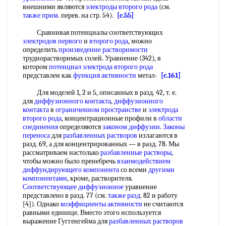
внешними являются
электроды второго рода
(см.
также прим
. перев. на стр. 54).
[c.55]
Сравнивая потенциалы соответствующих
электродов первого
и
второго рода
, можно
определить
произведение растворимости
труднорастворимых солей. Уравнение (342), в
котором
потенциал электрода второго рода
представлен как
функция активности
метал-
[c.161]
Для моделей 1, 2 и 5, описанных в разд. 42, т. е.
для
диффузионного контакта
,
диффузионного
контакта
в
ограниченном пространстве
и
электрода
второго рода
, концентрационные профили в
области
соединения
определяются
законом диффузии
.
Законы
переноса
для
разбавленных растворов
излагаются в
разд. 69, а для концентрированных — в разд. 78. Мы
рассматриваем настолько
разбавленные растворы
,
чтобы можно было пренебречь
взаимодействием
диффундирующего компонента
со всеми
другими
компонентами
, кроме, растворителя.
Соответствующее диффузионное
уравнение
представлено в разд. 77 (см.
также разд
. 82 и работу
[4]). Однако
коэффициенты активности
не считаются
равными единице. Вместо этого используется
выражение Гуггенгейма для
разбавленных растворов