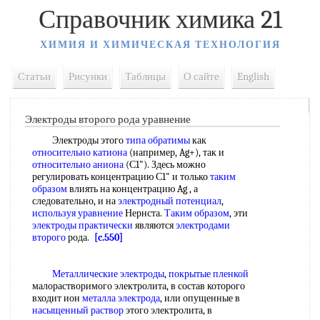
Справочник химика 21
ХИМИЯ И ХИМИЧЕСКАЯ ТЕХНОЛОГИЯ
Статьи
Рисунки
Таблицы
О сайте
English
Электроды второго рода уравнение
Электроды этого
типа обратимы
как
относительно катиона
(например, Ag+), так и
относительно аниона
(С1"). Здесь можно
регулировать концентрацию С1" и только
таким
образом
влиять на концентрацию Ag , а
следовательно, и на
электродный потенциал
,
используя уравнение
Нернста.
Таким образом
, эти
электроды практически
являются
электродами
второго
рода.
[c.550]
Металлические электроды
,
покрытые пленкой
малорастворимого электролита, в состав которого
входит ион
металла электрода
, или опущенные в
насыщенный раствор
этого электролита, в