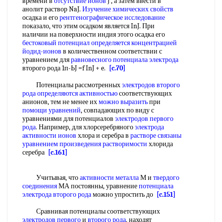
времени в
отсутствие ионов
J , а затем ввести в
анолит раствор NaJ.
Изучение химических свойств
осадка и его
рентгенографическое исследование
показало, что этим осадком является InJ. При
наличии на поверхности индия этого осадка его
бестоковый потенциал
определяется концентрацией
йодид-ионов
в количественном соответствии с
уравнением для
равновесного потенциала электрода
второго рода 1п-ЬJ =f InJ + e.
[c.70]
Потенциалы рассмотренных
электродов второго
рода
определяются активностью
соответствующих
анионов, тем не менее их
можно выразить
при
помощи уравнений
, совпадающих по виду с
уравнениями для потенциалов
электродов первого
рода
. Например, для хлорсеребряного
электрода
активности ионов
хлора и серебра в
растворе связаны
уравнением произведения растворимости
хлорида
серебра
[c.161]
Учитывая, что
активности металла
М и
твердого
соединения
МА постоянны, уравнение
потенциала
электрода второго рода
можно упростить до
[c.151]
Сравнивая потенциалы соответствующих
электродов первого
и
второго рода
, находят