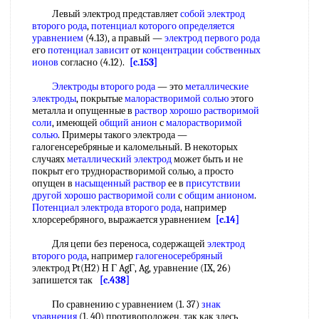
Левый электрод представляет
собой
электрод
второго рода
,
потенциал которого
определяется
уравнением
(4.13), а правый —
электрод первого рода
его
потенциал зависит
от
концентрации собственных
ионов
согласно (4.12).
[c.153]
Электроды второго рода
— это
металлические
электроды
, покрытые
малорастворимой солью
этого
металла и опущенные в
раствор хорошо растворимой
соли
, имеющей
общий анион
с
малорастворимой
солью
. Примеры такого электрода —
галогенсеребряные и каломельный. В некоторых
случаях
металлический электрод
может быть и не
покрыт его труднорастворимой солью, а просто
опущен в
насыщенный раствор
ее в
присутствии
другой
хорошо растворимой соли
с
общим анионом
.
Потенциал электрода второго рода
, например
хлорсеребряного, выражается уравнением
[c.14]
Для цепи без переноса, содержащей
электрод
второго рода
, например
галогеносеребряный
электрод Pt(H2) H Г AgГ, Ag, уравнение (IX, 26)
запишется так
[c.438]
По сравнению с уравнением (1. 37)
знак
уравнения
(1. 40) противоположен, так как здесь