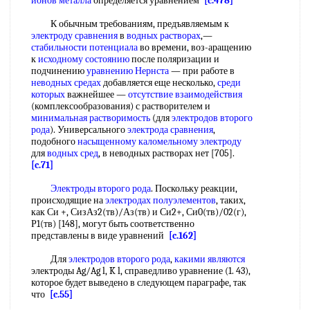
ионов металла
определяется уравнением
[c.478]
К обычным требованиям, предъявляемым к
электроду сравнения
в
водных растворах
,—
стабильности потенциала
во времени, воз-аращению
к
исходному состоянию
после поляризации и
подчинению
уравнению Нернста
— при работе в
неводных средах
добавляется еще несколько,
среди
которых
важнейшее —
отсутствие взаимодействия
(комплексообразования) с растворителем и
минимальная растворимость
(для
электродов второго
рода
). Универсального
электрода сравнения
,
подобного
насыщенному каломельному электроду
для
водных сред
, в неводных растворах нет [705].
[c.71]
Электроды второго рода
. Поскольку реакции,
происходящие на
электродах полуэлементов
, таких,
как Си +, СизАз2(тв)/Аз(тв) и Си2+, Си0(тв)/02(г),
Р1(тв) [148], могут быть соответственно
представлены в виде уравнений
[c.162]
Для
электродов второго рода
,
какими являются
электроды Ag/Ag l, K l, справедливо уравнение (1. 43),
которое будет выведено в следующем параграфе, так
что
[c.55]