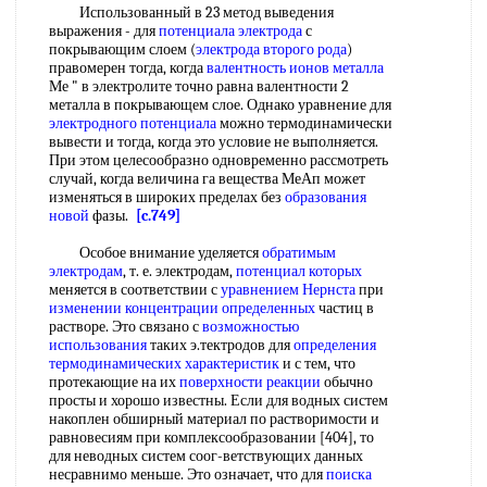
Использованный в 23 метод выведения
выражения - для
потенциала электрода
с
покрывающим слоем (
электрода второго рода
)
правомерен тогда, когда
валентность ионов металла
Ме " в электролите точно равна валентности 2
металла в покрывающем слое. Однако уравнение для
электродного потенциала
можно термодинамически
вывести и тогда, когда это условие не выполняется.
При этом целесообразно одновременно рассмотреть
случай, когда величина га вещества МеАп может
изменяться в широких пределах без
образования
новой
фазы.
[c.749]
Особое внимание уделяется
обратимым
электродам
, т. е. электродам,
потенциал которых
меняется в соответствии с
уравнением Нернста
при
изменении концентрации определенных
частиц в
растворе. Это связано с
возможностью
использования
таких э.тектродов для
определения
термодинамических характеристик
и с тем, что
протекающие на их
поверхности реакции
обычно
просты и хорошо известны. Если для водных систем
накоплен обширный материал по растворимости и
равновесиям при комплексообразовании [404], то
для неводных систем соог-ветствующих данных
несравнимо меньше. Это означает, что для
поиска