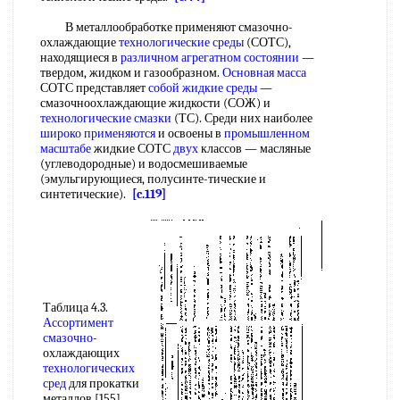
В металлообработке применяют смазочно-
охлаждающие
технологические среды
(СОТС),
находящиеся в
различном агрегатном состоянии
—
твердом, жидком и газообразном.
Основная масса
СОТС представляет
собой
жидкие среды
—
смазочноохлаждающие жидкости (СОЖ) и
технологические смазки
(ТС). Среди них наиболее
широко применяются
и освоены в
промышленном
масштабе
жидкие СОТС
двух
классов — масляные
(углеводородные) и водосмешиваемые
(эмульгирующиеся, полусинте-тические и
синтетические).
[c.119]
Таблица 4.3.
Ассортимент
смазочно
-
охлаждающих
технологических
сред
для прокатки
металлов [155]