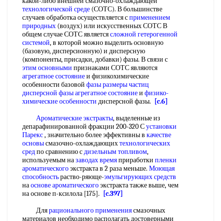
какой-либо внешней смазочно-охлаждающей
технологической среде
(СОТС). В большинстве
случаев обработка осуществляется с
применением
природных
(воздух) или искусственных СОТС В
общем случае СОТС является
сложной гетерогенной
системой
, в которой можно выделить основную
(базовую, дисперсионную) и дисперсную
(компоненты, присадки, добавки) фазы. В связи с
этим основными
признаками СОТС являются
агрегатное состояние
и физикохимические
особенности базовой
фазы размеры частиц
дисперсной фазы
агрегатное состояние
и
физико-
химические особенности
дисперсной фазы.
[c.6]
Ароматические экстракты
, выделенные из
депарафинированной фракции 200-320 С
установки
Парекс
, значительно более эффективны в
качестве
основы
смазочно-охлаждающих
технологических
сред
по сравнению с
дизельным топливом
,
используемым на
заводах время
приработки
пленки
ароматического
экстракта в 2 раза меньше.
Моющая
способность
раство-ряюще-
эмульгирующих средств
на
основе ароматического
экстракта также выше, чем
на основе п-ксилола [175].
[c.397]
Для
рационального применения
смазочных
материалов необходимо располагать достоверными