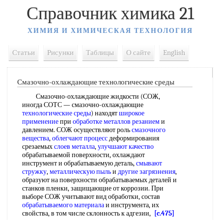
Справочник химика 21
ХИМИЯ И ХИМИЧЕСКАЯ ТЕХНОЛОГИЯ
Статьи
Рисунки
Таблицы
О сайте
English
Смазочно-охлаждающие технологические среды
Смазочно-охлаждающие жидкости (СОЖ,
иногда СОТС — смазочно-охлаждающие
технологические среды
) находят
широкое
применение
при
обработке металлов резанием
и
давлением. СОЖ осуществляют роль
смазочного
вещества
,
облегчают процесс
деформирования
срезаемых
слоев металла
,
улучшают качество
обрабатываемой поверхности, охлаждают
инструмент и обрабатываемую деталь,
смывают
стружку
,
металлическую пыль
и
другие загрязнения
,
образуют на поверхности обрабатываемых деталей и
станков пленки, защищающие от коррозии. При
выборе СОЖ учитывают вид обработки, состав
обрабатываемого материала
и инструмента, их
свойства, в том числе склонность к адгезии,
[c.475]