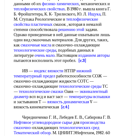
данными об их
физико-химических
, механических и
теплофизических свойствах
. В 1980 г. вышла книга Г.
Б. Фройштетера, К. К- Трилиского, Ю. Л.
Ищука
, П.
М. Ступака Реологические и
теплофизические
свойства пластичных
смазок , которая в немалой
степени способствовала
решению этой
задачи.
Однако приведенные в ней данные охватывали лишь
один вид смазочных материалов. Для других, таких,
как
смазочные масла
и смазочно-охлаждающие
технологические среды
, подобных данных в
литературе
очень мало
. Настоящим
изданием авторы
пытаются восполнить этот пробел.
[c.3]
ИВ —
индекс вязкости
НТПР
нижний
температурный предел
работоспособности СОЖ —
смазочно-охлаждающие жидкости СОТС —
смазочно-охлаждающие
технологические среды
ТС
—
технологические смазки
Оавв —
эквивалентный
диаметр
всп всд и васт эаст —
температуры вспышки
и застывания Т —
вязкость динамическая
V —
вязкость кинематическая
[c.4]
Чередниченко Г. И., Лебедев Е. В., Сабирова Г. В.
Нефтяное углеводородное сырье
для
производства
смазочно
-охлаждающих
технологических сред
Тематический обзор
. М. ЦНИИТЭНефтехим, 1982. 60