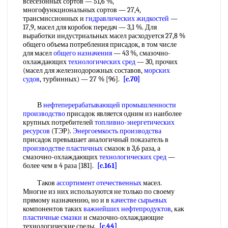
всесезонных сортов — 51,6 %,
многофункциональных сортов — 27,4,
трансмиссионных и
гидравлических жидкостей
—
17,9, масел для коробок передач — 3,1 %. Для
выработки индустриальных масел расходуется 27,8 %
общего объема потребления присадок, в том числе
для масел
общего назначения
— 43 %, смазочно-
охлаждающих
технологических сред
— 30, прочих
(масел для железнодорожных составов,
морских
судов
, турбинных) — 27 % [96].
[c.70]
В
нефтеперерабатывающей промышленности
производство
присадок является одним из наиболее
крупных потребителей
топливно-энергетических
ресурсов
(ТЭР).
Энергоемкость производства
присадок превышает аналогичный показатель в
производстве пластичных
смазок в 3,6 раза, а
смазочно-охлаждающих
технологических сред
—
более чем в 4 раза [181].
[c.161]
Таков
ассортимент отечественных
масел.
Многие из них используются не только по своему
прямому назначению, но и в
качестве сырьевых
компонентов таких
важнейших нефтепродуктов
, как
пластичные смазки
и смазочно-охлаждающие
технологические среды.
[c.44]