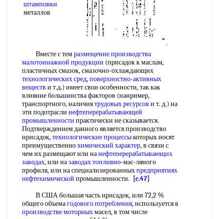
штамповки
металлов
Вместе с тем
размещение производства
малотоннажной продукции
(присадок к маслам,
пластичных смазок, смазочно-охлаждающих
технологических сред
,
поверхностно-активных
веществ
и т.д.) имеет свои особенности, так как
влияние большинства факторов (нанример,
транспортного, наличия
трудовых ресурсов
и т. д.) на
эти подотрасли
нефтеперерабатывающей
промышленности
практически не сказывается.
Подтверждением данного является производство
нрисадок,
технологические процессы
которых носят
преимущественно
химический характер
, в связи с
чем их размещают или на
нефтеперерабатывающих
заводах
, или на
заводах топливно
-мас-ляного
профиля, или на специализированных
предприятиях
нефтехимической
промышленности.
[c.47]
В США большая часть нрисадок, или 72,2 %
общего объема
годового потребления
, используется в
производстве моторных
масел, в том числе