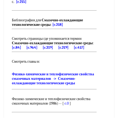
с.
[c.215]
Библиография для
Смазочно-охлаждающие
технологические среды
:
[c.218]
Смотреть страницы где упоминается термин
Смазочно-охлаждающие технологические среды
:
[c.84]
[c.964]
[c.219]
[c.219]
[c.417]
Смотреть главы в:
Физико-химические и теплофизические свойства
смазочных материалов -> Смазочно-
охлаждающие технологические среды
Физико-химические и теплофизические свойства
смазочных материалов (1986) -- [
c.0
]