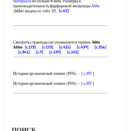
материала
не больше 8 меш. Размеры и
производительность фарфоровой мельницы
Аббе
(Abbe) видны из табл. 22.
[c.42]
Смотреть страницы где упоминается термин
Аббе
Abbe
:
[c.173]
[c.173]
[c.415]
[c.439]
[c.256]
[c.341]
[c.9]
[c.439]
[c.143]
История органической химии (1976) -- [
c.197
]
История органической химии (1976) -- [
c.197
]
ПОИСК