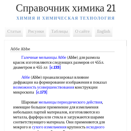
Справочник химика 21
ХИМИЯ И ХИМИЧЕСКАЯ ТЕХНОЛОГИЯ
Статьи
Рисунки
Таблицы
О сайте
English
Аббе Abbe
Галечные мельницы
Аббе
(Abbe) для размола
красок изготовляются следующих размеров от 455л.
диаметром и 455 лл
[c.133]
Аббе
(Abbe) проанализировал влияние
дифракции на формирование изображения и показал
возможность усовершенствования
конструкции
микроскопа
[c.173]
Шаровые
мельницы периодического действия
,
имеющие большое применение для измельчения
небольших партий материалов, изготовляются из
металла, фарфора или стекла и загружаются шарами
соответствующего материала. Они применяются для
мокрого и
сухого измельчения
крупность
исходного