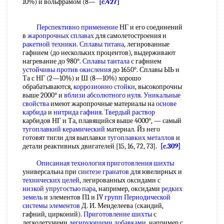
10%) и вольфрамом (8—
[c.427]
Перспективно применение
НГ и его соединений
в
жаропрочных сплавах
для самолетостроения и
ракетной техники
.
Сплавы титана
, легированные
гафнием (до нескольких процентов), выдерживают
нагревание до 980°.
Сплавы тантала
с гафнием
устойчивы против окисления
до 1650°. Сплавы ЫЬ и
Та с НГ (2—10%) и Ш (8—10%) хорошо
обрабатываются,
коррозионно стойки
, высокопрочны
выше 2000° и
вблизи абсолютного нуля
.
Уникальные
свойства
имеют жаропрочные материалы на
основе
карбида
и
нитрида гафния
.
Твердый раствор
карбидов НГ и Та, плавящийся выше 4000°, — самый
тугоплавкий керамический
материал. Йз него
готовят тигли для выплавки
тугоплавких металлов
и
детали реактивных двигателей [15, 16, 72, 73].
[c.309]
Описанная технология
приготовления шихты
универсальна при
синтезе гранатов
для ювелирных и
технических целей
, легированных оксидами с
низкой упругостью пара
, например, оксидами
редких
земель
и элементов П1 и IV
групп Периодической
системы элементов
Д. И. Менделеева (скандий,
гафний, цирконий).
Приготовление шихты
с
легколетучими
легирующими добавками
, например с