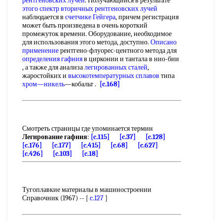
рентгеновских лучей
. Получающийся в результате
этого спектр
вторичных рентгеновских лучей
наблюдается в
счетчике Гейгера
, причем регистрация
может быть произведена в очень короткий
промежуток времени. Оборудование, необходимое
для использования этого метода, доступно.
Описано
применение
рентгено-флуорес-центного метода для
определения гафния
в цирконии и тантала в нио-бии
, а также для анализа
легированных сталей
,
жаростойких и
высокотемпературных сплавов
типа
хром—никель
—кобальт .
[c.168]
Смотреть страницы где упоминается термин
Легирование гафния
:
[c.115]
[c.37]
[c.128]
[c.176]
[c.177]
[c.415]
[c.68]
[c.627]
[c.426]
[c.103]
[c.18]
Тугоплавкие материалы в машиностроении
Справочник (1967) -- [
c.127
]