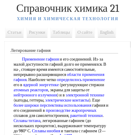
Справочник химика 21
ХИМИЯ И ХИМИЧЕСКАЯ ТЕХНОЛОГИЯ
Статьи
Рисунки
Таблицы
О сайте
English
Легирование гафния
Применение гафния
и его соединений. Из-за
малой доступности гафний долго не применялся. В
на-, стоящее время имеются самостоятельные,
непрерывно расширяющиеся
области применения
гафния
. Наиболее четко
определилось применение
его в
ядерной энергетике
(регулирующие стержни
атомных реакторов
, экраны для защиты от
нейтронного излучения
) и в
электронной технике
(катоды, геттеры,
электрические контакты
). Еще
более широки
перспективы использования
гафния и
его соединений в
производстве жаропрочных
сплавов для самолетостроения,
ракетной техники
.
Сплавы титана
, легированные гафнием (до
нескольких процентов), выдерживают температуру
до 980° С.
Сплавы ниобия
и тантала с гафнием (2—