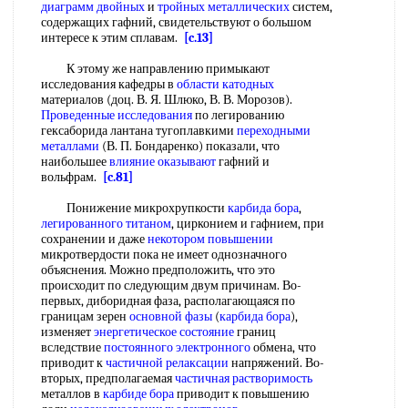
диаграмм двойных
и
тройных металлических
систем,
содержащих гафний, свидетельствуют о большом
интересе к этим сплавам.
[c.13]
К этому же направлению примыкают
исследования кафедры в
области катодных
материалов (доц. В. Я. Шлюко, В. В. Морозов).
Проведенные исследования
по легированию
гексаборида лантана тугоплавкими
переходными
металлами
(В. П. Бондаренко) показали, что
наибольшее
влияние оказывают
гафний и
вольфрам.
[c.81]
Понижение микрохрупкости
карбида бора
,
легированного титаном
, цирконием и гафнием, при
сохранении и даже
некотором повышении
микротвердости пока не имеет однозначного
объяснения. Можно предположить, что это
происходит по следующим двум причинам. Во-
первых, диборидная фаза, располагающаяся по
границам зерен
основной фазы
(
карбида бора
),
изменяет
энергетическое состояние
границ
вследствие
постоянного электронного
обмена, что
приводит к
частичной релаксации
напряжений. Во-
вторых, предполагаемая
частичная растворимость
металлов в
карбиде бора
приводит к повышению