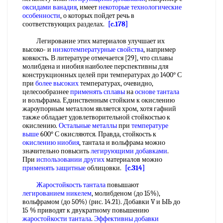
оксидами ванадия
, имеет
некоторые технологические
особенности
, о которых пойдет речь в
соответствующих разделах.
[c.178]
Легирование этих материалов улучшает их
высоко- и
низкотемпературные свойства
, например
ковкость. В литературе отмечается [29], что сплавы
молибдена и ниобия наиболее перспективны для
конструкционных целей при температурах до 1400° С
при
более высоких
температурах, очевидно,
целесообразнее
применять сплавы
на
основе тантала
и вольфрама. Единственным стойким к окислению
жароупорным металлом является хром, хотя гафний
также обладает удовлетворительной стойкостью к
окислению.
Остальные металлы
при
температуре
выше
600° С окисляются. Правда, стойкость к
окислению ниобия
, тантала и вольфрама можно
значительно повысить
легирующими добавками
.
При
использовании других
материалов можно
применять защитные
облицовки.
[c.314]
Жаростойкость тантала
повышают
легированием никелем
, молибденом (до 15%),
вольфрамом (до 50%) (рис. 14.21). Добавки V и ЫЬ до
15 % приводят к двукратному повышению
жаростойкости тантала
.
Эффективны добавки