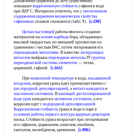
Добавление циркония до 30% существенно
повышает
коррозионную стойкость
гафния в воде
при 350° С. Интересно отметить, что с
увеличением
содержания
циркония механические свойства
гафниевых
сплавов снижаются (табл. 9).
[c.128]
Целью настоящей
работы явилось создание
материалов иа
основе карбида
бора, обладающих
высокой твердостью, но меньшей хрупкостью по
сравнению с чистым В4С, путем легирования его
переходными металлами
. В качестве
легирующих
металлов
выбраны
переходные металлы
IV
группы
периодической системы элементов
— титан,
цирконий, гафний.
[c.165]
При
комнатной температуре
в воде,
насыщенной
воздухом
, коррозия урана идет преимущественно с
кислородной деполяризацией
, а
металл находится
в
пассивном состоянии
. В
кипящей
дистиллированной
воде уран
находится в
активном состоянии
, а его
коррозия идет с
водородной деполяризацией
.
Коррозионная стойкость
урана в воде и паре в
условиях работы
первого контура
ядерных реакторов
низка. Стойкость урана возрастает при легировании
его гафнием, цирконием, никелем, ниобием,
танталом, молибденом, кремнием.
[c.306]