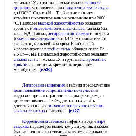
металлов 1У-а группы. Положительное
влияние
циркония
усиливается при
повышении температуры
до 1100 °С, Сплавы И —Та, богатые гафнием,
устойчивы кратковременно к окислению при 2000
°С. Наиболее
высокой жаростойкостью
обладают
тройные и
многокомпонентные сплавы
тантала (см.
табл. 14,9). Тантал,
легированный хромом
и никелем
(
суммарное.содержание
Сг, N1 15 %), окисляется со
скоростью, меньшей, чем хром. Наибольшей
жаростойкостью в
этой системе
обладает сплав Та—
7,5 Сг—5Ы1. Наивысшей жаростойкостью обладают
сплавы тантал
- металл 1У-а группы,
легированные
хромом
, алюминием, кремнием, бериллием,
молибденом.
[c.430]
Легирование циркония
и гафния преследует две
цели повышение
сопротивления ползучести
и
коррозии причем ограничивающим фактором для
циркония является необходимость сохранить
достаточно низкое
значение поперечного сечения
захвата тепловых
нейтронов.
[c.127]
Коррозионная стойкость
гафния в воде и
паре
высоких
параметров выше, чем у циркония, и может
быть дополнительно увеличена путем легирования.