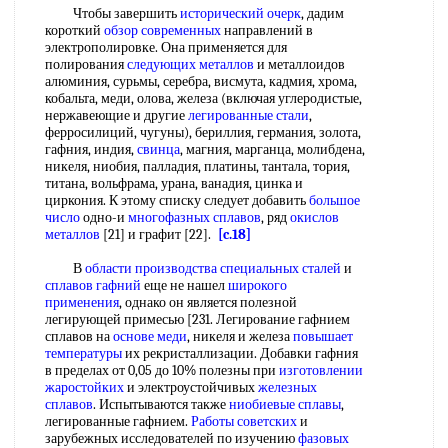
Чтобы завершить
исторический очерк
, дадим
короткий
обзор современных
направлений в
электрополировке. Она применяется для
полирования
следующих металлов
и металлоидов
алюминия, сурьмы, серебра, висмута, кадмия, хрома,
кобальта, меди, олова, железа (включая углеродистые,
нержавеющие и другие
легированные стали
,
ферросилиций, чугуны), бериллия, германия, золота,
гафния, индия,
свинца
, магния, марганца, молибдена,
никеля, ниобия, палладия, платины, тантала, тория,
титана, вольфрама, урана, ванадия, цинка и
циркония. К этому списку следует добавить
большое
число
одно-и
многофазных сплавов
, ряд
окислов
металлов
[21] и графит [22].
[c.18]
В
области производства
специальных сталей
и
сплавов гафний
еще не нашел
широкого
применения
, однако он является полезной
легирующей примесью [231. Легирование гафнием
сплавов на
основе меди
, никеля и железа
повышает
температуры
их рекристаллизации. Добавки гафния
в пределах от 0,05 до 10% полезны при
изготовлении
жаростойких
и электроустойчивых
железных
сплавов
. Испытываются также
ниобиевые сплавы
,
легированные гафнием.
Работы советских
и
зарубежных исследователей по изучению
фазовых