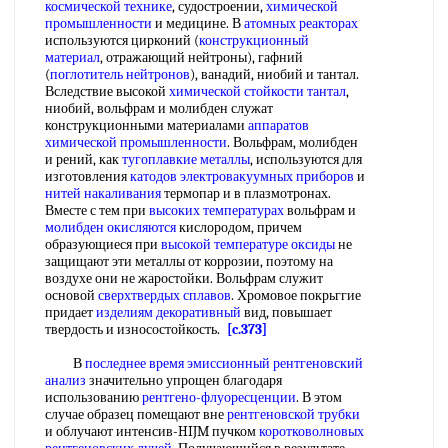
космической технике
, судостроении,
химической
промышленности
и медицине. В
атомных реакторах
используются цирконий (
конструкционный
материал
, отражающий нейтроны), гафний
(
поглотитель нейтронов
), ванадий, ниобий и тантал.
Вследствие высокой
химической стойкости тантал
,
ниобий, вольфрам и молибден служат
конструкционными материалами
аппаратов
химической промышленности
. Вольфрам, молибден
и рений, как
тугоплавкие металлы
, используются для
изготовления
катодов электровакуумных приборов
и
нитей накаливания
термопар и в плазмотронах.
Вместе с тем при
высоких температурах
вольфрам и
молибден окисляются
кислородом, причем
образующиеся при
высокой температуре оксиды
не
защищают эти металлы от коррозии, поэтому на
воздухе они не жаростойки. Вольфрам служит
основой
сверхтвердых сплавов
. Хромовое покрьггие
придает
изделиям декоративный
вид, повышает
твердость и износостойкость.
[c.373]
В
последнее время
эмиссионный рентгеновский
анализ
значительно упрощен благодаря
использованию
рентгено-флуоресценции
. В этом
случае образец помещают вне
рентгеновской трубки
и облучают интенсив-HIJM пучком
коротковолновых