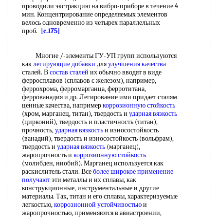
проводили экстракцию на вибро-приборе в течение 4
мин. Концентрирование определяемых элементов
велось одновременно из четырех параллельных
проб.
[c.175]
Многие /-элементы ГУ-УП групп используются
как
легирующие добавки
для
улучшения качества
сталей. В
состав сталей
их обычно вводят в виде
ферросплавов (сплавов с железом), например,
феррохрома, ферромарганца, ферротитана,
феррованадия и др. Легирование ими придает сталям
ценные качества, например
коррозионную стойкость
(хром, марганец, титан), твердость и
ударная вязкость
(цирконий), твердость и пластичность (титан),
прочность,
ударная вязкость
и износостойкость
(ванадий), твердость и износостойкость (вольфрам),
твердость и
ударная вязкость
(марганец),
жаропрочность и
коррозионную стойкость
(молибден, ниобий). Марганец используется как
раскислитель стали. Все
более широкое
применение
получают
эти металлы и их сплавы, как
конструкционные, инструментальные и другие
материалы. Так, титан и его сплавы, характеризуемые
легкостью,
коррозионной устойчивостью
и
жаропрочностью, применяются в авиастроении,