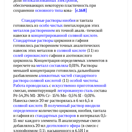
доли
нелокализованных электронов
,
обеспечивающих некоторую пластичность при
сохранении
основного типа
кова-
[c.168]
Стандартные растворы ниобия
и тантала
готовились из
особо чистых
пентахлоридов этих
металлов растворением
их точной авалв.-тической
навески в
концентрированной соляной кислоте
.
Стандартные растворы
циркония и гафния
готовились растворением точных аналитических
навесок этих металлов в
соляной кислоте
(1 1) из
солей сернокислого
гафния и азотнокислого
цирконила. Концентрация определяемых элементов в
пересчете на
металл составляла
0,01%. Растворы
меньшей концентрации готовились дальнейшим
разбавлением
аликвотных частей
стандартного
раствора соляной кислотой
(1 1)
особой чистоты
.
Работа проводилась
с
искусственно приготовленной
смесью, иммитирующей
легированную сталь
состава
Рё-54,3% М1- 30% Сг- 15% Мп- 0,5% SI - 0,01%.
Навеска смеси 20 мг растворялась в 6 мл 6,5 н
соляной кислоте
. В
полученный раствор
вводили
определенное
количество циркония, ниобия, тантала
и гафния из
стандартных растворов
в интервалах 0,5-
15 мкг каждого элемента. В анализируемые смеси
добавлялось 20 мл
диэтилового эфира
(в смеси с
хлороформом (1 1), насыщенного в 6,5H l и