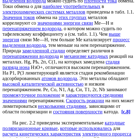
выделения водорода
можно судить по
плотности тока
обмена.
Токи обмена о для
наиболее употребительных
в
электрохимических системах металлов
приведены в табл. 1.1.
Значения токов
обмена на
этих группах
металлов
коррелируют со
значениями энергии связи
Ме—Н и
перенапряжением водорода
, о котором можно судить по
тафелевскому коэффициенту а (см. табл. 1.1). Чем
выше
энергия
связи Ме—Н, тем больше Ме катализирует
процесс
выделения водорода
, тем меньше на нем перенапряжение.
Природа
замедленной стадии
определяет различия в
перенапряжении водорода
и
механизме катодных
реакций на
металлах. Hg, РЬ, 2п, С(1, на которых замедлена
стадия
разряда иона
НзО+, отличаются высоким перенапряжением.
На Р1, Р(3 лимитирующей является стадия рекомбинации
адсорбированных
атомов водорода
. Эти металлы обладают
высокой каталитической активностью
и низким
перенапряжением. Ре, Со, N1, Ag, Си, Т1, 2г, Nb занимают
промежуточное положение
и
характеризуются средними
значениями
перенапряжения.
Скорость реакции
на них может
лимитироваться
несколькими стадиями
, зависящими от
области поляризации и
состояния поверхности
катода.
[c.8]
На рис. 2.2 приведены экспериментальные
катодные
поляризационные кривые
,
которые использовались
для
расчета кинетических характеристик
электродного процесса