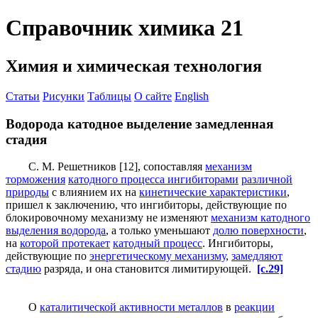
Справочник химика 21
Химия и химическая технология
Статьи
Рисунки
Таблицы
О сайте
English
Водорода катодное выделение замедленная
стадия
С. М. Решетников [12], сопоставляя
механизм
торможения
катодного процесса ингибиторами
различной
природы
с влиянием их на
кинетические характеристики
,
пришел к заключению, что ингибиторы, действующие по
блокировочному механизму не изменяют
механизм катодного
выделения водорода
, а только уменьшают
долю поверхности
,
на
которой протекает
катодный процесс
. Ингибиторы,
действующие по
энергетическому механизму
,
замедляют
стадию
разряда, и она становится лимитирующей.
[c.29]
О
каталитической активности металлов
в
реакции