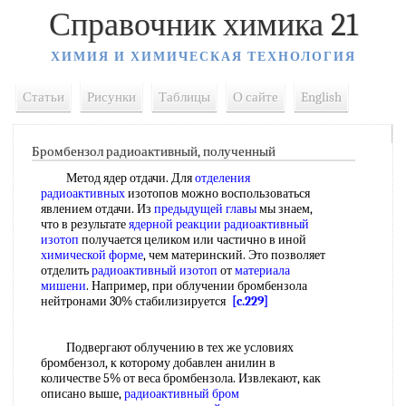
Справочник химика 21
ХИМИЯ И ХИМИЧЕСКАЯ ТЕХНОЛОГИЯ
Статьи
Рисунки
Таблицы
О сайте
English
Бромбензол радиоактивный, полученный
Метод ядер отдачи. Для
отделения
радиоактивных
изотопов можно воспользоваться
явлением отдачи. Из
предыдущей главы
мы знаем,
что в результате
ядерной реакции радиоактивный
изотоп
получается целиком или частично в иной
химической форме
, чем материнский. Это позволяет
отделить
радиоактивный изотоп
от
материала
мишени
. Например, при облучении бромбензола
нейтронами 30% стабилизируется
[c.229]
Подвергают облучению в тех же условиях
бромбензол, к которому добавлен анилин в
количестве 5% от веса бромбензола. Извлекают, как
описано выше,
радиоактивный бром