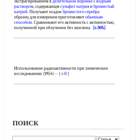
экстрагированием в
делительной воронке
с
водным
раствором
, содержаищм
сульфит натрия
и
бромистый
натрий
. Получают осадок
бромистого серебра
образец для измерения приготовляют
обычным
способом
. Сравнивают его активность с активностью,
полученной при облучении без анилина.
[c.305]
Использование радиоактивности при химических
исследованиях (1954) -- [
c.0
]
ПОИСК