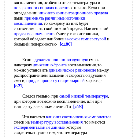
воспламенения, особенно от его температуры и
поверхности соприкосновения
с пылью. Если при
определении
нижнего концентрационного предела
пыли
применять различные
источники
воспламенения
, то каждому из них будет
соответствовать свой нижиий предел. Наименьший
предел воспламенения
будет у того источника,
который обладает наиболее
высокой температурой
и
большей поверхностью.
[c.180]
Если
вдувать
топливно-воздушную
смесь
навстречу
движению фронта
воспламенения, то
можно установить
динамическое равновесие
между
распространением пламени и скоростью вдувания
смеси,
придав
процессу стационарный
характер.
[c.21]
Следовательно, при
самой низкой температуре
,
при которой возможно воспламенение, или ири
температуре воспламенения То
[c.93]
Что касается
влияния соотношения компонентов
смеси на
температуру воспламенения
, то имеются
экспериментальные данные
, которые
свидетельствуют о том, что температура