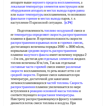
аппарате выше
верхнего предела воспламенения
, а
локальная температура
элементов конструкции
или
оборудования аппарата
в
местах выхода
паров равна
или
выше температуры
воспламенения, то возможно
факельное горение
в
местах выхода
паров, т. е.
наступление П кризисной ситуации.
[c.74]
Подготовленность
топливо-воздушной
смеси и
ее
температура определяют
скорость распространения
пламени в факеле. В противоположность скорости
распространения взрывных волн
в
горючих смесях
,
достигающих величины порядка 2000 -ь-3000 м1сек,
нормальная
средняя скорость распространения
пламени
мазутного факела
имеет величину порядка 2
—3 м сек, достигая для
отдельных элементов
жидких
топлив величины 10 м/сек, Так как отдельные
составные части горючей
смеси имеют
различные
скорости
воспламенения, то речь может итти о ее
средней скорости
. Горение смеси начинается при
температуре, достаточной для зажигания
легковоспламеняющихся
частей топлива
.
Скорость
распространения
пламени увеличивается по мере
вступления в
реакцию основной
массы топлива
и
соответствующего
возрастания температуры
.
Навстречу распространяющемуся фронту пламени
движется поток смеси топлива и воздуха. При