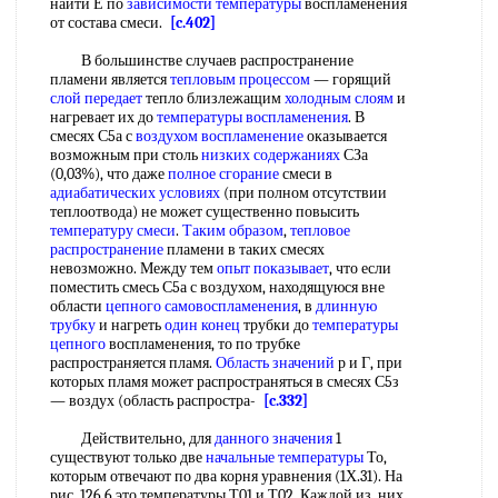
найти Е по
зависимости температуры
воспламенения
от состава смеси.
[c.402]
В большинстве случаев распространение
пламени является
тепловым процессом
— горящий
слой передает
тепло близлежащим
холодным слоям
и
нагревает их до
температуры воспламенения
. В
смесях С5а с
воздухом воспламенение
оказывается
возможным при столь
низких содержаниях
СЗа
(0,03%), что даже
полное сгорание
смеси в
адиабатических условиях
(при полном отсутствии
теплоотвода) не может существенно повысить
температуру смеси
.
Таким образом
,
тепловое
распространение
пламени в таких смесях
невозможно. Между тем
опыт показывает
, что если
поместить смесь С5а с воздухом, находящуюся вне
области
цепного самовоспламенения
, в
длинную
трубку
и нагреть
один конец
трубки до
температуры
цепного
воспламенения, то по трубке
распространяется пламя.
Область значений
р и Г, при
которых пламя может распространяться в смесях С5з
— воздух (область распростра-
[c.332]
Действительно, для
данного значения
1
существуют только две
начальные температуры
То,
которым отвечают по два корня уравнения (1Х.31). На
рис. 126,6 это температуры Т01 и Т02. Каждой из. них