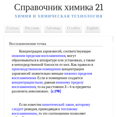
Справочник химика 21
ХИМИЯ И ХИМИЧЕСКАЯ ТЕХНОЛОГИЯ
Статьи
Рисунки
Таблицы
О сайте
English
Воспламенения точка
Концентрации аэровзвесей, соответствующие
нижним пределам воспламенения
, могут
образовываться в аппаратуре или установках, а также
в непосредственной близости от них. Как правило в
производственном помещении
концентрации
аэровзвесей значительно меньше
нижних пределов
воспламенения
. Если в помещении создается
концентрация пыли
, равная
нижнему пределу
воспламенения
, то на расстоянии 3—4 м предметы
различить невозможно.
[c.198]
Если известен
кинетический закон
,
которому
следует
реакция, приводящая к
тепловому
воспламенению
, то это соотношение позволяет