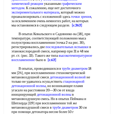
химической реакции
указанным
графическим
методом
. К сожалению, еще нет достаточного
экспериментального материала
, который можно
проанализировать с изложенной здесь
точки зрения
,
за исключением очень немногих работ, на которых
мы остановимся в следующем разделе.
[c.262]
В опытах Ковальского и Садовнико-ва [18], при
температуре, соответствующей положению мыса
полуострова воспламенения (точка 2 на рис. 30),
регистрировались две
последовательных вспышки
в
этанокислородной смеси, например при 31 и 48 мм
рт. ст. (рис. 33). Такого же типа
высокотемпературное
воспламенение
было в
[c.62]
В опытах, проводившихся в
трубе диаметром
18
мм [24], при воспламенении стехнометрической
метановоздушной смеси
детонационной волной
не
только не удавалось осуш,ествить
стационарной
детонационной волны
, но возникающее пламя
угасало на расстоянии 20—30 см от входа
инициирующей
детонационной волны
в
метановоздушную смесь. Но в опытах Пеймана и
Шепхерда [119] при воспламенении той же
метановоздушной смеси в
трубе диаметром
30 см
при помощи детонатора весом более 50 г