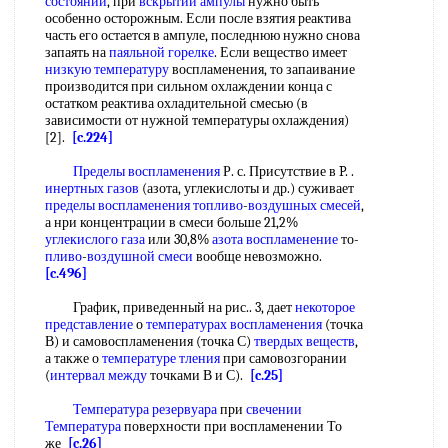
состоянии
, при
вскрытии ампулы
нужно быть
особенно осторожным. Если после взятия реактива
часть его остается в ампуле, последнюю нужно снова
запаять на
паяльной горелке
. Если вещество имеет
низкую температуру
воспламенения, то запаивание
производится при сильном охлаждении конца с
остатком реактива охладительной смесью (в
зависимости от нужной температуры охлаждения)
[2].
[c.224]
Пределы воспламенения
Р. с. Присутствие в P. .
инертных газов
(азота, углекислоты и др.) суживает
пределы воспламенения топливо
-
воздушных смесей
,
а нри концентрации в смеси больше 21,2%
углекислого газа
или 30,8%
азота воспламенение
то-
пливо
-
воздушной смеси
вообще невозможно.
[c.496]
График, приведенный на рис.. 3, дает
некоторое
представление
о
температурах воспламенения
(точка
В) и самовоспламенения (точка С)
твердых веществ
,
а также о
температуре тления
при самовозгорании
(
интервал между
точками В и С).
[c.25]
Температура резервуара
при
свечении
Температура
поверхности при воспламенении То
же
[c.26]