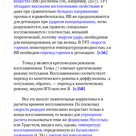
вещества
(ВВ) различны (см., например, [157]). ТРТ
обладают высокими
когезионными свойствами
и
даже при сравнительно
больших напряжениях
прочны и взрывобезопасны. ВВ же предназначаются
для детонации при
ударном инициировании
, легко
разрушаются и, как правило, специально
изготавливаются с плотностью, меньшей
теоретической, поэтому
энергия удара
, необходимая
для инициирования, не так велика. В ТРТ
скорость
горения
лимитируется температуропроводностью, а в
ВВ необходим
переход горения
в детонацию.
[c.56]
Точка р является критическим режимом
воспламенения. Точка // отвечает критическому
режиму потухания. Воспламенению соответствует
переход нз кинетического режима в диффузионны , а
потуханию, обратно, — переход к кинетическому
режиму, медлеи 0Г0 окислен Я.
[c.158]
Все это вносит значительные коррективы и в
расчеты времени воспламенения. По поскольку
скорость реакции
интенсивно возрастает только в
конце воспламенения, то можшз для
упрощения
расчета
пользоваться теми же
формулами Нуссельта
или Траустеля, введя в них, однако,
температуру
воспламенения
, определенную из
балансового
уравнения
(4. 24) с
учетом тепловыделения