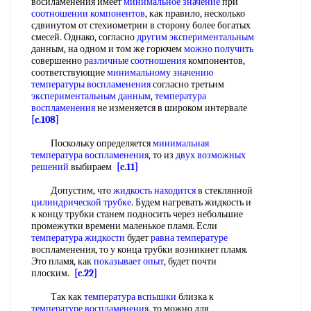
восиламенения имеет
минимальное значение
при
соотношении компонентов
, как правило, несколько
сдвинутом от стехиометрии в сторону более богатых
смесей. Однако, согласно
другим экспериментальным
данным, на одном и том же горючем
можно получить
совершенно
различные соотношения
компонентов,
соответствующие
минимальному значению
температуры воспламенения
согласно третьим
экспериментальным данным
,
температура
воспламенения
не изменяется в широком интервале
[c.108]
Поскольку определяется
минимальная
температура воспламенения
, то из
двух
возможных
решений
выбираем
[c.11]
Допустим, что
жидкость находится
в стеклянной
цилиндрической трубке
. Будем нагревать жидкость и
к концу трубки станем подносить через небольшие
промежутки времени маленькое пламя. Если
температура жидкости
будет
равна температуре
воспламенения, то у конца трубки возникнет пламя.
Это пламя, как
показывает опыт
, будет почти
плоским.
[c.22]
Так как
температура вспышки
близка к
температуре воспламенения
, то можно для