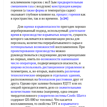
исключением горелок с яоЛ 1ым
предварительным
смешением газа
с воздухом)
конструкция камеры
горения (а
также форма
и температура садки)
оказывает глубокое влияние на.
процесс горения
как
в пространстве, так и во времени.
[c.54]
Для
оценки взрывоопасности
пригоден хорошо
апробированный подход, используемый
длительное
время
в
производстве взрывчатых веществ
, сущность
которого заключается в минимизации риска для
персонала, количества перерабатываемого сырья и
потенциальных возможностей
воспламенения. При
проектировании производства
можно
руководствоваться следующими двумя принципами
во-первых, иметь по-
возможности наименьшее
число операторов
, подвергающихся опасности, и
широко использовать
дистанционное управление
и
телеметрию, и, во-вторых, выполнять
различные
технологические
операции в
отдельных зданиях
,
расположенных на
безопасном расстоянии
друг от
друга. Однако при заливке больших РДТТ или их
секций приходится иметь дело со
значительными
количествами
топлива (например, одна секция
твердотопливного
ускорителя системы
Спейс Шаттл
содержит 125 000 кг топлива). Что касается
воспламенения, то свойства ТРТ и
взрывчатого