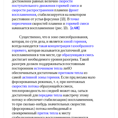
достижении равных величин
скорости
поступательного движения
горючей смеси
и
скорости распространения
пламени
фронт
воспламенения
, стабилизируется на некотором
расстоянии от устья форсунки [13]. В
точке
пересечения
скоростей пламени и
горючей смеси
начинается воспламенение (рис. 13).
[c.48]
Существенно, что в зоне смесеобразования,
которая, по сути дела, и является
зоной горения
,
всегда находится
такая концентрация
газообразного
горючего
, которая оказывается достаточной для
воспламенения в том месте, где
образующаяся смесь
достигает необходимого уровня разогрева. Такой
разогрев должен поддерживаться постоянным
посторонним
источником тепла
либО
обеспечиваться достаточным
притоком тепла
из
самой
активной зоны горения
. Если прц весьма мало
форсированных режимах, т. е, при ничтожных
скоростях потока
образующейся смеси,
теплопроводность по следней может ока,-заться
достаточной для
передачи тепла
навстречу этому
потоку и обеспечит стабилизацию) воспламенения,
то при сколько-нибудь значительных скоростях
(форсировках) потока необходимый и
своевременный
приток тепла
к месту
стабилизированного воспламенения становится