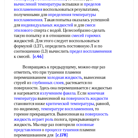
вычислений температуры
вспышки и
пределов
воспламенения
воспользоваться результатами,
полученными для
определения температуры
воспламенения
. Такая попытка оказалась успешной
для
индивидуальных жидкостей
и для
смеси
этилового
спирта с водой. Целесообразно сделать
такую попытку и в отношении
смесей горючих
жидкостей. Для этого следует воспользоваться
формулой (1.27), определить постоянную Л и по
соотношению (1.3) вычислить
предел воспламенения
к смесей.
[c.46]
Возвращаясь к предыдущему, можно еще раз
отметить, что при тушении пламени
перемешиванием
холодная жидкость
, вынесенная
струей из
глубинных слоев
, растекается по
поверхности. Здесь она перемешивается с жидкостью
и нагревается
излучением факела
. Если
конечная
температура
вынесенной на
поверхность жидкости
становится ниже
критической температуры
, равной,
по-видимому,
температуре воспламенения
, то
горение прекращается. Вынесенная на
поверхность
жидкость
играет роль
полога, прикрывающего
жидкость. Мы еще раз повторили
основные
представления
о
процессе тушения
пламени
перемешиванием для
[c.178]