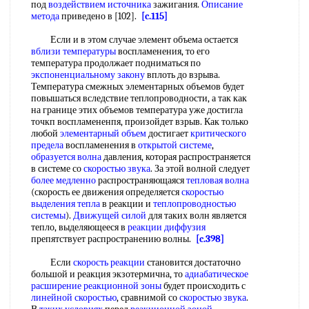
под
воздействием источника
зажигания.
Описание
метода
приведено в [102].
[c.115]
Если и в этом случае элемент объема остается
вблизи температуры
воспламенения, то его
температура продолжает подниматься по
экспоненциальному закону
вплоть до взрыва.
Температура смежных элементарных объемов будет
повышаться вследствие теплопроводности, а так как
на границе этих объемов температура уже достигла
точкп воспламененпя, произойдет взрыв. Как только
любой
элементарный объем
достигает
критического
предела
воспламенения в
открытой системе
,
образуется волна
давления, которая распространяется
в системе со
скоростью звука
. За этой волной следует
более медленно
распространяющаяся
тепловая волна
(скорость ее движения определяется
скоростью
выделения тепла
в реакции и
теплопроводностью
системы
).
Движущей силой
для таких волн является
тепло, выделяющееся в
реакции диффузия
препятствует распространению волны.
[c.398]
Если
скорость реакции
становится достаточно
большой и реакция экзотермична, то
адиабатическое
расширение
реакционной зоны
будет происходить с
линейной скоростью
, сравнимой со
скоростью звука
.