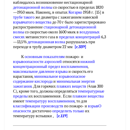
наблюдалось возникновение нестационарной
детонационной волны
со скоростью в пределах 1820
—1950 мкек. Наконец, в опытах
Когарко
1958 г. [15] в
трубе такого
же диаметра с зажиганием навеской
взрывчатого вещества
до 70 г было зарегистрировано
распространение
стационарной детонационной
волны
со скоростью около 1600 мкек в
воздушных
смесях
метанистого газа в
пределах концентраций
6,3
—13,5%
детонационная волна
разрушалась при
переходе в трубу диаметром 22 мм
[c.339]
К
основным показателям
пожаро- и
взрывоопасности аэрозолей
относятся
нижний
концентрационный предел воспламенения
,
максимальное давление взрыва
и скорость его
нарастания,
минимальное взрывоопасное
содержание кислорода
и
минимальная энергия
зажигания
. Для горючих
плавких веществ
(4лав 300
С), кроме того, должны определяться
температурные
пределы
их воспламенения . Если
плавкие вещества
имеют
температуру воспламенения
, то для
классификации производств
по пожаро- и
взрывО
опасности
достаточно
определить только
их
температуру вспышки ,
[c.119]