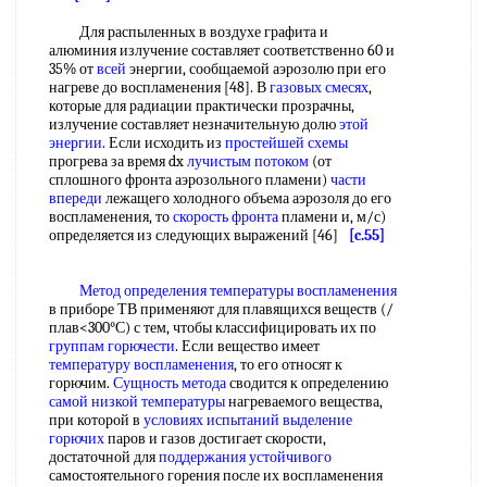
Для распыленных в воздухе графита и
алюминия излучение составляет соответственно 60 и
35% от
всей
энергии, сообщаемой аэрозолю при его
нагреве до воспламенения [48]. В
газовых смесях
,
которые для радиации практически прозрачны,
излучение составляет незначительную долю
этой
энергии
. Если исходить из
простейшей схемы
прогрева за время dx
лучистым потоком
(от
сплошного фронта аэрозольного пламени)
части
впереди
лежащего холодного объема аэрозоля до его
воспламенения, то
скорость фронта
пламени и, м/с)
определяется из следующих выражений [46]
[c.55]
Метод определения температуры воспламенения
в приборе ТВ применяют для плавящихся веществ (/
плав<300°С) с тем, чтобы классифицировать их по
группам горючести
. Если вещество имеет
температуру воспламенения
, то его относят к
горючим.
Сущность метода
сводится к определению
самой низкой температуры
нагреваемого вещества,
при которой в
условиях испытаний
выделение
горючих
паров и газов достигает скорости,
достаточной для
поддержания устойчивого
самостоятельного горения после их воспламенения