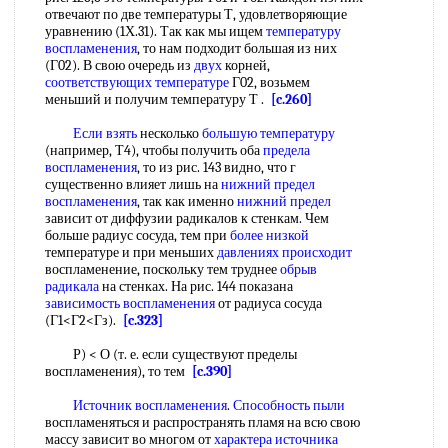
отвечают по две температуры Т, удовлетворяющие
уравнению (1Х.31). Так как мы ищем
температуру
воспламенения
, то нам подходит большая из них
(Г02). В свою очередь из
двух
корней,
соответствующих температуре
Г02, возьмем
меньший и получим температуру Т .
[c.260]
Если взять
несколько
большую температуру
(например, Т4), чтобы получить оба
предела
воспламенения
, то из рис. 143 видно, что г
существенно влияет лишь на
нижний предел
воспламенения
, так как именно
нижний предел
зависит от диффузии радикалов к стенкам. Чем
больше радиус сосуда, тем при
более низкой
температуре и при меньших
давлениях происходит
воспламенение, поскольку тем труднее
обрыв
радикала
на стенках. На рис. 144 показана
зависимость воспламенения
от радиуса сосуда
(Г1<Г2<Гз).
[c.323]
Р) < О (т. е. если существуют пределы
воспламенения), то тем
[c.390]
Источник воспламенения
.
Способность пыли
воспламеняться и распространять пламя на всю свою
массу зависит во многом от
характера источника