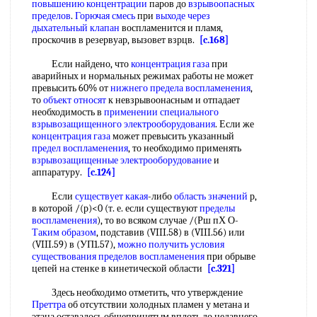
повышению концентрации
паров до
взрывоопасных
пределов
.
Горючая смесь
при
выходе через
дыхательный клапан
воспламенится и пламя,
проскочив в резервуар, вызовет взрцв.
[c.168]
Если найдено, что
концентрация газа
при
аварийных и нормальных режимах работы не может
превысить 60% от
нижнего предела воспламенения
,
то
объект относят
к невзрывоонасным и отпадает
необходимость в
применении специального
взрывозащищенного электрооборудования
. Если же
концентрация газа
может превысить указанный
предел воспламенения
, то необходимо применять
взрывозащищенные электрооборудование
и
аппаратуру.
[c.124]
Если
существует какая
-либо
область значений
р,
в которой /(р)<0 (т. е. если существуют
пределы
воспламенения
), то во всяком случае /(Рш пХ О-
Таким образом
, подставив (VIII.58) в (VIII.56) или
(VIII.59) в (УП1.57),
можно получить
условия
существования пределов воспламенения
при обрыве
цепей на стенке в кинетической области
[c.321]
Здесь необходимо отметить, что утверждение
Преттра
об отсутствии холодных пламен у метана и
этана оставалось общепринятым вплоть до недавнего