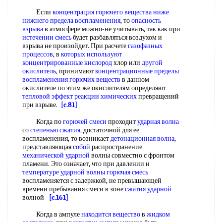
Если
концентрация горючего
вещества ниже
нижнего предела воспламенения
, то
опасность
взрыва
в атмосфере можно-не учитывать, так как при
истечении смесь
будет разбавляться воздухом и
взрыва не произойдет. При расчете
газофазных
процессов
, в
которых используют
концентрированные кислород
хлор или
другой
окислитель
, принимают
концентрационные пределы
воспламенения
горючих веществ
в данном
окислителе по этим же окислителям определяют
тепловой эффект реакции химических
превращений
при взрыве.
[c.81]
Когда по
горючей смеси
проходит
ударная волна
со
степенью сжатия
, достаточной для ее
воспламенения, то возникает
детонационная волна
,
представляющая
собой
распространение
механической ударной
волны совместно с фронтом
пламени. Это означает, что при давлении и
температуре ударной волны
горючая смесь
воспламеняется с задержкой, не превышающей
времени пребывания смеси в зоне
сжатия ударной
волной
[c.161]
Когда в ампуле
находится вещество
в
жидком