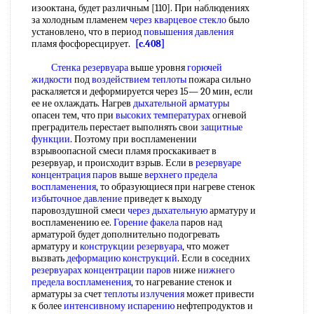
изооктана, будет различным [110]. При наблюдениях
за холодным пламенем
через кварцевое стекло
было
установлено, что в период
повышения давления
пламя фосфоресцирует.
[c.408]
Стенка резервуара
выше уровня
горючей
жидкости
под
воздействием теплоты
пожара сильно
раскаляется и деформируется через 15— 20 мин, если
ее не охлаждать. Нагрев
дыхательной арматуры
опасен тем, что при
высоких температурах
огневой
преградитель перестает выполнять свои
защитные
функции
. Поэтому при воспламенении
взрывоопасной смеси пламя проскакивает в
резервуар, и происходит взрыв. Если в
резервуаре
концентрация паров
выше
верхнего предела
воспламенения
, то образующиеся при нагреве стенок
избыточное давление
приведет к выходу
паровоздушной смеси
через дыхательную
арматуру и
воспламенению ее.
Горение факела
паров над
арматурой будет дополнительно подогревать
арматуру и
конструкции резервуара
, что может
вызвать
деформацию конструкций
. Если в соседних
резервуарах концентрации паров
ниже
нижнего
предела воспламенения
, то нагревание стенок и
арматуры за счет
теплоты излучения
может привести
к более
интенсивному испарению
нефтепродуктов и