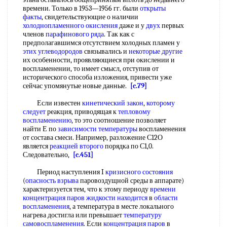
времени. Только в 1953—1956 гг. были
открыты
факты
, свидетельствующие о наличии
холоднопламенного окисления
даже и у
двух
первых
членов
парафинового ряда
. Так как с
предполагавшимся отсутствием холодных пламен у
этих углеводородов
связывались и
некоторые другие
их особенности, проявляющиеся при окислении и
воспламенении, то имеет смысл, отступив от
исторического способа изложения, привести уже
сейчас упомянутые новые данные.
[c.79]
Если известен
кинетический закон
,
которому
следует
реакция, приводящая к
тепловому
воспламенению
, то это соотношение позволяет
найти Е по
зависимости температуры
воспламенения
от состава смеси. Например, разложение С12О
является
реакцией второго
порядка по С1,0.
Следовательно,
[c.451]
Период наступления I
кризисного состояния
(
опасность взрыва
паровоздущной среды в аппарате)
характеризуется тем, что к этому периоду
времени
концентрация
паров жидкости находится
в
области
воспламенения
, а температура в месте локального
нагрева достигла или превышает
температуру
самовоспламенения
. Если
концентрация паров
в