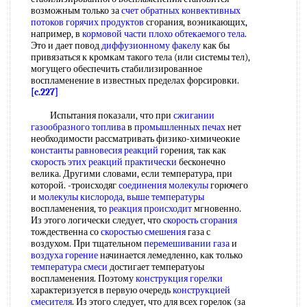
возможным только за
счет обратных
конвективных
потоков
горячих продуктов
сгорания, воэникающих,
например, в
кормовой части
плохо обтекаемого тела
.
Это и дает повод
диффузионному факелу
как бы
привязаться к кромкам такого тела (или системы тел),
могущего обеспечить стабилизированное
воспламенение в известных пределах форсировки.
[c.227]
Испытания показали, что при
сжигании
газообразного топлива
в
промышленных печах
нет
необходимости рассматривать физико-химичеокие
константы равновесия реакций
горения, так как
скорость этих
реакций практически
бесконечно
велика. Другими словами, если температура, при
которой. -троисходяг
соединения молекулы
горючего
и
молекулы кислорода
,
выше температуры
воспламенения, то
реакция происходит
мгновенно.
Из этого логически следует, что
скорость сгорания
тождественна со
скоростью смешения
газа с
воздухом. При тщательном
перемешивании газа
и
воздуха горение
начинается лемедленно, как только
температура смеси
достигает температуоы
воспламенения. Поэтому
конструкция горелки
характеризуется в первую очередь
конструкцией
смесителя
. Из этого следует, что для всех горелок (за