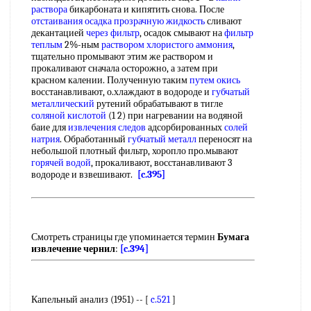
раствора
бикарбоната и кипятить снова. После
отстаивания осадка
прозрачную жидкость
сливают
декантацией
через фильтр
, осадок смывают на
фильтр
теплым
2%-ным
раствором хлористого аммония
,
тщательно промывают этим же раствором и
прокаливают сначала осторожно, а затем при
красном калении. Полученную таким
путем окись
восстанавливают, о.хлаждают в водороде и
губчатый
металлический
рутений обрабатывают в тигле
соляной кислотой
(1 2) при нагревании на водяной
баие для
извлечения следов
адсорбированных
солей
натрия
. Обработанный
губчатый металл
переносят на
небольшой плотный фильтр, хоропло про.мывают
горячей водой
, прокаливают, восстанавливают 3
водороде и взвешивают.
[c.395]
Смотреть страницы где упоминается термин
Бумага
извлечение чернил
:
[c.394]
Капельный анализ (1951) -- [
c.521
]