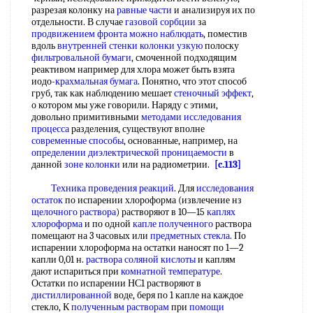
разрезая колонку на
равные части
и анализируя их по
отдельности. В случае
газовой сорбции
за
продвижением фронта
можно наблюдать
, поместив
вдоль
внутренней стенки
колонки узкую
полоску
фильтровальной бумаги
, смоченной подходящим
реактивом например для хлора может быть взята
иодо-
крахмальная бумага
. Понятно, что этот способ
груб, так как наблюдению мешает
стеночный эффект
,
о котором мы уже говорили. Наряду с этими,
довольно примитивными
методами исследования
процесса
разделения, существуют вполне
современные способы
, основанные, например, на
определении диэлектрической проницаемости
в
данной
зоне колонки
или на радиометрии.
[c.113]
Техника проведения реакций
. Для
исследования
остаток
по испарении хлороформа (извлечение нз
щелочного раствора
) растворяют в 10—15
каплях
хлороформа
и по одной
капле полученного
раствора
помещают на 3 часовых или
предметных стекла
. По
испарении хлороформа на остатки наносят по 1—2
капли 0,01 н.
раствора соляной кислоты
и каплям
дают испариться при
комнатной температуре
.
Остатки по испарении НС1 растворяют в
дистиллированной
воде, беря по 1 капле на каждое
стекло, К
полученным растворам
при
помощи