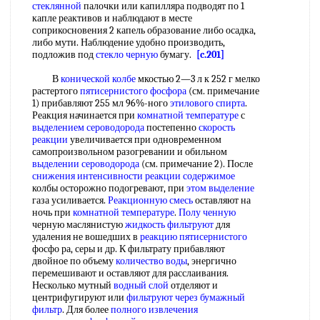
стеклянной
палочки или капилляра подводят по 1
капле реактивов и наблюдают в месте
соприкосновения 2 капель образование либо осадка,
либо мути. Наблюдение удобно производить,
подложив под
стекло черную
бумагу.
[c.201]
В
конической колбе
мкостью 2—3 л к 252 г мелко
растертого
пятисернистого фосфора
(см. примечание
1) прибавляют 255 мл 96%-ного
этилового спирта
.
Реакция начинается при
комнатной температуре
с
выделением сероводорода
постепенно
скорость
реакции
увеличивается при одновременном
самопроизвольном разогревании и обильном
выделении сероводорода
(см. примечание 2). После
снижения интенсивности
реакции содержимое
колбы осторожно подогревают, при
этом выделение
газа усиливается.
Реакционную смесь
оставляют на
ночь при
комнатной температуре
.
Полу ченную
черную маслянистую
жидкость фильтруют
для
удаления не вошедших в
реакцию пятисернистого
фосфо ра, серы и др. К фильтрату прибавляют
двойное по объему
количество воды
, энергично
перемешивают и оставляют для расслаивания.
Несколько мутный
водный слой
отделяют и
центрифугируют или
фильтруют через бумажный
фильтр
. Для более
полного извлечения