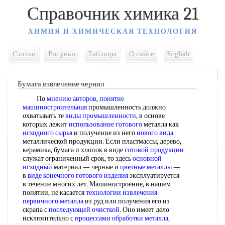
Справочник химика 21
ХИМИЯ И ХИМИЧЕСКАЯ ТЕХНОЛОГИЯ
Статьи
Рисунки
Таблицы
О сайте
English
Бумага извлечение чернил
По
мнению авторов
,
понятие
машиностроительная
промышленность должно
охватывать те
виды промышленности
, в основе
которых лежит
использование готового
металла как
исходного сырья
и получение из него
нового вида
металлической продукции. Если пластмассы, дерево,
керамика, бумага и хлопок в виде
готовой продукции
служат ограниченный срок, то здесь
основной
исходный
материал — черные и
цветные металлы
—
в
виде конечного
готового изделия
эксплуатируется
в течение многих лет. Машиностроение, в нашем
понятии, не касается
технологии извлечения
первичного металла
из руд или получения его из
скрапа с
последующей очисткой
. Оно имеет дело
исключительно с
процессами обработки металла
,