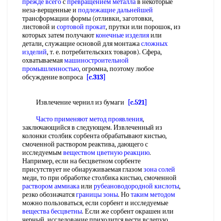
прежде всего
с
превращением металла
в некоторые
неза-верщенные и
подлежащие дальнейшей
трансформации формы (отливки, заготовки,
листовой и
сортовой прокат
, прутки или порошок, из
которых затем получают
конечные изделия
или
детали, служащие основой для монтажа
сложных
изделий
, т. е. потребительских товаров). Сфера,
охватываемая
машиностроительной
промышленностью
, огромна, поэтому любое
обсуждение вопроса
[c.313]
Извлечение чернил из бумаги
[c.521]
Часто применяют
метод проявления
,
заключающийся в следующем. Извлеченный из
колонки столбик сорбента обрабатывают кистью,
смоченной раствором реактива, дающего с
исследуемым
веществом цветную реакцию
.
Например, если на бесцветном сорбенте
присутствует не обнаруживаемая глазом
зона солей
меди, то при обработке столбика кистью, смоченной
раствором аммиака
или
рубеановодородной кислоты
,
резко обозначатся
границы зоны
. Но
таким методом
можно пользоваться, если сорбент и исследуемые
вещества бесцветны
. Если же сорбент окрашен или
черный, исследование приходится вести вслепую,