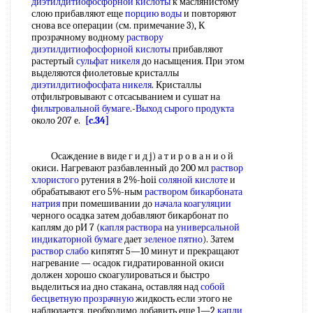
диэтилдитиофосфорной кислоты
к маслянистому
слою прибавляют еще
порцию воды
и повторяют
снова все операции (см. примечание 3), К
прозрачному водному
раствору
диэтилдитиофосфорной кислоты
прибавляют
растертый
сульфат никеля
до насыщения. При этом
выделяются фиолетовые кристаллы
диэтилдитиофосфата никеля
. Кристаллы
отфильтровывают с отсасыванием и сушат на
фильтровальной бумаге
.-
Выход сырого продукта
около 207 е.
[c.34]
Осаждение в виде г и д j) а т и р о в а н и о й
окиси. Нагревают разбавленный до 200 мл
раствор
хлористого
рутения в 2%-hoii
соляной кислоте
и
обрабатывают его 5%-ным
раствором бикарбоната
натрия
при помешивании до
начала коагуляции
черного осадка затем добавляют бикарбонат по
каплям до рИ 7 (
капля раствора
на
универсальной
индикаторной бумаге
дает
зеленое пятно
). Затем
раствор слабо
кипятят 5—10 минут и прекращают
нагревание — осадок гидратированной окиси
должен хорошо скоагулироваться и быстро
выделиться иа дно стакана, оставляя над
собой
бесцветную прозрачную
жидкость если этого не
наблюдается, пеобходимо добавить еще 1—2
капли