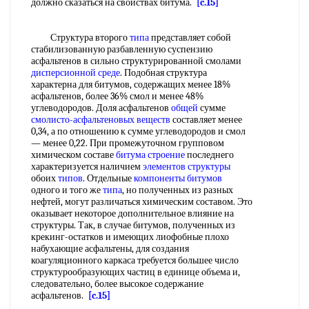
должно сказаться на свойствах битума.
[c.15]
Структура второго
типа
представляет собой
стабилизованную разбавленную суспензию
асфальтенов в сильно структурированной смолами
дисперсионной среде
. Подобная структура
характерна для битумов, содержащих менее 18%
асфальтенов, более 36% смол и менее 48%
углеводородов. Доля асфальтенов
общей
сумме
смолисто-асфальтеновых веществ
составляет менее
0,34, а по отношению к сумме углеводородов и смол
— менее 0,22. При промежуточном групповом
химическом составе
битума строение
последнего
характеризуется наличием
элементов структуры
обоих
типов
. Отдельные
компоненты битумов
одного и того же
типа
, но полученных из разных
нефтей, могут различаться химическим составом. Это
оказывает некоторое дополнительное влияние на
структуры. Так, в случае битумов, полученных из
крекинг-остатков и имеющих лиофобные плохо
набухающие асфальтены, для создания
коагуляционного каркаса требуется большее число
структурообразующих частиц в единице объема и,
следовательно, более высокое содержание
асфальтенов.
[c.15]