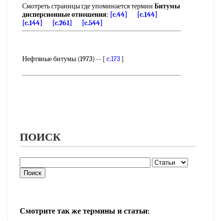
Смотреть страницы где упоминается термин
Битумы
дисперсионные отношения
:
[c.44]
[c.144]
[c.144]
[c.261]
[c.544]
Нефтяные битумы (1973) -- [
c.173
]
ПОИСК
Смотрите так же термины и статьи: