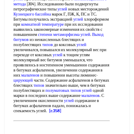
метода
[304]. Исследованию были подвергнуты
петрографические типы
углей
новых месторождений
Кузнецкого бассейна
марок Г, ПЖ, К, ПС и ТС.
Битумы получались экстракцией
углей
хлороформом
при
комнатной температуре
при их исследовании
выявились закономерные изменения их свойств с
повышением
степени метаморфизма
углей
.
Выход
битумов
из неокисленных блестящих и
полублестящих
типов
до коксовых
углей
увеличивался, повышался их молекулярный вес при
переходе от коксовых
углей
к тощим углям
молекулярный вес битумов уменьшался, что
проявлялось в ностепенном уменьшении содержания
в битумах асфальтенов, увеличении содержания в
них
мальтенов
и повышении высоты люминес-
цирующей
части. Содержание асфальтенов в битумах
блестящих
типов
значительно выше, чем в битумах
полублестящих и
полуматовых
типов
углей
одной
марки в последних выше содержание
мальтенов
. С
увеличением окисленности
углей
содержание в
битумах асфальтенов падало, понижалась и
спекаемость углей.
[c.258]