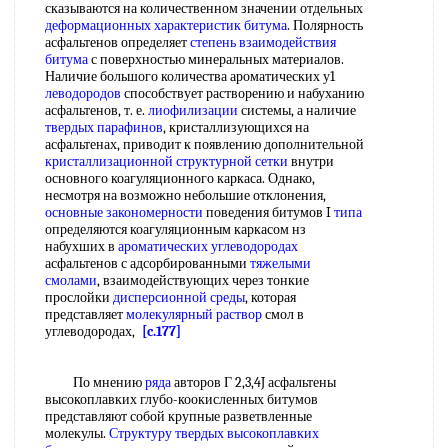
сказываются на количественном значении отдельных
деформационных характеристик
битума
. Полярность
асфальтенов определяет
степень взаимодействия
битума
с поверхностью минеральных материалов.
Наличие большого количества ароматических у1
леводородов
способствует растворению и набуханию
асфальтенов, т. е.
лиофилизации
системы, а наличие
твердых парафинов
, кристаллизующихся на
асфальтенах, приводит к появлению дополнительной
кристаллизационной
структурной сетки
внутри
основного коагуляционного каркаса. Однако,
несмотря на возможно небольшие отклонения,
основные закономерности
поведения битумов I
типа
определяются коагуляционным каркасом нз
набухших в
ароматических углеводородах
асфальтенов с адсорбированными
тяжелыми
смолами
, взаимодействующих через тонкие
прослойки
дисперсионной среды
, которая
представляет
молекулярный раствор
смол в
углеводородах,
[c.177]
По мнению
ряда
авторов Г 2,3,4J асфальтены
высокоплавких глубо-коокисленных битумов
представляют собой крупные разветвленные
молекулы.
Структуру твердых
высокоплавких