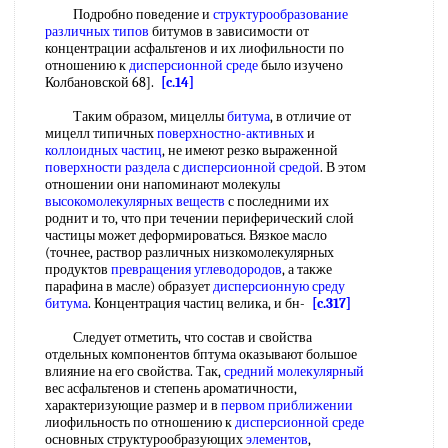
Подробно поведение и
структурообразование
различных типов
битумов в зависимости от
концентрации асфальтенов и их лиофильности по
отношению к
дисперсионной среде
было изучено
Колбановской 68].
[c.14]
Таким образом, мицеллы
битума
, в отличие от
мицелл типичных
поверхностно-активных
и
коллоидных частиц
, не имеют резко выраженной
поверхности раздела
с
дисперсионной средой
. В этом
отношении они напоминают молекулы
высокомолекулярных веществ
с последними их
роднит и то, что при течении периферический слой
частицы может деформироваться. Вязкое масло
(точнее, раствор различных низкомолекулярных
продуктов
превращения углеводородов
, а также
парафина в масле) образует
дисперсионную среду
битума
. Концентрация частиц велика, и бн-
[c.317]
Следует отметить, что состав и свойства
отдельных компонентов бптума оказывают большое
влияние на его свойства. Так,
средний молекулярный
вес асфальтенов и степень ароматичности,
характеризующие размер и в
первом приближении
лиофильность по отношению к
дисперсионной среде
основных структурообразующих
элементов
,