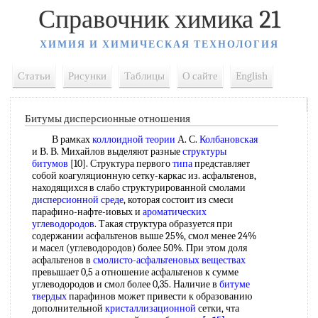
Справочник химика 21
ХИМИЯ И ХИМИЧЕСКАЯ ТЕХНОЛОГИЯ
Статьи
Рисунки
Таблицы
О сайте
English
Битумы дисперсионные отношения
В рамках
коллоидной теории
А. С.
Колбановская
и В. В. Михайлов выделяют разные
структуры
битумов
[10]. Структура первого
типа
представляет
собой коагуляционную сетку-каркас из. асфальтенов,
находящихся в слабо структурированной смолами
дисперсионной среде
, которая состоит из смеси
парафино-нафте-иовых и
ароматических
углеводородов
. Такая структура образуется при
содержании асфальтенов выше 25%, смол менее 24%
и масел (углеводородов) более 50%. При этом доля
асфальтенов в
смолисто-асфальтеновых веществах
превышает 0,5 а отношение асфальтенов к сумме
углеводородов и смол более 0,35. Наличие в
битуме
твердых
парафинов может привести к образованию
дополнительной
кристаллизационной
сетки, чта