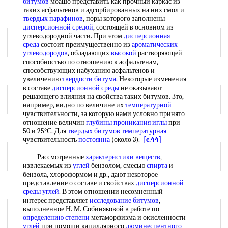
битумов
моашо представить как прочный каркас из
таких асфальтенов и адсорбированных на них смол и
твердых парафинов
, поры которого заполнены
дисперсионной средой
, состоящей в основном из
углеводородной части. При этом
дисперсионная
среда
состоит преимущественно из
ароматических
углеводородов
, обладающих
высокой
растворяющей
способностью по отношению к асфальтенам,
способствующих набуханию асфальтенов и
увеличению
твердости битума
. Некоторые изменения
в составе
дисперсионной среды
не оказывают
решающего влияния на свойства таких битумов. Зто,
например, видно по величине их
температурной
чувствительности, за которую нами условно принято
отношение величин
глубины проникания иглы
при
50 и 25°С. Для
твердых битумов
температурная
чувствительность
постоянна
(около 3).
[c.44]
Рассмотренные
характеристики веществ
,
извлекаемых из
углей
бензолом, смесью
спирта
и
бензола, хлороформом и др., дают некоторое
представление о составе и свойствах
дисперсионной
среды
углей
. В этом отношении несомненный
интерес представляет
исследование битумов
,
выполненное Н. М. Собиняковой в работе по
определению степени
метаморфизма и окисленности
углей
при помощи капиллярного
люминесцентного