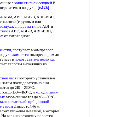
онные с
конвективной секцией
В
огревателем воздуха
[c.126]
ов
АВМ, АВГ, АВГ-В, АВГ-ВВП,
с жалюзи (с ручным или
воздуха
,
аппараты типов
АВГ и
 типов
АВГ, АВГ-В, АВГ-ВВП,
ом
от тихоходного
чистки
, поступает в компрессор,
оздух сжимается
компрессором до
ступает в
подогреватель воздуха
,
 счет теплоты выходящих из
хней части
которого установлен
), затем последовательно они
даются до 210—230°С,
ются до 150—160°С, и
холодильник-
ных
газов снижается до 45—50°С.
ижнюю часть
абсорбционной
аметром
2, высотой 46 м,
релках уложены змеевики, в которые
. На верхнюю тарелку подается