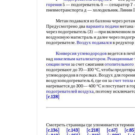
горения
5 — подогреватель б — сепаратор 7
пневмотранспорта д — холодильник. Линии 
Метан подавался из баллона через ротамет
Предусмотрено два
варианта подачи
метана 
через подогреватель (3) —при включенном п
воздунзную магистраль и далее через подог
подогревателе.
Воздух подавался
в редуктор
Конверсия углеводородов
ведется в печ
над
никелевым катализатором
.
Реакционные 
секции печи
за счет сжигания
отопительного 
подогревают до 70—100 °С, чтобы предотвр
углеводородов в горелках. Воздух для горени
воздухоподогреватель 6, где он за
счет тепла
нагревается до 300— 400 °С и поступает в г
подогревателей воздуха
, поэтому исключает
[c.128]
Смотреть страницы где упоминается термин
[c.136]
[c.143]
[c.218]
[c.67]
[c.85