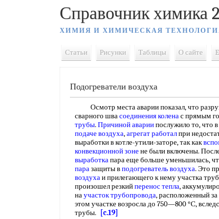
Справочник химика 2
ХИМИЯ И ХИМИЧЕСКАЯ ТЕХНОЛОГИ
Статьи
Рисунки
Таблицы
О сайте
E
Подогреватели воздуха
Осмотр места аварии показал, что разру
сварного шва
соединения колена
с прямым г
трубы
.
Причиной аварии
послужило то, что 
подаче воздуха
,
агрегат работал
при недостат
выработки в котле-утили-заторе, так как
вспо
конвекционной зоне
не были включены. Посл
выработка
пара еще больше уменьшилась, ч
пара
защиты в
подогреватель воздуха
. Это п
воздуха
и прилегающего к нему участка тру
произошел резкий
перенос тепла
, аккумулир
на
участок трубопровода
, расположенный за
этом участке возросла до 750—800 °С, вслед
трубы.
[c.19]