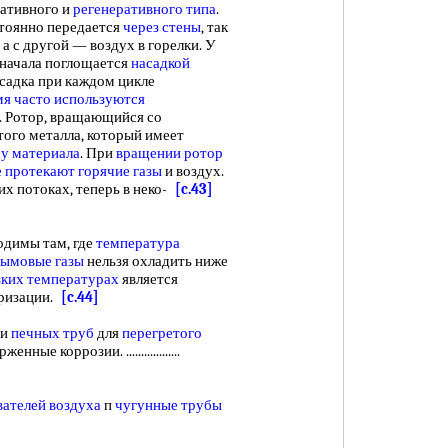
ативного и
регенеративного типа
.
тоянно передается
через стены
, так
, а с другой — воздух в горелки. У
начала поглощается
насадкой
асадка при каждом цикле
мя
часто используются
. Ротор, вращающийся со
того металла, который имеет
су материала
. При
вращении ротор
е протекают
горячие газы
и воздух.
х потоках, теперь в неко-
[c.43]
одимы там, где
температура
ымовые газы
нельзя охладить ниже
зких температурах
является
еризации.
[c.44]
и
печных труб
для
перегретого
женные коррозии. ..................
вателей воздуха
п
чугунные трубы