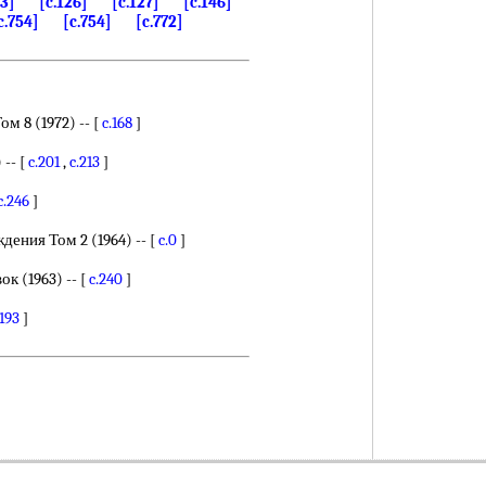
43]
[c.126]
[c.127]
[c.146]
c.754]
[c.754]
[c.772]
 8 (1972) -- [
c.168
]
-- [
c.201
,
c.213
]
c.246
]
ения Том 2 (1964) -- [
c.0
]
 (1963) -- [
c.240
]
.193
]