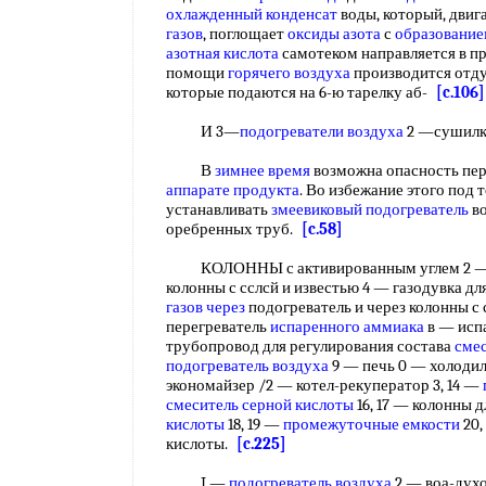
охлажденный конденсат
воды, который, двиг
газов
, поглощает
оксиды азота
с
образование
азотная кислота
самотеком направляется в п
помощи
горячего воздуха
производится отд
которые подаются на 6-ю тарелку аб-
[c.106]
И 3—
подогреватели воздуха
2 —сушил
В
зимнее время
возможна опасность пе
аппарате продукта
. Во избежание этого по
устанавливать
змеевиковый подогреватель
во
оребренных труб.
[c.58]
КОЛОННЫ с активированным углем 2 — п
колонны с сслсй и известью 4 — газодувка д
газов через
подогреватель и через колонны с 
перегреватель
испаренного аммиака
в — исп
трубопровод для регулирования состава
сме
подогреватель воздуха
9 — печь 0 — холоди
экономайзер /2 — котел-рекуператор 3, 14 —
смеситель серной кислоты
16, 17 — колонны 
кислоты
18, 19 —
промежуточные емкости
20,
кислоты.
[c.225]
I —
подогреватель воздуха
2 — воа-дух