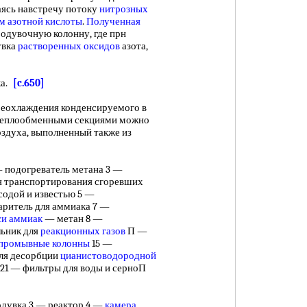
аясь навстречу потоку
нитрозных
м азотной кислоты
.
Полученная
родувочную колонну, где прн
увка
растворенных оксидов
азота,
ка.
[c.650]
реохлаждения конденсируемого в
д теплообменными секциями можно
здуха, выполненный также из
одогреватель метана 3 —
ля транспортирования сгоревших
содой и известью 5 —
аритель для аммиака 7 —
си аммиак
— метан 8 —
льник для
реакционных газов
П —
промывные колонны
15 —
для десорбции
цианистоводородной
 21 — фильтры для воды и серноП
одувка 3 — реактор 4 —
камера