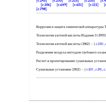
[c.243]
[c.255]
[c.213]
[c.233]
[c.
[c.106]
[c.649]
[c.651]
[c.111]
[
[c.798]
Коррозия и защита химической аппаратуры Том
Технология азотной кислоты Издание 3 (1970) 
Технология азотной кислоты (1962) -- [
c.230
,
Разделение воздуха методом глубокого охлажд
Расчет и проектирование сушильных установок
Сушильные установки (1952) -- [
c.107
,
c.191
,
c