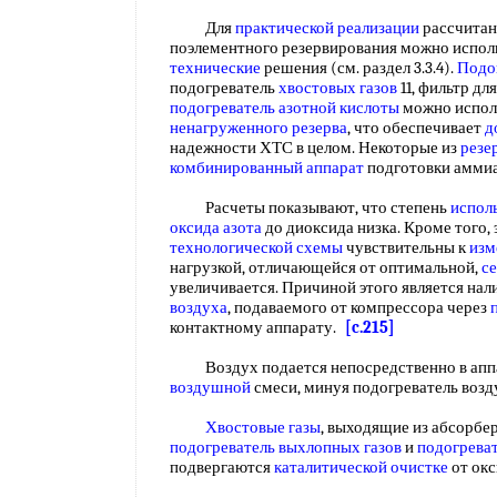
Для
практической реализации
рассчита
поэлементного резервирования можно испо
технические
решения (см. раздел 3.3.4).
Подо
подогреватель
хвостовых газов
11, фильтр дл
подогреватель азотной кислоты
можно исполь
ненагруженного резерва
, что обеспечивает
д
надежности ХТС в целом. Некоторые из
резе
комбинированный аппарат
подготовки амми
Расчеты показывают, что степень
испол
оксида азота
до диоксида низка. Кроме того
технологической схемы
чувствительны к
изм
нагрузкой, отличающейся от оптимальной,
с
увеличивается. Причиной этого является нал
воздуха
, подаваемого от компрессора через
контактному аппарату.
[c.215]
Воздух подается непосредственно в апп
воздушной
смеси, минуя подогреватель воз
Хвостовые газы
, выходящие из абсорбе
подогреватель выхлопных газов
и
подогреват
подвергаются
каталитической очистке
от окс