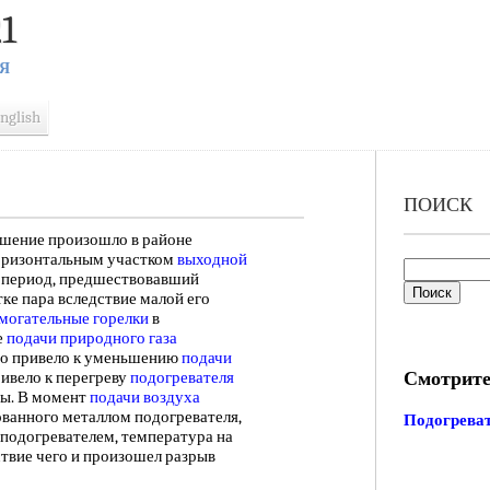
1
Я
nglish
ПОИСК
шение произошло в районе
оризонтальным участком
выходной
в период, предшествовавший
ке пара вследствие малой его
могательные горелки
в
е
подачи природного
газа
то привело к уменьшению
подачи
Смотрите
ривело к перегреву
подогревателя
бы. В момент
подачи воздуха
ованного металлом подогревателя,
Подогрева
 подогревателем, температура на
ствие чего и произошел разрыв