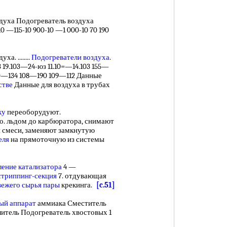
духа Подогреватель воздуха
0 —115-10 900-10 —1 000-10 70 190
ха. ........
Подогреватели воздуха
.
03 19.103—24-юз 11.10=—14.103 155—
130—134 108—190 109—112 Данные
стве
Данные для воздуха в трубах
ку
переоборудуют.
о. льдом до карбюратора, снимают
й
смеси, заменяют замкнутую
еля
на прямоточную из системы
ление катализатора
4 —
стриппинг-секция
7. отдувающая
вежего
сырья пары
крекинга.
[c.51]
ый аппарат
аммиака Сместитель
итель Подогреватель хвостовых 1