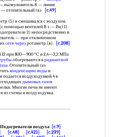
 — пылеуловитель 8 — линия
I — отопительный газ
[c.49]
р (5) и смешивался с воздухом.
(с помощью вентилей B з — Вц) 1)
одогревателе 2) непосредственно в
реватель — при отключенном
 из
сети через
ротаметр (в).
[c.208]
й 12 при 800—900 °С и 2,4—2,2 МПа
трубы
обогреваются в
радиантной
газа
. Отопительный газ
атить
конденсацию воды
и
я подается воздуходувкой 4 в
отходящих
дымовых газов
орелки. Многие печи не имеют
ся из схемы и воздуходувка.
Подогреватели воздуха
:
[c.9]
]
[c.48]
[c.421]
[c.239]