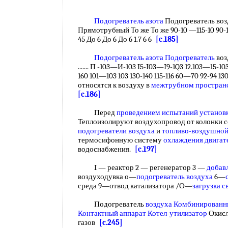
Подогреватель азота
Подогреватель воз
Прямотрубный То же То же 90-10 —115-10 90-1
45 До 6 До 6 До 6 1.7 6 6
[c.185]
Подогреватель азота Подогреватель
возду
....... П -103—И-103 I5-I03—I9-1Q3 12.103—15-1
160 101—103 103 130-140 115-116 60—70 92-94 
относятся к воздуху в
межтрубном простран
[c.186]
Перед
проведением испытаний установ
Теплоизолируют воздухопровод от колонки с
подогреватели воздуха
и
топливо-воздушно
термосифонную систему
охлаждения двигат
водоснабжения.
[c.197]
I — реактор 2 — регенератор 3 —
добав
воздуходувка о—
подогреватель воздуха
6—
среда 9—отвод катализатора /О—
загрузка с
Подогреватель
воздуха Комбинированн
Контактный аппарат
Котел-утилизатор
Окисл
газов
[c.245]