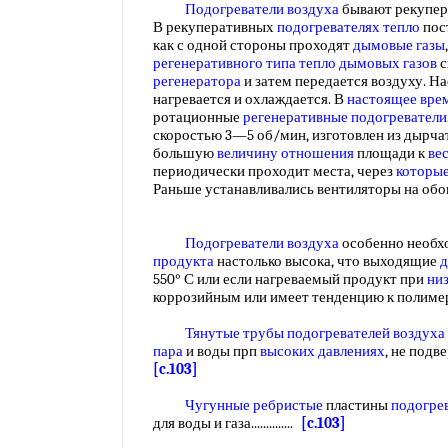
Подогреватели воздуха
бывают рекупер
В рекуперативных
подогревателях тепло
пос
как с одной стороны проходят
дымовые газы
регенеративного типа
тепло дымовых газов
с
регенератора
и затем передается воздуху. Н
нагревается и охлаждается. В
настоящее вре
ротационные
регенеративные подогреватели
скоростью 3—5 об/мин, изготовлен из дырча
большую
величину отношения
площади к
ве
периодически проходит места, через
которы
Раньше устанавливались вентиляторы на обои
Подогреватели воздуха
особенно необх
продукта
настолько высока, что выходящие
д
550° С или если нагреваемый продукт при
ни
коррозийным или имеет тенденцию к полим
Тянутые трубы
подогревателей воздуха
пара
и воды прп
высоких давлениях
, не подвер
[c.103]
Чугунные ребристые
пластины
подогре
для воды и газа..............
[c.103]