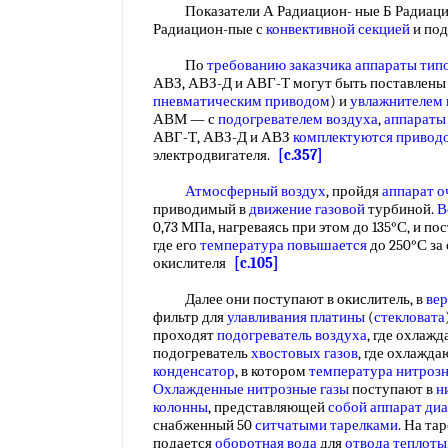
Показатели А Радиацион- ные Б Радиаци
Радиацион-пые с
конвективной секцией
и под
По
требованию заказчика
аппараты тип
АВЗ, АВЗ-Д и АВГ-Т могут быть поставлены 
пневматическим приводом
) и
увлажнителем 
АВМ — с
подогревателем воздуха
,
аппараты
АВГ-Т, АВЗ-Д и АВЗ
комплектуются привод
электродвигателя.
[c.357]
Атмосферный воздух
, пройдя
аппарат о
приводимый в
движение газовой
турбиной.
В
0,73 МПа, нагреваясь при этом до 135°С, и по
где его
температура повышается
до 250°С за
окислителя
[c.105]
Далее они поступают в окислитель, в
вер
фильтр для
улавливания платины
(
стекловата
проходят
подогреватель воздуха
, где охлаж
подогреватель
хвостовых газов
, где охлажда
конденсатор
, в котором
температура нитроз
Охлажденные нитрозные газы
поступают в
н
колонны
, представляющей
собой
аппарат ди
снабженный 50
ситчатыми тарелками
. На та
подается
оборотная вода
для
отвода теплоты