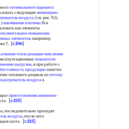
нного
оптимального варианта
льзовать следующие
инженерно-
греватель воздуха
(см. рис. 9.1),
я
улавливания платины
14 и
зовать как элементы
ополнительное повышение
рвных элементов
, например
ака 7,
[c.246]
ьзования тепла реакции
окисления
, эксплуатационные
показатели
енению нагрузки
, и при работе с
ебестоимость продукции
заметно
ичие теплового рецикла по
потоку
подогреватель воздуха
к
арат
приготовления аммиачно-
духа.
[c.215]
ра, последовательно проходят
ель воздуха
, после чего
идов азота.
[c.215]