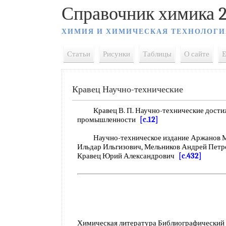
Справочник химика 2
ХИМИЯ И ХИМИЧЕСКАЯ ТЕХНОЛОГИ
Статьи
Рисунки
Таблицы
О сайте
E
Кравец Научно-технические
Кравец В. П. Научно-технические дости
промышленности
[c.12]
Научно-техническое издание Аржанов Ми
Ильдар Ильгизович, Мельников Андрей Петр
Кравец Юрий Александрович
[c.432]
Химическая литература Библиографический с