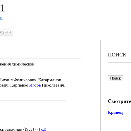
1
Я
nglish
ПОИСК
жения химической
хаил Феликсович, Кагарманов
ович, Карпенко
Игорь
Николаевич,
Смотрите
Кравец
правочник (1953) -- [
c.0
]