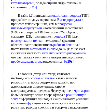
катализаторами
, обладающими гидрирующей и
кислотной
[c.28]
В табл. 3.7 приведены
показатели процесса
ТИП
при работе по двум вариантам.
Выход продукта
в
процессе хайзомер ниже, чем в
процессах
низкотемпературной
изомеризации и составляет
98%, а в процессе ТИП — около 97%. Однако,
согласно [121], применение
процесса
ТИП для
изомеризации пентан
-гексановой фракции
обеспечивает повышение
выработки
бензина
с
постоянным
октановым числом
до 85 (ИМ) за счет
снижения жесткости
каталитического риформинга
,
что дает также увеличение межрегенерацнонного
пробега катализатора
риформинга.
[c.107]
Галогены (фтор или хлор) являются
необходимой
составно частью
катализаторов
риформинга, но их содержание должно no i
держиваться в определенных, строго
контролируемых пределах Нерегулярное и
чрезмерно
большое поступление хлора (фтора в
реакционную
зону
риформинга приводит к аномальному усиленш
кислотной функции
катализатора
, способствует
развитию реакцш крекинга и ускоряет закоксование