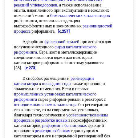
реакций углеводородов
, а также использование
опыта, накопленного при эксплуатации нескольких
поколений моно- и
биметаллических катализаторов
риформинга, позволило создать ряд
высокоэффективных и экономичных
разновидностей
процесса
риформинга.
[c.257]
Адсорбция
фуллеровой землей
применяется для
получения исходного
сырья каталитического
риформинга
. Сера, азот и металлсодержащие
соединения являются ядами для некоторых
катализаторов риформинга и поэтому удаляются
[48].
[c.273]
В способах размещения и
регенерации
катализатора
в
последние годы
также произошли
значительные изменения. Если в первых
промышленных установках каталитического
риформинга
сырье риформи-ровали в реакторах с
неподвижным слоем катализатора
без регенерации
его в аппарате, то на современных установках,
благодаря технологическим
усовершенствованиям
процесса
и
разработке новых
высокоэффективных
катализаторов,
риформинг бензиновых
фракций
проводят в
реакторных блоках
с движущимся
катализатором и его непрерывной регенерацией без