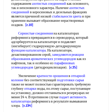
содержанием
азотистых соединений
как основного,
так и неосновного характера. Наличие
азотистых
соединений
в керосиновых и дизельных фракциях
является причиной низкой
стабильности цвета
и при
хранении вызывает образование нерастворимых
осадков.
[c.10]
Сернистые соединения
на катализаторах
риформинга превращаются в сероводород, который
адсорбируется на катализаторе и подавляет
(ингибирует) гидрирующую-дегидрирующую
функцию катализатора
. На катализаторе,
дезактивированном серой,
замедляются реакции
образования ароматических углеводородов
как из
нафтенов, так и особенно из
парафиновых
углеводородов
(дегидроциклизация).
[c.25]
Увеличение
кратности орошения
в
отпарной
колонне
без соответствующей
подготовки сырья
также не может полностью гарантировать требуемую
глубину
отпарки
воды, по.этому сырье, поступающее
на установку, должно отстаиваться в резервуарах не
менее 24 ч. В противном случае
падает активность
катализатора
риформинга в результате вымывания
хлора.
[c.134]