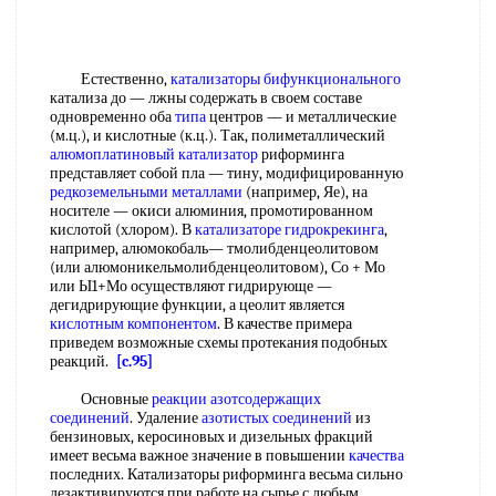
Естественно,
катализаторы бифункционального
катализа до — лжны содержать в своем составе
одновременно оба
типа
центров — и металлические
(м.ц.), и кислотные (к.ц.). Так, полиметаллический
алюмоплатиновый катализатор
риформинга
представляет собой пла — тину, модифицированную
редкоземельными металлами
(например, Яе), на
носителе — окиси алюминия, промотированном
кислотой (хлором). В
катализаторе гидрокрекинга
,
например, алюмокобаль— тмолибденцеолитовом
(или алюмоникельмолибденцеолитовом), Со + Мо
или Ы1+Мо осуществляют гидрирующе —
дегидрирующие функции, а цеолит является
кислотным компонентом
. В качестве примера
приведем возможные схемы протекания подобных
реакций.
[c.95]
Основные
реакции азотсодержащих
соединений
. Удаление
азотистых соединений
из
бензиновых, керосиновых и дизельных фракций
имеет весьма важное значение в повышении
качества
последних. Катализаторы риформинга весьма сильно
дезактивируются при работе на сырье с любым