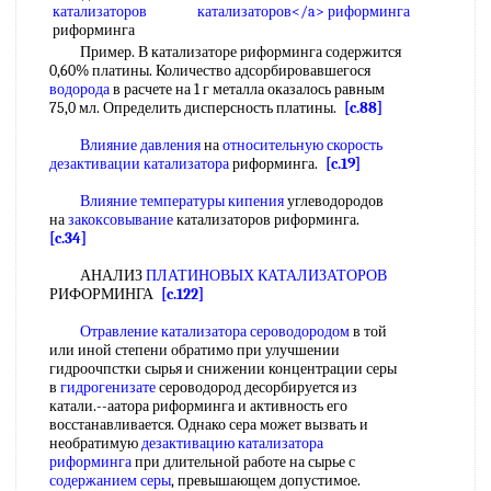
катализаторов
риформинга
Пример. В катализаторе риформинга содержится
0,60% платины. Количество адсорбировавшегося
водорода
в расчете на 1 г металла оказалось равным
75,0 мл. Определить дисперсность платины.
[c.88]
Влияние давления
на
относительную скорость
дезактивации катализатора
риформинга.
[c.19]
Влияние температуры кипения
углеводородов
на
закоксовывание
катализаторов риформинга.
[c.34]
АНАЛИЗ
ПЛАТИНОВЫХ КАТАЛИЗАТОРОВ
РИФОРМИНГА
[c.122]
Отравление катализатора сероводородом
в той
или иной степени обратимо при улучшении
гидроочпстки сырья и снижении концентрации серы
в
гидрогенизате
сероводород десорбируется из
катали.--аатора риформинга и активность его
восстанавливается. Однако сера может вызвать и
необратимую
дезактивацию катализатора
риформинга
при длительной работе на сырье с
содержанием серы
, превышающем допустимое.