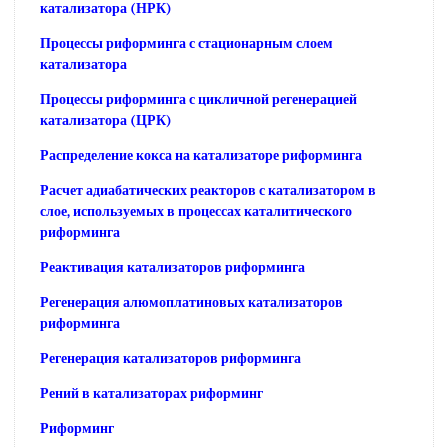
катализатора (НРК)
Процессы риформинга с стационарным слоем
катализатора
Процессы риформинга с цикличной регенерацией
катализатора (ЦРК)
Распределение кокса на катализаторе риформинга
Расчет адиабатических реакторов с катализатором в
слое, используемых в процессах каталитического
риформинга
Реактивация катализаторов риформинга
Регенерация алюмоплатиновых катализаторов
риформинга
Регенерация катализаторов риформинга
Рений в катализаторах риформинг
Риформинг