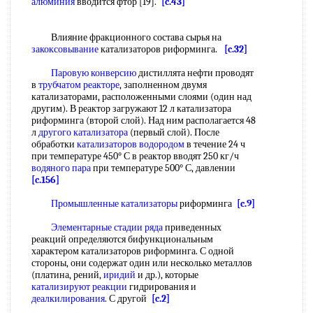
алюминия
вводится фтор [19].
[c.43]
Влияние фракционного состава сырья на
закоксовывание
катализаторов риформинга.
[c.32]
Паровую конверсию
дистиллята нефти проводят
в
трубчатом реакторе
, заполненном двумя
катализаторами, расположенными слоями (один над
другим). В реактор загружают 12 л катализатора
риформинга (второй слой). Над ним располагается 48
л
другого катализатора
(первый слой). После
обработки
катализаторов водородом
в течение 24 ч
при температуре 450° С в реактор вводят 250 кг/ч
водяного пара
при температуре 500° С, давлении
[c.156]
Промышленные катализаторы
риформинга
[c.9]
Элементарные стадии
ряда
приведенных
реакций определяются бифункциональным
характером катализаторов риформинга. С одной
стороны, они содержат один или несколько металлов
(платина, рений,
иридий
и др.), которые
катализируют реакции
гидрирования и
деалкилирования
. С другой
[c.2]