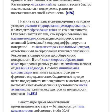
причин может оказаться весьма значительной.
Катализатор,
отра
вленный
металлами, весьма быстро
закоксовывается и после регене рации не
восстанавливает своей активности.
[c.26]
Платина на катализаторе риформинга не только
ускоряет
реакции гидрирования-дегидрирования
, но
и замедляет
образование кокса
на его поверхности.
Обусловливается это тем, что адсорбированный на
платине водород
сначала диссоциируется, за ем
активный (атомарный) водород диффундирует на
поверхнос — ти
катализатора
к
кислотным центрам
,
ответственным за образование коксовых отложений.
Коксогены гидрируются и десорбируются с
поверхности. Б этой
связи скорость
образования
кокса
при прочих равных условиях
симбатно
зависит
от
давления водорода
. Поэтому
минимальная
концентрация
платины в катализаторах ри —
форминга определяется необходимостью прежде
всего поддерживать их поверхность в чистом виде, а
не только с целью образования достаточного
числа
активных
металлических центров на поиерхности
носителя.
[c.181]
В настоящее время отечественной
промышленностью выра — батьшаются три
типа
катализаторов
риформинга (табл. 10.4)