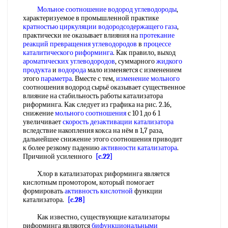
Мольное соотношение
водород углеводороды
,
характеризуемое в промышленной практике
кратностью циркуляции водородсодержащего газа
,
практически не оказывает влияния на
протекание
реакций
превращения углеводородов
в
процессе
каталитического риформинга
. Как правило, выход
ароматических углеводородов
, суммарного
жидкого
продукта
и
водорода
мало изменяется с изменением
этого
параметра
. Вместе с тем,
изменение мольного
соотношения водород сырьё оказывает существенное
влияние на стабильность работы катализатора
риформинга. Как следует из графика на рис. 2.16,
снижение
мольного соотношения
с 10 1 до 6 1
увеличивает
скорость дезактивации
катализатора
вследствие накопления кокса на нём в 1,7 раза,
дальнейшее снижение этого соотношения приводит
к более резкому падению
активности катализатора
.
Причиной усиленного
[c.22]
Хлор в катализаторах риформинга является
кислотным промотором, который помогает
формировать
активность кислотной
функции
катализатора.
[c.28]
Как известно, существующие катализаторы
риформинга являются
бифункциональными