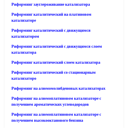
Риформинг зауглероживание катализатора
Риформинг каталитический на платиновом
катализаторе
Риформинг каталитический с движущимся
катализатором
Риформинг каталитический с движущимся слоем
катализатора
Риформинг каталитический слоем катализатора
Риформинг каталитический со стационарным
катализаторо
Риформинг на алюмомолибденовых катализаторах
Риформинг на алюмоплатиновом катализаторе с
получением ароматических углеводородов
Риформинг на алюмоплатиновом катализаторе с
получением высокооктанового бензина