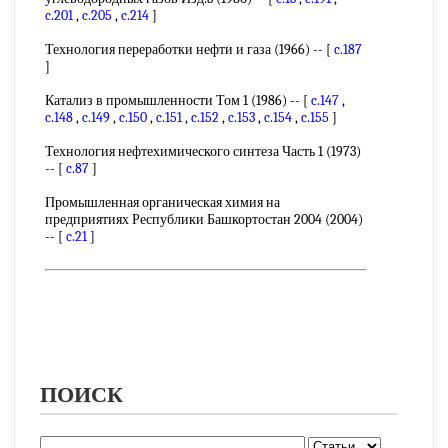
c.201
,
c.205
,
c.214
]
Технология переработки нефти и газа (1966) -- [
c.187
]
Катализ в промышленности Том 1 (1986) -- [
c.147
,
c.148
,
c.149
,
c.150
,
c.151
,
c.152
,
c.153
,
c.154
,
c.155
]
Технология нефтехимического синтеза Часть 1 (1973)
-- [
c.87
]
Промышленная органическая химия на
предприятиях Республики Башкортостан 2004 (2004)
-- [
c.21
]
ПОИСК