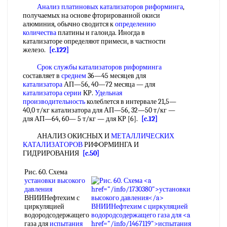
Анализ платиновых катализаторов риформинга
,
получаемых на основе фторированной окиси
алюминия, обычно сводится к
определению
количества
платины и галоида. Иногда в
катализаторе определяют примеси, в частности
железо.
[c.122]
Срок службы катализаторов риформинга
составляет в
среднем
36—45 месяцев для
катализатора
АП—56, 40—72 месяца — для
катализатора серии
КР.
Удельная
производительность
колеблется в интервале 21,5—
40,0 т/кг катализатора для АП—56, 32—50 т/кг —
для АП—64, 60— 5 т/кг — для КР [6].
[c.12]
АНАЛИЗ ОКИСНЫХ И
МЕТАЛЛИЧЕСКИХ
КАТАЛИЗАТОРОВ
РИФОРМИНГА И
ГИДРИРОВАНИЯ
[c.50]
Рис. 60. Схема
установки высокого
давления
ВНИИНефтехим с
циркуляцией
водородсодержащего
газа для
испытания