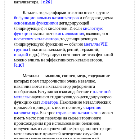
катализатора.
[c.26]
Катализаторы риформинга относятся к группе
бифункциональных катализаторов
и обладают двумя
основными функциями
дегидрирующей
(гидрирующей) и кислотной. И если
кислотную
функцию
выполняет
окись алюминия
, являющаяся
носителем катализатора
, то дегидрирующую
(гидрирующую) функцию — обычно
металлы VIII
группы
(платина, палладий, рений, германий,
иридий
и др.). Регулируя соотношение этих функций
можно влиять на эффективность катализаторов.
[c.10]
Металлы — мышьяк, свинец, медь, содержание
которых поел гпдроочистки очень невелико,
накапливаются на катализатор риформинга
необратимо. Вступая во взаимодействие с
платиной
металлы
нарушают гидрируюш,ую-дегидрирующую
функцию ката
лизатора
. Накопление металлических
примесей приводит к посте пенному
старению
катализатора
. Быстрое
отравление катализатор
может
пметь место при переходе на сырье вторичного
происхождения при использовании бензинов,
полученных из ловушечной нефти где концентрация
металлических примесей вследствие случайны