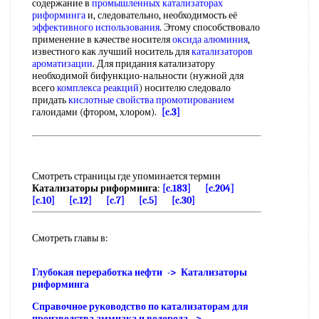
содержание в
промышленных катализаторах
риформинга
и, следовательно, необходимость её
эффективного использования
. Этому способствовало
применение в качестве носителя
оксида алюминия
,
известного как лучший носитель для
катализаторов
ароматизации
. Для придания катализатору
необходимой бифункцио-нальности (нужной для
всего
комплекса реакций
) носителю следовало
придать
кислотные свойства
промотированием
галоидами (фтором, хлором).
[c.3]
Смотреть страницы где упоминается термин
Катализаторы риформинга
:
[c.183]
[c.204]
[c.10]
[c.12]
[c.7]
[c.5]
[c.30]
Смотреть главы в:
Глубокая переработка нефти -> Катализаторы
риформинга
Справочное руководство по катализаторам для
производства аммиака и водорода ->