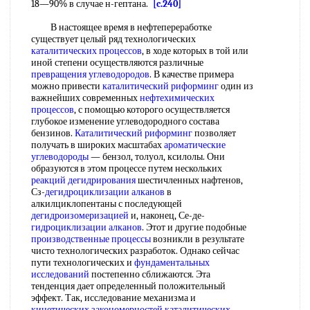
18—90% в случае н-гептана.
[c.240]
В настоящее время в нефтепереработке
существует целый ряд технологических
каталитических процессов
, в ходе которых в той или
иной степени осуществляются различные
превращения углеводородов
. В качестве примера
можно привести
каталитический риформинг
один из
важнейших современных
нефтехимических
процессов
, с помощью которого осуществляется
глубокое изменение углеводородного состава
бензинов.
Каталитический риформинг
позволяет
получать в широких масштабах
ароматические
углеводороды
— бензол, толуол, ксилолы. Они
образуются в этом процессе путем нескольких
реакций дегидрирования
шестичленных нафтенов,
Сз-
дегидроциклизации алканов
в
алкилциклопентаны с последующей
дегидроизомеризацией
и, наконец, Се-де-
гидроциклизации
алканов
. Этот и другие подобные
производственные процессы
возникли в результате
чисто технологических разработок. Однако сейчас
пути технологических и
фундаментальных
исследований
постепенно сближаются. Эта
тенденция дает определенный положительный
эффект. Так, исследование механизма и
кинетических закономерностей
каталитических