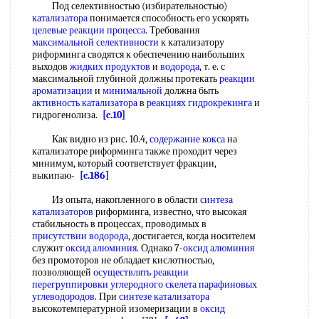
Под селективностью (избирательностью)
катализатора
понимается способность его ускорять
целевые реакции
процесса
. Требования
максимальной селективности
к катализатору
риформинга сводятся к обеспечению наибольших
выходов
жидких продуктов
и
водорода
, т. е. с
максимальной глубиной должны протекать
реакции
ароматизации
и
минимальной
должна быть
активность катализатора
в
реакциях гидрокрекинга
и
гидрогенолиза.
[c.10]
Как видно из рис. 10.4,
содержание кокса
на
катализаторе риформинга также проходит через
минимум, который соответствует фракции,
выкипаю-
[c.186]
Из опыта, накопленного в области
синтеза
катализаторов
риформинга, известно, что высокая
стабильность в процессах, проводимых в
присутствии водорода
, достигается, когда носителем
служит
оксид алюминия
. Однако 7-
оксид алюминия
без промоторов не обладает кислотностью,
позволяющей
осуществлять реакции
перегруппировки углеродного скелета
парафиновых
углеводородов
. При
синтезе катализатора
высокотемпературной изомеризации в
оксид