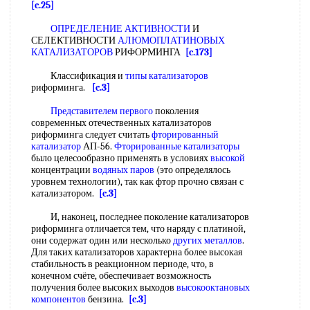
[c.25]
ОПРЕДЕЛЕНИЕ АКТИВНОСТИ
И
СЕЛЕКТИВНОСТИ
АЛЮМОПЛАТИНОВЫХ
КАТАЛИЗАТОРОВ
РИФОРМИНГА
[c.173]
Классификация и
типы катализаторов
риформинга.
[c.3]
Представителем первого
поколения
современных отечественных катализаторов
риформинга следует считать
фторированный
катализатор
АП-56.
Фторированные катализаторы
было целесообразно применять в условиях
высокой
концентрации
водяных паров
(это определялось
уровнем технологии), так как фтор прочно связан с
катализатором.
[c.3]
И, наконец, последнее поколение катализаторов
риформинга отличается тем, что наряду с платиной,
они содержат один или несколько
других металлов
.
Для таких катализаторов характерна более высокая
стабильность в реакционном периоде, что, в
конечном счёте, обеспечивает возможность
получения более высоких выходов
высокооктановых
компонентов
бензина.
[c.3]