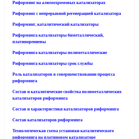
Риформинг на алюмохромовых катализаторах
Риформинг с непрерывной регенерацией катализатора
Риформинг, каталитический катализаторы
Риформинга катализаторы биметаллический,
платинорениевы
Риформинга катализаторы полиметаллические
Риформинга катализаторы срок службы
Роль катализаторов в совершенствовании процесса
риформинга
Состав и каталитические свойства полиметаллических
катализаторов риформинга
Состав и характеристики катализаторов риформинга
Состав катализаторов риформинга
Технологическая схема установки каталитического
риформинга на платиновом катализаторе