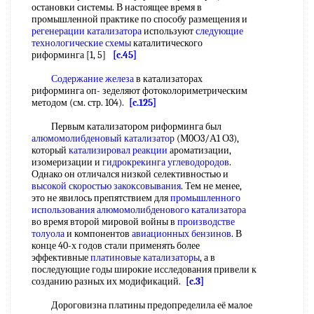
остановки системы. В настоящее время в
промышленной практике по способу размещения и
регенерации катализатора
используют
следующие
технологические схемы
каталитического
риформинга [1, 5]
[c.45]
Содержание железа
в катализаторах
риформинга оп- зеделяют фотоколориметрическим
методом (см. стр. 104).
[c.125]
Первым катализатором риформинга был
алюмомолибденовый катализатор
(М0О3/А1 О3),
который
катализировал реакции
ароматизации,
изомеризации и
гидрокрекинга углеводородов
.
Однако он отличался низкой селективностью и
высокой скоростью
закоксовывания
. Тем не менее,
это не явилось препятствием для
промышленного
использования
алюмомолибденового катализатора
во время второй мировой войны в
производстве
толуола
и компонентов
авиационных бензинов
. В
конце 40-х годов стали применять более
эффективные
платиновые катализаторы
, а в
последующие годы широкие исследования привели к
созданию разных их модификаций.
[c.3]
Дороговизна платины предопределила её малое