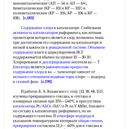
монометаллические (АП — 56 и АП — 64),
биметаллические (КР — 101 и КР — 102) и
полиметаллические (КР — 104, КР — 106 и КР —
108).
[c.183]
Содержание хлора
в катализаторе. Стабильная
активность катализаторов
риформинга, кислотным
промотором которого является хлор, возможна лишь
при достаточном его содержании на катализаторе и
низкой влажности в
реакционной системе
.
Объемное
содержание
влаги в циркулируемом ВСГ
поддерживается обычно на уровне 10 —30-10 .
Хлорирование и
дехлорирование
носителя ка — Т
1
лизатора
является
равновесным процессом
содержание хлора
в ка — тализаторе зависит от
мольного отношения
водяные пары
хлоро — водород
в
газовой
фазе.
[c.190]
В работах Б. А. Казанского с сотр. [13, 18, 48, 152]
изучены превращения н-гексана, н-гептана и
изомерных октанов при 370—540°С в присутствии
катализатора
Pt/
АЬОз
(0,6°/о Pt на V AbOs), близкого
по составу к катализатору риформинга, но не
содержащего галогена. В
атмосфере водорода
в
указанном температурном интервале
общая степень
превращения
составляла 12,5— 60% для н-гексана и