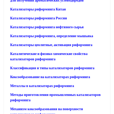
для получения ароматических углеводородов
Катализаторы риформинга Китая
Катализаторы риформинга России
Катализаторы риформинга нефтяного сырья
Катализаторы риформинга, определение мышьяка
Катализаторы цеолитные, активация риформинга
Каталитические и физико-химические свойства
катализаторов риформинга
Классификация и типы катализаторов риформинга
Коксообразование на катализаторах риформинга
Металлы в катализаторах риформинга
Методы приготовления промышленных катализаторов
риформинга
Механизм коксообразования на поверхности