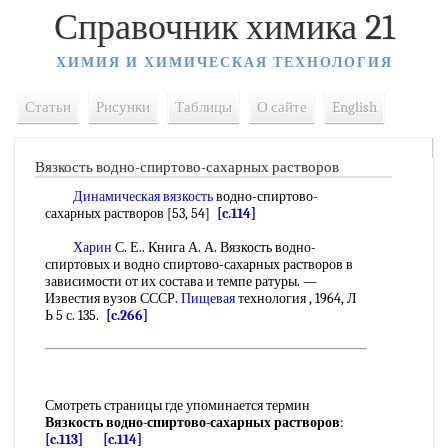
Справочник химика 21
ХИМИЯ И ХИМИЧЕСКАЯ ТЕХНОЛОГИЯ
Статьи
Рисунки
Таблицы
О сайте
English
Вязкость водно-спиртово-сахарных растворов
Динамическая вязкость
водно-спиртово-
сахарных растворов [53, 54]
[c.114]
Харин
С. Е.. Книга А. А. Вязкость водно-
спиртовых и водно спиртово-сахарных растворов в
зависимости от их состава и темпе ратуры. —
Известия вузов СССР.
Пищевая
технология , 1964, Л
Ь 5 с. 135.
[c.266]
Смотреть страницы где упоминается термин
Вязкость водно-спиртово-сахарных растворов
:
[c.113]
[c.114]