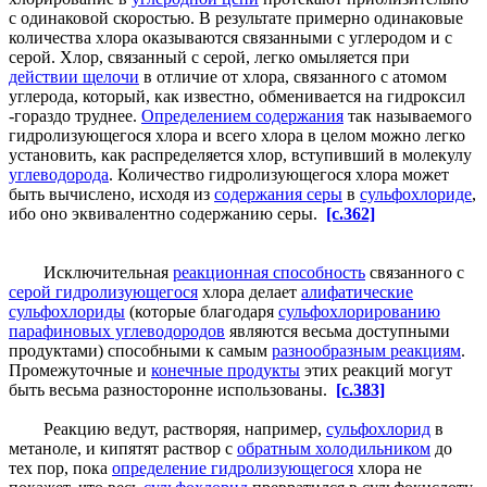
с одинаковой скоростью. В результате примерно одинаковые
количества хлора оказываются связанными с углеродом и с
серой. Хлор, связанный с серой, легко омыляется при
действии щелочи
в отличие от хлора, связанного с атомом
углерода, который, как известно, обменивается на гидроксил
-гораздо труднее.
Определением содержания
так называемого
гидролизующегося хлора и всего хлора в целом можно легко
установить, как распределяется хлор, вступивший в молекулу
углеводорода
. Количество гидролизующегося хлора может
быть вычислено, исходя из
содержания серы
в
сульфохлориде
,
ибо оно эквивалентно содержанию серы.
[c.362]
Исключительная
реакционная способность
связанного с
серой гидролизующегося
хлора делает
алифатические
сульфохлориды
(которые благодаря
сульфохлорированию
парафиновых углеводородов
являются весьма доступными
продуктами) способными к самым
разнообразным реакциям
.
Промежуточные и
конечные продукты
этих реакций могут
быть весьма разносторонне использованы.
[c.383]
Реакцию ведут, растворяя, например,
сульфохлорид
в
метаноле, и кипятят раствор с
обратным холодильником
до
тех пор, пока
определение гидролизующегося
хлора не