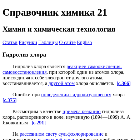
Справочник химика 21
Химия и химическая технология
Статьи
Рисунки
Таблицы
О сайте
English
Гидролиз хлора
Гидролиз хлора является
реакцией самоокисления-
самовосстановления
, при которой один нз атомов хлора,
присоединяя к себе электрон от другого атома,
восстанавливается, а
другой атом
хлора окисляется.
[c.366]
Ошибки при
определении гидролизующегося
хлора
[c.375]
Рассмотрим в качестве
примера реакцию
гидролиза
хлора, растворенного в воле, изученную (1894—1899) А. А.
Яковкиным
[c.291]
На
рассеянном свету
сульфохлорирование
и
хлорирование в
углеродной цепи
протекают приблизительно