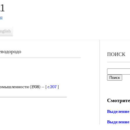
1
Я
nglish
еводородо
ПОИСК
омышленности (1938) -- [
c.207
]
Смотрите
Выделение 
Выделение 