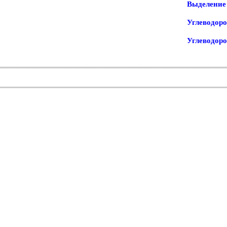
Выделение 
Углеводоро
Углеводор