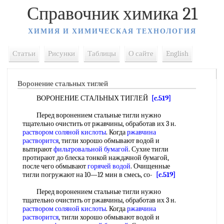
Справочник химика 21
ХИМИЯ И ХИМИЧЕСКАЯ ТЕХНОЛОГИЯ
Статьи
Рисунки
Таблицы
О сайте
English
Воронение стальных тиглей
ВОРОНЕНИЕ СТАЛЬНЫХ ТИГЛЕЙ
[c.519]
Перед воронением стальные тигли нужно
тщательно очистить от ржавчины, обработав их 3 н.
раствором соляной кислоты
. Когда
ржавчина
растворится
, тигли хорошо обмывают водой и
вытирают
фильтровальной бумагой
. Сухие тигли
протирают до блеска тонкой наждачной бумагой,
после чего обмывают
горячей водой
. Очищенные
тигли погружают на 10—12 мин в смесь, со-
[c.519]
Перед воронением стальные тигли нужно
тщательно очистить от ржавчины, обработав их 3 н.
раствором соляной кислоты
. Когда
ржавчина
растворится
, тигли хорошо обмывают водой и