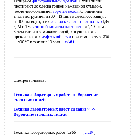
вытирают
фильтровальной бумагой
. Сухие тигли
протирают до блеска тонкой наждачной бумагой,
после чего обмывают
горячей водой
. Очищенные
тигли погружают на 10—12 мин в смесь, состоящую
из 100 мл воды, 5 мл
серной кислоты плотностью
1,84
zj M и 1 мл
азотной кислоты плотности
и 1,40 г/см .
Затем тигли промывают водой, высушивают и
прокаливают в
муфельной печи
при температуре 300
—400 °С в течение 10 мин.
[c.681]
Смотреть главы в:
Техника лабораторных работ -> Воронение
стальных тиглей
Техника лабораторных работ Издание 9 ->
Воронение стальных тиглей
Техника лабораторных работ (1966) -- [
c.519
]