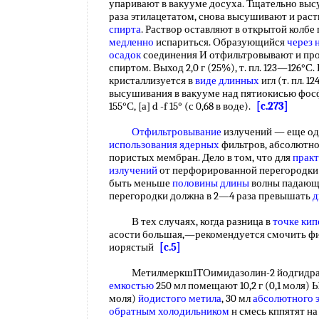
упаривают в вакууме досуха. Тщательно в
раза этилацетатом, снова высушивают и раст
спирта
. Раствор оставляют в открытой колбе 
медленно
испариться. Образующийся
через 
осадок
соединения И отфильтровывают и пр
спиртом. Выход 2,0 г (25%), т. пл. 123—126°С
кристаллизуется в
виде длинных
игл (т. пл. 
высушивания в вакууме над пятиокисью фосф
155°С, [а] d -f 15° (с 0,68 в воде).
[c.273]
Отфильтровывание
излучений — еще од
использования ядерных
фильтров, абсолютн
пористых мембран. Дело в том, что для
практ
излучений
от перфорированной перегородк
быть меньше
половины длины
волны падающе
перегородки должна в 2—4 раза превышать
д
В тех случаях, когда разница в
точке кип
асости большая,—рекомендуется смочить фи
иорястый
[c.5]
Метилмеркш1ТОимидазолин-2 йодгидрат.
емкостью
250 мл помещают 10,2 г (0,1 моля) 
моля)
йодистого метила
, 30 мл
абсолютного 
обратным холодильником
н смесь кппятят н