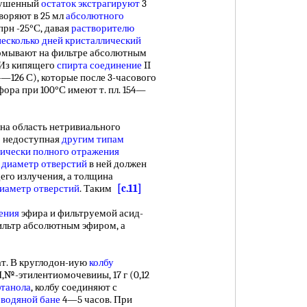
ысушенный
остаток экстрагируют
3
воряют в 25 мл
абсолютного
прн -25°С, давая
растворителю
несколько
дней
кристаллический
омывают на фильтре абсолютным
. Из кипящего
спирта соединение
II
124—126 С), которые после 3-часового
ора при 100°С имеют т. пл. 154—
на область нетривиального
о недоступная
другим типам
ически полного
отражения
и
диаметр отверстий
в ней должен
го излучения, а толщина
иаметр отверстий
. Таким
[c.11]
ения
эфира и фильтруемой асид-
льтр абсолютным эфиром, а
 В круглодон-иую
колбу
Ы,№-этилентиомочевииы, 17 г (0,12
этанола
, колбу соединяют с
а
водяной бане
4—5 часов. При