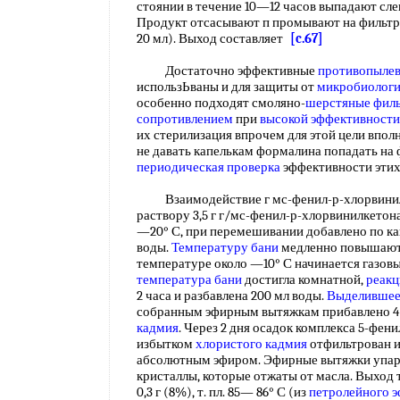
стоянии в течение 10—12 часов выпадают сле
Продукт отсасывают п промывают на фильтре
20 мл). Выход составляет
[c.67]
Достаточно эффективные
противопылев
использЬваны и для защиты от
микробиологи
особенно подходят смоляно-
шерстяные фил
сопротивлением
при
высокой эффективности
их стерилизация впрочем для этой цели впол
не давать капелькам формалина попадать на
периодическая проверка
эффективности эти
Взаимодействие г мс-фенил-р-хлорвинил
раствору 3,5 г г/мс-фенил-р-хлорвинилкетон
—20° С, при перемешивании добавлено по кап
воды.
Температуру бани
медленно повышают
температуре около —10° С начинается газовы
температура бани
достигла комнатной,
реакц
2 часа и разбавлена 200 мл воды.
Выделившее
собранным эфирным вытяжкам прибавлено 4 
кадмия
. Через 2 дня осадок комплекса 5-фени
избытком
хлористого кадмия
отфильтрован и
абсолютным эфиром. Эфирные вытяжки упаре
кристаллы, которые отжаты от масла. Выход 
0,3 г (8%), т. пл. 85— 86° С (из
петролейного 