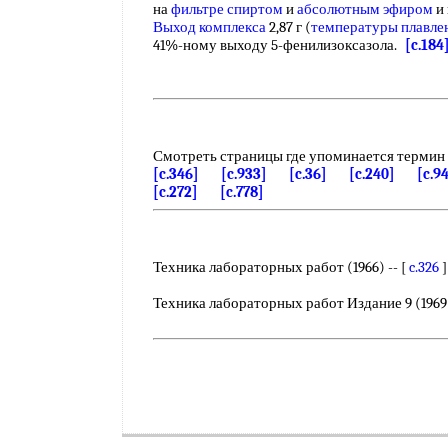
на
фильтре спиртом
и
абсолютным эфиром
и
Выход комплекса
2,87 г (
температуры плавле
41%-ному выходу 5-фенилизоксазола.
[c.184
Смотреть страницы где упоминается термин
[c.346]
[c.933]
[c.36]
[c.240]
[c.9
[c.272]
[c.778]
Техника лабораторных работ (1966) -- [
c.326
]
Техника лабораторных работ Издание 9 (1969)