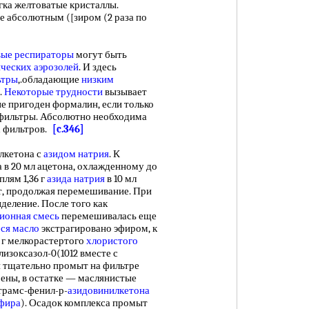
гка желтоватые кристаллы.
 абсолютным ([зиром (2 раза по
ые респираторы
могут быть
ческих аэрозолей
. И здесь
ьтры
,.обладающие
низким
.
Некоторые трудности
вызывает
не пригоден формалин, если только
 фильтры. Абсолютно необходима
х фильтров.
[c.346]
кетона с
азидом натрия
. К
а в 20 мл ацетона, охлажденному до
лям 1,36 г
азида натрия
в 10 мл
, продолжая перемешивание. При
деление. После того как
ионная смесь
перемешивалась еще
ся масло
экстрагировано эфиром, к
г мелкорастертого
хлористого
лизоксазол-0(1012 вместе с
 тщательно промыт на фильтре
ны, в остатке — маслянистые
трамс-фенил-р-
азидовинилкетона
эфира
). Осадок комплекса промыт