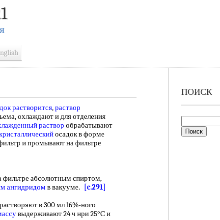
1
Я
nglish
ПОИСК
док растворится
,
раствор
ъема, охлаждают и для отделения
хлажденный раствор
обрабатывают
кристаллический
осадок в форме
фильтр и промывают на фильтре
фильтре абсолютным спиртом,
м ангидридом
в вакууме.
[c.291]
растворяют в 300 мл 16%-ного
массу
выдерживают 24 ч нри 25°С и