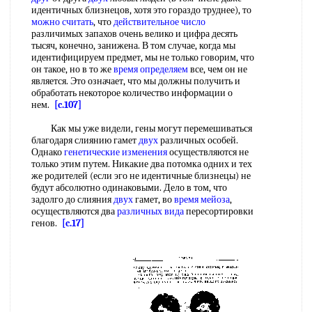
идентичных близнецов, хотя это гораздо труднее), то
можно считать
, что
действительное число
различимых запахов очень велико и цифра десять
тысяч, конечно, занижена. В том случае, когда мы
идентифицируем предмет, мы не только говорим, что
он такое, но в то же
время определяем
все, чем он не
является. Это означает, что мы должны получить и
обработать некоторое количество информации о
нем.
[c.107]
Как мы уже видели, гены могут перемешиваться
благодаря слиянию гамет
двух
различных особей.
Однако
генетические изменения
осуществляются не
только этим путем. Никакие два потомка одних и тех
же родителей (если эго не идентичные близнецы) не
будут абсолютно одинаковыми. Дело в том, что
задолго до слияния
двух
гамет, во
время мейоза
,
осуществляются два
различных вида
пересортировки
генов.
[c.17]