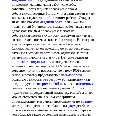
младший брат
, тогда я должен заботиться о нем
вполовину меньше, чем я забочусь о себе, и
совершенно так же, как я забочусь о своем
собственном ребенке. Но могу ли я быть уверен в нем
так же, как я уверен в собственном ребенке Откуда я
знаю, что это мой
младший брат
Если С — мой
идентичный близнец, то я должен заботиться о нем
вдвое больше, чем я забочусь о любом из
собственных детей в сущности, я должен ценить его
жизнь не меньше, чем свою собственную. Но могу ли
я быть уверенным, что он действительно мой
близнец Конечно, он похож на меня, но ведь может
случиться, что мы просто несем одинаковые гены,
детерминирующие черты лица. Нет, я не отдам за
него
собственную жизнь
, потому что хотя и
возможно, что он содержит 100% моих генов, мне
совершенно точно известно, что я несу 100% своих
генов, а поэтому представляю для
самого себя
большую ценность, чем он. Я — тот единственный
индивидуум, в
котором любой
из моих
эгоистичных
генов
может быть совершенно уверен. И хотя в
идеале ген, определяющий индивидуальный эгоизм,
может быть вытеснен геном-соперником,
определяющим альтруистичное спасение по
крайней
мере
одного идентичного близнеца,
двух
детей или
братьев или не менее четырех внуков и т.п., первый
ген обладает таким огромным преимуществом, как