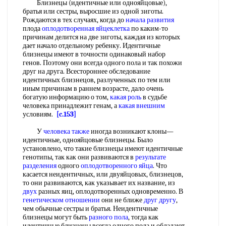
Близнецы (идентичные или однояйцовые),
братья или сестры, выросшие из одной зиготы.
Рождаются в тех случаях, когда до
начала развития
плода
оплодотворенная яйцеклетка
по каким-то
причинам делится на две зиготы, каждая из которых
дает начало отдельному ребенку. Идентичные
близнецы имеют в точности одинаковый набор
генов. Поэтому они всегда одного пола и так похожи
друг на друга. Всестороннее обследование
идентичных близнецов, разлученных по тем или
ииым причинам в раннем возрасте, дало очень
богатую информацию о том,
какая роль
в судьбе
человека принадлежит генам, а
какая внешним
условиям.
[c.153]
У
человека также
иногда возникают клоны—
идентичные, однояйцовые близнецы. Было
установлено, что такие близнецы имеют идентичные
генотипы, так как они развиваются в
результате
разделения
одного
оплодотворенного яйца
. Что
касается неидентичных, или двуяйцовых, близнецов,
то они развиваются, как указывает их название, из
двух
разных яиц, оплодотворенных одновременно. В
генетическом отношении
они не ближе
друг другу
,
чем обычные сестры и братья. Неидентичные
близнецы могут быть
разного пола
, тогда как
идентичные близнецы всегда одного пола и обладают