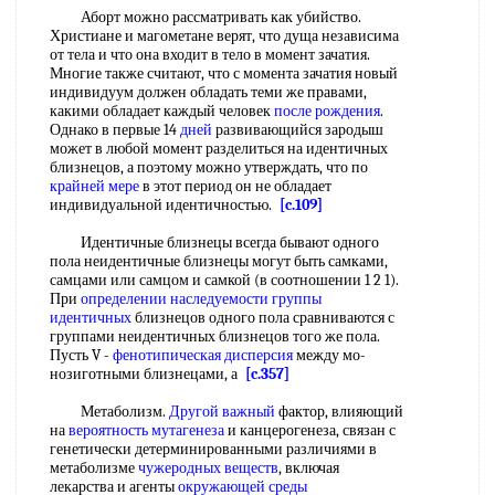
Аборт можно рассматривать как убийство.
Христиане и магометане верят, что дуща независима
от тела и что она входит в тело в момент зачатия.
Многие также считают, что с момента зачатия новый
индивидуум должен обладать теми же правами,
какими обладает каждый человек
после рождения
.
Однако в первые 14
дней
развивающийся зародыш
может в любой момент разделиться на идентичных
близнецов, а поэтому можно утверждать, что по
крайней мере
в этот период он не обладает
индивидуальной идентичностью.
[c.109]
Идентичные близнецы всегда бывают одного
пола неидентичные близнецы могут быть самками,
самцами или самцом и самкой (в соотношении 1 2 1).
При
определении наследуемости
группы
идентичных
близнецов одного пола сравниваются с
группами неидентичных близнецов того же пола.
Пусть V -
фенотипическая дисперсия
между мо-
нозиготными близнецами, а
[c.357]
Метаболизм.
Другой важный
фактор, влияющий
на
вероятность мутагенеза
и канцерогенеза, связан с
генетически детерминированными различиями в
метаболизме
чужеродных веществ
, включая
лекарства и агенты
окружающей среды