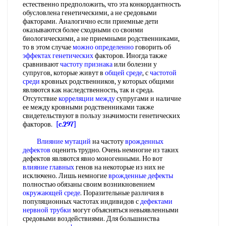
естественно предположить, что эта конкордантность
обусловлена генетическими, а не средовыми
факторами. Аналогично если приемные дети
оказываются более сходными со своими
биологическими, а не приемными родственниками,
то в этом случае
можно определенно
говорить об
эффектах генетических
факторов. Иногда также
сравнивают
частоту признака
или болезни у
супругов, которые живут в
общей среде
, с
частотой
среди
кровных родственников, у которых общими
являются как наследственность, так и среда.
Отсутствие
корреляции между
супругами и наличие
ее между кровными родственниками также
свидетельствуют в пользу значимости генетических
факторов.
[c.297]
Влияние мутаций
на частоту
врожденных
дефектов
оценить трудно. Очень немногие из таких
дефектов являются явно моногенными. Но вот
влияние главных
генов на некоторые из них не
исключено. Лишь немногие
врожденные дефекты
полностью обязаны своим возникновением
окружающей среде
. Поразительные различия в
популяционных частотах индивидов с
дефектами
нервной трубки
могут объясняться невыявленными
средовыми воздействиями. Для большинства