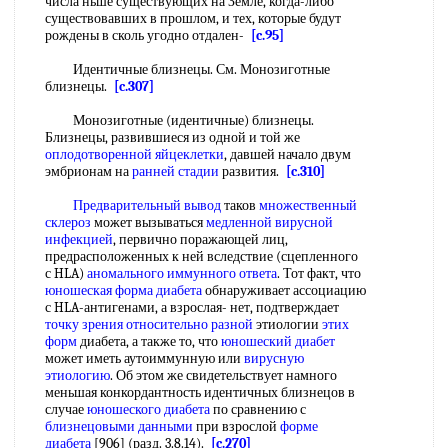
числа ньше существующих на Земле, когда-либо
существовавших в прошлом, и тех, которые будут
рождены в сколь угодно отдален-
[c.95]
Идентичные близнецы. См. Монозиготные
близнецы.
[c.307]
Монозиготные (идентичные) близнецы.
Близнецы, развившиеся из одной и той же
оплодотворенной яйцеклетки
, давшей начало двум
эмбрионам на
ранней стадии
развития.
[c.310]
Предварительный вывод
таков
множественный
склероз
может вызываться
медленной вирусной
инфекцией
, первично поражающей лиц,
предрасположенных к ней вследствие (сцепленного
с HLA)
аномального иммунного ответа
. Тот факт, что
юношеская форма диабета
обнаруживает ассоциацию
с HLA-антигенами, а взрослая- нет, подтверждает
точку зрения
относительно разной
этиологии
этих
форм
диабета, а также то, что
юношеский диабет
может иметь аутоиммунную или
вирусную
этиологию
. Об этом же свидетельствует намного
меньшая конкордантность идентичных близнецов в
случае
юношеского диабета
по сравнению с
близнецовыми данными
при взрослой
форме
диабета
[906] (разд. 3.8.14).
[c.270]