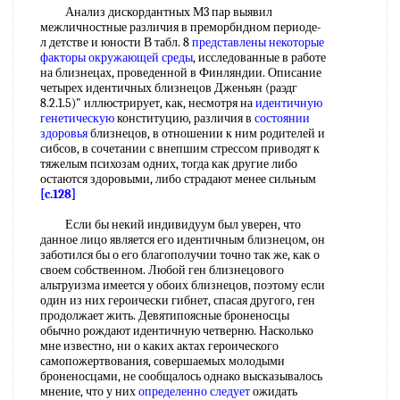
Анализ дискордантных М3 пар выявил
межличностные различия в преморбидном периоде-
л детстве и юности В табл. 8
представлены некоторые
факторы окружающей среды
, исследованные в работе
на близнецах, проведенной в Финляндии. Описание
четырех идентичных близнецов Дженьян (раэдг
8.2.1.5)" иллюстрирует, как, несмотря на
идентичную
генетическую
конституцию, различия в
состоянии
здоровья
близнецов, в отношении к ним родителей и
сибсов, в сочетании с внепшим стрессом приводят к
тяжелым психозам одних, тогда как другие либо
остаются здоровыми, либо страдают менее сильным
[c.128]
Если бы некий индивидуум был уверен, что
данное лицо является его идентичным близнецом, он
заботился бы о его благополучии точно так же, как о
своем собственном. Любой ген близнецового
альтруизма имеется у обоих близнецов, поэтому если
один из них героически гибнет, спасая другого, ген
продолжает жить. Девятипоясные броненосцы
обычно рождают идентичную четверню. Насколько
мне известно, ни о каких актах героического
самопожертвования, совершаемых молодыми
броненосцами, не сообщалось однако высказывалось
мнение, что у них
определенно следует
ожидать