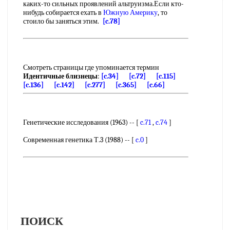
каких-то сильных проявлений альтруизма.Если кто-
нибудь собирается ехать в
Южную Америку
, то
стоило бы заняться этим.
[c.78]
Смотреть страницы где упоминается термин
Идентичные близнецы
:
[c.34]
[c.72]
[c.115]
[c.136]
[c.142]
[c.277]
[c.365]
[c.66]
Генетические исследования (1963) -- [
c.71
,
c.74
]
Современная генетика Т.3 (1988) -- [
c.0
]
ПОИСК