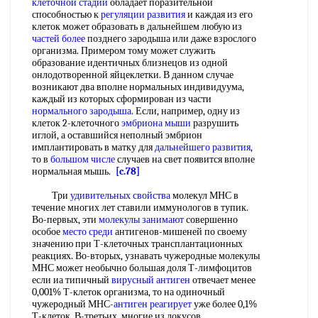
клеточной стадии
обладает поразительной
способностью к
регуляции развития
и каждая из его
клеток может образовать в дальнейшем любую из
частей более
позднего зародыша или даже взрослого
организма. Примером тому может служить
образование идентичных близнецов из одной
онлодотворенной яйцеклетки. В данном случае
возникают два вполне нормальных индивидуума,
каждый из которых сформирован из части
нормального зародыша
. Если, например, одну из
клеток 2-клеточного
эмбриона мыши
разрушить
иглой, а оставшийся неполный эмбрион
имплантировать в матку для
дальнейшего развития
,
то в
большом числе
случаев на свет появится вполне
нормальная мышь.
[c.78]
Три
удивительных свойства
молекул МНС в
течение многих лет ставили иммунологов в тупик.
Во-первых, эти
молекулы занимают
совершенно
особое
место среди
антигенов-мишеней по своему
значению при Т-клеточных трансплантационных
реакциях. Во-вторых, узнавать чужеродные молекулы
МНС может необычно большая доля Т-лимфоцитов
если иа типичный
вирусный антиген
отвечает менее
0,001% Т-клеток организма, то на одиночный
чужеродный МНС-
антиген реагирует
уже более 0,1%
Т-клеток. В-третьих, многие из локусов,