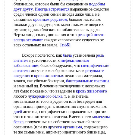
близнецов, которые были бы совершенно
подобны
друг другу
.
Иногда встречается
выраженное сходство
среди членов одной семьи иногда даже лица, не
связанные
кровным родством
, бывают настолько
похожи друг на друга, что мало знакомые люди их
путают, однако близкие ошибаются очень редко.
Черты лица, голос, движения и тип
реакций почти
всегда отличают
каждое человеческое существо от
всех остальных на земле.
[c.65]
Вскоре после того, как
была
установлена
роль
антител
в устойчивости к
инфекционным
заболеваниям
, было обнаружено, что
специфические
антитела
могут также образовываться в
результате
введения
в
кровь животных
неживого материала,
такого, как убитые бактерии,
бактериальные токсины
и змеиный яд. В течение последующих нескольких
лет было показано, что введение в
кровь животного
любого
чужеродного белка
, т. е. антигена,
независимо от того, вреден он или безвреден для
организма, приводит к появлению спустя несколько
дней
антител, специфически направленных против
этого и только этого антигена. Вместе с тем
молекулы
белка
, полученные из собственных тканей этого
организма (или из
другого организма
, содержащего
те же самые гены, апример идентичного близнеца),