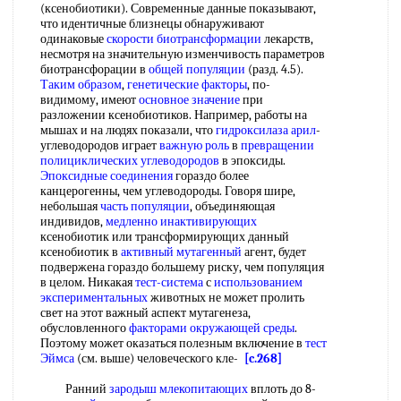
(ксенобиотики). Современные данные показывают,
что идентичные близнецы обнаруживают
одинаковые
скорости биотрансформации
лекарств,
несмотря на значительную изменчивость параметров
биотрансфорации в
общей популяции
(разд. 4.5).
Таким образом
,
генетические факторы
, по-
видимому, имеют
основное значение
при
разложении ксенобиотиков. Например, работы на
мышах и на людях показали, что
гидроксилаза арил
-
углеводородов играет
важную роль
в
превращении
полициклических углеводородов
в эпоксиды.
Эпоксидные соединения
гораздо более
канцерогенны, чем углеводороды. Говоря шире,
небольшая
часть популяции
, объединяющая
индивидов,
медленно инактивирующих
ксенобиотик или трансформирующих данный
ксенобиотик в
активный мутагенный
агент, будет
подвержена гораздо большему риску, чем популяция
в целом. Никакая
тест-система
с
использованием
экспериментальных
животных не может пролить
свет на этот важный аспект мутагенеза,
обусловленного
факторами окружающей среды
.
Поэтому может оказаться полезным включение в
тест
Эймса
(см. выше) человеческого кле-
[c.268]
Ранний
зародыш млекопитающих
вплоть до 8-