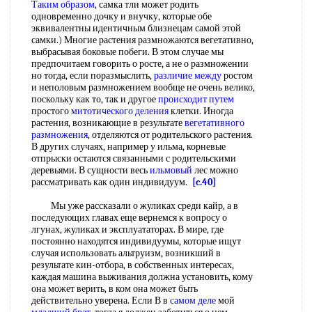
Таким образом
, самка тли может родить
одновременно дочку и внучку, которые обе
эквивалентны идентичным близнецам самой этой
самки.) Многие растения размножаются вегетативно,
выбрасывая боковые побеги. В этом случае мы
предпочитаем говорить о росте, а не о размножении
но тогда, если поразмыслить,
различие между
ростом
и неполовым размножением вообще не очень велико,
поскольку как то, так и другое
происходит путем
простого
митотического деления
клетки. Иногда
растения, возникающие в результате
вегетативного
размножения
, отделяются от родительского растения.
В других случаях, например у ильма, корневые
отпрыски остаются связанными с родительскими
деревьями. В сущности весь
ильмовый
лес можно
рассматривать как один индивидуум.
[c.40]
Мы уже рассказали о жуликах среди кайр, а в
последующих главах еще вернемся к вопросу о
лгунах, жуликах и эксплуататорах. В мире, где
постоянно находятся индивидуумы, которые ищут
случая использовать альтруизм, возникший в
результате кин-отбора, в собственных интересах,
каждая машина выживания должна установить, кому
она может верить, в ком она может быть
действительно уверена. Если В в
самом деле
мой