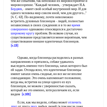
тем же событиям, так непохожи их мировосприятие и
мировоззрение. "Каждый человек, - утверждает H.A.
Бердяев
, - имеет свой особый внутренний мир. И для
одного человека мир совсем иной, чем для другого..."
[4. С. 43]. По-видимому, почти невозможно
встретить духовных близнецов - людей, полностью
независимых в своих суждениях и в то же
время
совершенно
одинаково относящихся к достаточно
широкому кругу
проблем. Во всяком случае, их
существование представляется менее вероятным, чем
существование внешне идентичных близнецов.
[c.13]
Однако, когда близнецы расходились в разных
направлениях и прятались, собаке удавалось
выследить именно того близнеца, запах которого был
ей задан. Отсюда ясно, что идентичные близнецы
имеют запахи очень сходные, но все же не вполне
совпадающие. Это очень напоминает положение,
когда мы, встретив на улице одного из вух
близнецов, не можем с уверенностью сказать,
который же это именно, хотя различаем их, если
видим
[c.101]
Если, как мы видели, собака может
отличить
друг
от друга
двух
любых людей (в том числе даже