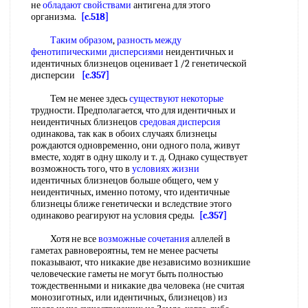
не
обладают свойствами
антигена для этого
организма.
[c.518]
Таким образом
,
разность между
фенотипическими дисперсиями
неидентичных и
идентичных близнецов оценивает 1 /2 генетической
дисперсии
[c.357]
Тем не менее здесь
существуют некоторые
трудности. Предполагается, что для идентичных и
неидентичных близнецов
средовая дисперсия
одинакова, так как в обоих случаях близнецы
рождаются одновременно, они одного пола, живут
вместе, ходят в одну школу и т. д. Однако существует
возможность того, что в
условиях жизни
идентичных близнецов больше общего, чем у
неидентичных, именно потому, что идентичные
близнецы ближе генетически и вследствие этого
одинаково реагируют на условия среды.
[c.357]
Хотя не все
возможные сочетания
аллелей в
гаметах равновероятны, тем не менее расчеты
показывают, что никакие две независимо возникшие
человеческие гаметы не могут быть полностью
тождественными и никакие два человека (не считая
монозиготных, или идентичных, близнецов) из