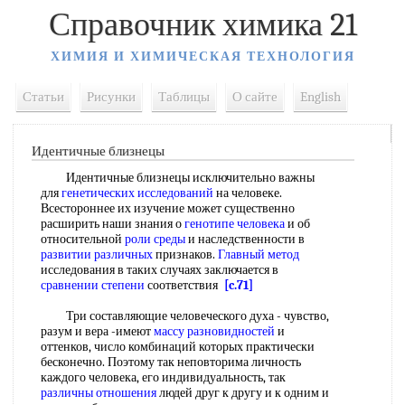
Справочник химика 21
ХИМИЯ И ХИМИЧЕСКАЯ ТЕХНОЛОГИЯ
Статьи
Рисунки
Таблицы
О сайте
English
Идентичные близнецы
Идентичные близнецы исключительно важны
для
генетических исследований
на человеке.
Всестороннее их изучение может существенно
расширить наши знания о
генотипе человека
и об
относительной
роли среды
и наследственности в
развитии различных
признаков.
Главный метод
исследования в таких случаях заключается в
сравнении степени
соответствия
[c.71]
Три составляющие человеческого духа - чувство,
разум и вера -имеют
массу разновидностей
и
оттенков, число комбинаций которых практически
бесконечно. Поэтому так неповторима личность
каждого человека, его индивидуальность, так
различны отношения
людей друг к другу и к одним и