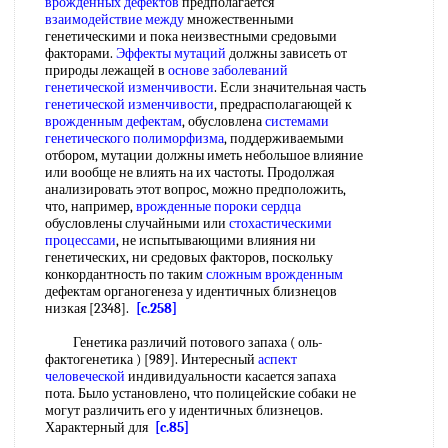
врожденных дефектов
предполагается
взаимодействие между
множественными
генетическими и пока неизвестными средовыми
факторами.
Эффекты мутаций
должны зависеть от
природы лежащей в
основе заболеваний
генетической изменчивости
. Если значительная часть
генетической изменчивости
, предрасполагающей к
врожденным дефектам
, обусловлена
системами
генетического полиморфизма
, поддерживаемыми
отбором, мутации должны иметь небольшое влияние
или вообще не влиять на их частоты. Продолжая
анализировать этот вопрос, можно предположить,
что, например,
врожденные пороки сердца
обусловлены случайными или
стохастическими
процессами
, не испытывающими влияния ни
генетических, ни средовых факторов, поскольку
конкордантность по таким
сложным врожденным
дефектам органогенеза у идентичных близнецов
низкая [2348].
[c.258]
Генетика различий потового запаха ( оль-
фактогенетика ) [989]. Интересный
аспект
человеческой
индивидуальности касается запаха
пота. Было установлено, что полицейские собаки не
могут различить его у идентичных близнецов.
Характерный для
[c.85]