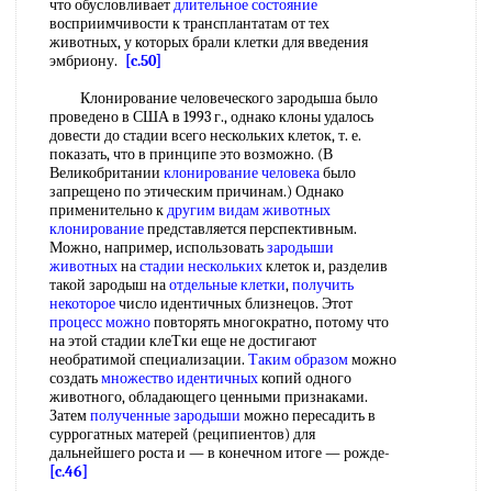
что обусловливает
длительное состояние
восприимчивости к трансплантатам от тех
животных, у которых брали клетки для введения
эмбриону.
[c.50]
Клонирование человеческого зародыша было
проведено в США в 1993 г., однако клоны удалось
довести до стадии всего нескольких клеток, т. е.
показать, что в принципе это возможно. (В
Великобритании
клонирование человека
было
запрещено по этическим причинам.) Однако
применительно к
другим видам
животных
клонирование
представляется перспективным.
Можно, например, использовать
зародыши
животных
на
стадии нескольких
клеток и, разделив
такой зародыш на
отдельные клетки
,
получить
некоторое
число идентичных близнецов. Этот
процесс можно
повторять многократно, потому что
на этой стадии клеТки еще не достигают
необратимой специализации.
Таким образом
можно
создать
множество идентичных
копий одного
животного, обладающего ценными признаками.
Затем
полученные зародыши
можно пересадить в
суррогатных матерей (реципиентов) для
дальнейшего роста и — в конечном итоге — рожде-
[c.46]