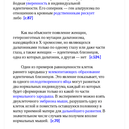
йодная
уверенность
в индивидуальной
идентичности. Его соперник — ген альтруизма по
отношению к кровным
родственникам рискует
либо
[c.87]
Как вы объясните появление женщин,
гетерозиготных по мутации дальтонизма,
находящейся в Х-хромосоме, но являющихся
дальтониками только по одному глазу или даже части
глаза, а также женщин — идентичных близнецов,
одна из которых дальтоник, а другая — нет
[c.524]
Один из примеров равноценности клеток
раннего зародыша у
млекопитающих-образование
идентичных близнецов. Это явление показывает, что
m одного
оплодотворенного яйца
могут развиться
два нормальных индивидуума, каждый из которых
будет сформирован только из какой-то части
нормального зародыша
. В эксперименте можно взять
двуклеточного
эмбриона мыши
, разрушить одну из
клеток иглой и поместить оставшуюся половинку в
матку приемной матери для
дальнейшего развития
. В
значительном числе случаев мы получим вполне
нормальных мышей.
[c.70]