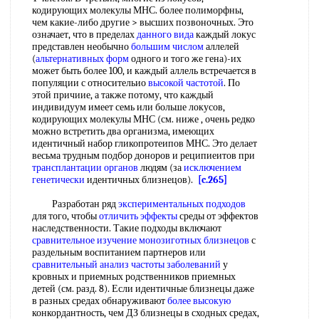
кодирующих молекулы МНС. более полиморфны,
чем какие-либо другие > высших позвоночных. Это
означает, что в пределах
данного вида
каждый локус
представлен необычно
большим числом
аллелей
(
альтернативных форм
одного и того же гена)-их
может быть более 100, и каждый аллель встречается в
популяции с относительио
высокой частотой
. По
этой причиие, а также потому, что каждый
индивидуум имеет семь или больше локусов,
кодирующих молекулы МНС (см. ниже , очень редко
можно встретить два организма, имеющих
идентичный набор гликопротеипов МНС. Это делает
весьма трудным подбор доноров и реципиеитов при
трансплантации органов
людям (за
исключением
генетически
идентичных близнецов).
[c.265]
Разработан ряд
экспериментальных подходов
для того, чтобы
отличить эффекты
среды от эффектов
наследственности. Такие подходы включают
сравнительное изучение
монозиготных близнецов
с
раздельным воспитанием партнеров или
сравнительный анализ
частоты заболеваний
у
кровных и приемных родственников приемных
детей (см. разд. 8). Если идентичные близнецы даже
в разных средах обнаруживают
более высокую
конкордантность, чем ДЗ близнецы в сходных средах,