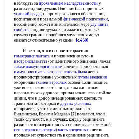
наблюдать за
проявлением наследственности
у
разных индивидуумов. Влияние благоприятных
условий среды
, например хорошего образования,
воспитания и правильной
физической подготовки
,
несомненно, может в значительной мере
улучшить
свойства
индивидуума если даже в некоторых
случаях границы подобного улучшения могут
оказаться относительно узкими.
[c.450]
Известно, что в основе отторжения
гомотрансплантата
и приживления ауто- и
изотрансплантата
(от идентичного близнеца) лежат
также иммунологические
явления. Приобретенная
иммунологическая толерантность
была
четко
продемонстрирована у животных
путем введения
эмбрионам
тканей взрослых
особей. Если позднее,
уже во взрослом состоянии, таким животным
пересадить кожу донора, принадлежавшего к той же
линии, что и донор инъецированных клеток, то
трансплантат, который в
других условиях
отторгается, у этих животных приживает.
Биллингхем, Брент и Медавар [2] полагают, что в
таких случаях (т. е. в случаях, когда у реципиента
развивается толерантность и становится возможной
гетеротрансплантация
)
часть введенных
клеток
продолжает существовать в организме реципиента,