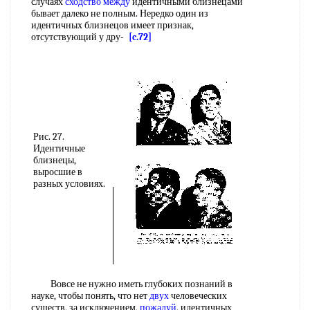
случаях
сходство между
идентичными близнецами
бывает далеко не полным. Нередко один из
идентичных близнецов имеет признак,
отсутствующий у дру-
[c.72]
Рис. 27.
Идентичные
близнецы,
выросшие в
разных условиях.
Вовсе не нужно иметь глубоких познаний в
науке, чтобы понять, что нет
двух
человеческих
существ, за исключением,
пожалуй
, идентичных