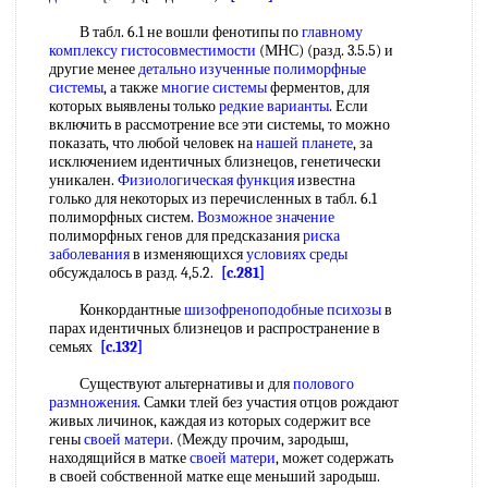
В табл. 6.1 не вошли фенотипы по
главному
комплексу гистосовместимости
(МНС) (разд. 3.5.5) и
другие менее
детально изученные
полиморфные
системы
, а также
многие системы
ферментов, для
которых выявлены только
редкие варианты
. Если
включить в рассмотрение все эти системы, то можно
показать, что любой человек на
нашей планете
, за
исключением идентичных близнецов, генетически
уникален.
Физиологическая функция
известна
голько для некоторых из перечисленных в табл. 6.1
полиморфных систем.
Возможное значение
полиморфных генов для предсказания
риска
заболевания
в изменяющихся
условиях среды
обсуждалось в разд. 4,5.2.
[c.281]
Конкордантные
шизофреноподобные психозы
в
парах идентичных близнецов и распространение в
семьях
[c.132]
Существуют альтернативы и для
полового
размножения
. Самки тлей без участия отцов рождают
живых личинок, каждая из которых содержит все
гены
своей матери
. (Между прочим, зародыш,
находящийся в матке
своей матери
, может содержать
в своей собственной матке еще меньший зародыш.