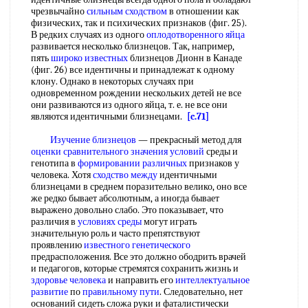
чрезвычайно
сильным сходством
в отношении как
физических, так и психических признаков (фиг. 25).
В редких случаях из одного
оплодотворенного яйца
развивается несколько близнецов. Так, например,
пять
широко известных
близнецов Дионн в Канаде
(фиг. 26) все идентичны и принадлежат к одному
клону. Однако в некоторых случаях при
одновременном рождении нескольких детей не все
они развиваются из одного яйца, т. е. не все они
являются идентичными близнецами.
[c.71]
Изучение близнецов
— прекрасный метод для
оценки сравнительного
значения условий
среды и
генотипа в
формировании различных
признаков у
человека. Хотя
сходство между
идентичными
близнецами в среднем поразительно велико, оно все
же редко бывает абсолютным, а иногда бывает
выражено довольно слабо. Это показывает, что
различия в
условиях среды
могут играть
значительную роль и часто препятствуют
проявлению
известного генетического
предрасположения. Все это должно ободрить врачей
и педагогов, которые стремятся сохранить жизнь и
здоровье человека
и направить его
интеллектуальное
развитие
по
правильному пути
. Следовательно, нет
оснований сидеть сложа руки и фаталистически