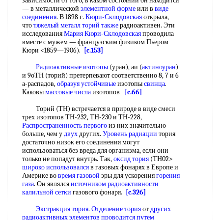
зависимости от того, в каком состоянии он находится
— в металлической
элементной форме
или в
виде
соединения
. В 1898 г.
Кюри-Склодовская
открыла,
что
тяжелый металл
торий также
радиоактивен. Эти
исследования
Мария Кюри-Склодовская
проводила
вместе с мужем — французским физиком Пьером
Кюри <1859—1906).
[c.153]
Радиоактивные изотопы
(уран), аи (
актиноуран
)
и 9оТН (торий) претерпевают соответственно 8, 7 и 6
а-распадов,
образуя устойчивые
изотопы
свинца
.
Каковы
массовые числа
изотопов
[c.66]
Торий (ТН) встречается в природе в виде смеси
трех изотопов ТН-232, ТН-230 и ТН-228,
Распространенность первого
из них значительно
больше, чем у
двух
других.
Уровень радиации
тория
достаточно низок его соединения могут
использоваться без вреда для организма, если они
только не попадут внутрь. Так,
оксид тория
(ТН02>
широко использовался
в газовых фонарях в Европе и
Америке во
время газовой
эры для ускорения
горения
газа
. Он являлся
источником радиоактивности
калильной сетки
газового фонаря.
[c.326]
Экстракция тория
.
Отделение тория
от
других
радиоактивных элементов
проводится путем