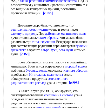
°Se, , а
также различные
химические вещества
. Под их
воздействием у животных и растений спонтанно, т. е.
без видимых конкретных причин, постоянно
происходят мутации.
[c.186]
Довольно скоро было установлено, что
радиоактивное излучение
урана и тория имеет
сложную природу
. Под
действием магнитного поля
лучи отклонялись
таким образом
, что можно было
различить три
типа излучения
. Резерфорд назвал эти
три составляющие радиации первыми тремя
буквами
греческого
алфавита
альфа-лучи
,
бета-лучи
и гамма-
лучи.
[c.153]
Бром обычно сопутствует хлору в его калийных
минералах. Бром и иол встречаются в
морской воде
и
нефтяных
буровых водах
, откуда их
главным образом
и добывают.
Ничтожные количества
астата
обнаружены в продуктах
естественного
радиоактивного распада
урана и тория.
[c.298]
В 1900 г. Крукс (см. гл. 12) обнаружил, что
свежеприготовленные
соединения чистого
урана
обладают только очень незначительной
радиоактивностью и что с течением времени
радиоактивность
этих соединений
усиливается. К