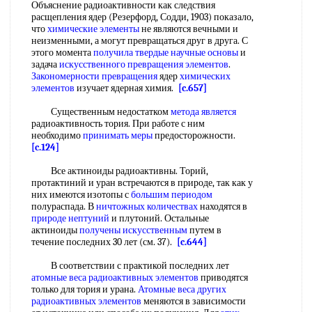
Объяснение радиоактивности как следствия
расщепления ядер (Резерфорд, Содди, 1903) показало,
что
химические элементы
не являются вечными и
неизменными, а могут превращаться друг в друга. С
этого момента
получила твердые
научные основы
и
задача
искусственного превращения элементов
.
Закономерности превращения
ядер
химических
элементов
изучает ядерная химия.
[c.657]
Существенным недостатком
метода является
радиоактивность тория. При работе с ним
необходимо
принимать меры
предосторожности.
[c.124]
Все актиноиды радиоактивны. Торий,
протактиний и уран встречаются в природе, так как у
них имеются изотопы с
большим периодом
полураспада. В
ничтожных количествах
находятся в
природе нептуний
и плутоний. Остальные
актиноиды
получены искусственным
путем в
течение последних 30 лет (см. 37).
[c.644]
В соответствии с практикой последних лет
атомные веса радиоактивных элементов
приводятся
только для тория и урана.
Атомные веса
других
радиоактивных элементов
меняются в зависимости