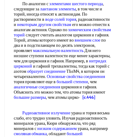
По аналогии с
элементами шестого периода
,
следующие за
лантаном элементы
, в том числе и
торий, иногда относят к актиноидам. По
растворимости в
воде солей тория
, радиоактивности
и
некоторым другим свойствам
его можно отнести к
аналогам актиния. Однако по
химическим свойствам
торий
следует считать аналогом циркония и гафния.
Торий, атомы которого имеют во
внешнем слое
по
два и в подстилающем по десять электронов,
проявляет
максимальную валентность
Для него
низшие ступени валентности еще менее характерны,
чем для циркония и гафния. Например, в
нитридах
цирконий
и гафний трехвалентны, тогда как торий с
азотом
образует соединение
ТЬзМ4, в котором он
четырехвалентен.
Основные свойства соединения
тория проявляют еще в
большей степени
, чем
аналогичные соединения
циркония и гафния.
Объяснить это можно тем, что атомы тория имеют
большие размеры
, чем атомы цнрко-
[c.446]
Радиоактивное излучение
урана и тория весьма
слабо, его трудно уловить. Изучая радиоактивность
минералов урана, Кюри обнаружила, что ряд
минералов с
низким содержанием
урана, например
смоляная обманка
, обладают
большей