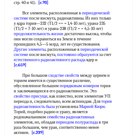
стр. 40 и 41).
[c.93]
Все элементы, расположенные в
периодической
системе
после висмута, радиоактивны. Из них только
у ядра тория—232 (Т1/2 == = 1,4-10 лет), урана-235
(Т1/2 = 7-10 лет) и урана-238 (Г1/2 = = 4,5-10 лет)
продолжительность жизни
достаточно высока, чтобы
они могли сохраниться на Земле в течение
прошедших 4,5—5 млрд. лет ее существования.
Другие элементы
, расположенные в
периодической
системе
после висмута,
постоянно образуются
за счет
естественного радиоактивного распада
ядер и
[c.659]
При большом
сходстве свойств
между церием и
торием имеется и существенное различие,
обусловленное большим
порядковым номером
тория
и заключающееся в его радиоактивности. Это
свойство присуще
, как известно, всем элементам УП
периода и, следовательно, всем актинидам. Для
тория
радиоактивность
была
установлена
Марией Кюри
.
Торий, подобно радию и урану, является
родоначальником
семейства радиоактивных
элементов, но, обладая
периодом полураспада
в три
раза большим, чем уран, соответственно менее
активен.
[c.239]