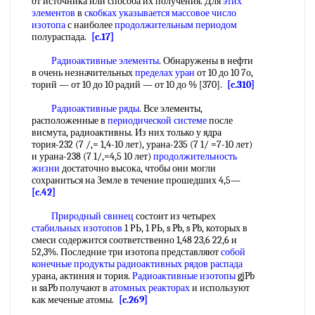
от источника или способа их получения. Для
этих
элементов
в
скобках указывается
массовое число
изотопа
с наиболее
продолжительным периодом
полураспада.
[c.17]
Радиоактивные элементы
. Обнаружены в нефти
в очень незначительных
пределах уран
от 10 до 10 7о,
торий — от 10 до 10 радий — от 10 до % [370].
[c.310]
Радиоактивные ряды
. Все элементы,
расположенные в
периодической системе
после
висмута, радиоактивны. Из них только у ядра
тория-232 (7 /,= 1,4-10 лет), урана-235 (7 1/ =7-10 лет)
и урана-238 (7 1/,=4,5 10 лет)
продолжительность
жизни
достаточно высока, чтобы они могли
сохраниться на Земле в течение прошедших 4,5—
[c.42]
Природный свинец
состоит из четырех
стабильных изотопов
1 РЬ, 1 РЬ, s Pb, s Pb, которых в
смеси содержится соответственно 1,48 23,6 22,6 и
52,3%. Последние три изотопа представляют
собой
конечные продукты
радиоактивных рядов распада
урана, актиния и тория.
Радиоактивные изотопы
gjPb
и saPb получают в
атомных реакторах
и используют
как меченые атомы.
[c.269]