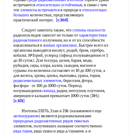
встречаются
относительно устойчивые
, в свяан с чем
эти
элементы встречаются
в природе в
относительно
больших
количествах, представляющих
практический интерес.
[c.260]
Следует заметить также, что
степень опасности
радионуклидов зависит не только от
характеристики
радиоактивного
излучения, но и от их способности
накапливаться в
живых организмах
. Быстрее всего из
организма выводятся висмут, родий, бром, серебро,
кобальт, №1трий, углерод (пфиод полувыведения от 1
до 10 суток). Для теллура, цезия, бария, меди,
рубидия, серы, хлора, калия, скандия, магния и
сурьмы эта величина составляет от 10 до 100 суток, а
для железа, хрома, цинка, мьппьяка, урана, тория,
редкоземельных элементов
, бериллия, фтора,
фосфора - ог 100 до 1000 суток. Период
полувьшедения
свинца
, радия, нептуния, плутония,
америция и кальция превьппает 1000 суток [184].
[c.101]
Изотопы 2327Ь, 2заи и 236 (называемого еще
актиноураном
) являются родоначальниками
природных радиоактивных
рядов тяжелых
элементов, получивших название соответственно
ряда тория
, ряда урана и ряда а/сшыния. а-и