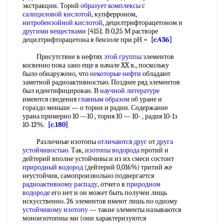
экстракции. Торий
образует комплексы
с
салициловой кислотой
, купферроном,
нитробензойной кислотой
, децилтрифторацетоном и
другими веществами
[4151. В 0,25 М растворе
децилтрифторацетона в бензоле при рН =
[c.436]
Присутствие в нефтях
этой группы
элементов
косвенно пока зано еще в начале XX в., поскольку
было обнаружено, что
некоторые нефти
обладают
заметной радиоактивностью. Позднее ряд элементов
был идентифицирован. В
научной литературе
имеются сведения
главным образом
об уране и
гораздо меньше — о тории и радии. Содержание
урана примерно 10 —10 , тория 10 — 10- , радия 10-1з
10-12%.
[c.180]
Различные изотопы
отличаются друг
от
друга
устойчивостью
. Так,
изотопы водорода
протий и
дейтерий вполне устойчивы и из их смеси состоит
природный водород
(дейтерий 0,016%) тритий же
неустойчив, самопроизвольно подвергается
радиоактивному распаду
, отчего в
природном
водороде
его нет и он может быть получен лищь
искусственно. 26 элементов имеют лишь по одному
устойчивому изотопу
— такие элементы называются
моноизотопны-ми (они характеризуются