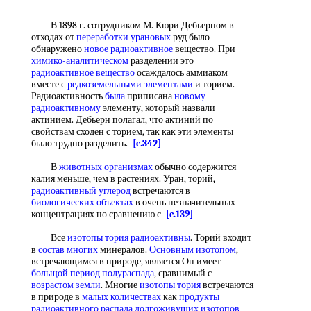
В 1898 г. сотрудником М. Кюри Дебьерном в
отходах от
переработки урановых
руд было
обнаружено
новое радиоактивное
вещество. При
химико-аналитическом
разделении это
радиоактивное вещество
осаждалось аммиаком
вместе с
редкоземельными элементами
и торием.
Радиоактивность
была
приписана
новому
радиоактивному
элементу, который назвали
актинием. Дебьерн полагал, что актиний по
свойствам сходен с торием, так как эти элементы
было трудно разделить.
[c.342]
В
животных организмах
обычно содержится
калия меньше, чем в растениях. Уран, торий,
радиоактивный углерод
встречаются в
биологических объектах
в очень незначительных
концентрациях но сравнению с
[c.139]
Все
изотопы тория радиоактивны
. Торий входит
в
состав многих
минералов.
Основным изотопом
,
встречающимся в природе, является Он имеет
больщой
период полураспада
, сравнимый с
возрастом земли
. Многие
изотопы тория
встречаются
в природе в
малых количествах
как
продукты
радиоактивного распада
долгоживущих изотопов