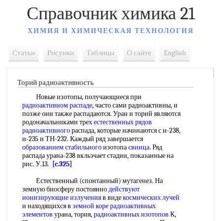
Справочник химика 21
ХИМИЯ И ХИМИЧЕСКАЯ ТЕХНОЛОГИЯ
Статьи
Рисунки
Таблицы
О сайте
English
Торий радиоактивность
Новые изотопы, получающиеся при
радиоактивном распаде
, часто сами радиоактивны, и
позже они также распадаются. Уран и торий являются
родоначальниками трех
естественных рядов
радиоактивного
распада, которые начинаются с и-238,
и-235 и ТН-232. Каждый ряд завершается
образованием стабильного
изотопа
свинца
. Ряд
распада урана-238 вкльэчает стадии, показанные на
рис. У.13.
[c.325]
Естественный (спонтанный) мутагенез. На
земную биосферу постоянно
действуют
ионизирующие излучения
в виде
космических лучей
и находящихся в
земной коре
радиоактивных
элементов
урана, тория,
радиоактивных изотопов
К,