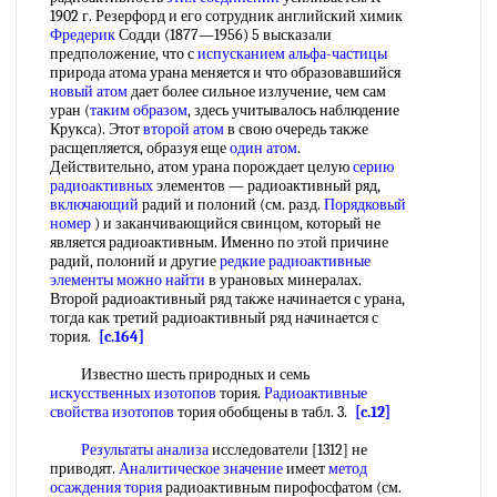
1902 г. Резерфорд и его сотрудник английский химик
Фредерик
Содди (1877—1956) 5 высказали
предположение, что с
испусканием альфа-частицы
природа атома урана меняется и что образовавшийся
новый атом
дает более сильное излучение, чем сам
уран (
таким образом
, здесь учитывалось наблюдение
Крукса). Этот
второй атом
в свою очередь также
расщепляется, образуя еще
один атом
.
Действительно, атом урана порождает целую
серию
радиоактивных
элементов — радиоактивный ряд,
включающий
радий и полоний (см. разд.
Порядковый
номер
) и заканчивающийся свинцом, который не
является радиоактивным. Именно по этой причине
радий, полоний и другие
редкие радиоактивные
элементы
можно найти
в урановых минералах.
Второй радиоактивный ряд также начинается с урана,
тогда как третий радиоактивный ряд начинается с
тория.
[c.164]
Известно шесть природных и семь
искусственных изотопов
тория.
Радиоактивные
свойства изотопов
тория обобщены в табл. 3.
[c.12]
Результаты анализа
исследователи [1312] не
приводят.
Аналитическое значение
имеет
метод
осаждения тория
радиоактивным пирофосфатом (см.