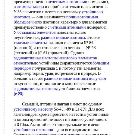
преимущественно
нечетными атомными
номерами),
и
атомные массы
их приблизительно целочисленны.
У 55 элементов имеется по нескольку
устойчивых
изотопов
— они называются
полиизотопными
(
большое число
изотопов характерно для элементов
преимущественно с
четными атомными
номерами).
У
остальных элементов
известны только
неустойчивые,
радиоактивные изотопы
. Это все
тяжелые элементы
, начиная с элемента № 84
(полоний), а из относительно легких — № 43
(технеций) и № 61 (прометий). Однако
радиоактивные изотопы некоторых
элементов
относительно
устойчивы (характеризуются
большим
периодом
полураспада ), и потому эти элементы,
например торий, уран, встречаются в природе. В
большинстве же
радиоактивные изотопы получают
искусственно, в том числе и многочисленные
радиоактивные изотопы
устойчивых элементов.
[c.23]
Скандий, иттрий н лантан имеют ио одному
устойчивому изотопу
5с-45, -89 и La-I39. Для всех
лантаноидов, кроме прометия, известны устойчивые
и ютоны нромстнй не имеет ни одного устойчивого
и 0Т0па. Актиний и актиноиды также не имеют
устойчивых изотопов
—дни все радиоактивны.
Однако
среди радиоактивных изотопов
тория и урана