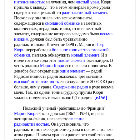
интенсивностью
излучения, чем
чистый уран
. Кюри
пришла к выводу, что в этом минерале кроме урана
содержится еще какой-то
радиоактивный элемент
.
Поскольку она знала, что все компоненты,
содержащиеся в
смоляной обманке
в заметных
количествах, нерадиоактивны, то неизвестный
элемент, содержание которого заведомо было
весьма
низким
, должен был быть чрезвычайно
радиоактивным . В течение 1898 г. Мария и
Пьер
Кюри
переработали
большое количество
смоляной
обманки
, пытаясь обнаружить
новый элемент
. И в
июле того же года этот
новый элемент
был найден. В
честь родины
Марии Кюри
его назвали полонием. В
декабре был открыт еще
один элемент
— радий.
Радиоактивность радня оказалась чрезвычайно
высокой интенсивность
его излучения в 300 ООО раз
больше, чем у урана.
Содержание радия
в руде весьма
мало. Так, из одной тонны руды супругам Кюри
удалось получить только около 0,1 г радия.
[c.146]
Польский ученый (работавшая во Франции)
Мария Кюри
-Скло-довская (1867—1934), первая
женщина-физик, назвала это
явление
радиоактивностью
. Она установила, что
радиоактивно не соединение урана в целом, а только
атом урана. Причем уран сохраняет это свойство вне