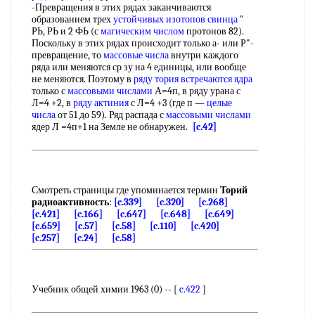
-Превращения в этих рядах заканчиваются
образованием трех
устойчивых изотопов
свинца
"
РЬ, РЬ и 2 ФЬ (с
магическим числом
протонов 82).
Поскольку в этих рядах происходит только а- или Р"-
превращение, то
массовые числа
внутри каждого
ряда или меняются ср зу на 4 единицы, или вообще
не меняются. Поэтому в
ряду тория
встречаются ядра
только с
массовыми числами
А=4п, в ряду урана с
Л=4 +2, в
ряду актиния
с Л=4 +3 (где п —
целые
числа
от 51 до 59). Ряд распада с
массовыми числами
ядер Л =4п+1 на Земле не обнаружен.
[c.42]
Смотреть страницы где упоминается термин
Торий
радиоактивность
:
[c.339]
[c.320]
[c.268]
[c.421]
[c.166]
[c.647]
[c.648]
[c.649]
[c.659]
[c.57]
[c.58]
[c.110]
[c.420]
[c.257]
[c.24]
[c.58]
Учебник общей химии 1963 (0) -- [
c.422
]