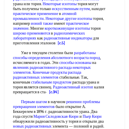
урана или тория.
Некоторые изотопы
тория могут
быть получены только
искусственным путем
, находит
практическое применение
в
атомной
промышленности
.
Некоторые другие изотопы
тория,
например
ионий также
имеют
практическое
значение
. Многие
короткоживущие изотопы
тория
широко применяются
в
радиохимических
лабораториях
как
радиоактивные индикаторы
для
приготовления эталонов
[c.5]
Уже в текущем столетии были
разработаны
способы
определения абсолютного возраста пород
,
исчисляемого в годах. Эти
способы основаны
на
явлениях радиоактивного распада
некоторых
элементов
.
Конечные продукты распада
радиоактивных элементов
стабильные. Так,
конечным
стабильным продуктом
распада урана и
тория является свинец.
Радиоактивный изотоп
калия
превращается в ста-
[c.34]
Первым шагом
в научном
решении проблемы
превращения элементов
было открытие А.
Беккерелем в 1896 г. радиоактивности урана. Два
года спустя
Мария Склодовская-Кюри
и
Пьер Кюри
обнаружили радиоактивность у тория и открыли два
новых радиоактивных
элемента — полоний и радий.