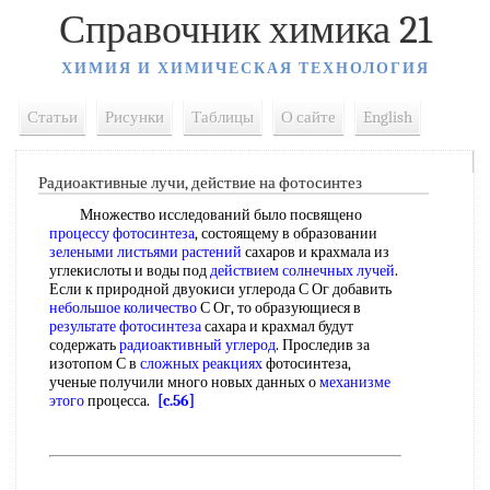
Справочник химика 21
ХИМИЯ И ХИМИЧЕСКАЯ ТЕХНОЛОГИЯ
Статьи
Рисунки
Таблицы
О сайте
English
Радиоактивные лучи, действие на фотосинтез
Множество исследований было посвящено
процессу фотосинтеза
, состоящему в образовании
зелеными листьями растений
сахаров и крахмала из
углекислоты и воды под
действием солнечных лучей
.
Если к природной двуокиси углерода С Ог добавить
небольшое количество
С Ог, то образующиеся в
результате фотосинтеза
сахара и крахмал будут
содержать
радиоактивный углерод
. Проследив за
изотопом С в
сложных реакциях
фотосинтеза,
ученые получили много новых данных о
механизме
этого
процесса.
[c.56]