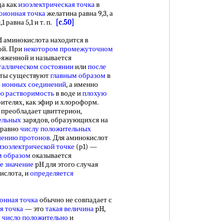
да как
изоэлектрическая точка
в
оионная точка
желатина равна 9,3, а
,1 равна 5,1 и т. п.
[c.50]
 аминокислота находится в
ой. При
некотором промежуточном
ряженной и называется
таллическом состоянии
или
после
оты существуют
главным образом
в
а ионных соединений
, а именно
ю растворимость
в воде и
плохую
ителях, как эфир и хлороформ.
преобладает цвиттерион,
ельных
зарядов, образующихся на
 равно
числу положительных
нению протонов
. Для аминокислот
изоэлектрической точке
(р1) —
м образом
оказывается
е значение
pH для этого случая
кислота, и
определяется
онная точка
обычно не совпадает с
я точка
— это
такая величина
pH,
е
число положительно
и