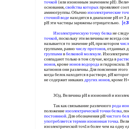
точкой
(или изоионным значением pH). Велич
основания,
свойства которых
проявляют соот
аминогруппы. Обычно
изоэлектрические точ
сточной воде
находятся в диапазоне pH от 3 д
pH эти частицы заряжены отрицательно.
[c.
Изоэлектрическую точку белка
не следу
точкой
, поскольку эти величины не всегда со
называется то значение pH, при котором
числ
группами, равно
числу протонов
, отданных
группами
в
белковой молекуле
. Изоэлектриче
совпадают только в том случае, когда в
раств
ионов
, кроме
ионов водорода
и гидроксила. 
катионов они различны. Для пояснения этого
когда белок находится в растворе, pH которо
не содержит никаких
других ионов
, кроме Н
ЗОд. Величина pH в изоионной и изоэлек
Так как связывание различного
рода ион
положение
изоэлектрической точки белка
, п
постоянной
. Для обозначения pH
чистого бел
употребляется термин
изоионная точка
. Вел
изоэлектрической точ1 и более чем на одну е