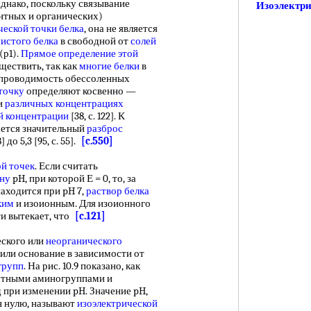
 однако, поскольку связывание
Изоэлектри
нтных и органических)
ческой точки белка
, она не является
истого белка
в свободной от
солей
(р1).
Прямое определение
этой
ществить, так как
многие белки
в
 проводимость обессоленных
точку
определяют косвенно —
и
различных концентрациях
й концентрации
[38, с. 122]. К
ется значительный
разброс
 до 5,3 [95, с. 55].
[c.550]
й точек
. Если считать
ину
pH, при которой Е = 0, то, за
аходится при pH 7,
раствор белка
ким
и изоионным. Для изоионного
ти вытекает, что
[c.121]
ского или
неорганического
 или основание в зависимости от
групп
. На рис. 10.9 показано, как
стными аминогруппами и
 при изменении pH. Значение pH,
н нулю, называют
изоэлектрической