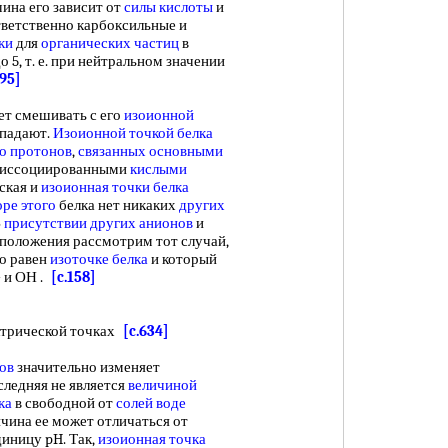
ина его зависит от
силы кислоты
и
ветственно карбоксильные и
ки
для
органических частиц
в
о 5, т. е. при нейтральном значении
395]
ет смешивать с его
изоионной
впадают.
Изоионной точкой белка
о протонов
,
связанных основными
 диссоциированными
кислыми
ская и
изоионная точки белка
оре этого
белка нет никаких
других
В
присутствии других анионов
и
 положения рассмотрим тот случай,
го равен
изоточке белка
и который
+ и ОН .
[c.158]
трической точках
[c.634]
ов
значительно изменяет
оследняя не является
величиной
ка
в свободной от
солей воде
ичина ее может отличаться от
диницу pH. Так,
изоионная точка