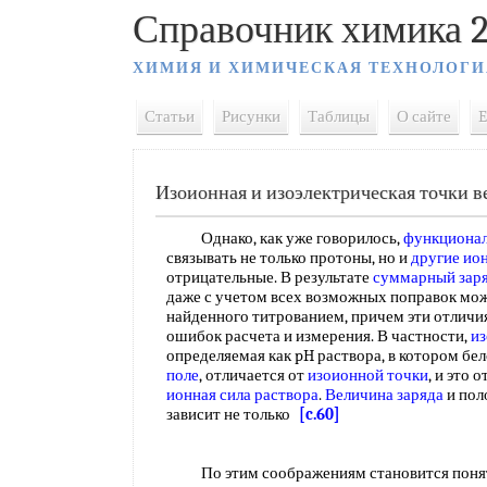
Справочник химика 2
ХИМИЯ И ХИМИЧЕСКАЯ ТЕХНОЛОГИ
Статьи
Рисунки
Таблицы
О сайте
E
Изоионная и изоэлектрическая точки 
Однако, как уже говорилось,
функционал
связывать не только протоны, но и
другие ио
отрицательные. В результате
суммарный зар
даже с учетом всех возможных поправок мож
найденного титрованием, причем эти отличи
ошибок расчета и измерения. В частности,
из
определяемая как pH раствора, в котором бе
поле
, отличается от
изоионной точки
, и это 
ионная сила раствора
.
Величина заряда
и пол
зависит не только
[c.60]
По этим соображениям становится понят