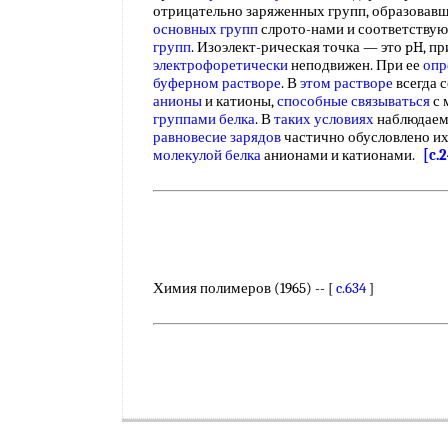
отрицательно заряженных групп, образовавш
основных групп
слрото-нами и соответству
групп
. Изоэлект-рическая точка — это pH, п
электрофоретически
неподвижен. При ее
опр
буферном растворе
. В
этом растворе
всегда 
анионы
и катионы,
способные связываться
с 
группами белка
. В
таких условиях
наблюдаем
равновесие зарядов
частично обусловлено их
молекулой белка
анионами и катионами.
[c.
Химия полимеров (1965) -- [
c.634
]