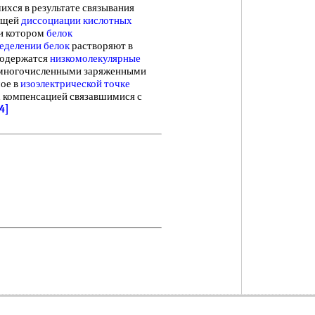
ихся в результате связывания
ющей
диссоциации кислотных
ри котором
белок
еделении белок
растворяют в
содержатся
низкомолекулярные
многочисленными заряженными
ое в
изоэлектрической точке
 компенсацией связавшимися с
24]