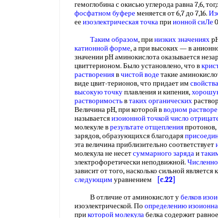
гемоглобина с окисью углерода равна 7,6, тог
фосфатном буфере
меняется от 6,7 до 7,16.
Из
ее
изоэлектрическая точка
при
ионной сиЛе
0
Таким образом
, при
низких значениях
pH
катионной форме
, а при высоких — в анионн
значении pH аминокислота оказывается неза
цвиттерионом. Было установлено, что в
крис
растворения
в
чистой воде
такие аминокисл
виде цвит-терионов, что придает им
свойств
высокую точку
плавления и кипения,
хорошу
растворимость
в
таких органических
раствор
Величина pH, при которой в
водном растворе
называется
изоионной точкой
число отрицат
молекуле в
результате отщепления
протонов,
зарядов, образующихся благодаря
присоеди
эта величина приблизительно соответствует
молекула не несет
суммарного заряда
и
таки
электрофоретически неподвижной.
Численно
зависит от того, насколько сильной является 
следующим
уравнением
[c.22]
В отличие от аминокислот у
белков изои
изоэлектрической. По
определению изоионна
при
которой молекула
белка содержит равно