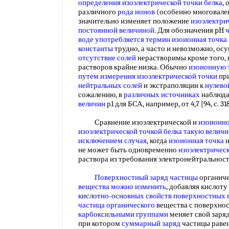
определения изоэлектрической точки белка
,
различного
рода ионов
(особенно многовале
значительно изменяет положение
изоэлектри
постоянной величиной
. Для обозначения pH
ч
воде
употребляется термин
изоионная точка
константы
трудно, а часто и невозможно, осу
отсутствие солей
нерастворимы кроме того,
растворов крайне низка. Обычно
изоионную 
путем измерения
изоэлектрической точки
пр
нейтральных солей
и экстраполяции к
нулево
сожалению, в
различных источниках
наблюда
величин
р1 для БСА, например, от 4,7 [94, с. 318]
Сравнение изоэлектрической и
изоионно
изоэлектрической точкой белка
такую велич
исключением случая
, когда
изоионная точка
н
не может быть одновременно
нзоэлектричес
раствора из требования электронейтральнос
Поверхностный заряд частицы
органиче
вещества
можно изменить
, добавляя кислоту
кислотно-основных свойств
поверхностных 
частица органического
вещества с поверхно
карбоксильными группами
меняет свой заряд
при котором
суммарный заряд
частицы раве