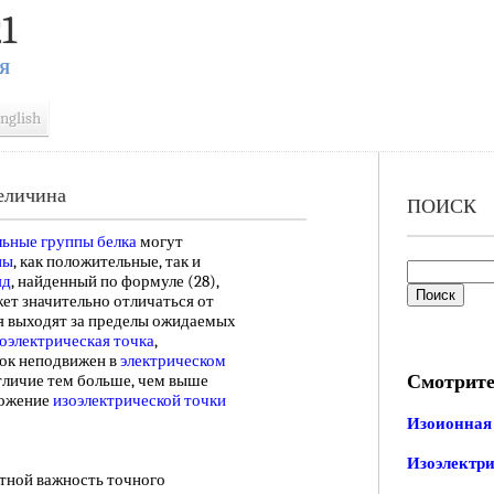
1
Я
nglish
величина
ПОИСК
ьные группы белка
могут
ны
, как положительные, так и
яд
, найденный по формуле (28),
ет значительно отличаться от
я выходят за пределы ожидаемых
оэлектрическая точка
,
лок неподвижен в
электрическом
Смотрите
отличие тем больше, чем выше
ожение
изоэлектрической точки
Изоионная
Изоэлектри
ной важность точного