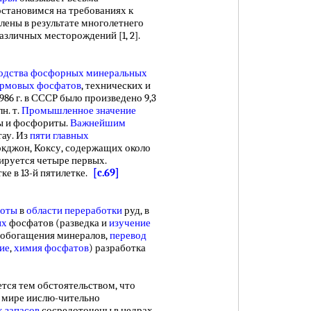
 остановимся на требованиях к
влены в результате многолетнего
азличных месторождений [1, 2].
одства фосфорных минеральных
ормовых фосфатов
, технических и
 1986 г. в СССР было произведено 9,3
лн. т.
Промышленное значение
ы и фосфориты.
Важнейшим
ау. Из
пяти главных
окджон, Коксу, содержащих около
ируется четыре первых.
ке в 13-й пятилетке.
[c.69]
боты
в
области переработки
руд, в
ых
фосфатов (разведка и
изучение
обогащения минералов,
перевод
ие
,
химия фосфатов
) разработка
я тем обстоятельством, что
 мире иислю-чительно
 запасов
сосредоточены в недрах