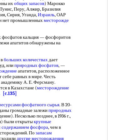
чины их
общих запасов
) Марокко
Тунис, Перу, Алжир, Бразилия
ния, Сирия, Уганда,
Израиль
, ОАР
и нет промышленных
месторожде
осфатов кальция — фосфоритов
лежи апатитов обнаружены на
в
больших количествах
дает
уд, или
природных фосфатов
, —
ождение
апатитов, расположенное
 себе равных в мире. Честь
академику А. Е. Ферсману.
я в Казахстане (
месторождение
е.
[c.135]
ресурсами фосфатного сырья
. В 20-
еданы громадные залежи
природных
ие). Несколько позднее, в 1936 г.,
ан) были открыты
крупные
м
содержанием фосфора
, чем в
есторождений. По
запасам
осходили
другие месторождения