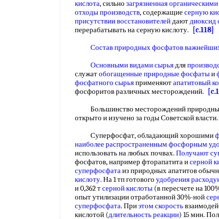
кислота
, сильно
загрязненная органическими
отходы производств
, содержащие
серную ки
присутствии восстановителей
дают
диоксид 
перерабатывать на серную кислоту.
[c.118]
Состав природных фосфатов
важнейши
Основными видами сырья
для
производ
служат
обогащенные природные фосфаты
и
фосфатного сырья
применяют
апатитовый к
фосфоритов различных месторождений.
[c.
Большинство месторождений природных
открыто и изучено за годы Советской власти
Суперфосфат, обладающий хорошими
ф
наиболее распространенным
фосфорным уд
использовать на любых почвах.
Получают су
фосфатов, например фторапатита и
серной к
суперфосфата
из природных апатитов обы
кислоту
. На 1 тп готового
удобрения расходу
и 0,362 т
серной кислоты
(в пересчете на 10
опыт утилизации отработанной 30%-ной
сер
суперфосфата
. При
этом скорость
взаимодейс
кислотой (
длительность реакции
) 15 мин. П