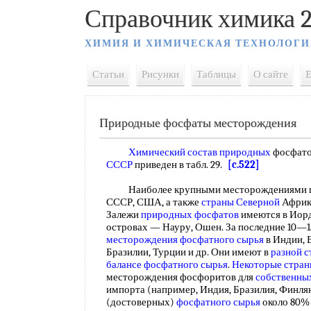
Справочник химика 2
ХИМИЯ И ХИМИЧЕСКАЯ ТЕХНОЛОГИ
Статьи
Рисунки
Таблицы
О сайте
E
Природные фосфаты месторождения
Химический состав природных
фосфат
СССР
приведен в табл. 29.
[c.522]
Наиболее крупными месторождениями пр
СССР, США, а также
страны Северной
Африки
Залежи
природных фосфатов
имеются в Иорд
островах — Науру, Ошен. За последние 10—1
месторождения фосфатного сырья
в Индии, 
Бразилии, Турции и др. Они имеют в
разной с
балансе фосфатного сырья
.
Некоторые стра
месторождения фосфоритов для
собственны
импорта (например, Индия, Бразилия, Финля
(достоверных)
фосфатного сырья
около 80%