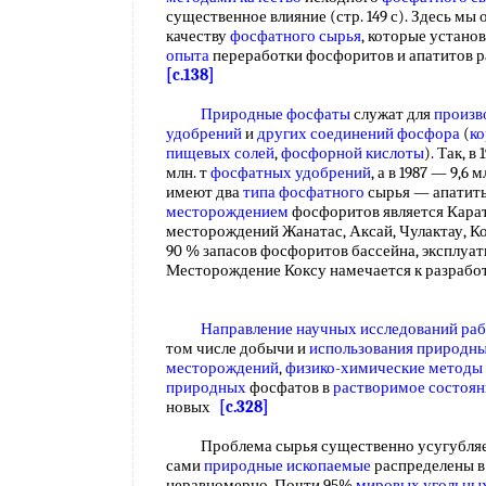
существенное влияние (стр. 149 с). Здесь мы
качеству
фосфатного сырья
, которые устано
опыта
переработки фосфоритов и апатитов р
[c.138]
Природные фосфаты
служат для
произв
удобрений
и
других соединений фосфора
(
к
пищевых солей
,
фосфорной кислоты
). Так, в
млн. т
фосфатных удобрений
, а в 1987 — 9,6 м
имеют два
типа фосфатного
сырья — апатит
месторождением
фосфоритов является Карат
месторождений Жанатас, Аксай, Чулактау, К
90 % запасов фосфоритов бассейна, эксплуат
Месторождение Коксу намечается к разработ
Направление научных
исследований ра
том числе добычи и
использования природн
месторождений
,
физико-химические методы
природных
фосфатов в
растворимое состоян
новых
[c.328]
Проблема сырья существенно усугубляетс
сами
природные ископаемые
распределены в
неравномерно. Почти 95%
мировых угольных