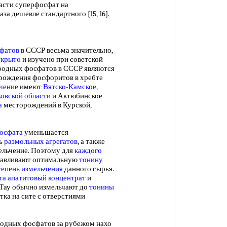
асти суперфосфат на
раза дешевле стандартного [15, 16].
фатов
в СССР весьма значительно,
ткрыто
и изучено при советской
родных фосфатов в СССР являются
рождения фосфоритов в хребте
чение
имеют
Вятско-Камское
,
овской области
и Актюбинское
а
месторождений в Курской,
осфата
уменьшается
ть
размольных агрегатов
, а также
ельчение. Поэтому для
каждого
навливают оптимальную
тонину
тепень измельчения
данного сырья.
а апатитовый концентрат
и
-Тау обычно измельчают до
тонины
тка на сите с отверстиями
ных фосфатов за рубежом нахо