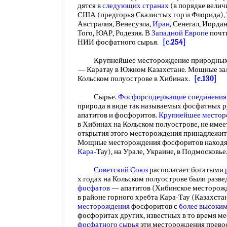
дятся в
следующих странах
(в порядке вели
США (предгорья Скалистых гор и Флорида), 
Австралия, Венесуэла,
Иран
, Сенегал, Иорда
Того, ЮАР, Родезия. В
Западной Европе
почт
НИИ фосфатного сырья.
[c.254]
Крупнейшее месторождение природных ф
— Каратау в Южном Казахстане. Мощные за
Кольском полуострове в Хибинах.
[c.130]
Сырье.
Фосфорсодержащие соединения
природа в виде так называемых фосфатных р
апатитов и фосфоритов.
Крупнейшее местор
в Хибинах на Кольском полуострове, не имеет
открытия этого месторождения принадлежит 
Мощные месторождения фосфоритов находятс
Кара
-Тау), на Урале, Украине, в Подмосковь
Советский Союз
располагает богатыми
х годах на Кольском полуострове были разв
фосфатов
— апатитов (Хибинское месторожден
в районе горного хребта Кара-Тау (Казахст
месторождения
фосфоритов с
более высоки
фосфоритах других, известных в то время м
фосфатного сырья
эти месторождения прев