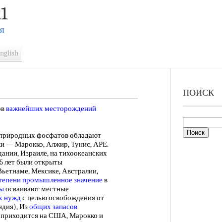
1
Я
nglish
ПОИСК
ов
важнейших месторождений
иродных фосфатов обладают
 — Марокко, Алжир, Тунис, АРЕ.
ании, Израиле, на тихоокеанских
5 лет были открыты
Вьетнаме, Мексике, Австралии,
тепени
промышленное значение
в
ны
осваивают местные
х нужд
с целью освобождения от
ндия), Из
общих запасов
 приходится на США, Марокко и