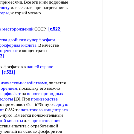
примесями. Все эти и им подобные
слоту
или ее соли, при нагревании в
серы
, который можно
х месторождений
СССР
[c.522]
ства двойного суперфосфата
фосфорная кислота
. В качестве
онцентрат
и концентраты
12]
 фосфатов в
нашей стране
.
[c.521]
изическими свойствами
, является
обрением
, поскольку его можно
перфосфат
на
основе природных
ислоты
[13]. При
производстве
чно применяют 62—67%-ную
серную
ют
0,532 т
апатитового концентрата
0%-ную). Имеется положительный
ной кислоты
для
приготовления
твия апатита с отработанной
олученный на основе фосфоритов