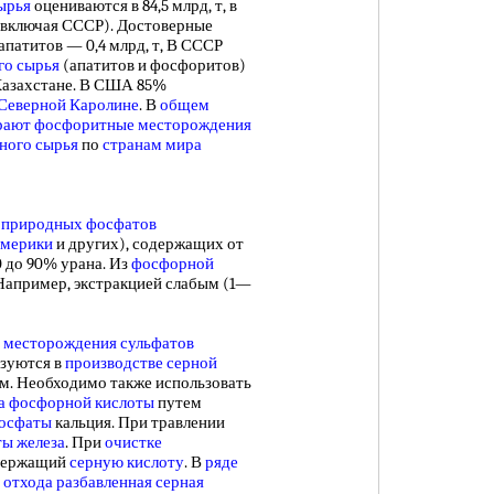
ырья
оцениваются в 84,5 млрд, т, в
т (включая СССР). Достоверные
 апатитов — 0,4 млрд, т, В СССР
го сырья
(апатитов и фосфоритов)
 Казахстане. В США 85%
Северной Каролине
. В
общем
рают
фосфоритные месторождения
ного сырья
по
странам мира
и
природных фосфатов
мерики
и других), содержащих от
0 до 90% урана. Из
фосфорной
апример, экстракцией слабым (1—
е
месторождения сульфатов
ьзуются в
производстве серной
ьем. Необходимо также использовать
а фосфорной кислоты
путем
осфаты
кальция. При травлении
ты железа
. При
очистке
одержащий
серную кислоту
. В
ряде
 отхода
разбавленная серная