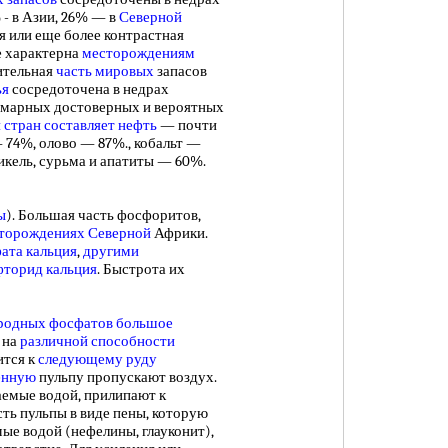
 - в Азии, 26% — в
Северной
я или еще более контрастная
е характерна
месторождениям
чительная
часть мировых
запасов
ья
сосредоточена в недрах
уммарных достоверных и вероятных
 стран
составляет нефть
— почти
 74%, олово — 87%., кобальт —
икель, сурьма и апатиты — 60%.
ы
). Большая часть фосфоритов,
торождениях Северной
Африки.
ата кальция
,
другими
фторид кальция
. Быстрота их
родных фосфатов
большое
 на
различной способности
ится к
следующему руду
енную
пульпу пропускают воздух.
аемые водой, прилипают к
ть пульпы в виде пены, которую
ые водой (нефелины, глауконит),