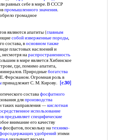
ели равных себе в мире. В СССР
ов
промышленного значения
.
обрело громадное
ов являются апатиты (
главным
ляющие
собой
изверженные породы
,
о состава, в
основном также
виде пластовых наслоений и
, несмотря на
распространенность
ольшим в мире является Хибинское
трове, где, помимо апатита,
 минералов. Природные
богатства
Е. Ферсманом. Огромная роль в
ы
принадлежит С. М. Кирову.
[c.30]
огического состава
фосфатного
зования для
производства
ри таких направления —
кислотная
осредственное использование
ов предъявляет
специфические
собое внимание его качеству
я
фосфатов, поскольку на
технико-
форсодержащих удобрений
этими
ырья
оказывает весьма