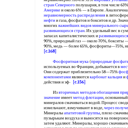
стран Северного
полушария, в том числе 63%
Америке
и около 6% — в Европе. Аналогична
неравномерность распределения
в литосфер
нефти
и газа, фосфатов и бокситов и др. Зна
многих
важнейших видов минерального сыр
развивающихся стран
. Их удельный вес в с
запасах капиталистических и
развивающихся
90%, природный газ — около 70%, бокситы —
90%, медь — более 65%, фосфориты—75%, н
[c.168]
Фосфоритная мука
(
природные фосфат
используемых во Франции, добывается в
мес
Они содержат приблизительно 58—75%
фосф
компонентами
являются
карбонат кальция
и
действия и эф-
[c.156]
Из
вторичных методов
обогащения при
значение
имеет
метод флотации
, основанный
минералов смачиваться водой. Процесс свод
измельчают, взмучивают в воде,
через получ
Минералы
апатитовой группы
, плохо смачив
пузырькам воздуха и выносятся на поверхнос
затем удаляют. Минералы, хорошо смачиваем