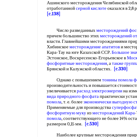
Ашинского месторождения Челябинской обл
отработанной
серной кислоте
оказался в 2,8 
[c.138]
Число разведанных
месторождений фос
причем большинство этих
месторождений о
власти. Главнейшими месторождениями при
Хибинское
месторождение апатитов
и место
Кара-Тау на юге Казахской ССР.
Большое зна
Эстонское, Воскресенско-Егорьевское в
Моск
фосфоритные месторождения
, а
также групп
Брянской и Калужской областях.
[c.330]
Однако с повышением
тонины помола ф
производительность и повышается стоимос
увеличивается
расход электроэнергии
на изм
вида
природного фосфата
практически уста
помола
, т. е. более
экономически выгодную
с
Применяемые для производства
суперфосфат
фосфоритную муку
из
месторождений Кара
помола
, соответствующего не более 14% оста
размером 0,15 мм.
[c.530]
Наиболее крупные месторождения природ