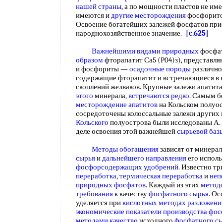
нашей страны
, а по мощности пластов не им
имеются и
другие месторождения
фосфорит
Освоение богатейших залежей фосфатов при
народнохозяйственное значение.
[c.625]
Важнейшими видами природных
фосфат
образом
фторапатит Са5 (Р04)з), представ
и фосфориты —
осадочные породы
различног
содержащие фторапатит и встречающиеся в 
скоплений желваков. Крупные залежи апатита
этого
минерала,
встречаются редко
. Самым б
месторождение апатитов
на Кольском полуос
сосредоточены колоссальные залежи других
Кольского
полуострова были исследованы А. 
деле освоения этой важнейшей
сырьевой баз
Методы обогащения
зависят от минерал
сырья
и
дальнейшего направления
его исполь
фосфорсодержащих удобрений
. Известно т
переработка
,
термическая переработка
и
неп
природных фосфатов
. Каждый из этих
метод
требования
к качеству
фосфатного сырья
. О
уделяется при
кислотных методах разложени
экономические показатели производства
фос
методами качество
исходного
фосфатного с