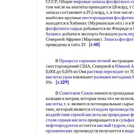
СССР, Общие
мировые запасы фосфатного с
том числе на апатиты приходится 1,8 млрд, 
запасы составляют в 27,5 млрд, т, в том числе
наиболее крупные
месторождения фосфатно
находятся в Хибинах (Мурманская обл.) и в
фосфатного сырья
добывается во Флориде и
балансе
добычи и экспорта большую
роль иг
Северной Африки (Марокко).
Запасы фосфат
приведены в табл. 27.
[c.40]
В
Процессе сернокислотной
экстракци
(месторождений США, Северной и
Южной А
0,001 до 0,15% из Овв
раствор переходит
от 7
кислоты уран
извлекают
разными методами
Н
2%-
[c.129]
В
Советском Союзе
имеются громадны
кальция и натрия, которые пока что не испол
кислоты
, т. е. являются потенциальным сыр
гипс, который является
отходом производств
воздействия серной кислоты
на
природные ф
стали серная кислота
превращается в
сульфа
нефтепродуктов
остается
кислый гудрон
, с
органических
производств получается в
виде