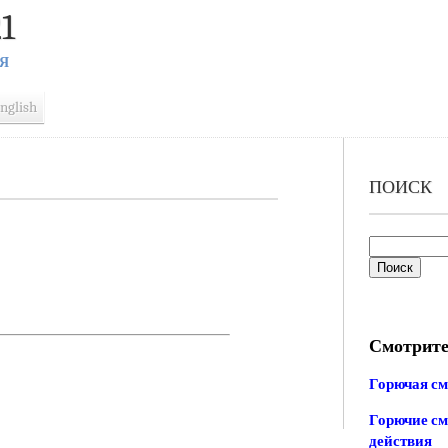
1
Я
nglish
ПОИСК
Смотрите
Горючая см
Горючие см
действия