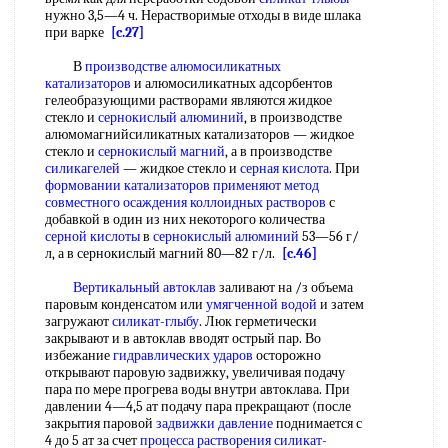
нужно 3,5—4 ч. Нерастворимые отходы в виде шлака
при варке
[c.27]
В
производстве алюмосиликатных
катализаторов
и алюмосиликатных адсорбентов
гелеобразующими растворами являются жидкое
стекло и
сернокислый алюминий
, в производстве
алюмомагнийсиликатных катализаторов — жидкое
стекло и
сернокислый магний
, а в производстве
силикагелей
— жидкое стекло и
серная кислота
. При
формовании катализаторов
применяют метод
совместного осаждения
коллоидных растворов
с
добавкой в один из них некоторого количества
серной кислоты
в
сернокислый алюминий
53—56 г/
л, а в сернокислый магний 80—82 г/л.
[c.46]
Вертикальный автоклав
заливают на /з объема
паровым конденсатом или
умягченной водой
и затем
загружают
силикат-глыбу
. Люк герметически
закрывают и в автоклав вводят острый пар. Во
избежание
гидравлических ударов
осторожно
открывают паровую задвижку, увеличивая подачу
пара по мере прогрева воды внутри автоклава. При
давлении 4—4,5 ат подачу пара прекращают (после
закрытия паровой
задвижки давление
поднимается с
4 до 5 ат за счет
процесса растворения
силикат-