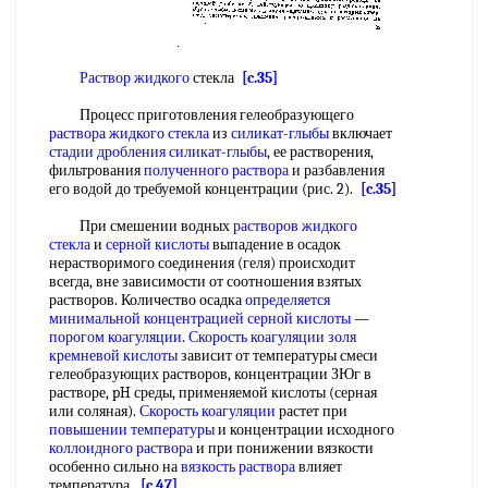
Раствор жидкого
стекла
[c.35]
Процесс приготовления гелеобразующего
раствора жидкого стекла
из
силикат-глыбы
включает
стадии дробления
силикат-глыбы
, ее растворения,
фильтрования
полученного раствора
и разбавления
его водой до требуемой концентрации (рис. 2).
[c.35]
При смешении водных
растворов жидкого
стекла
и
серной кислоты
выпадение в осадок
нерастворимого соединения (геля) происходит
всегда, вне зависимости от соотношения взятых
растворов. Количество осадка
определяется
минимальной концентрацией
серной кислоты
—
порогом коагуляции
.
Скорость коагуляции
золя
кремневой кислоты
зависит от температуры смеси
гелеобразующих растворов, концентрации ЗЮг в
растворе, pH среды, применяемой кислоты (серная
или соляная).
Скорость коагуляции
растет при
повышении температуры
и концентрации исходного
коллоидного раствора
и при понижении вязкости
особенно сильно на
вязкость раствора
влияет
температура.
[c.47]