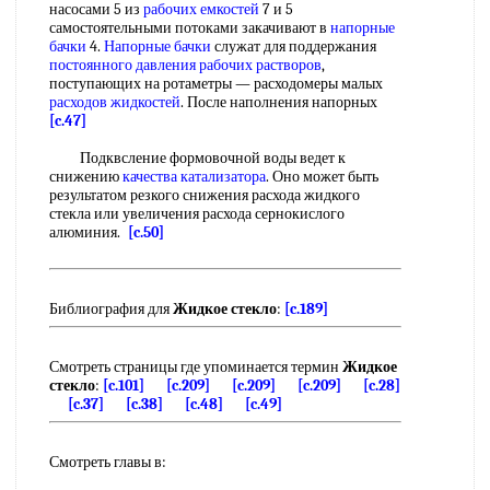
насосами 5 из
рабочих емкостей
7 и 5
самостоятельными потоками закачивают в
напорные
бачки
4.
Напорные бачки
служат для поддержания
постоянного давления
рабочих растворов
,
поступающих на ротаметры — расходомеры малых
расходов жидкостей
. После наполнения напорных
[c.47]
Подквсление формовочной воды ведет к
снижению
качества катализатора
. Оно может быть
результатом резкого снижения расхода жидкого
стекла или увеличения расхода сернокислого
алюминия.
[c.50]
Библиография для
Жидкое стекло
:
[c.189]
Смотреть страницы где упоминается термин
Жидкое
стекло
:
[c.101]
[c.209]
[c.209]
[c.209]
[c.28]
[c.37]
[c.38]
[c.48]
[c.49]
Смотреть главы в: