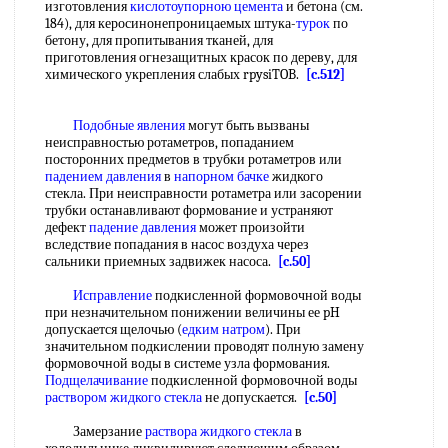
изготовления
кислотоупорною цемента
и бетона (см.
184), для керосинонепроницаемых штука-
турок
по
бетону, для пропитывания тканей, для
приготовления огнезащитных красок по дереву, для
химического укрепления слабых rpysiTOB.
[c.512]
Подобные явления
могут быть вызваны
неисправностью ротаметров, попаданием
посторонних предметов в трубки ротаметров или
падением давления
в
напорном бачке
жидкого
стекла. При неисправности ротаметра или засорении
трубки останавливают формование и устраняют
дефект
падение давления
может произойти
вследствие попадания в насос воздуха через
сальники приемных задвижек насоса.
[c.50]
Исправление
подкисленной формовочной воды
при незначительном понижении величины ее pH
допускается щелочью (
едким натром
). При
значительном подкислении проводят полную замену
формовочной воды в системе узла формования.
Подщелачивание
подкисленной формовочной воды
раствором жидкого стекла
не допускается.
[c.50]
Замерзание
раствора жидкого стекла
в