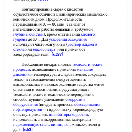
Контактирование сырья с кислотой
осуществляют обычно в цилиндрических мешалках с
коническим дном. Продолжительность
перемешивания 30 — 80 мин (зависит от
интенсивности работы мешалки и требуемой
глубины очистки
), время отстаивания
кислого
гудрона
до 10 ч. Для
ускорения осаждения
используют часто коагулянты (
раствор жидкого
стекла
или
едкого натра
) или применяют
электроразделители.
[c.277]
Необходимо внедрять новые
технологические
процессы
, позволяющие применять
меньшие
давления
и температуры, а следовательно, сокращать
тепло- и газовыделения следует заменять
высокоопасные и высокотоксичные вещества менее
опасными и токсичными, предусматривать
технологические и технические мероприятия,
способствующие уменьшению
коррозии
оборудования
(внедрять процессы
обессеривания
нефтепродуктов
— гидроочистку, сероводородную
очистку, применять
ингибиторы коррозии
,
использовать антикоррозионные материалы —
нержавеющую сталь
,
винипласт
, жидкое стекло и
др.).
[c.63]