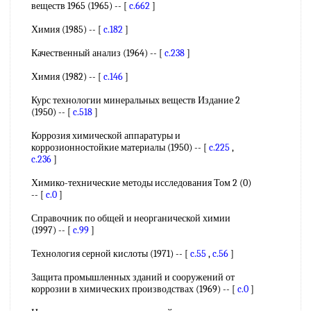
веществ 1965 (1965) -- [
c.662
]
Химия (1985) -- [
c.182
]
Качественный анализ (1964) -- [
c.238
]
Химия (1982) -- [
c.146
]
Курс технологии минеральных веществ Издание 2
(1950) -- [
c.518
]
Коррозия химической аппаратуры и
коррозионностойкие материалы (1950) -- [
c.225
,
c.236
]
Химико-технические методы исследования Том 2 (0)
-- [
c.0
]
Справочник по общей и неорганической химии
(1997) -- [
c.99
]
Технология серной кислоты (1971) -- [
c.55
,
c.56
]
Защита промышленных зданий и сооружений от
коррозии в химических производствах (1969) -- [
c.0
]