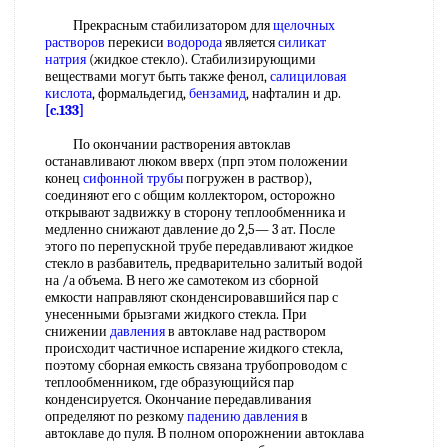
Прекрасным стабилизатором для
щелочных
растворов
перекиси
водорода
является
силикат
натрия
(жидкое стекло). Стабилизирующими
веществами могут быть также фенол,
салициловая
кислота
, формальдегид,
бензамид
, нафталин и др.
[c.133]
По окончании растворения автоклав
останавливают люком вверх (прп этом положении
конец
сифонной трубы
погружен в раствор),
соединяют его с общим коллектором, осторожно
открывают задвижку в сторону теплообменника и
медленно снижают давление до 2,5— 3 ат. После
этого по перепускной трубе передавливают жидкое
стекло в разбавитель, предварительно залитый водой
на /а объема. В него же самотеком из сборной
емкости направляют сконденсировавшийся пар с
унесенными брызгами жидкого стекла. При
снижении
давления
в автоклаве над раствором
происходит частичное испарение жидкого стекла,
поэтому сборная емкость связана трубопроводом с
теплообменником, где образующийся пар
конденсируется. Окончание передавливания
определяют по резкому
падению давления
в
автоклаве до пуля. В полном опорожнении автоклава