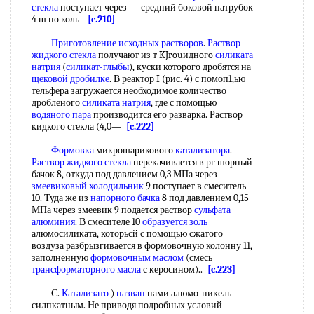
стекла
поступает через — средний боковой патрубок
4 ш по коль-
[c.210]
Приготовление исходных растворов
.
Раствор
жидкого стекла
получают из т KJrouиднoгo
силиката
натрия
(
силикат-глыбы
), куски которого дробятся на
щековой дробилке
. В реактор I (рис. 4) с помоп1,ью
тельфера загружается необходимое количество
дробленого
силиката натрия
, где с помощью
водяного пара
производится его разварка. Раствор
кидкого стекла (4,0—
[c.222]
Формовка
микрошарикового
катализатора
.
Раствор жидкого стекла
перекачивается в рг шорный
бачок 8, откуда под давлением 0,3 МПа через
змеевиковый холодильник
9 поступает в смеситель
10. Туда же из
напорного бачка
8 под давлением 0,15
МПа через змеевик 9 подается раствор
сульфата
алюминия
. В смесителе 10
образуется золь
алюмосиликата, которьсй с помощью сжатого
воздуза разбрызгивается в формовочную колонну 11,
заполненную
формовочным маслом
(смесь
трансформаторного масла
с керосином)..
[c.223]
С.
Катализато
)
назван
нами алюмо-никель-
силпкатным. Не приводя подробных условий