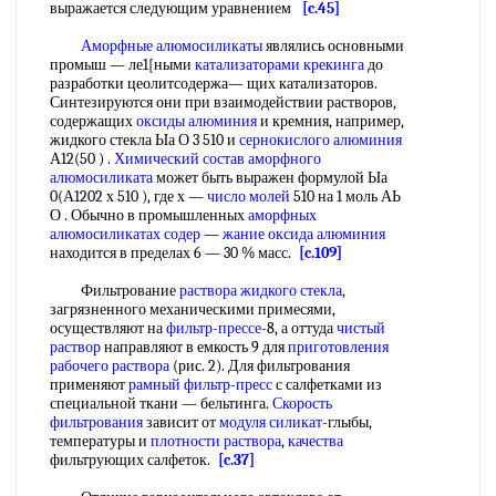
выражается следующим уравнением
[c.45]
Аморфные алюмосиликаты
являлись основными
промыш — ле1[ными
катализаторами крекинга
до
разработки цеолитсодержа— щих катализаторов.
Синтезируются они при взаимодействии растворов,
содержащих
оксиды алюминия
и кремния, например,
жидкого стекла Ыа О 3 510 и
сернокислого алюминия
А12(50 ) .
Химический состав
аморфного
алюмосиликата
может быть выражен формулой Ыа
0(А1202 х 510 ), где х —
число молей
510 на 1 моль АЬ
О . Обычно в промышленных
аморфных
алюмосиликатах
содер
—
жание
оксида алюминия
находится в пределах 6 — 30 % масс.
[c.109]
Фильтрование
раствора жидкого стекла
,
загрязненного механическими примесями,
осуществляют на
фильтр-прессе
-8, а оттуда
чистый
раствор
направляют в емкость 9 для
приготовления
рабочего раствора
(рис. 2). Для фильтрования
применяют
рамный фильтр-пресс
с салфетками из
специальной ткани — бельтинга.
Скорость
фильтрования
зависит от
модуля силикат
-глыбы,
температуры и
плотности раствора
,
качества
фильтрующих салфеток.
[c.37]