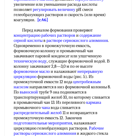
увеличение или уменьшение расхода кислоты
позволяет
регулировать величину
pH смеси
гелеобразующих растворов и скорость (или время)
коагуляции.
[c.46]
Перед началом формования проверяют
концентрацию рабочих растворов
и
содержание
серной кислоты
в
растворе сернокислого алюминия
.
Одновременно в промежуточную емкость,
формовочную колонну и промывочный чан
закачивают паровой конденсат или улшгченную
техническую воду
, служащие формовочной водой. В
колонну закачивают 2,8—3,0 м по ее высоте
формовочное масло
и налаживают
непрерывную
циркуляцию
формовочной воды (рис. 5). Из
промежуточной емкости 12 вода
центробежным
насосом
направляется в низ формовочной колонны 8.
По
выносной
трубе 9 она поднимается в
транспортирующий желоб 10, по которому сливается
в промывочный чан 13. Из переливного
кармана
промывочного
чана
вода сливается в
распределительный желоб
11 и возвращается в
промежуточную емкость 12. Закончив
подготовительные мероприятия
, налаживают
циркуляцию гелеобразующих растворов.
Рабочие
растворы сернокислого алюминия
и жидкого стекла