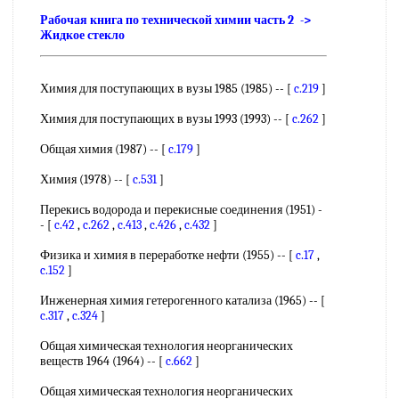
Рабочая книга по технической химии часть 2 ->
Жидкое стекло
Химия для поступающих в вузы 1985 (1985) -- [
c.219
]
Химия для поступающих в вузы 1993 (1993) -- [
c.262
]
Общая химия (1987) -- [
c.179
]
Химия (1978) -- [
c.531
]
Перекись водорода и перекисные соединения (1951) -
- [
c.42
,
c.262
,
c.413
,
c.426
,
c.432
]
Физика и химия в переработке нефти (1955) -- [
c.17
,
c.152
]
Инженерная химия гетерогенного катализа (1965) -- [
c.317
,
c.324
]
Общая химическая технология неорганических
веществ 1964 (1964) -- [
c.662
]
Общая химическая технология неорганических