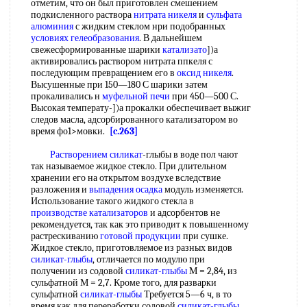
отметим, что он был приготовлен смешением
подкисленного раствора
нитрата никеля
и
сульфата
алюминия
с жидким стеклом нри подобранных
условиях гелеобразования
. В дальнейшем
свежесформированные шарики
катализато
])а
активировались раствором нитрата ппкеля с
последующим превращением его в
оксид никеля
.
Высушенные при 150—180 С шарики затем
прокаливались н
муфельной печи
при 450—500 С.
Высокая температу-])а прокалки обеспечивает выжиг
следов масла, адсорбированного катализатором во
время фо1>мовки.
[c.263]
Растворением силикат
-глыбы в воде пол чают
так называемое жидкое стекло. При длительном
хранении его на открытом воздухе вследствие
разложения и
выпадения осадка
модуль изменяется.
Использование такого жидкого стекла в
производстве катализаторов
и адсорбентов не
рекомендуется, так как это приводит к повышенному
растрескиванию
готовой продукции
при сушке.
Жидкое стекло, приготовляемое из разных видов
силикат-глыбы
, отличается по модулю при
получении из содовой
силикат-глыбы
М = 2,84, из
сульфатной М = 2,7. Кроме того, для разварки
сульфатной
силикат-глыбы
Требуется 5—6 ч, в то
время как для переработки содовой
силикат-глыбы