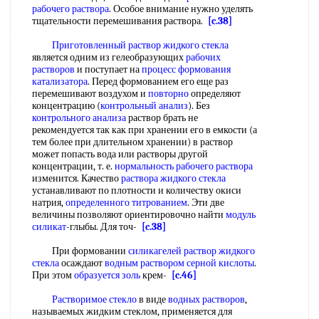
рабочего раствора
. Особое внимание нужно уделять
тщательности перемешивания раствора.
[c.38]
Приготовленный
раствор жидкого стекла
является одним из гелеобразующих
рабочих
растворов
и поступает на
процесс формования
катализатора
. Перед формованием его еще раз
перемешивают воздухом и
повторно
определяют
концентрацию (
контрольный анализ
). Без
контрольного анализа
раствор брать не
рекомендуется так как при хранении его в емкости (а
тем более при длительном хранении) в раствор
может попасть вода или растворы другой
концентрации, т. е.
нормальность рабочего раствора
изменится. Качество
раствора жидкого стекла
устанавливают по плотности и количеству окиси
натрия,
определенного титрованием
. Эти две
величины позволяют ориентировочно найти
модуль
силикат
-глыбы. Для точ-
[c.38]
При формовании
силикагелей
раствор жидкого
стекла
осаждают
водным раствором серной кислоты
.
При этом
образуется золь
крем-
[c.46]
Растворимое стекло
в виде
водных растворов
,
называемых жидким стеклом, применяется для