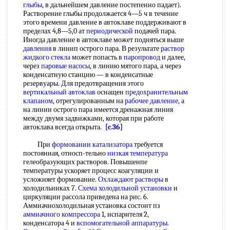
глыбы
, в дальнейшем давление постепенно падает).
Растворение глыбы продолжается 4—5 ч в течение
этого времени давление в автоклаве поддерживают в
пределах 4,8—5,0 ат
периодической
подачей пара.
Иногда давление в автоклаве может подняться выше
давления
в линип острого пара. В результате
раствор
жидкого стекла
может попасть в
паропровод
и далее,
через
паровые насосы
, в линию мятого пара, а через
конденсатную станцию — в конденсатные
резервуары. Для предотвращения этого
вертикальный автоклав
оснащен
предохранительным
клапаном
, отрегулированным на
рабочее давление
, а
на линии острого пара имеется дренажная линия
между двумя задвижками, которая при работе
автоклава всегда открыта.
[c.36]
При
формовании катализатора
требуется
постоянная, относп-тельно
низкая температура
гелеобразующих растворов. Повышенпе
температуры ускоряет процесс коагуляции и
усложняет формование.
Охлаждают растворы
в
холодильниках 7.
Схема холодильной установки
и
циркуляции рассола приведена на рис. 6.
Аммиачнохолодильная установка состоит пз
аммиачного компрессора
1, испарителя 2,
конденсатора 4 и
вспомогательной аппаратуры
.