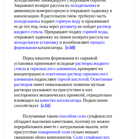
холодильнике ликвидируют следующим образом.
Закрывают возврат рассола из
холодильника
в
аммиачную компрессорную и открывают задвижку в
канализацию. В рассольную (меж-трубную) часть
холодильника
подают
горячую воду
и прокачивают
ее до тех пор, пока через
ротаметр
не пойдет
раствор
жидкого стекла
. Прекращают подачу
горячей воды
,
открывают задвижку на линии возврата рассола на
холодильную установку
и возобновляют
процесс
формования
катализатора.
[c.50]
Перед началом формования из сырьевой
установки принимают исходные
растворы жидкого
стекла
и
сернокислого алюминия
, проверяют их
концентрацию и
осветление
раствор сернокислого
алюминия
подкисляют
серной кислотой
.
Осветление
растворов
имеет немаловажное значение мутные
растворы указывают на присутствие в них
посторонних механических примесей, отрицательно
влияющих на
качество катализатора
. Подкисление
способствует
[c.51]
Получаемые таким
способом соли
сульфокислот
обладают высокими качествами, поэтому их можно
перерабатывать вместе с натуральным мылом, хотя
присутствие
поваренной соли
сильно мешает
смешению обоих компонентов.
Соли сульфокислот
,