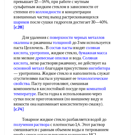
превышает 12—14%, при работе с мутным
сульфатным жидким стеклом в зависимости от
степени его
коллоидности
и концентрации
взвешенных частиц выход растрескивающихся
шариков
после сушки гидрогеля достигает 30—40%.
[c.28]
Для удаления с
поверхности черных
металлов
окалины
и ржавчины
толщиной
до 3 мм используется
паста Целлочель . В
состав пасты
входят
соляная
кислота
,
уротропин
, жидкое стекло,
бумажная масса
или мелкие
древесные опилки
и вода.
Соляная
кислота
, легко растворяя ржавчину, не действует на
основной металл
благодаря присутствию
ингибитора
— уротропина. Жидкое стекло и наполнитель служат
сгустителями пасты и улучшают ее
технологические
свойства
. Пасту приготовляют, смешивая
компоненты в кислостойкой посуде при
комнатной
температуре
. Паста годна к использованию через
сутки после приготовления (по внешнему виду и
вязкости она напоминает консистентную смазку).
[c.74]
Товарное жидкое стекло разбавляется водой до
получения раствора
с плотностью 1,4. Этот раствор
смешивается с равным объемом воды и титрованием
пробы смеси устанавливается количество НС1,