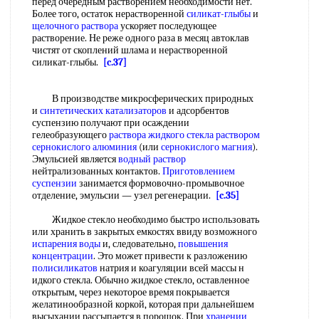
перед очередным растворением необходимости нет.
Более того, остаток нерастворенной
силикат-глыбы
и
щелочного раствора
ускоряет последующее
растворение. Не реже одного раза в месяц автоклав
чистят от скоплений шлама и нерастворенной
силикат-глыбы.
[c.37]
В производстве микросферических природных
и
синтетических катализаторов
и адсорбентов
суспензию получают при осаждении
гелеобразующего
раствора жидкого стекла раствором
сернокислого алюминия
(или
сернокислого магния
).
Эмульсией является
водный раствор
нейтрализованных контактов.
Приготовлением
суспензии
занимается формовочно-промывочное
отделение, эмульсии — узел регенерации.
[c.35]
Жидкое стекло необходимо быстро использовать
или хранить в закрытых емкостях ввиду возможного
испарения воды
и, следовательно,
повышения
концентрации
. Это может привести к разложению
полисиликатов
натрия и коагуляции всей массы н
идкого стекла. Обычно жидкое стекло, оставленное
открытым, через некоторое время покрывается
желатинообразной коркой, которая при дальнейшем
высыхании рассыпается в порошок. При
хранении