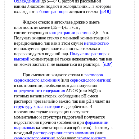
Охлажденный
до 5—6° С рассол из рассольной
ванны 3 насосом подают в холодильник 5, в котором
охлаждают
рабочие растворы
жидкого стекла
[c.48]
Жидкое стекло в автоклаве должно иметь
плотность не менее 1,35—1,45 г/см ,
соответствующую
концентрации раствора
3,5—4 н.
Получать жидкое стекло с меньшей концентрацией
нерационально, так как в этом случае
неполностью
используется производительность автоклава и
перерасходуется водяной пар.
Получение раствора
с
высокой
концентрацией также нежелательно, так как
он может застыть п не выдавиться из реактора.
[c.37]
При смешении жидкого стекла и
растворов
сернокислого алюминия
(или
сернокислого магния
)
в соотношении, необходимом для получения
определенного содержания
А12О3 (или MgO) в
готовых катализаторах, соблюдение pH смеси
растворов чрезвычайно важно, так как pH влияет на
структуру катализаторов
и адсорбентов. В
противном случае коагуляция наступает
моментально и структура гидрогелей получается
недостаточно прочной (особенно при
формовании
шариковых
катализаторов и адсорбентов). Поэтому в
исходный
раствор сернокислого алюминия
(или
сернокислого магния
) добавляют
серную кислоту