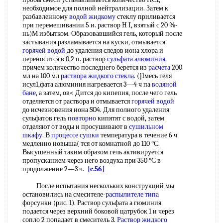
необходимое для полной нейтрализации. Затем к
разбавленному
водой жидкому
стеклу приливается
при перемешивании 5 и. раствор H I, взятый с 20 %-
нь)М избытком. Образовавшийся гель, который после
застывания разламывается на куски, отмывается
горячей водой
до удаления следов иона хлора и
переносится в 0,2 п. раствор
сульфата алюминия
,
причем количество последнего берется из
расчета
200
мл на 100 мл
раствора жидкого стекла
. (]1месь геля
исул1,фата алюминия нагревается 3—4 ч па
водяной
бане
, а затем, ов< Дится до кипепия, после чего гель
отделяется от раствора и отмывается
горячей водой
до исчезновения иона SO4. Для полного удаления
сульфатов гель
повторно
кипятят с водой, затем
отделяют от воды и просушивают в
сушильном
шкафу
. В
процессе сушки
температура в течение 6 ч
медленно новыша( тся от комнатной до 110 °С.
Высушенный таким образом гель активируется
пропусканием через него воздуха при 350 °С в
продолжение 2—3 ч.
[c.56]
После испытания нескольких конструкций мы
остановились на смесителе-
распылителе типа
форсунки (рис. 1). Раствор сульфата а гюминия
подается через верхний боковой цатрубок 1 и через
сопло 2 попадает в смеситель 3.
Раствор жидкого