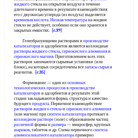
жидкого
стекла на открытом воздухе в течение
длительного времени в результате взаимодействия
его с двуокисью углерода (из воздуха) выделяется
кремневая кислота
.
Низкая температура
на жидкое
стекло не действует, особенно если оно хранится в
закрытых емкостях.
[c.39]
Гелеобразующими растворами в
производстве
катализаторов
и адсорбентов являются коллоидные
растворы жидкого стекла
,
сернокислого алюминия
и
сернокислого магния
. Приготовлением всех этих
растворов занимаются сырьевые установки (или
блоки), на которых сосредоточены все
запасы сырья
и
реагентов.
[c.35]
Формование — один из
основных
технологических процессов
в
производстве
катализаторов
и адсорбентов в результате этой
стадии закладываются форма, структура и качество
будущего
продукта
. Первичное взаимодействие
растворов жидкого стекла
и
сернокислого алюминия
(или магния) при
синтезе катализатора
протекает в
коллоидном растворе
(золе) с образованием частиц
различной
формы и
размера
— микросфер, крупных
шариков
, таблеток и др. Схема первичного
синтеза
алюмосиликатного катализатора
примерно