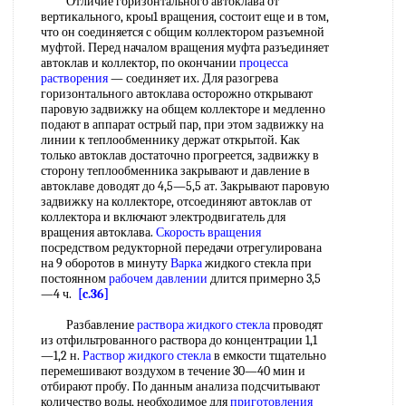
Отличие горизонтального автоклава от
вертикального, кроы1 вращения, состоит еще и в том,
что он соединяется с общим коллектором разъемной
муфтой. Перед началом вращения муфта разъединяет
автоклав и коллектор, по окончании
процесса
растворения
— соединяет их. Для разогрева
горизонтального автоклава осторожно открывают
паровую задвижку на общем коллекторе и медленно
подают в аппарат острый пар, при этом задвижку на
линии к теплообменнику держат открытой. Как
только автоклав достаточно прогреется, задвижку в
сторону теплообменника закрывают и давление в
автоклаве доводят до 4,5—5,5 ат. Закрывают паровую
задвижку на коллекторе, отсоединяют автоклав от
коллектора и включают электродвигатель для
вращения автоклава.
Скорость вращения
посредством редукторной передачи отрегулирована
на 9 оборотов в минуту
Варка
жидкого стекла при
постоянном
рабочем давлении
длится примерно 3,5
—4 ч.
[c.36]
Разбавление
раствора жидкого стекла
проводят
из отфильтрованного раствора до концентрации 1,1
—1,2 н.
Раствор жидкого стекла
в емкости тщательно
перемешивают воздухом в течение 30—40 мин и
отбирают пробу. По данным анализа подсчитывают
количество воды, необходимое для
приготовления