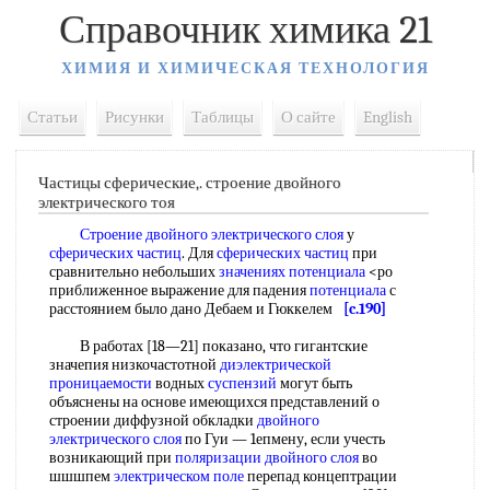
Справочник химика 21
ХИМИЯ И ХИМИЧЕСКАЯ ТЕХНОЛОГИЯ
Статьи
Рисунки
Таблицы
О сайте
English
Частицы сферические,. строение двойного
электрического тоя
Строение двойного электрического слоя
у
сферических частиц
. Для
сферических частиц
при
сравнительно небольших
значениях потенциала
<ро
приближенное выражение для падения
потенциала
с
расстоянием было дано Дебаем и Гюккелем
[c.190]
В работах [18—21] показано, что гигантские
значепия низкочастотной
диэлектрической
проницаемости
водных
суспензий
могут быть
объяснены на основе имеющихся представлений о
строении диффузной обкладки
двойного
электрического слоя
по Гуи — 1епмену, если учесть
возникающий при
поляризации двойного слоя
во
шшшпем
электрическом поле
перепад концептрации