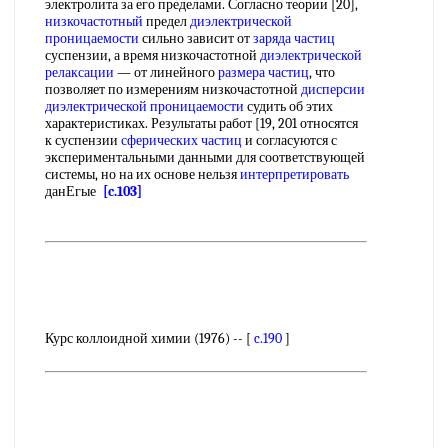
электролита за его пределами. Согласно теории [20],
низкочастотный
предел
диэлектрической
проницаемости
сильно зависит от
заряда частиц
суспензии, а время низкочастотной
диэлектрической
релаксации
— от линейного
размера частиц
, что
позволяет по измерениям низкочастотной
дисперсии
диэлектрической проницаемости
судить об этих
характеристиках. Результаты работ [19, 201 относятся
к суспензии
сферических частиц
и согласуются с
экспериментальными данными для соответствующей
системы, но на их основе нельзя
интерпретировать
данЕгые
[c.103]
Курс коллоидной химии (1976) -- [
c.190
]