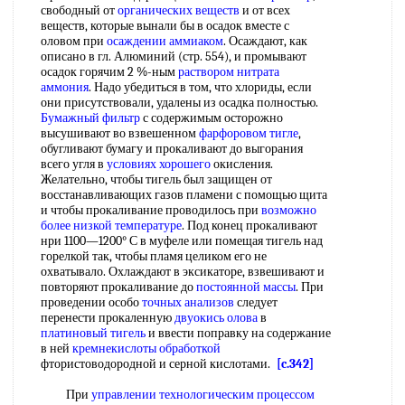
свободный от
органических веществ
и от всех
веществ, которые вынали бы в осадок вместе с
оловом при
осаждении аммиаком
. Осаждают, как
описано в гл. Алюминий (стр. 554), и промывают
осадок горячим 2 %-ным
раствором нитрата
аммония
. Надо убедиться в том, что хлориды, если
они присутствовали, удалены из осадка полностью.
Бумажный фильтр
с содержимым осторожно
высушивают во взвешенном
фарфоровом тигле
,
обугливают бумагу и прокаливают до выгорания
всего угля в
условиях хорошего
окисления.
Желательно, чтобы тигель был защищен от
восстанавливающих газов пламени с помощью щита
и чтобы прокаливание проводилось при
возможно
более
низкой температуре
. Под конец прокаливают
нри 1100—1200° С в муфеле или помещая тигель над
горелкой так, чтобы пламя целиком его не
охватывало. Охлаждают в эксикаторе, взвешивают и
повторяют прокаливание до
постоянной массы
. При
проведении особо
точных анализов
следует
перенести прокаленную
двуокись олова
в
платиновый тигель
и ввести поправку на содержание
в ней
кремнекислоты обработкой
фтористоводородной и серной кислотами.
[c.342]
При
управлении технологическим процессом