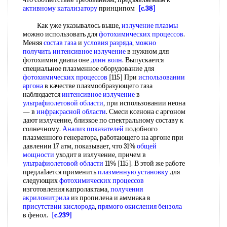
активному катализатору
принципом
[c.38]
Как уже указывалось выше,
излучение плазмы
можно использовать для
фотохимических процессов
.
Меняя
состав газа
и
условия разряда
,
можно
получить
интенсивное излучение
в нужном для
фотохимии диапа оне
длин волн
. Выпускается
специальное плазменное оборудование для
фотохимических процессов
[115] При
использовании
аргона
в качестве плазмообразующего газа
наблюдается
интенсивное излучение
в
ультрафиолетовой области
, при использовании неона
— в
инфракрасной области
. Смеси ксенона с аргоном
дают излучение, близкое по спектральному составу к
солнечному.
Анализ показателей
подобного
плазменного генератора, работающего на аргоне при
давлении 17 атм, показывает, что 31%
общей
мощности
уходит в излучение, причем в
ультрафиолетовой области
11% [115]. В этой же работе
предла1ается применить
плазменную установку
для
следующих
фотохимических процессов
изготовления капролактама,
получения
акрилонитрила
из пропилена и аммиака в
присутствии кислорода
,
прямого окисления бензола
в фенол.
[c.239]