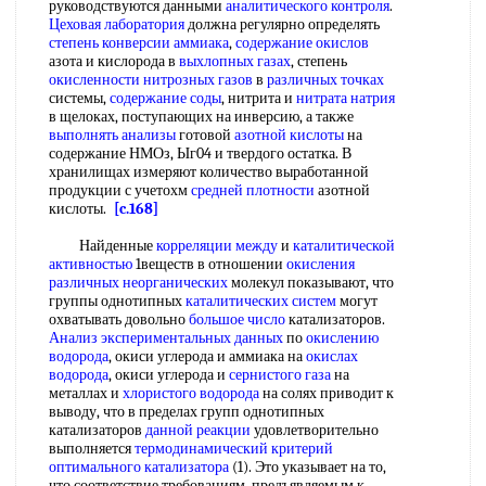
руководствуются данными
аналитического контроля
.
Цеховая лаборатория
должна регулярно определять
степень конверсии аммиака
,
содержание окислов
азота и кислорода в
выхлопных газах
, степень
окисленности нитрозных газов
в
различных точках
системы,
содержание соды
, нитрита и
нитрата натрия
в щелоках, поступающих на инверсию, а также
выполнять анализы
готовой
азотной кислоты
на
содержание НМОз, Ыг04 и твердого остатка. В
хранилищах измеряют количество выработанной
продукции с учетохм
средней плотности
азотной
кислоты.
[c.168]
Найденные
корреляции между
и
каталитической
активностью
1веществ в отношении
окисления
различных неорганических
молекул показывают, что
группы однотипных
каталитических систем
могут
охватывать довольно
большое число
катализаторов.
Анализ экспериментальных данных
по
окислению
водорода
, окиси углерода и аммиака на
окислах
водорода
, окиси углерода и
сернистого газа
на
металлах и
хлористого водорода
на солях приводит к
выводу, что в пределах групп однотипных
катализаторов
данной реакции
удовлетворительно
выполняется
термодинамический критерий
оптимального катализатора
(1). Это указывает на то,
что соответствие требованиям, предъявляемым к