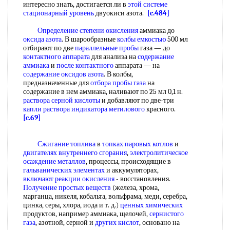
интересно знать, достигается ли в
этой системе
стационарный уровень
двуокиси азота.
[c.484]
Определение степени окисления
аммиака до
оксида азота
. В шарообразные
колбы емкостью
500 мл
отбирают по две
параллельные пробы
газа — до
контактного аппарата
для анализа на
содержание
аммиака
и
после контактного
аппарата — на
содержание оксидов азота
. В колбы,
предназначенные для
отбора пробы газа
на
содержание в нем аммиака, наливают по 25 мл 0,1 н.
раствора серной кислоты
и добавляют по две-три
капли раствора
индикатора метилового
красного.
[c.69]
Сжигание топлива
в
топках паровых котлов
и
двигателях внутреннего сгорания
,
электролитическое
осаждение металлов
, процессы, происходящие в
гальванических элементах
и аккумуляторах,
включают реакции окисления
- восстановления.
Получение простых веществ
(железа, хрома,
марганца, никеля, кобальта, вольфрама, меди, серебра,
цинка, серы, хлора, иода и т. д.)
ценных химических
продуктов, например аммиака, щелочей,
сернистого
газа
, азотной, серной и
других кислот
, основано на