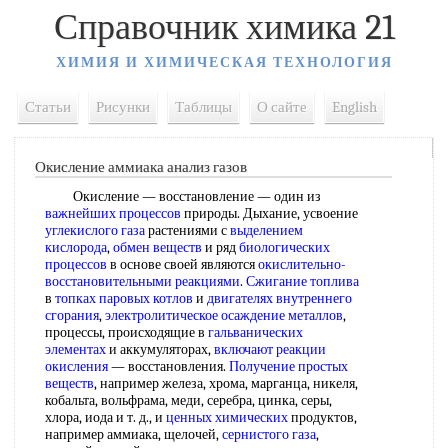
Справочник химика 21
ХИМИЯ И ХИМИЧЕСКАЯ ТЕХНОЛОГИЯ
Статьи
Рисунки
Таблицы
О сайте
English
Окисление аммиака анализ газов
Окисление — восстановление — один из
важнейших процессов
природы. Дыхание, усвоение
углекислого газа
растениями с
выделением
кислорода
,
обмен веществ
и ряд
биологических
процессов
в основе своей являются
окислительно-
восстановительными реакциями
.
Сжигание топлива
в
топках паровых котлов
и
двигателях внутреннего
сгорания
,
электролитическое осаждение металлов
,
процессы, происходящие в
гальванических
элементах
и аккумуляторах,
включают реакции
окисления
— восстановления.
Получение простых
веществ
, например железа, хрома, марганца, никеля,
кобальта, вольфрама, меди, серебра, цинка, серы,
хлора, иода и т. д., и
ценных химических
продуктов,
например аммиака, щелочей,
сернистого газа
,