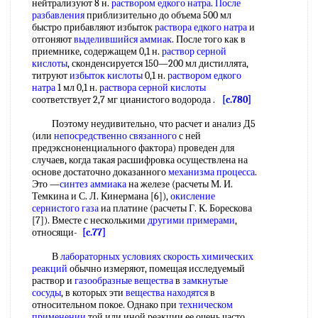
нейтрализуют 8 н.
раствором едкого натра
.
После
разбавления
приблизительно до объема 500 мл
быстро прибавляют избыток
раствора едкого натра
и
отгоняют
выделившийся аммиак
. После того как в
приемнике, содержащем 0,1 н.
раствор серной
кислоты
, сконденсируется 150—200 мл дистиллята,
титруют
избыток кислоты
0,1 н.
раствором едкого
натра
1 мл 0,1 н.
раствора серной кислоты
соответствует 2,7 мг цианистого водорода .
[c.780]
Поэтому неудивительно, что расчет и анализ Д5
(или
непосредственно связанного
с ней
предэксноненциального фактора) проведен для
случаев, когда такая расшифровка осуществлена на
основе достаточно доказанного
механизма процесса
.
Это —
синтез аммиака
на железе (расчеты М. И.
Темкина и С. Л. Кинермана [6]),
окисление
сернистого газа
иа платине (расчеты Г. К. Борескова
[7]). Вместе с несколькими
другими примерами
,
относящи-
[c.77]
В
лабораторных условиях
скорость химических
реакций
обычно измеряют, помещая исследуемый
раствор и
газообразные вещества
в
замкнутые
сосуды
, в которых эти
вещества находятся
в
относительном покое. Однако при
техническом
применении
той или иной реакции ее очень часто