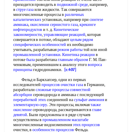
приходится проводить в
подвижной среде
, например,
в
струе газа
или жидкости. Так совершаются
многочисленные процессы в
различных
каталитических
установках, например при
синтезе
аммиака
,
окислении сернистого газа
,
крекинге
нефтепродуктов
и т. д.
Кинетические
закономерности
,
управляющие реакцией
, которая
совершается в потоке, обладают
целым рядом
специфических особенностей
их необходимо
учитывать, разрабатывая
режим работы
той или иной
промышленной установки
.
Кинетика реакции
в
потоке
была
разработана
главным образом
Г. М. Пан-
ченковым, применившим к анализу этого
вопроса
принципы
гидродинамики.
[c.407]
Фельд и Баркхапзер, одни из первых
исследователей
процессов очистки газа
в Германии,
разработали
сложные процессы
совместной
абсорбции
сероводорода и аммиака с последующей
переработкой этих
соединений на
сульфат аммония
и
элементарную серу
. Эти процессы, включая
также
окисление
сероводорода, рассматриваются в
главе
девятой
. Были предложены и в ряде случаев
осуществлены в
промышленном масштабе
многочисленные видоизменения
этих процессов
очистки, в
особенности процессов
Фельда.