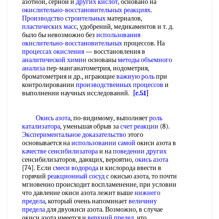
азотной, серной и
других кислот
, основано на
окислительно-восстановительных реакциях
.
Производство строительных
материалов,
пластических масс
, удобрений, медикаментов и т. д.
было бы невозможно без
использования
окислительно-восстановительных
процессов. На
процессах окисления
— восстановления в
аналитической химии
основаны
методы объемного
анализа
пер-манганатометрия, иодометрия,
броматометрия и др., играющие
важную роль
при
контролировании
производственных процессов
и
выполнении научных исследований.
[c.51]
Окись азота
, по-видимому, выполняет
роль
катализатора
, уменьшая обрыв за
счет реакции
(8).
Экспериментальное доказательство
этого
основывается на
использовании самой
окиси азота в
качестве сенсибилизатора
и на
поведении других
сенсибилизаторов, дающих, вероятно,
окись азота
[74]. Если
смеси водорода
и кислорода ввести в
горячий
реакционный сосуд
с окисью азота, то почти
мгновенно происходит воспламенение, при условии
что давление окиси азота лежит выше
нижнего
предела
, который очень напоминает
величину
предела
для двуокиси азота. Возможно, в случае
окиси азота имеется и
верхний предел
, что