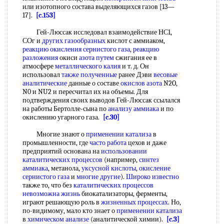
или изотопного состава выделяющихся газов [13—
17].
[c.153]
Гей-Люссак исследовал взаимодействие НС1,
СОг и
других газообразных
кислот с аммиаком,
реакцию окисления сернистого газа
,
реакцию
разложения
окиси
азота путем
сжигания ее в
атмосфере
металлического калия
и т. д. Он
использовал
также полученные
ранее Дэви
весовые
аналитические
данные о составе
окислов азота
N2O,
N0 и NU2 и пересчитал их на объемы. Для
подтверждения своих выводов Гей-Люссак ссылался
на работы Бертолле-сына по
анализу аммиака
и по
окислению угарного газа.
[c.30]
Многие знают о
применении катализа
в
промышленности, где
часто работа
цехов и даже
предприятий основана на
использовании
каталитических процессов
(например,
синтез
аммиака
, метанола,
уксусной кислоты
,
окисление
сернистого газа
и
многие другие
).
Широко известно
также то, что без
каталитических процессов
невозможна жизнь
биокатализаторы, ферменты,
играют решающую роль в
жизненных процессах
. Но,
по-видимому, мало кто знает о
применении катализа
в
химическом анализе
(аналитической химии).
[c.3]