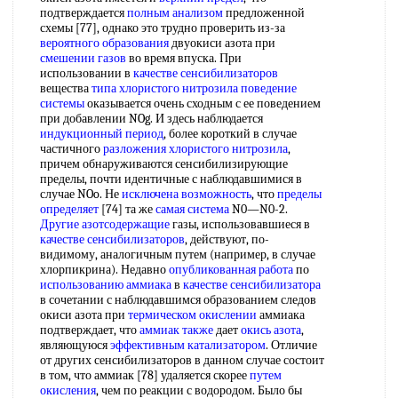
подтверждается
полным анализом
предложенной
схемы [77], однако это трудно проверить из-за
вероятного образования
двуокиси азота при
смешении газов
во время впуска. При
использовании в
качестве сенсибилизаторов
вещества
типа хлористого нитрозила
поведение
системы
оказывается очень сходным с ее поведением
при добавлении NOg. И здесь наблюдается
индукционный период
, более короткий в случае
частичного
разложения хлористого нитрозила
,
причем обнаруживаются сенсибилизирующие
пределы, почти идентичные с наблюдавшимися в
случае NOo. Не
исключена возможность
, что
пределы
определяет
[74] та же
самая система
N0—N0-2.
Другие азотсодержащие
газы, использовавшиеся в
качестве сенсибилизаторов
, действуют, по-
видимому, аналогичным путем (например, в случае
хлорпикрина). Недавно
опубликованная работа
по
использованию аммиака
в
качестве сенсибилизатора
в сочетании с наблюдавшимся образованием следов
окиси азота при
термическом окислении
аммиака
подтверждает, что
аммиак также
дает
окись азота
,
являющуюся
эффективным катализатором
. Отличие
от других сенсибилизаторов в данном случае состоит
в том, что аммиак [78] удаляется скорее
путем
окисления
, чем по реакции с водородом. Было бы