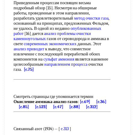
Приведенным процессам посвящен весьма
подробный обзор [15]. Несмотря на обширные
работы, проведенные в этом направлении,
разработать удовлетворительный
метод очистки газа
,
основанный на принципах, предложенных Фельдом,
не удалось. В одной из недавно
опубликованных
работ
[16] дается
анализ проблемы
очистки
каменноугольных
газов от сероводорода и аммиака в
свете
современных экономических
данных. Этот
анализ приводит
к выводу, что совместное
извлечение с последующей переработкой обоих
компонентов на
сульфат аммония
является наименее
целесообразным
направлением процесса
очистки
газа.
[c.75]
Смотреть страницы где упоминается термин
Окисление аммиака анализ газов
:
[c.69]
[c.36]
[c.85]
[c.523]
[c.47]
[c.88]
[c.312]
Связанный азот (1934) -- [
c.313
]