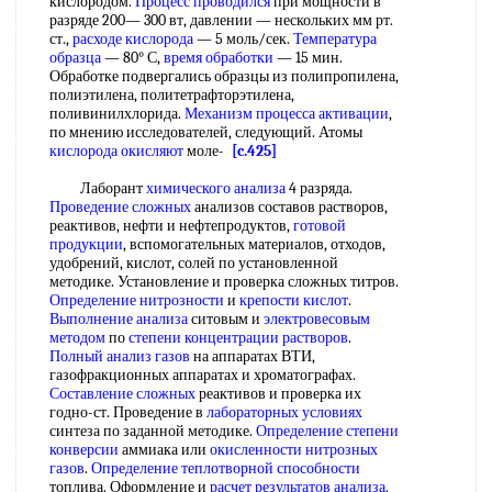
кислородом.
Процесс проводился
при мощности в
разряде 200— 300 вт, давлении — нескольких мм рт.
ст.,
расходе кислорода
— 5 моль/сек.
Температура
образца
— 80° С,
время обработки
— 15 мин.
Обработке подвергались образцы из полипропилена,
полиэтилена, политетрафторэтилена,
поливинилхлорида.
Механизм процесса активации
,
по мнению исследователей, следующий. Атомы
кислорода окисляют
моле-
[c.425]
Лаборант
химического анализа
4 разряда.
Проведение сложных
анализов составов растворов,
реактивов, нефти и нефтепродуктов,
готовой
продукции
, вспомогательных материалов, отходов,
удобрений, кислот, солей по установленной
методике. Установление и проверка сложных титров.
Определение нитрозности
и
крепости кислот
.
Выполнение анализа
ситовым и
электровесовым
методом
по
степени концентрации растворов
.
Полный анализ газов
на аппаратах ВТИ,
газофракционных аппаратах и хроматографах.
Составление сложных
реактивов и проверка их
годно-ст. Проведение в
лабораторных условиях
синтеза по заданной методике.
Определение степени
конверсии
аммиака или
окисленности нитрозных
газов
.
Определение теплотворной способности
топлива. Оформление и
расчет результатов анализа
.