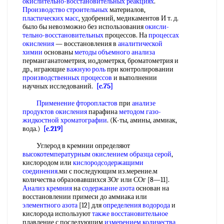
окислительно-восстановительных реакциях
.
Производство строительных
материалов,
пластических масс
, удобрений, медикаментов И т. д.
было бы невозможно без использования
окисли-
тельно-восстановительных
процессов. На
процессах
окисления
— восстановления в
аналитической
химии
основаны
методы объемного анализа
перманганатометрия, ио,дометркя, броматометрия и
др., играющие
важную роль
при контролировании
производственных процессов
и выполнении
научных исследований.
[c.75]
Применение фторопластов
при
анализе
продуктов окисления
парафина
методом газо-
жидкостной хроматографии
. (К-ты, амины, аммиак,
вода.)
[c.219]
Углерод в кремнии определяют
высокотемпературным окислением
образца серой
,
кислородом или
кислородсодержащими
соединения
.ми с последующим из.мерение.м
количества образовавшихся ЗОг или СОг [8—11].
Анализ кремния
на
содержание азота
основан на
восстановлении примеси до аммиака или
элементного азота
[12] для
определения водорода
и
кислорода используют
также восстановительное
плавление с последующим
измерением количества