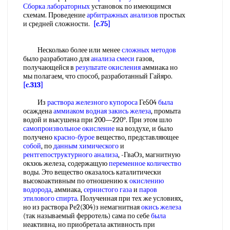
Сборка лабораторных
установок по имеющимся
схемам. Проведение
арбитражных анализов
простых
и средней сложности.
[c.75]
Несколько более или менее
сложных методов
было разработано для
анализа смеси
газов,
получающейся в
результате окисления
аммиака но
мы полагаем, что способ, разработанный Гайяро.
[c.313]
Из
раствора железного купороса
Ге504
была
осаждена
аммиаком водная
закись железа
, промыта
водой и высушена при 200—220°. При этом шло
самопроизвольное окисление
на воздухе, и было
получено
красно-бурое
вещество, представляющее
собой
, по
данным химического
и
рентгепоструктурного анализа
, -ГваОз, магнитную
окхюь железа, содержащую
переменное количество
воды. Это вещество оказалось каталитически
высокоактивным по отношению к
окислению
водорода
, аммиака,
сернистого газа
и
паров
этилового спирта
. Полученная при тех же условиях,
но из раствора Ре2(304)з немагнитная
окись железа
(так называемый ферротель) сама по себе
была
неактивна, но приобретала активность при