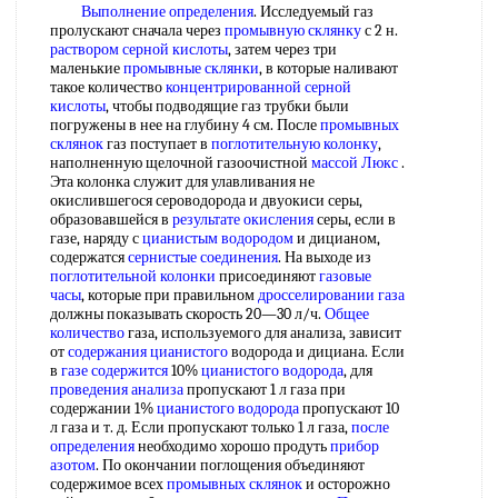
Выполнение определения
. Исследуемый газ
пролускают сначала через
промывную склянку
с 2 н.
раствором серной кислоты
, затем через три
маленькие
промывные склянки
, в которые наливают
такое количество
концентрированной серной
кислоты
, чтобы подводящие газ трубки были
погружены в нее на глубину 4 см. После
промывных
склянок
газ поступает в
поглотительную колонку
,
наполненную щелочной газоочистной
массой Люкс
.
Эта колонка служит для улавливания не
окислившегося сероводорода и двуокиси серы,
образовавшейся в
результате окисления
серы, если в
газе, наряду с
цианистым водородом
и дицианом,
содержатся
сернистые соединения
. На выходе из
поглотительной колонки
присоединяют
газовые
часы
, которые при правильном
дросселировании газа
должны показывать скорость 20—30 л/ч.
Общее
количество
газа, используемого для анализа, зависит
от
содержания цианистого
водорода и дициана. Если
в
газе содержится
10%
цианистого водорода
, для
проведения анализа
пропускают 1 л газа при
содержании 1%
цианистого водорода
пропускают 10
л газа и т. д. Если пропускают только 1 л газа,
после
определения
необходимо хорошо продуть
прибор
азотом
. По окончании поглощения объединяют
содержимое всех
промывных склянок
и осторожно