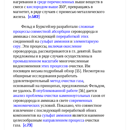
нагревании в
среде перечисленных
выше веществ в
смеси с
кислородом выше
350°, превращаясь в
магнетит, в ряде случаев с примесью металлического
железа.
[c.582]
Фельд и Буркгейзер разработали
сложные
процессы
совместной абсорбции
сероводорода и
аммиака с последующей
переработкой этих
соединений на
сульфат аммония
и
элементарную
серу
. Эти процессы,
включая окисление
сероводорода, рассматриваются в гл. девятой. Были
предложены и в ряде случаев осуществлены в
промышленном масштабе
многочисленные
видоизменения
этих процессов
очистки. Им
посвящен весьма подробный обзор [15]. Несмотря на
обширные исследования разработать
удовлетворительный
метод очистки газа
,
основанный на принципах, предложенных Фельдом,
не удалось. В
опубликованной работе
[16] дается
анализ проблемы
очистки каменноугольных
газов от
сероводорода и аммиака в свете
современных
экономических
условий. Показано, что совместное
извлечение с последующей переработкой обоих
компонентов на
сульфат аммония
является наименее
целесообразным
направлением процесса
очистки
газа.
[c.73]