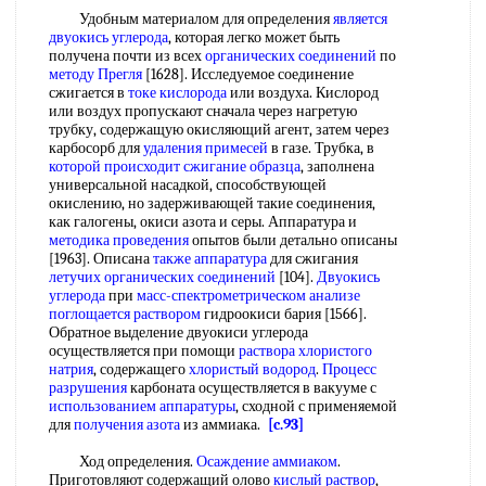
Удобным материалом для определения
является
двуокись углерода
, которая легко может быть
получена почти из всех
органических соединений
по
методу Прегля
[1628]. Исследуемое соединение
сжигается в
токе кислорода
или воздуха. Кислород
или воздух пропускают сначала через нагретую
трубку, содержащую окисляющий агент, затем через
карбосорб для
удаления примесей
в газе. Трубка, в
которой происходит
сжигание образца
, заполнена
универсальной насадкой, способствующей
окислению, но задерживающей такие соединения,
как галогены, окиси азота и серы. Аппаратура и
методика проведения
опытов были детально описаны
[1963]. Описана
также аппаратура
для сжигания
летучих органических соединений
[104].
Двуокись
углерода
при
масс-спектрометрическом анализе
поглощается раствором
гидроокиси бария [1566].
Обратное выделение двуокиси углерода
осуществляется при помощи
раствора хлористого
натрия
, содержащего
хлористый водород
.
Процесс
разрушения
карбоната осуществляется в вакууме с
использованием аппаратуры
, сходной с применяемой
для
получения азота
из аммиака.
[c.93]
Ход определения.
Осаждение аммиаком
.
Приготовляют содержащий олово
кислый раствор
,