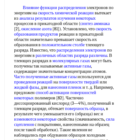
Влияние функции распределения
электронов по
энергиям на
скорость химической реакции
вытекает
из
анализа результатов
изучения некоторых
процессов в прикатодной области (
синтез аммиака
[2],
окисление азота
[81]). Установлено, что
скорость
образования продуктов
реакции в прикатодной
области значительно превышает скорость их
образования в
положительном столбе
тлеющего
разряда. Известно, что
распределения электронов
по
энергиям в
различных областях
разряда различны
. В
тлеющих разрядах в
молекулярных газах
могут быть
получены так называемые
активные газы
,
содержащие значительные концентрации атомов.
Часто полученные
активные газы
используются для
проведения реакций
на
поверхности твердой
или
жидкой фазы
, для
нанесения пленок
и т. д. Например,
предложен
способ активации
поверхностей
некоторых
полимеров [82]. Частично
диссоциированный кислород (3—4%), полученный в
тлеющем разряде, обтекает
поверхность образца
, в
результате чего уменьшается его (образца) вес и
изменяются некоторые
свойства (смачиваемость,
сила
сцепления
с покрытиями, нанесенными на образец
после такой обработки). Такие явления не
наблюдались при обдувании образцов холодным