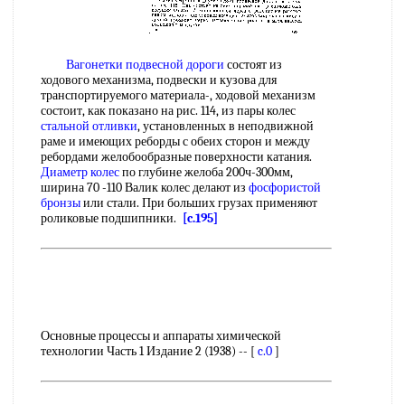
Вагонетки подвесной дороги
состоят из
ходового механизма, подвески и кузова для
транспортируемого материала-, ходовой механизм
состоит, как показано на рис. 114, из пары колес
стальной отливки
, установленных в неподвижной
раме и имеющих реборды с обеих сторон и между
ребордами желобообразные поверхности катания.
Диаметр колес
по глубине желоба 200ч-300мм,
ширина 70 -110 Валик колес делают из
фосфористой
бронзы
или стали. При больших грузах применяют
роликовые подшипники.
[c.195]
Основные процессы и аппараты химической
технологии Часть 1 Издание 2 (1938) -- [
c.0
]