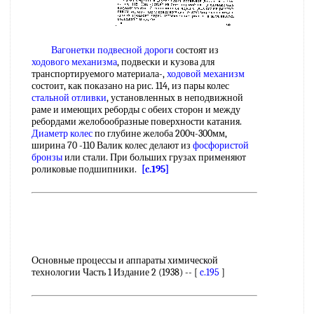
Вагонетки подвесной дороги
состоят из
ходового механизма
, подвески и кузова для
транспортируемого материала-,
ходовой механизм
состоит, как показано на рис. 114, из пары колес
стальной отливки
, установленных в неподвижной
раме и имеющих реборды с обеих сторон и между
ребордами желобообразные поверхности катания.
Диаметр колес
по глубине желоба 200ч-300мм,
ширина 70 -110 Валик колес делают из
фосфористой
бронзы
или стали. При больших грузах применяют
роликовые подшипники.
[c.195]
Основные процессы и аппараты химической
технологии Часть 1 Издание 2 (1938) -- [
c.195
]