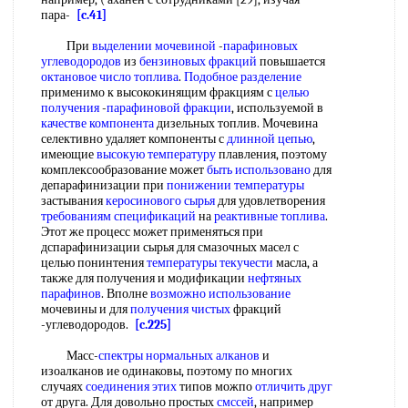
пара-
[c.41]
При
выделении мочевиной
-
парафиновых
углеводородов
из
бензиновых фракций
повышается
октановое число топлива
.
Подобное разделение
применимо к высококинящим фракциям с
целью
получения
-
парафиновой фракции
, используемой в
качестве компонента
дизельных топлив. Мочевина
селективно удаляет компоненты с
длинной цепью
,
имеющие
высокую температуру
плавления, поэтому
комплексообразование может
быть использовано
для
депарафинизации при
понижении температуры
застывания
керосинового сырья
для удовлетворения
требованиям спецификаций
на
реактивные топлива
.
Этот же процесс может применяться при
дспарафинизации сырья для смазочных масел с
целью понинтения
температуры текучести
масла, а
также для получения и модификации
нефтяных
парафинов
. Вполне
возможно использование
мочевины и для
получения чистых
фракций
-углеводородов.
[c.225]
Масс-
спектры нормальных алканов
и
изоалканов ие одинаковы, поэтому по многих
случаях
соединения этих
типов можпо
отличить друг
от друга. Для довольно простых
смссей
, например