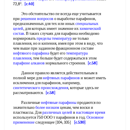
72,8°.
[c.40]
Это обстоятельство пе всегда еще учитывается
при
решении вопросов
о выработке парафинов,
предназначенных для тех или иных
специальных
целей
, для которых имеет значение их
химический
состав
. В таких случаях для парафина необходимо
нормировать
пределы температур
не только
плавления, но и кипения, имея при этом в виду, что
чем выше при заданном фракционном составе
нефтяного парафина
будет его
температура
плавления
, тем больше будет содержаться в этом
парафине алканов
нормального строения.
[c.58]
Данное правило является действительным в
полной мере для
нефтяных парафинов
и может иметь
исключения для парафинов, например,
синтетического происхождения
, которые здесь не
рассматриваются.
[c.58]
Различные
нефтяные парафины
продаются по
значительно
более низким
ценам, чем воски и
пластмассы. Для
различных целей
в
настоящее время
используется 750 ООО т парафинов в год.
Основное
применение
следующее [104, 105]
[c.530]