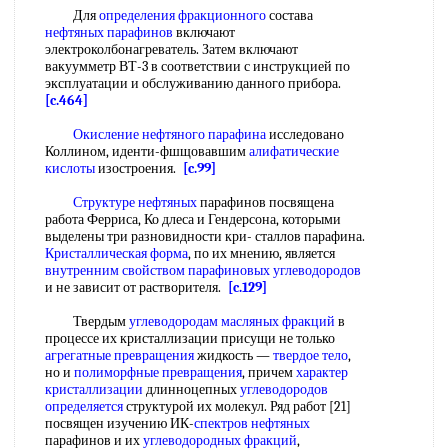
Для
определения фракционного
состава
нефтяных парафинов
включают
электроколбонагреватель. Затем включают
вакуумметр ВТ-3 в соответствии с инструкцией по
эксплуатации и обслуживанию данного прибора.
[c.464]
Окисление нефтяного парафина
исследовано
Коллином, иденти-фшщовавшим
алифатические
кислоты
изостроения.
[c.99]
Структуре нефтяных
парафинов посвящена
работа Ферриса, Ко длеса и Гендерсона, которыми
выделены три разновидности кри- сталлов парафина.
Кристаллическая форма
, по их мнению, является
внутренним свойством
парафиновых углеводородов
и не зависит от растворителя.
[c.129]
Твердым
углеводородам масляных фракций
в
процессе их кристаллизации присущи не только
агрегатные превращения
жидкость —
твердое тело
,
но и
полиморфные превращения
, причем
характер
кристаллизации
длинноцепных
углеводородов
определяется
структурой их молекул. Ряд работ [21]
посвящен изучению ИК-
спектров нефтяных
парафинов и их
углеводородных фракций
,