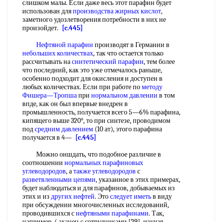
слишком малы. Если даже весь этот парафин будет
использован для
производства жирных кислот
,
заметного удозлетворения потребности в них не
произойдет.
[c.445]
Нефтяной парафин
производят в Германии в
небольших количествах
, так что остается только
рассчитывать на
синтетический парафин
, тем более
что последний, как это уже отмечалось раньше,
особенно подходит для окисления и доступен в
любых количествах. Если при работе по
методу
Фишера—Тропша
при
нормальном давлении
в том
впде, как он был впервые внедрен в
промышленность, получается всего 5—6% парафина,
кипящего выше 320°, то при синтезе, проводимом
под
средним давлением
(10 ат), этого парафина
получается в 4—
[c.445]
Можно оншдать, что подобное различие в
соотношении
нормальных парафиновых
углеводородов
, а
также углеводородов
с
разветвленными цепями
, указанное в этих примерах,
будет наблюдаться и для парафинов, добываемых из
этих и из
других нефтей
. Это
следует иметь
в виду
при обсуждении многочисленных исследований,
проводившихся с
нефтяными парафинами
. Так,
например, ( аханен с сотрудниками [29], изучая