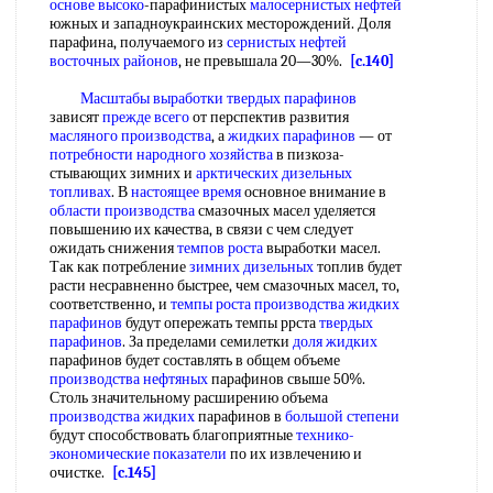
основе высоко
-парафинистых
малосернистых нефтей
южных и западноукраинских месторождений. Доля
парафина, получаемого из
сернистых нефтей
восточных районов
, не превышала 20—30%.
[c.140]
Масштабы выработки
твердых парафинов
зависят
прежде всего
от перспектив развития
масляного производства
, а
жидких парафинов
— от
потребности народного хозяйства
в пизкоза-
стывающих зимних и
арктических дизельных
топливах
. В
настоящее время
основное внимание в
области производства
смазочных масел уделяется
повышению их качества, в связи с чем следует
ожидать снижения
темпов роста
выработки масел.
Так как потребление
зимних дизельных
топлив будет
расти несравненно быстрее, чем смазочных масел, то,
соответственно, и
темпы роста производства
жидких
парафинов
будут опережать темпы ррста
твердых
парафинов
. За пределами семилетки
доля жидких
парафинов будет составлять в общем объеме
производства нефтяных
парафинов свыше 50%.
Столь значительному расширению объема
производства жидких
парафинов в
большой степени
будут способствовать благоприятные
технико-
экономические показатели
по их извлечению и
очистке.
[c.145]