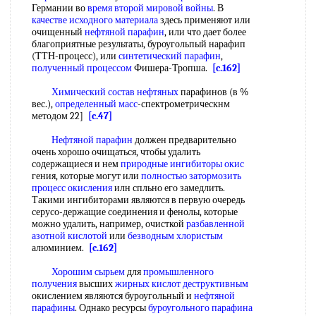
Германии во
время второй
мировой войны
. В
качестве исходного материала
здесь применяют или
очищенный
нефтяной парафин
, или что дает более
благоприятные результаты, буроугольпый нарафип
(ТТН-процесс), или
синтетический парафин
,
полученный процессом
Фишера-Тропша.
[c.162]
Химический состав нефтяных
парафинов (в %
вес.),
определенный масс
-спектрометрическнм
методом 22]
[c.47]
Нефтяной парафин
должен предварительно
очень хорошо очищаться, чтобы удалить
содержащиеся и нем
природные ингибиторы
окис
гения, которые могут или
полностью затормозить
процесс окисления
илн спльно его замедлить.
Такими ингибиторами являются в первую очередь
серусо-держащие соединения и фенолы, которые
можно удалить, например, очисткой
разбавленной
азотной кислотой
или
безводным хлористым
алюминием.
[c.162]
Хорошим сырьем
для
промышленного
получения
высших
жирных кислот деструктивным
окислением являются буроугольный и
нефтяной
парафины
. Однако ресурсы
буроугольного парафина