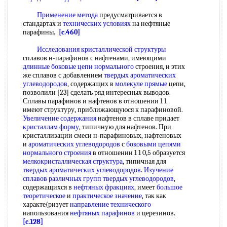
Применение метода
предусматривается в
стандартах и
технических условиях
на нефтяные
парафины.
[c.460]
Исследования кристаллической структуры
сплавов н-парафинов с нафтенами, имеющими
длинные боковые
цепи нормального
строения, и этих
же сплавов с добавлением
твердых ароматических
углеводородов
, содержащих в
молекуле прямые
цепи,
позволили [23] сделать ряд интересных выводов.
Сплавы парафинов и нафтенов в отношении 1 1
имеют структуру, приближающуюся к парафиновой.
Увеличение содержания
нафтенов в сплаве придает
кристаллам форму
, типичную для нафтенов. При
кристаллизации смеси н-парафиновых, нафтеновых
и
ароматических углеводородов
с
боковыми цепями
нормального строения
в отношении 1 1 0,5 образуется
мелкокристаллическая структура
, типичная для
твердых ароматических углеводородов
.
Изучение
сплавов
различных групп
твердых углеводородов
,
содержащихся в
нефтяных фракциях
, имеет
большое
теоретическое
и
практическое значение
, так как
характе(ризует
направление технического
иапользования
нефтяных парафинов
и церезинов.
[c.128]