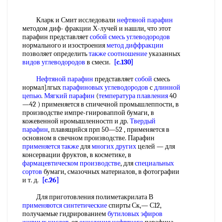
Кларк и Смит исследовали
нефтяной парафин
методом диф- фракции Х-лучей и нашли, что этот
парафин представляет
собой
смесь углеводородов
нормального и изостроения
метод диффракции
позволяет определить
также соотношение
указанных
видов углеводородов
в смеси.
[c.130]
Нефтяной парафин
представляет
собой
смесь
нормал]лгых
парафиновых углеводородов
с
длинной
цепью
.
Мягкий парафин
(
температура плавления
40
—42 ) применяется в спичечной промышлеппости, в
производстве импре-гнироваппой бумаги, в
кожевенной нромышленностп и др.
Твердый
парафин
, плавящийся прп 50—52 , применяется в
основном в свечном производстве. Парафин
применяется также
для
многих других
целей — для
консервации фруктов, в косметике, в
фармацевтическом производстве
, для
специальных
сортов
бумаги, смазочных материалов, в фотографии
и т. д.
[c.26]
Для приготовления полиметакрилата В
применяются синтетические
спирты Ск,— С12,
получаемые гидрированием
бутиловых эфиров