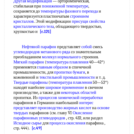
Другая модификация
— орторомбическая,
стабильная при
пониженной температуре
,
сохраняется до
температуры фазового перехода
и
характеризуется пластинчатым
строением
кристаллов
. Этой модификации
присущи свойства
кристаллического тела
, обладающего твердостью,
хрупкостью и
[c.121]
Нефтяной парафин
представляет
собой
смесь
углеводородов метанового ряда
со значительным
преобладанием
молекул нормального
строения.
Мягкий парафин
(
температура плавления
40—42°)
применяется
главным образом
в спичечной
промышленности, для
пропитки бумаги
, в
кожевенной и
текстильной промышленности
и т. д.
Твердые парафины
(
температура плавления
50—52°)
находят наиболее
широкое применение
в свечном
производстве, а также для
некоторых областей
пропитки. Из
процессов химической переработки
парафинов в Германии наибольший
интерес
представляет
производство жирных кислот
на
основе
твердых
парафинов (см. главу VI
Окисление
парафиновых углеводородов
, стр. 432, или раздел
Исходное сырье
для
процесса окисления
парафина ,
стр. 444).
[c.49]