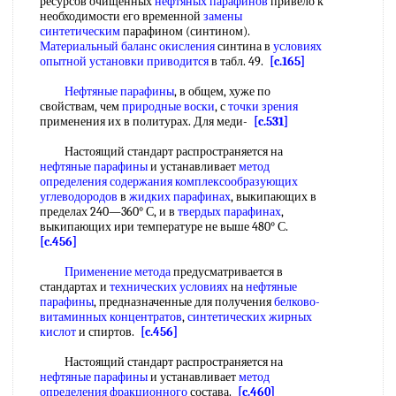
ресурсов очищенных
нефтяных парафинов
привело к
необходимости его временной
замены
синтетическим
парафином (синтином).
Материальный баланс окисления
синтина в
условиях
опытной
установки приводится
в табл. 49.
[c.165]
Нефтяные парафины
, в общем, хуже по
свойствам, чем
природные воски
, с
точки зрения
применения их в политурах. Для меди-
[c.531]
Настоящий стандарт распространяется на
нефтяные парафины
и устанавливает
метод
определения содержания
комплексообразующих
углеводородов
в
жидких парафинах
, выкипающих в
пределах 240—360° С, и в
твердых парафинах
,
выкипающих ири температуре не выше 480° С.
[c.456]
Применение метода
предусматривается в
стандартах и
технических условиях
на
нефтяные
парафины
, предназначенные для получения
белково-
витаминных концентратов
,
синтетических жирных
кислот
и спиртов.
[c.456]
Настоящий стандарт распространяется на
нефтяные парафины
и устанавливает
метод
определения фракционного
состава.
[c.460]