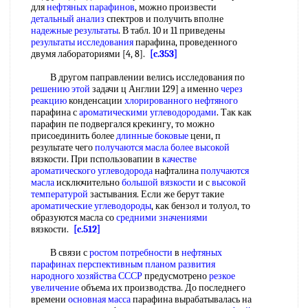
для
нефтяных парафинов
, можно произвести
детальный анализ
спектров и получить вполне
надежные результаты
. В табл. 10 и 11 приведены
результаты исследования
парафина, проведенного
двумя лабораториями [4, 8].
[c.353]
В другом паправлении велись исследования по
решению этой
задачи ц Англии 129] а именно
через
реакцию
конденсации
хлорированного нефтяного
парафина с
ароматическими углеводородами
. Так как
парафин пе подвергался крекингу, то можно
присоединить более
длинные боковые
цени, п
результате чего
получаются масла
более высокой
вязкости. При пспользовапии в
качестве
ароматического углеводорода
нафталина
получаются
масла
исключительно
большой вязкости
и с
высокой
температурой
застывания. Если же берут такие
ароматические углеводороды
, как бензол и толуол, то
образуются масла со
средними значениями
вязкости.
[c.512]
В связи с
ростом потребности
в
нефтяных
парафинах
перспективным планом развития
народного хозяйства СССР
предусмотрено
резкое
увеличение
объема их производства. До последнего
времени
основная масса
парафина вырабатывалась на