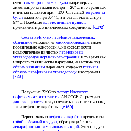
очень
симметричной молекулы
например, 2,2-
диметилпропан плавится при —20° С, в то время как
и-пентан плавится при —130° С, и 2,2,3,3-
тетраметил
бутан
плавится при 104° С, а п-октан плавится при —
57° С. Подобные
количественные правила
применимы и для циклических соединений.
[c.192]
Состав нефтяных парафинов
,
выделенных
обычными
методами из
масляных фракций
, также
поразительно однороден. Они состоят почти
исключительно из чистых
парафиновых
углеводородов нормального строения
, в то время как
микрокристаллические парафины, известные под
общим названием
церезинов, содержат
главным
образом
парафиновые углеводороды
изостроения.
[c.53]
Получение ВЖС по
методу Института
нефтехимического синтеза
АН СССР. Сырьем для
данного процесса
могут служить как синтетические,
так и нефтяные парафины.
[c.160]
Первоначально
нефтяной парафин
представлял
собой
побочный продукт
, образующийся при
депарафинизации масляных фракций
. Этот продукт