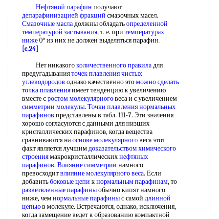
Нефтяной парафин
получают
депарафинизацией фракций
смазочных масел.
Смазочные масла
должны обладать
определенной
температурой застывания
, т. е. при
температурах
ниже
0° из них не должен выделяться парафин.
[c.24]
Нет никакого
количественного правила
для
предугадывания
точек плавления
чистых
углеводородов
однако качественно это
можно сделать
точка плавления
имеет тенденцию к увеличению
вместе с
ростом молекулярного
веса и с увеличением
симметрии молекулы
.
Точки плавления
нормальных
парафинов
представлены в табл. 111-7. Эти значения
хорошо согласуются с данными для низших
кристаллических парафинов, когда вещества
сравниваются на
основе молекулярного
веса этот
факт является лучшим
доказательством химического
строения
макрокристаллических
нефтяных
парафинов
.
Влияние симметрии
намного
превосходит
влияние молекулярного веса
. Если
добавить
боковые цепи
к
нормальным парафинам
, то
разветвленные парафины
обычно кипят намного
ниже, чем
нормальные парафины
с самой
длинной
цепью
в молекуле. Встречаются, однако, исключения,
когда замещение ведет к образованию компактной