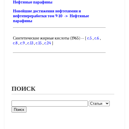
Нефтяные парафины
Новейшие достижения нефтехимии и
нефтепереработки том 9-10 -> Нефтяные
парафины
Синтетические жирные кислоты (1965) -- [
c.5
,
c.6
,
c.8
,
c.9
,
c.13
,
c.15
,
c.24
]
ПОИСК