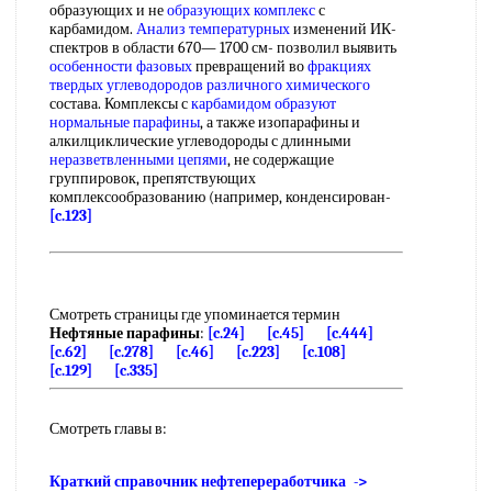
образующих и не
образующих комплекс
с
карбамидом.
Анализ температурных
изменений ИК-
спектров в области 670— 1700 см- позволил выявить
особенности фазовых
превращений во
фракциях
твердых углеводородов
различного химического
состава. Комплексы с
карбамидом образуют
нормальные парафины
, а также изопарафины и
алкилциклические углеводороды с длинными
неразветвленными цепями
, не содержащие
группировок, препятствующих
комплексообразованию (например, конденсирован-
[c.123]
Смотреть страницы где упоминается термин
Нефтяные парафины
:
[c.24]
[c.45]
[c.444]
[c.62]
[c.278]
[c.46]
[c.223]
[c.108]
[c.129]
[c.335]
Смотреть главы в:
Краткий справочник нефтепереработчика ->