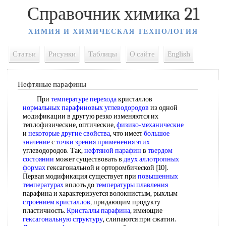
Справочник химика 21
ХИМИЯ И ХИМИЧЕСКАЯ ТЕХНОЛОГИЯ
Статьи
Рисунки
Таблицы
О сайте
English
Нефтяные парафины
При
температуре перехода
кристаллов
нормальных парафиновых углеводородов
из одной
модификации в другую резко изменяются их
теплофизические, оптические,
физико-механические
и
некоторые другие свойства
, что имеет
большое
значение
с
точки зрения
применения этих
углеводородов. Так,
нефтяной парафин
в
твердом
состоянии
может существовать в
двух
аллотропных
формах
гексагональной и орторомбической [10].
Первая модификация существует при
повышенных
температурах
вплоть до
температуры плавления
парафина и характеризуется волокнистым, рыхлым
строением кристаллов
, придающим продукту
пластичность.
Кристаллы парафина
, имеющие
гексагональную структуру
, слипаются при сжатии.