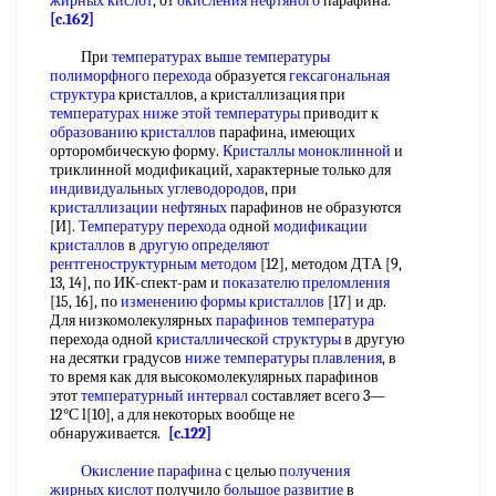
жирных кислот
, от
окисления нефтяного
парафина.
[c.162]
При
температурах выше температуры
полиморфного перехода
образуется
гексагональная
структура
кристаллов, а кристаллизация при
температурах ниже
этой температуры
приводит к
образованию кристаллов
парафина, имеющих
орторомбическую форму.
Кристаллы моноклинной
и
триклинной модификаций, характерные только для
индивидуальных углеводородов
, при
кристаллизации нефтяных
парафинов не образуются
[И].
Температуру перехода
одной
модификации
кристаллов
в
другую определяют
рентгеноструктурным методом
[12], методом ДТА [9,
13, 14], по ИК-спект-рам и
показателю преломления
[15, 16], по
изменению формы кристаллов
[17] и др.
Для низкомолекулярных
парафинов температура
перехода одной
кристаллической структуры
в другую
на десятки градусов
ниже температуры плавления
, в
то время как для высокомолекулярных парафинов
этот
температурный интервал
составляет всего 3—
12°С l[10], а для некоторых вообще не
обнаруживается.
[c.122]
Окисление парафина
с целью
получения
жирных кислот
получило
большое развитие
в