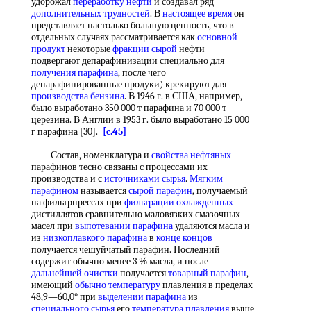
удорожал
переработку нефти
и создавал ряд
дополнительных трудностей
. В
настоящее время
он
представляет настолько большую ценность, что в
отдельных случаях рассматривается как
основной
продукт
некоторые
фракции сырой
нефти
подвергают депарафинизации специально для
получения парафина
, после чего
депарафинированные продуки) крекируют для
производства бензина
. В 1946 г. в США, например,
было выработано 350 000 т парафина и 70 000 т
церезина. В Англии в 1953 г. было выработано 15 000
г парафина [30].
[c.45]
Состав, номенклатура и
свойства нефтяных
парафинов тесно связаны с процессами их
производства и с
источниками сырья
.
Мягким
парафином
называется
сырой парафин
, получаемый
на фильтрпрессах при
фильтрации охлажденных
дистиллятов сравнительно маловязких смазочных
масел при
выпотевании парафина
удаляются масла и
из
низкоплавкого парафина
в
конце концов
получается чешуйчатый парафин. Последний
содержит обычно менее 3 % масла, и после
дальнейшей очистки
получается
товарный парафин
,
имеющий
обычно температуру
плавления в пределах
48,9—60,0° при
выделении парафина
из
специального сырья
его
температура плавления
выше