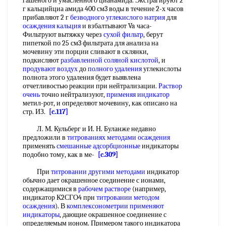
гашеного и умасленного цианамида. Экстрагируют 2
г кальцийциа амида 400 см3 воды в течение 2-х часов
прибавляют 2 г
безводного углекислого натрия
для
осаждения кальция
и взбалтывают Va часа-
Фильтруют вытяжку через
сухой фильтр
, берут
пипеткой по 25 см3 фильтрата для анализа на
мочевину эти порции сливают в склянки,
подкисляют
разбавленной соляной кислотой
, и
продувают воздух
до
полного удаления
углекислоты
полнота этого удаления будет выявлена
отчетливостью реакции при нейтрализации.
Раствор
очень
точно нейтрализуют,
применяя индикатор
метил-рот, и определяют мочевину, как описано на
стр. ИЗ.
[c.117]
Л. М. Кульберг и И. Н. Буланже недавно
предложили в
титрованиях методами осаждения
применять
смешанные адсорбционные
индикаторы
подобно тому, как в ме-
[c.309]
При
титровании другими методами
индикатор
обычно дает окрашенное соединение с ионами,
содержащимися в
рабочем растворе
(например,
индикатор К2СГО4 прн
титровании методом
осаждения
). В
комплексонометрии применяют
индикаторы
, дающие окрашенное соединение с
определяемым ионом. Примером такого индикатора