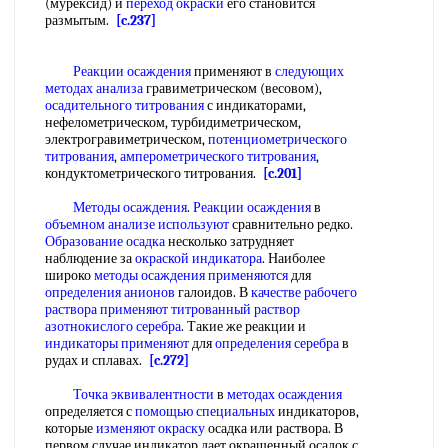
(мурексид) и
переход окраски
его становится
размытым.
[c.237]
Реакции осаждения
применяют в
следующих
методах анализа
гравиметрическом (весовом),
осадительного титрования
с индикаторами,
нефелометрическом, турбидиметрическом,
электрогравиметрическом,
потенциометрического
титрования
,
амперометрического титрования
,
кондуктометрического титрования.
[c.201]
Методы осаждения
.
Реакции осаждения
в
объемном анализе используют
сравнительно редко.
Образование осадка
несколько затрудняет
наблюдение за
окраской индикатора
. Наиболее
широко
методы осаждения применяются
для
определения анионов
галоидов. В
качестве рабочего
раствора применяют титрованный раствор
азотнокислого серебра
. Такие же реакции и
индикаторы применяют
для
определения серебра
в
рудах и сплавах.
[c.272]
Точка эквивалентности
в
методах осаждения
определяется с
помощью специальных
индикаторов,
которые
изменяют окраску
осадка или раствора. В
первом случае индикатор дает окрашенный осадок с