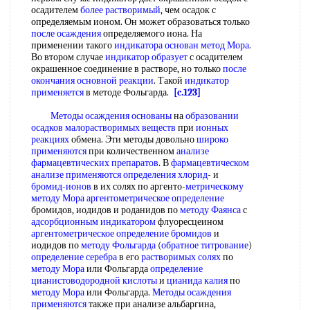
осадителем
более растворимый
, чем осадок с
определяемым ионом. Он может образоваться только
после осаждения
определяемого иона. На
применении такого
индикатора основан
метод Мора
.
Во втором случае
индикатор образует
с осадителем
окрашенное соединение в растворе, но только
после
окончания
основной реакции
. Такой
индикатор
применяется
в методе Фольгарда.
[c.123]
Методы осаждения основаны
на
образовании
осадков
малорастворимых веществ
при
ионных
реакциях
обмена. Эти методы довольно
широко
применяются
при количественном
анализе
фармацевтических препаратов
. В
фармацевтическом
анализе применяются
определения хлорид
- и
бромид-ионов
в их солях по аргенто-
метрическому
методу
Мора аргентометрическое определение
бромидов, иодидов и роданидов по
методу Фаянса
с
адсорбционным индикатором
флуоресцеином
аргентометрическое определение бромидов
и
иодидов по
методу Фольгарда
(
обратное титрование
)
определение серебра
в его
растворимых солях
по
методу Мора
или Фольгарда
определение
цианистоводородной кислоты
и
цианида калия
по
методу Мора
или Фольгарда.
Методы осаждения
применяются
также при анализе альбаргина,