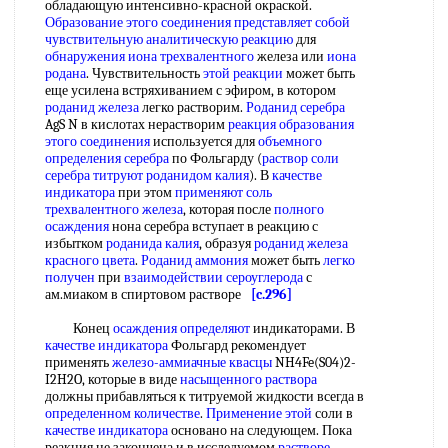
обладающую интенсивно-красной окраской.
Образование этого
соединения представляет
собой
чувствительную аналитическую реакцию
для
обнаружения иона трехвалентного
железа или
иона
родана
. Чувствительность
этой реакции
может быть
еще усилена встряхиванием с эфиром, в котором
роданид железа
легко растворим.
Роданид серебра
AgS N в кислотах нерастворим
реакция образования
этого соединения
используется для
объемного
определения серебра
по Фольгарду (
раствор соли
серебра титруют
роданидом калия
). В
качестве
индикатора
при этом
применяют соль
трехвалентного железа
, которая после
полного
осаждения
нона серебра вступает в реакцию с
избытком
роданида калия
, образуя
роданид железа
красного цвета
.
Роданид аммония
может быть
легко
получен
при
взаимодействии сероуглерода
с
ам.миаком в спиртовом растворе
[c.296]
Конец
осаждения определяют
индикаторами. В
качестве индикатора
Фольгард рекомендует
применять
железо-аммиачные квасцы
NH4Fe(S04)2-
I2H2O, которые в виде
насыщенного раствора
должны прибавляться к титруемой жидкости всегда в
определенном количестве
.
Применение этой
соли в
качестве индикатора
основано на следующем. Пока
реакция не закончена и в исследуемом
растворе