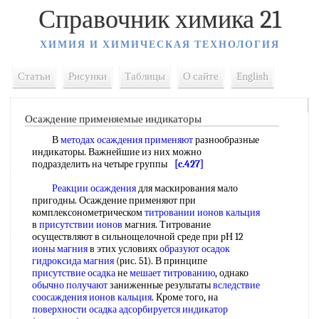
Справочник химика 21
ХИМИЯ И ХИМИЧЕСКАЯ ТЕХНОЛОГИЯ
Статьи
Рисунки
Таблицы
О сайте
English
Осаждение применяемые индикаторы
В
методах осаждения применяют
разнообразные
индикаторы. Важнейшие из них можно
подразделить на четыре группы
[c.427]
Реакции осаждения
для маскирования мало
пригодны. Осаждение применяют при
комплексонометрическом
титровании ионов кальция
в
присутствии ионов
магния. Титрование
осуществляют в сильнощелочной среде при рН 12
ионы магния
в этих условиях
образуют осадок
гидроксида магния
(рис. 51). В принципе
присутствие осадка
не
мешает титрованию
, однако
обычно получают
заниженные результаты
вследствие
соосаждения
ионов кальция
. Кроме того, на
поверхности осадка
адсорбируется индикатор