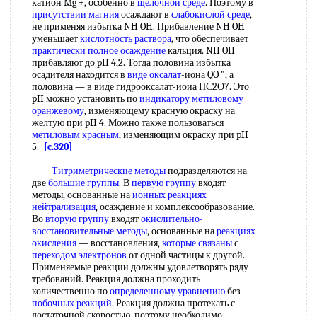
катион Mg +, особенно в
щелочной среде
. Поэтому в
присутствии магния
осаждают в
слабокислой среде
,
не применяя избытка NH OH. Прибавление NH OH
уменьшает
кислотность раствора
, что обеспечивает
практически полное осаждение
кальция. NH OH
прибавляют до pH 4,2. Тогда половина избытка
осадителя находится в
виде оксалат
-иона QO ", а
половина — в виде гидрооксалат-иоиа НС2О7. Это
pH можно установить по
индикатору метиловому
оранжевому
, изменяющему красную окраску на
желтую при pH 4. Можно также пользоваться
метиловым красным
, изменяющим окраску при pH
5.
[c.320]
Титриметрические методы
подразделяются на
две
большие группы
. В
первую группу
входят
методы, основанные на
ионных реакциях
нейтрализация
, осаждение и комплексообразование.
Во
вторую группу
входят
окислительно-
восстановительные методы
, основанные на
реакциях
окисления
— восстановления,
которые связаны
с
переходом электронов
от одной частицы к другой.
Применяемые реакции должны удовлетворять ряду
требований. Реакция должна проходить
количественно по
определенному уравнению
без
побочных реакций
. Реакция должна протекать с
достаточной скоростью, поэтому необходимо