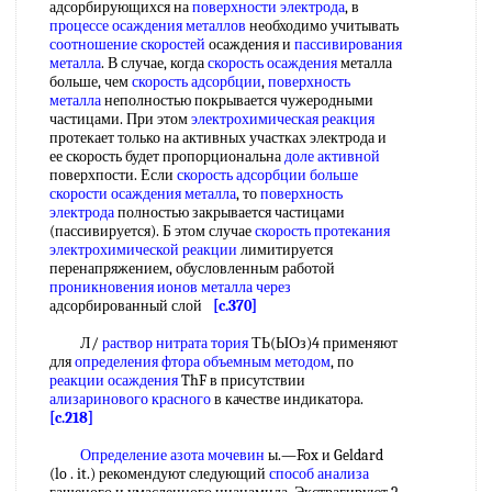
адсорбирующихся на
поверхности электрода
, в
процессе осаждения металлов
необходимо учитывать
соотношение скоростей
осаждения и
пассивирования
металла
. В случае, когда
скорость осаждения
металла
больше, чем
скорость адсорбции
,
поверхность
металла
неполностью покрывается чужеродными
частицами. При этом
электрохимическая реакция
протекает только на активных участках электрода и
ее скорость будет пропорциональна
доле активной
поверхпости. Если
скорость адсорбции
больше
скорости
осаждения металла
, то
поверхность
электрода
полностью закрывается частицами
(пассивируется). Б этом случае
скорость протекания
электрохимической реакции
лимитируется
перенапряжением, обусловленным работой
проникновения ионов
металла через
адсорбированный слой
[c.370]
Л/
раствор нитрата тория
ТЬ(ЫОз)4 применяют
для
определения фтора объемным методом
, по
реакции осаждения
ThF в присутствии
ализаринового красного
в качестве индикатора.
[c.218]
Определение азота мочевин
ы.—Fox и Geldard
(lo . it.) рекомендуют следующий
способ анализа