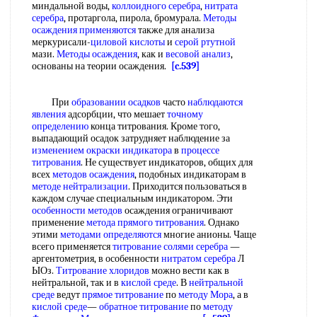
миндальной воды,
коллоидного серебра
,
нитрата
серебра
, протаргола, пирола, бромурала.
Методы
осаждения применяются
также для анализа
меркурисали-
циловой кислоты
и
серой ртутной
мази.
Методы осаждения
, как и
весовой анализ
,
основаны на теории осаждения.
[c.539]
При
образовании осадков
часто
наблюдаются
явления
адсорбции, что мешает
точному
определению
конца титрования. Кроме того,
выпадающий осадок затрудняет наблюдение за
изменением окраски индикатора
в
процессе
титрования
. Не существует индикаторов, общих для
всех
методов осаждения
, подобных индикаторам в
методе нейтрализации
. Приходится пользоваться в
каждом случае специальным индикатором. Эти
особенности методов
осаждения ограничивают
применение
метода прямого титрования
. Однако
этими
методами определяются
многие анионы. Чаще
всего применяется
титрование солями серебра
—
аргентометрия, в особенности
нитратом серебра
Л
ЫОз.
Титрование хлоридов
можно вести как в
нейтральной, так и в
кислой среде
. В
нейтральной
среде
ведут
прямое титрование
по
методу Мора
, а в
кислой среде
—
обратное титрование
по
методу