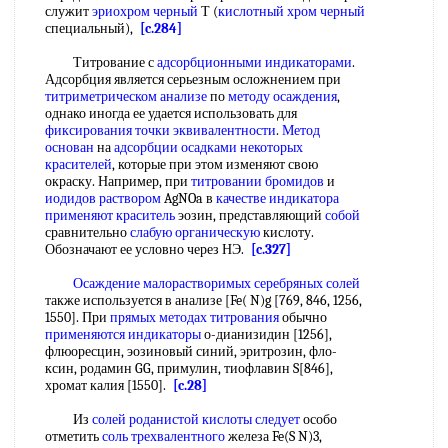
служит
эриохром черный
Т (
кислотный хром черный
специальный),
[c.284]
Титрование с
адсорбционными индикаторами
.
Адсорбция является серьезным осложнением при
титриметрическом анализе
по
методу осаждения
,
однако иногда ее удается использовать для
фиксирования точки эквивалентности
.
Метод
основан
на
адсорбции осадками
некоторых
красителей
, которые при этом изменяют свою
окраску. Например, при
титровании бромидов
и
иодидов раствором
AgNOa в
качестве индикатора
применяют краситель
эозин, представляющий
собой
сравнительно
слабую органическую
кислоту.
Обозначают ее условно через НЭ.
[c.327]
Осаждение малорастворимых
серебряных солей
также используется в анализе [Fe( N)g [769, 846, 1256,
1550]. При
прямых методах титрования
обычно
применяются индикаторы
о-дианизидин [1256],
флюоресцин, эозиновый синий, эритрозин, фло-
ксин, родамин GG, примулин, тиофлавин S[846],
хромат калия [1550].
[c.28]
Из
солей роданистой
кислоты следует
особо
отметить
соль трехвалентного
железа Fe(S N)3,