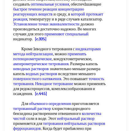
создавать
оптимальные условия
, обеспеч1шающие
быстрое течение
реакции концентрацию
реагирующих веществ
и среду, в
которой протекает
реакция
, температуру и в ряде случаев катализатор.
Установление точки эквивалентности
должно
производиться достаточно надежно. Во многих
случаях для этого
применяют специальный
индикатор.
[c.325]
Кроме 1еводного титрования с
индикаторами
метода нейтрализации
, можно
применять
потенциометрическое
, кондуктометрическое,
амперометрическое титрования
. Размеры капель
неводных растворов
значительно меньше размера
капель
водных растворов
вследствие меньшего
поверхностного натяжения
. Это повышает
точность
титрования
.
Неводное титрование
можно применять
для редокспроцессов, комплексообразования и
осаждения.
[c.445]
Для
объемного определения
приготовляется
титрованный раствор
хлористоводородного
бензидина растворением отвешенного
количества
чистой
соли в воде. Этот
нейтральный раствор
применяется для
титрования нейтральных
растворов
ферроцианидов
. Когда будет прибавлено при