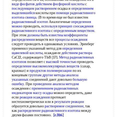
виде фосфатов
действием фосфорной кислоты
с
последующим растворением
осадка и
определением
выделившейся
кислоты при
помощи радиоактивного
изотопа
свинца
. (В то время еще не был известен
радиоактивный изотоп
Аналогичные
определения
можно
проводить,
используя принцип
соосаждения
радиоактивного изотопа
с
определенным веществом
.
При этом
должны быть
известны коэффициенты
распределения
веществ все
процессы осаждения
следует проводить в одинаковых условиях. Эренберг
применил указанный метод для
определения
щавелевой кислоты
, осаждая ее
действием раствора
СаС12, содержащего ТЬВ [171.
Метод радиоактивных
изотопов
позволяет с
высокой точностью
проводить
определение высокомолекулярных веществ
(сахар,
крахмал) и
продуктов полимеризации
по их
концевым
группам другие методы
анализа
указанных
соединений дают довольно
большую
ошибку
. При
проведении анализа методом
осаждения с
применением радиоактивных
индикаторов
массу осадка
можно определить, даже
если
реакция осаждения
протекает
нестехиометрически или в
результате реакции
образуется довольно
растворимое соединение
, так
как
распределение радиоактивного изотопа
между
двумя фазами постоянно.
[c.316]