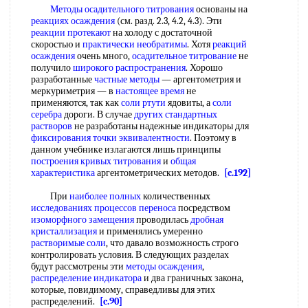
Методы осадительного титрования
основаны на
реакциях осаждения
(см. разд. 2.3, 4.2, 4.3). Эти
реакции протекают
на холоду с достаточной
скоростью и
практически необратимы
. Хотя
реакций
осаждения
очень много,
осадительное титрование
не
получило
широкого распространения
. Хорошо
разработанные
частные методы
— аргентометрия и
меркуриметрия — в
настоящее время
не
применяются, так как
соли ртути
ядовиты, а
соли
серебра
дороги. В случае
других стандартных
растворов
не разработаны надежные индикаторы для
фиксирования точки эквивалентности
. Поэтому в
данном учебнике излагаются лишь принципы
построения кривых титрования
и
общая
характеристика
аргентометрических методов.
[c.192]
При
наиболее полных
количественных
исследованиях процессов переноса
посредством
изоморфного замещения
проводилась
дробная
кристаллизация
и применялись умеренно
растворимые соли
, что давало возможность строго
контролировать условия. В следующих разделах
будут рассмотрены эти
методы осаждения
,
распределение индикатора
и два граничных закона,
которые, повидимому, справедливы для этих
распределений.
[c.90]