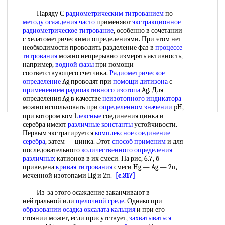
Наряду С
радиометрическим титрованием
по
методу осаждения часто
применяют
экстракционное
радиометрическое титрование
, особенно в сочетании
с хелатометрическими определениями. При этом нет
необходимости проводить разделение фаз в
процессе
титрования
можно непрерывно измерять активность,
например,
водной фазы
при помощи
соответствующего счетчика.
Радиометрическое
определение
Ag проводят при
помощи дитизона
с
применением радиоактивного изотопа
Ag. Для
определения Ag в качестве
неизотопного индикатора
можно использовать при
определенном значении
pH,
при котором ком 1
лексные
соединения цинка и
серебра имеют
различные константы
устойчивости.
Первым экстрагируется
комплексное соединение
серебра
, затем — цинка. Этот
способ применим
и для
последовательного
количественного определения
различных
катионов в их смеси. На рис, 6.7, б
приведена
кривая титрования
смеси Hg — Ag — 2п,
меченной изотопами Hg и 2п.
[c.317]
Из-за этого осаждение заканчивают в
нейтральной или
щелочной среде
. Однако при
образовании осадка
оксалата кальция
и при его
стоянии может, если присутствует,
захватываться