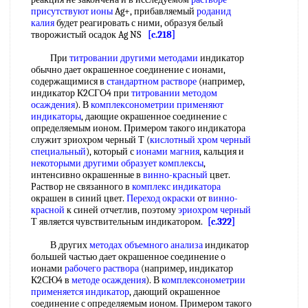
присутствуют ионы
Ag+, прибавляемый
роданид
калия
будет реагировать с ними, образуя белый
творожистый осадок Ag NS
[c.218]
При
титровании другими методами
индикатор
обычно дает окрашенное соединение с ионами,
содержащимися в
стандартном растворе
(например,
индикатор К2СГО4 при
титровании методом
осаждения
). В
комплексонометрии применяют
индикаторы
, дающие окрашенное соединение с
определяемым ионом. Примером такого индикатора
служит зриохром черный Т (
кислотный хром черный
специальный
), который с
ионами магния
, кальция и
некоторыми другими
образует комплексы
,
интенсивно окрашенные в
винно-красный
цвет.
Раствор не связанного в
комплекс индикатора
окрашен в синий цвет.
Переход окраски
от
винно-
красной
к синей отчетлив, поэтому
эриохром черный
Т является чувствительным индикатором.
[c.322]
В других
методах объемного анализа
индикатор
большей частью дает окрашенное соединение о
ионами
рабочего раствора
(например, индикатор
К2СЮ4 в
методе осаждения
). В
комплексонометрии
применяется индикатор
, дающий окрашенное
соединение с определяемым ионом. Примером такого