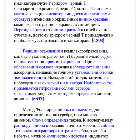
индикатора служит эрихром черный Т
(ализариновохромовый черный), который с
ионами
магния
, кальция и
некоторыми другими
катионами
образует
интенсивно окрашенные
винно-красные
комплексы его раствор окрашен в синий цвет.
Переход окраски
от
винно-красной
к синей очень
отчетлив, поэтому эрихром черный Т принадлежит к
наиболее чувствительным индикаторам.
[c.303]
Реакции осаждения
и комплексообразовання,
как было указано ранее (см. 71), сравнительно
редко
используют
при
прямом титровании
. При
образовании осадков
нередко
наблюдаются явления
адсорбции, мешающие точному
установлению точки
эквивалентности
. Выпадаюи ий осадок затрудняет
наблюдение за
окраской индикатора
.
Наиболее часто
применяется
титрование солями серебра
(аргентометрия). Этим
методом определяют
многие
анионы.
[c.417]
Метод Фольгарца
широко применим
для
определения не толь ко серебра, но и многих
анионов.
Схема определения
такова. К исследуемому
раствору аниона
цобавляют точно отмеренный
объем
титрованного раствора
нитрата серебра
, взятый в
избытке, нужное
количество кислоты
и индикатор.