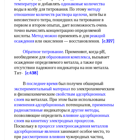
температуре
и добавлять
одинаковые количества
воды в колбу для титрования. По этому
методу
отношение
количеств раствора щелочи
, хотя бы и
неизвестного титра, пошедших на титрование в
первом и втором опытах, дает возможность очень
точно вычислять концентрацию определяемой
кислоты.
Метод можно
применять и для
реакций
осаждения
или окисления — восстановления.
[c.327]
Обратное титрование
. Применяют, когда pH,
необходимое для
образования комплекса
, вызывает
осаждение определяемого металла, а также при
отсутствии падежного индикатора на ион металла.
Тит-
[c.438]
В
последнее время
был получен обширный
экспериментальный материал
по электрохимическим
и физикохимическим
свойствам адсорбционных
слоев
на металлах. При этом были использованы
изменения адсорбционных
потенциалов,
применены
радиоактивные
индикаторы и
другие методы
,
позволяющие определить
влияние адсорбционных
слоев
на
кинетику электродных процессов
.
Поскольку в
процессе электроосаждения металлов
адсорбционные явления
занимают особое место, то
при
рассмотрении влияния
чужеродных частиц,