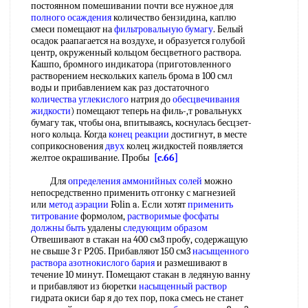
постоянном помешивании почти все нужное для
полного осаждения
количество бензидина, каплю
смеси помещают на
фильтровальную бумагу
. Белый
осадок раапагается на воздухе, и образуется голубой
центр, окруженный кольцом бесцветного раствора.
Кашпо, бромного индикатора (приготовленного
растворением нескольких капель брома в 100 смл
воды и прибавлением как раз достаточного
количества углекислого
натрия до
обесцвечивания
жидкости
) помещают теперь на филь-,т ровальнукх
бумагу так, чтобы она, впитываясь, коснулась бесцзет-
ного кольца. Когда
конец реакции
достигнут, в месте
соприкосновения
двух
колец жидкостей появляется
желтое окрашивание. Пробы
[c.66]
Для
определения аммонийных солей
можно
непосредственно применить отгонку с магнезией
или
метод аэрации
Folin a. Если хотят
применить
титрование
формолом,
растворимые фосфаты
должны быть
удалены
следующим образом
Отвешивают в стакан на 400 см3 пробу, содержащую
не свыше 3 г Р205. Прибавляют 150 см3
насыщенного
раствора
азотнокислого бария
и размешивают в
течение 10 минут. Помещают стакан в ледяную ванну
и прибавляют из бюретки
насыщенный раствор
гидрата окиси бар я до тех пор, пока смесь не станет