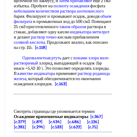
щелочной по лакмусу, и
затем прибавляют
еще 2 см3
избытка.-Пробуют на
полноту осаждения
фосфата
небольшим количеством
раствора азотнокислого
бария. Фильтруют и промывают осадок, доводя
объем
фильтрата
и промывочных вод до 500 см3. Помещают
25 см3 приготовленного
таким образом
раствора в
стакан, добавляют одну каплю
индикатора метилрот
и делают
раствор точно
кислым прибавлением
соляной кислоты
. Продолжают анализ, как описано
на стр. 115.
[c.118]
Одновалентная ртуть
дает с
ионами хлора
мало
растворимый
хлорид, выпадающий в осадок (Ьр
нваси =5,42-10 ). Это позволяет определять хлориды.
В
качестве индикатора
применяют
раствор роданида
железа
, который обесцвечивается по окончании
осаждения хлоридов.
[c.163]
Смотреть страницы где упоминается термин
Осаждение применяемые индикаторы
:
[c.367]
[c.279]
[c.89]
[c.434]
[c.686]
[c.126]
[c.281]
[c.294]
[c.533]
[c.622]
[c.75]