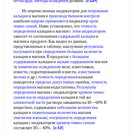
Фольгарда
.
Методы осаждения
должны
[c.539]
Из перечисленных индикаторов для
титрования
кальция
и магния в
производственном контроле
наиболее
широко применяется
индикатор
хром
темно-синий
. Нами установлено, что
точность
определения
кальция и магния с
этим индикатором
зависит от соотношения
содержаний кальция
и
магния в продукте. Как видно из данных,
представленных в таблице, наилучшие
результаты
получаются
при
определении больших количеств
кальция и магния. В продуктах с
большим
содержанием
кальция и
малым содержанием
магния
(в
химически осажденном
меле, известняках,
извести, гидратированной извести,
известковом
молоке
и др.)
точность определения
кальция
находится в
пределах допустимых
ошибок,
точность
определения
магния недостаточна.
Результаты
определения
магния с индикатором
хромом темно-
синим
после определения
кальция в той же
аликвотной части
раствора завышены на 10—40% В
веществах, содержащих
небольшие количества
кальция и
значительные количества
магния
(
магнезия жженая
),
погрешность определения
кальция с индикатором
хромом темно-синим
составляет 20— 40%.
[c.42]