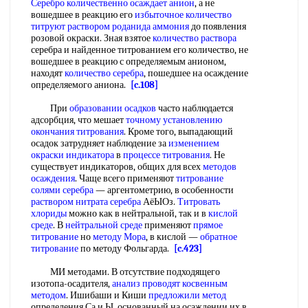
Серебро количественно
осаждает анион
, а не
вошедшее в реакцию его
избыточное количество
титруют раствором роданида аммония
до появления
розовой окраски. Зная взятое
количество раствора
серебра и найденное титрованием его количество, не
вошедшее в реакцию с определяемым анионом,
находят
количество серебра
, пошедшее на осаждение
определяемого аниона.
[c.108]
При
образовании осадков
часто наблюдается
адсорбция, что мешает
точному установлению
окончания титрования
. Кроме того, выпадающий
осадок затрудняет наблюдение за
изменением
окраски индикатора
в
процессе титрования
. Не
существует индикаторов, общих для всех
методов
осаждения
. Чаще всего применяют
титрование
солями серебра
— аргентометрию, в особенности
раствором нитрата серебра
АёЫОз.
Титровать
хлориды
можно как в нейтральной, так и в
кислой
среде
. В
нейтральной среде
применяют
прямое
титрование
но
методу Мора
, в кислой —
обратное
титрование
по методу Фольгарда.
[c.423]
МИ методами. В отсутствие подходящего
изотопа-осадителя,
анализ проводят
косвенным
методом
. Ишибаши и Киши
предложили метод
определения Са и Ы, основанный на осаждении их в