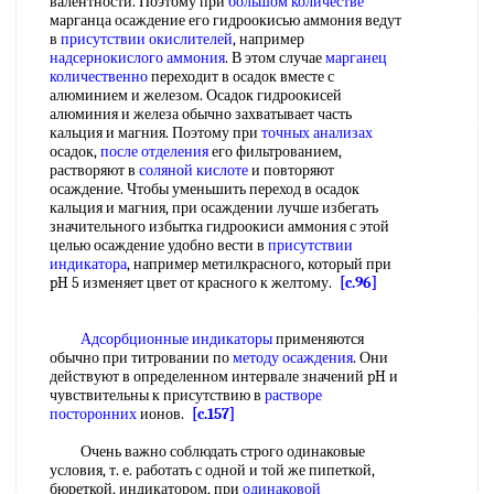
валентности. Поэтому при
большом количестве
марганца осаждение его гидроокисью аммония ведут
в
присутствии окислителей
, например
надсернокислого аммония
. В этом случае
марганец
количественно
переходит в осадок вместе с
алюминием и железом. Осадок гидроокисей
алюминия и железа обычно захватывает часть
кальция и магния. Поэтому при
точных анализах
осадок,
после отделения
его фильтрованием,
растворяют в
соляной кислоте
и повторяют
осаждение. Чтобы уменьшить переход в осадок
кальция и магния, при осаждении лучше избегать
значительного избытка гидроокиси аммония с этой
целью осаждение удобно вести в
присутствии
индикатора
, например метилкрасного, который при
pH 5 изменяет цвет от красного к желтому.
[c.96]
Адсорбционные индикаторы
применяются
обычно при титровании по
методу осаждения
. Они
действуют в определенном интервале значений pH и
чувствительны к присутствию в
растворе
посторонних
ионов.
[c.157]
Очень важно соблюдать строго одинаковые
условия, т. е. работать с одной и той же пипеткой,
бюреткой, индикатором, при
одинаковой