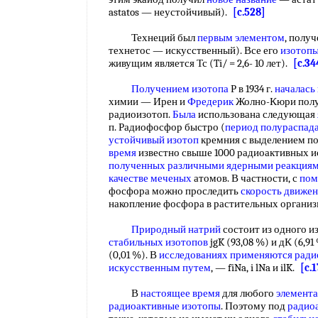
astatos — неустойчивый).
[c.528]
Технеций был
первым элементом
, получ
технетос — искусственный). Все его
изотопы
живущим является Тс (Ti/ = 2,6- 10 лет).
[c.34
Получением изотопа
Р в 1934 г.
началась
химии — Ирен и
Фредерик
Жолно-Кюри пол
радиоизотоп.
Была
использована следующая
п. Радиофосфор быстро (
период полураспад
устойчивый изотоп
кремния с выделением по
время
известно свыше 1000 радиоактивных и
полученных различными
ядерными реакция
качестве меченых
атомов. В частности, с
пом
фосфора можно проследить
скорость движе
накопление фосфора в растительных органи
Природный натрий
состоит из одного из
стабильных изотопов
jgK (93,08 %) и дК (6,9
(0,01 %). В
исследованиях применяются
ради
искусственным путем
, — fiNa, i lNa и ilK.
[c.1
В
настоящее время
для любого
элемента
радиоактивные изотопы
. Поэтому под
радио