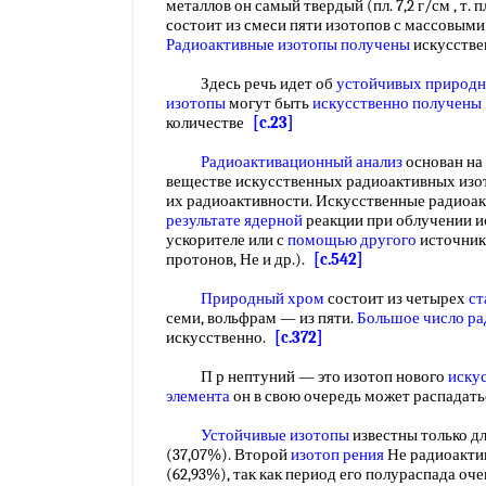
металлов он самый твердый (пл. 7,2 г/см , т. пл
состоит из смеси пяти изотопов с массовыми/те
Радиоактивные изотопы получены
искусств
Здесь речь идет об
устойчивых природ
изотопы
могут быть
искусственно получены
количестве
[c.23]
Радиоактивационный анализ
основан на
веществе искусственных радиоактивных из
их радиоактивности. Искусственные радиоа
результате ядерной
реакции при облучении ис
ускорителе или с
помощью другого
источника
протонов, Не и др.).
[c.542]
Природный хром
состоит из четырех
ст
семи, вольфрам — из пяти.
Большое число
ра
искусственно.
[c.372]
П р нептуний — это изотоп нового
иску
элемента
он в свою очередь может распадат
Устойчивые изотопы
известны только д
(37,07%). Второй
изотоп рения
Не радиоактив
(62,93%), так как период его полураспада очен