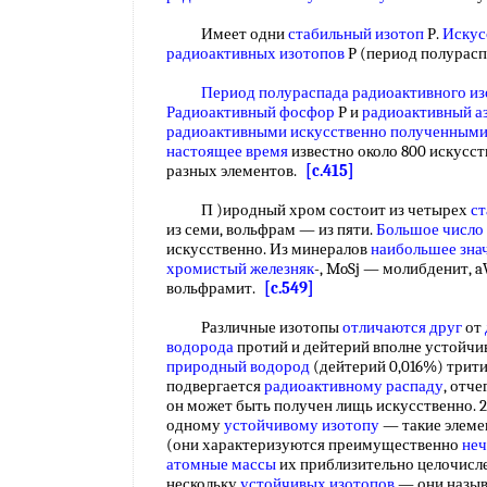
Имеет одни
стабильный изотоп
Р.
Искус
радиоактивных изотопов
Р (период полурасп
Период полураспада радиоактивного из
Радиоактивный фосфор
Р и
радиоактивный а
радиоактивными искусственно полученными
настоящее время
известно около 800 искусс
разных элементов.
[c.415]
П )иродный хром состоит из четырех
ст
из семи, вольфрам — из пяти.
Большое число
искусственно. Из минералов
наибольшее зна
хромистый железняк
-, MoSj — молибденит, 
вольфрамит.
[c.549]
Различные изотопы
отличаются друг
от
водорода
протий и дейтерий вполне устойчив
природный водород
(дейтерий 0,016%) трит
подвергается
радиоактивному распаду
, отче
он может быть получен лищь искусственно. 
одному
устойчивому изотопу
— такие элеме
(они характеризуются преимущественно
не
атомные массы
их приблизительно целочисле
нескольку
устойчивых изотопов
— они назы