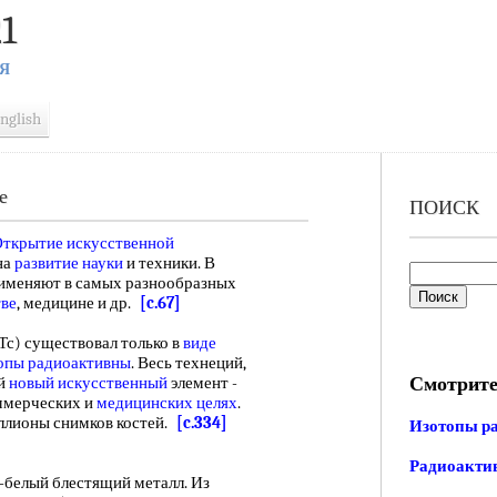
1
Я
nglish
е
ПОИСК
ткрытие искусственной
на
развитие науки
и техники. В
именяют в самых разнообразных
тве
, медицине и др.
[c.67]
Тс) существовал только в
виде
опы радиоактивны
. Весь технеций,
Смотрите
ый
новый искусственный
элемент -
оммерческих и
медицинских целях
.
ллионы снимков костей.
[c.334]
Изотопы р
Радиоактив
-белый блестящий металл. Из