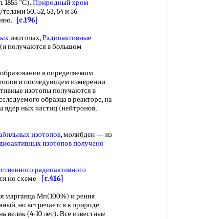
. 1855 "С).
Природный хром
лами 50, 52, 53, 54 и 56.
енно.
[c.196]
ных
изотопах,
Радиоактивные
(и получаются в большом
 образовании в определяемом
отопов и последующем измерении
ктивные изотопы получаются в
следуемого образца в реакторе, на
 ядер ных частиц (нейтронов,
абильных изотопов
, молибден — из
диоактивных изотопов получено
сственного радиоактивного
ься но схеме
[c.416]
ля марганца Мп(100%) и рения
ный, но встречается в природе
ь велик (4-10 лет). Все известные