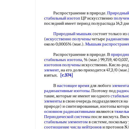
Распространение в природе.
Природный
стабильный изотоп
ЦР искусственно
получен
последний имеет период полураспада 14,3 д
Природный мышьяк
состоит толысо из
(
искусственно получены
четыре
радиоактив
около 0,0005% (мае.).
Мышьяк распростране
Распространение в природе. В
природно
стабильных изотопа
, % (мае.) 99,759, 40 0,03
изотопов получены
искусственно. Кисло-р
элемент
, на его долю приходится 47,2/0 (мае
взятых.
[c.374]
В
настоящее время
для любого
элемента
радиоактивные изотопы
. Поэтому под
радио
такие, которые не имеют ни одного
стабильн
элементы
в свою очередь подразделяются на
природе) и синтезированные, изотопы которы
основном радиоактивными
являются
тяжелы
Периодической системы
после висмута. Вис
стабильным элементом
в системе, поскольку
соотношение
числа нейтронов
и протонов N/2