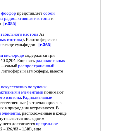
 фосфор
представляет
собой
ы радиоактивные изотопы
и
ня
[c.355]
стабильного изотопа
Аз
ных изотопа
). В литосфере его
н
в виде сульфидов
[c.365]
м кислороде
содержатся три
7, 40 0,204. Еще пять
радиоактивных
од —самый
распространенный
.) литосферы и атмосферы, вместе
 искусственно получены
активными элементами
понимают
ого изотопа
.
Радиоактивные
 естественные (встречающиеся в
х в природе не встречаются. В
е элементы
, расположенные в конце
мут является последним
 у него достигается
предельное
 = 126/83 = 1,518), еще