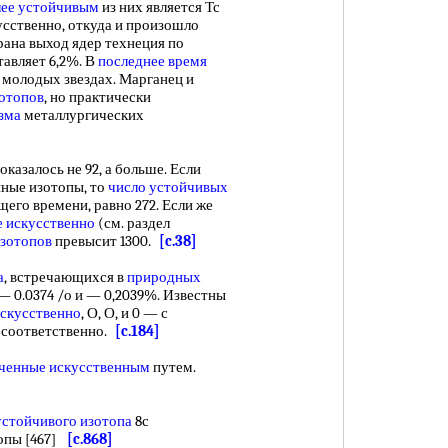
лее устойчивым
из них является Тс
сственно, откуда и произошло
рана выход ядер технеция по
тавляет 6,2%. В
последнее время
в молодых звездах. Марганец и
отопов
, но практически
зма
металлургических
оказалось не 92, а больше. Если
нные изотопы, то
число устойчивых
его времени, равно 272. Если же
 искусственно
(см. раздел
изотопов
превысит 1300.
[c.38]
а
, встречающихся в
природных
— 0.0374 /о и — 0,2039%. Известны
скусственно
, О, О, и 0 — с
5 с соответственно.
[c.184]
ченные искусственным
путем.
устойчивого изотопа
8с
опы [467]
[c.868]