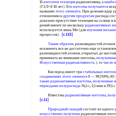
15
изотопов технеция
радиоактивны, а
наибо
(Г1/2=2-10 лет). Его
изотопы получаются
иску
название
этого элемента
. При делении ядер у
отношению к
другим продуктам
распада сос
доказано присутствие технеция на солнце и 
рений имеют по нескольку
радиоактивных из
используется лишь Мп (для
изучения механи
процессов).
[c.115]
Таким образом
, разновидностей атомов 
исключить все не достаточно еще установле
разновидностей атомов, открытых до настоящ
принимать во внимание изотопы,
полученные
Искусственная радиоактивность
), то
число 
Кислород имеет три
стабильных изотоп
соединениях
этого элемента
0 — 99,759%, Ю 
также радиоактивные изотопы
,
полученные и
периодами полураспада
76,5 с, 2,1 мин и 29,
Известны
радиоактивные изотопы
,
полу
[c.11]
Природный скандий
состоит из одного
искусственно получены
радиоактивные изот