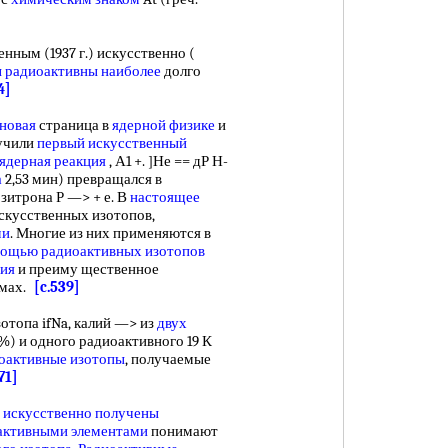
енным (1937 г.) искусственно (
 радиоактивны наиболее
долго
4]
 новая
страница в
ядерной физике
и
учили
первый искусственный
ядерная реакция
, А1 +. ]Не == дР Н-
а
2,53 мин) превращался в
зитрона Р —> + е. В
настоящее
скусственных изотопов,
ми
. Многие из них применяются в
ощью радиоактивных изотопов
ния
и преиму щественное
змах.
[c.539]
отопа ifNa, калий —> из
двух
1 %) и одного радиоактивного 19 К
оактивные изотопы
, получаемые
71]
 искусственно получены
активными элементами
понимают