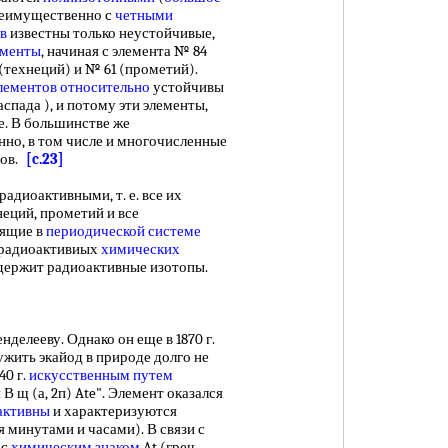
реимущественно с
четными
в
известны только неустойчивые,
ементы
, начиная с элемента № 84
(технеций) и № 61 (прометий).
лементов относительно
устойчивы
спада ), и потому эти элементы,
е. В большинстве же
нно, в том числе и многочисленные
тов.
[c.23]
адиоактивными, т. е. все их
неций, прометий и все
оящие в
периодической системе
нерадиоактивиых
химических
одержит радиоактивные изотопы.
лееву. Однако он еще в 1870 г.
ружить экайод в природе долго не
40 г.
искусственным путем
 щ (а, 2п) Ate". Элемент оказался
активны
и характеризуются
 минутами и часами). В связи с
 с
химическим знаком
At (греч.