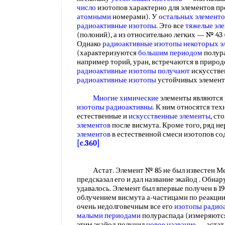
число
изотопов характерно для элементов п
атомными
номерами). У
остальных элементо
радиоактивные изотопы
. Это все
тяжелые эл
(полоний), а из относительно легких — № 43 
Однако
радиоактивные изотопы некоторых
э
(характеризуются
большим периодом
полура
например торий, уран, встречаются в природ
радиоактивные изотопы получают
искусстве
радиоактивные изотопы
устойчивых элемен
Многие химические
элементы являются р
изотопы радиоактивны
. К ним относятся тех
естественные и
искусственные элементы
, ст
элементов
после висмута. Кроме того, ряд 
элементов
в естественной смеси изотопов с
[c.360]
Астат. Элемент № 85 не был известен Менде
предсказал его и дал название экайод . Обна
удавалось. Элемент был впервые получен в 19
облучением висмута а-частицами по реакции В
очень недолговечным все его
изотопы радио
малыми периодами
полураспада (измеряются
этим экайод получил
новое название
— астат