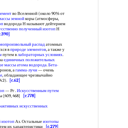
лемент
во Вселенной (около 90% от
массы земной
коры (атмосферы,
оп
водорода Н называют дейтерием
усственно полученный изотоп
Н
c.390]
мопроизвольный распад
атомных
ихся в
природе элементов
, а также у
м
путем в
лабораторных условиях
.
ва
единичных положительных
ше массы
атома водорода
.
Бета-
ронов, а
гамма-лучи
— очень
ие
, обладающее чрезвычайно
4.2).
[c.62]
топ
— Рг .
Искусственным путем
 [409, 468]
[c.778]
оактивных искусственных
 изотоп
Аз. Остальные
изотопы
тем их характеристики
[c.279]