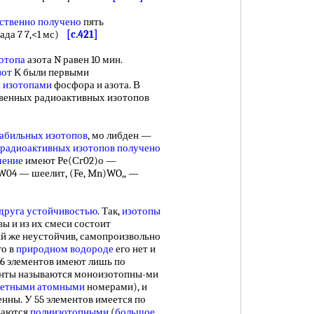
ственно получено
пять
ада 7 7,<1 мс)
[c.421]
отопа
азота N равен 10 мин.
зот
К были первыми
 изотопами
фосфора и азота. В
твенных радиоактивных изотопов
абильных изотопов
, мо либден —
радиоактивных изотопов получено
чение
имеют Ре(Сг02)о —
aW04 — шеелит, (Fe, Mn)WO,, —
друга устойчивостью
. Так,
изотопы
ы и из их смеси состоит
ий же неустойчив, самопроизвольно
го в
природном водороде
его нет и
26 элементов имеют лишь по
нты называются моноизотопны-ми
четными атомными
номерами), и
нны. У 55 элементов имеется по
ваются
полиизотопными
(
большое