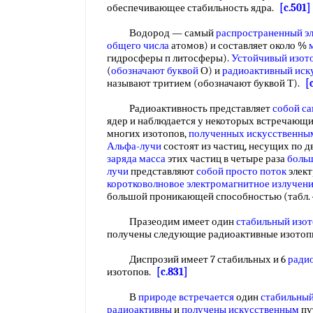
обеспечивающее стабильность ядра.
[c.501]
Водород — самый
распространенный э
общего числа
атомов) и составляет около %
гидросферы п литосферы).
Устойчивый изот
(
обозначают буквой
О) и
радиоактивный иск
называют тритием (обозначают буквой Т).
[
Радиоактивность представляет
собой
са
ядер и наблюдается у некоторых встречающ
многих изотопов,
полученных искусственны
Альфа-лучи
состоят из частиц, несущих по д
заряда масса
этих частиц в четыре раза
боль
лучи
представляют
собой
просто поток
элект
коротковолновое электромагнитное излучен
большой проникающей способностью (табл. 
Празеодим имеет один
стабильный изо
получены следующие радиоактивные изотопы
Диспрозий имеет 7 стабильных и 6
ради
изотопов.
[c.831]
В
природе встречается
один
стабильный
радиоактивны
и
получены искусственным
пу