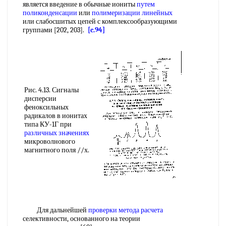
является введение в обычные иониты
путем
поликонденсации
или
полимеризации линейных
или слабосшитых цепей с комплексообразующими
группами [202, 203].
[c.94]
Рис. 4.13. Сигналы
дисперсии
феноксильных
радикалов в ионитах
типа КУ-1Г при
различных значениях
микроволнового
магнитного поля //х.
Для дальнейшей
проверки метода расчета
селективности, основанного на теории