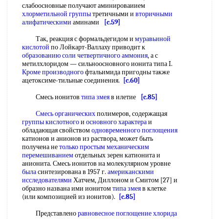
слабоосновные получают аминироваиием
хлорметильной группы
третичными и
вторичными
алифатическими
аминами
[c.59]
Так, реакция с формальдегидом и
муравьиной
кислотой
по Лойкарт-Валлаху приводит к
образованию соли четвертичного аммония
, а с
метилхлоридом — сильноосновного ионита типа I.
Кроме производного
фтальимида пригодны также
ацетоксиме-тильные соединения.
[c.60]
Смесь ионитов
типа змея
в илетие
[c.85]
Смесь органических
полимеров, содержащая
группы кислотного
и
основного характера
и
обладающая свойством
одновременного поглощения
катионов и анионов из раствора, может быть
получена не
только простым
механическим
перемешиванием
отдельных зерен катионита и
анионита. Смесь ионитов на молекулярном уровне
была
синтезирована в 1957 г.
американскими
исследователями
Хатчем, Диллоном и Смитом [27] и
образно названа ими ионитом
типа змея
в клетке
(или композицией из ионитов).
[c.85]
Представлено
равновесное поглощение
хлорида