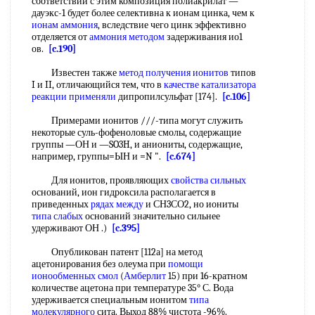
соответствии с этим композиция полиакрилат —
дауэкс-1 будет более селективна к ионам цинка, чем к
ионам аммония
, вследствие чего цинк эффективно
отделяется от
аммония методом
задерживания ио1
ов.
[c.190]
Известен также
метод получения ионитов
типов
I и II, отличающийся тем, что в
качестве катализатора
реакции применяли
дипропилсульфат [174].
[c.106]
Примерами ионитов ///-типа могут служить
некоторые суль-фофеноловые смолы, содержащие
группы —ОН и —SO3H, и аниониты, содержащие,
например, группы=ЫН и =N ".
[c.674]
Для ионитов, проявляющих
свойства сильных
оснований, ион гидроксила располагается в
приведенных
рядах между
и СН3СО2, но иониты
типа слабых
оснований значительно сильнее
удерживают ОН .)
[c.395]
Опубликован патент [112а] на метод
ацетонирования без олеума при
помощи
ионообменных смол
(
Амберлит
15) при 16-кратном
количестве ацетона при температуре 35° С. Вода
удерживается специальным ионитом
типа
молекулярного
сита. Выход 88% чистота -96%.