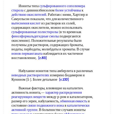
Иониты типа
сульфированного сополимера
стирола
с дивинилбензолом
более устойчивы
к
действию окислителей
. Работая с ними, Хартлер и
Самуельсон показали, что для количественного
вытеснения кислот
из растворов их солей,
содержащих окислители, можно использовать
сульфированные полистиролы
(в то время как
фенолформальдегидные смолы
подвергаются
окислению). Положительные результаты были
получены для растворов, содержащих броматы,
иодаты, перйодаты, молибдаты и хроматы. В случае
ионов перманганата
наблюдается их частичное
восстановление,
[c.83]
Набухание ионитов типа амберлита в различных
неводных растворителях
измерено Бодамером и
Кунином [5 ]. Более детальное
[c.132]
Важные факторы, влияющие иа каталитич.
активность ионита,—
характер распределения
реагирующих веществ
между р-ром и катализатором,
размер его зерен, набухаемость,
обменная емкость
и
состояние
связи подвижного иона
в
каталитически
активной группе
. В больтинстве случаев иониты