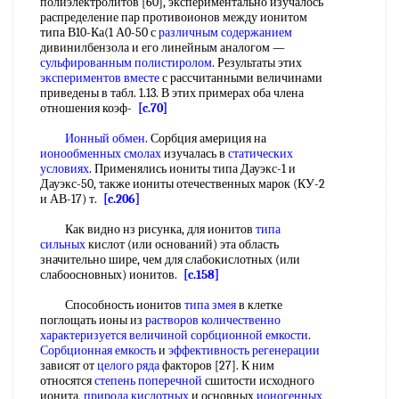
полиэлектролитов [60], экспериментально изучалось
распределение пар противоионов между ионитом
типа В10-Ка(1 А0-50 с
различным содержанием
дивинилбензола и его линейным аналогом —
сульфированным полистиролом
. Результаты этих
экспериментов вместе
с рассчитанными величинами
приведены в табл. 1.13. В этих примерах оба члена
отношения коэф-
[c.70]
Ионный обмен
. Сорбция америция на
ионообменных смолах
изучалась в
статических
условиях
. Применялись иониты типа Дауэкс-1 и
Дауэкс-50, также иониты отечественных марок (КУ-2
и АВ-17) т.
[c.206]
Как видно нз рисунка, для ионитов
типа
сильных
кислот (или оснований) эта область
значительно шире, чем для слабокислотных (или
слабоосновных) ионитов.
[c.158]
Способность ионитов
типа змея
в клетке
поглощать ионы из
растворов количественно
характеризуется величиной
сорбционной емкости
.
Сорбционная емкость
и
эффективность регенерации
зависят от
целого ряда
факторов [27]. К ним
относятся
степень поперечной
сшитости исходного
ионита,
природа кислотных
и основных
ионогенных