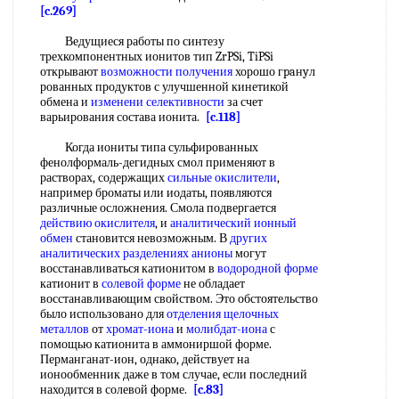
[c.269]
Ведущиеся работы по синтезу
трехкомпонентных ионитов тип ZrPSi, TiPSi
открывают
возможности получения
хорошо гpaнyл
рованных продуктов с улучшенной кинетикой
обмена и
изменени селективности
за счет
варьирования состава ионита.
[c.118]
Когда иониты типа сульфированных
фенолформаль-дегидных смол применяют в
растворах, содержащих
сильные окислители
,
например броматы или иодаты, появляются
различные осложнения. Смола подвергается
действию окислителя
, и
аналитический ионный
обмен
становится невозможным. В
других
аналитических
разделениях анионы
могут
восстанавливаться катионитом в
водородной форме
катионит в
солевой форме
не обладает
восстанавливающим свойством. Это обстоятельство
было использовано для
отделения щелочных
металлов
от
хромат-иона
и
молибдат-иона
с
помощью катионита в аммониршой форме.
Перманганат-ион, однако, действует на
ионообменник даже в том случае, если последний
находится в солевой форме.
[c.83]