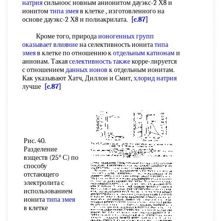
натрия
сильноос новным анионитом дауэкс-2 Х8 и
ионитом
типа змея
в клетке , изготовленного на
основе дауэкс-2 Х8 и полиакрилата.
[c.87]
Кроме того, природа
ионогенных групп
оказывает влияние
на селективность ионита
типа
змея
в клетке по отношению к
отдельным катионам
и
анионам. Такая
селективность также
корре-лируется
с отношением
данных ионов
к отдельным ионитам.
Как указывают Хатч, Диллон и Смит,
хлорид натрия
лучше
[c.87]
Рис. 40.
Разделение
взществ (25° С) по
способу
отстающего
электролита с
использованием
ионита
типа змея
в клетке