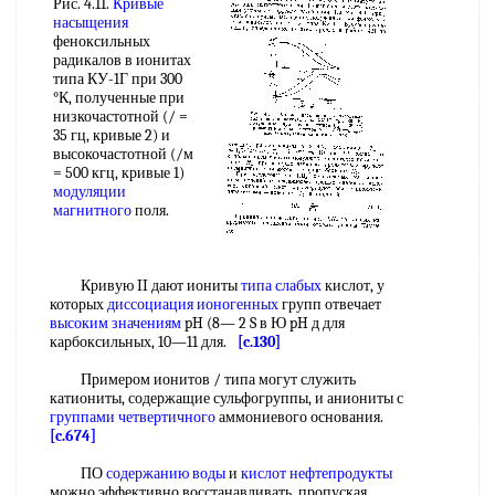
Рис. 4.11.
Кривые
насыщения
феноксильных
радикалов в ионитах
типа КУ-1Г при 300
°К, полученные при
низкочастотной (/ =
35 гц, кривые 2) и
высокочастотной (/м
= 500 кгц, кривые 1)
модуляции
магнитного
поля.
Кривую II дают иониты
типа слабых
кислот, у
которых
диссоциация ионогенных
групп отвечает
высоким значениям
pH (8— 2 S в Ю pH д для
карбоксильных, 10—11 для.
[c.130]
Примером ионитов / типа могут служить
катиониты, содержащие сульфогруппы, и аниониты с
группами четвертичного
аммониевого основания.
[c.674]
ПО
содержанию воды
и
кислот нефтепродукты
можно эффективно восстанавливать, пропуская