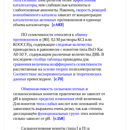
типа сильных
электролитов более
эффективные
катализаторы
, чем слабокислые катиониты и
слабоосновные аниониты. Наконец,
скорость реакций
ионообменного катализа
зависит от концентрации
каталитически активных
противоионов в единице
объема катализатора.
[c.483]
ПО селективности относятся к
обмену
противоионов
и [80]. 0,1 М растворы КС1 или
КООССНд, содержащие
следовые количества
приводились в равновесие с ионитом типа ВхО-Кас
А0-50 У, содержащим различные количества ДВБ. В
последнем
столбце таблицы
приведены для
сравнения величины
коэффициента селективности
рассчитанные на
основе теории
полиэлектролитов.
Соответствие экспериментальных
и
теоретических
данных
превосходное.
[c.70]
Обменная емкость сильнокислотных
и
сильноосновных ионитов практически не зависит от
pH в широких
пределах изменения
этой величины.
Для ионитов
типа слабых
кислот или оснований эта
зависимость выражена очень резко, так как степень
диссоциащ4и
функциональных групп
этих иопитов
сильно зависит от pH.
[c.158]
Сильноосновные иониты (типа I и П) и