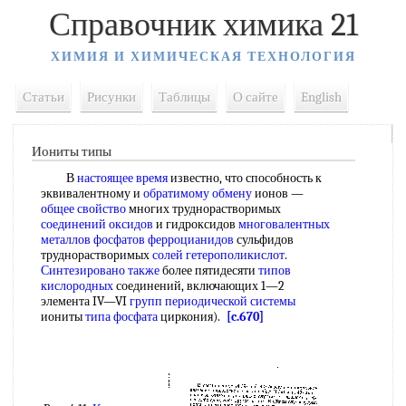
Справочник химика 21
ХИМИЯ И ХИМИЧЕСКАЯ ТЕХНОЛОГИЯ
Статьи
Рисунки
Таблицы
О сайте
English
Иониты типы
В
настоящее время
известно, что способность к
эквивалентному и
обратимому обмену
ионов —
общее свойство
многих труднорастворимых
соединений оксидов
и гидроксидов
многовалентных
металлов
фосфатов ферроцианидов
сульфидов
труднорастворимых
солей гетерополикислот
.
Синтезировано также
более пятидесяти
типов
кислородных
соединений, включающих 1—2
элемента IV—VI
групп периодической системы
иониты
типа фосфата
циркония).
[c.670]