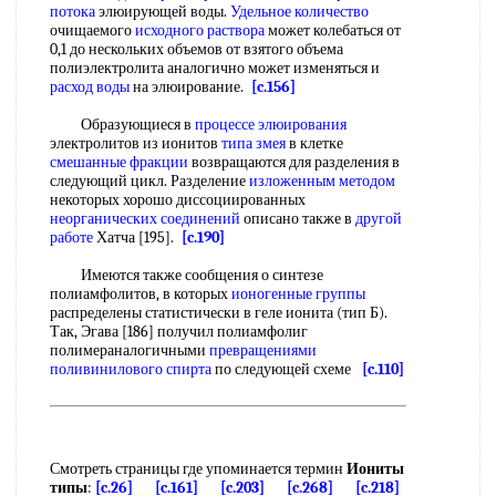
потока
элюирующей воды.
Удельное количество
очищаемого
исходного раствора
может колебаться от
0,1 до нескольких объемов от взятого объема
полиэлектролита аналогично может изменяться и
расход воды
на элюирование.
[c.156]
Образующиеся в
процессе элюирования
электролитов из ионитов
типа змея
в клетке
смешанные фракции
возвращаются для разделения в
следующий цикл. Разделение
изложенным методом
некоторых хорошо диссоциированных
неорганических соединений
описано также в
другой
работе
Хатча [195].
[c.190]
Имеются также сообщения о синтезе
полиамфолитов, в которых
ионогенные группы
распределены статистически в геле ионита (тип Б).
Так, Эгава [186] получил полиамфолиг
полимераналогичными
превращениями
поливинилового спирта
по следующей схеме
[c.110]
Смотреть страницы где упоминается термин
Иониты
типы
:
[c.26]
[c.161]
[c.203]
[c.268]
[c.218]