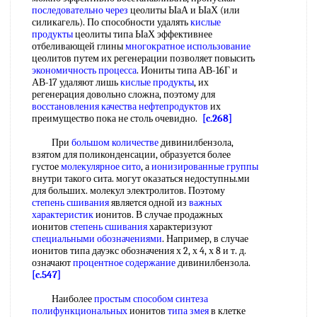
последовательно через
цеолиты ЫаА и ЫаХ (или
силикагель). По способности удалять
кислые
продукты
цеолиты типа ЫаХ эффективнее
отбеливающей глины
многократное использование
цеолитов путем их регенерации позволяет повысить
экономичность процесса
. Иониты типа АВ-16Г и
АВ-17 удаляют лишь
кислые продукты
, их
регенерация довольно сложна, поэтому для
восстановления качества нефтепродуктов
их
преимущество пока не столь очевидно.
[c.268]
При
большом количестве
дивинилбензола,
взятом для поликонденсации, образуется более
густое
молекулярное сито
, а
ионизированные группы
внутри такого сита. могут оказаться недоступны.ми
для больших. молекул электролитов. Поэтому
степень сшивания
является одной из
важных
характеристик
ионитов. В случае продажных
ионитов
степень сшивания
характеризуют
специальными обозначениями
. Например, в случае
ионитов типа дауэкс обозначения х 2, х 4, х 8 и т. д.
означают
процентное содержание
дивинилбензола.
[c.547]
Наиболее
простым способом
синтеза
полифункциональных
ионитов
типа змея
в клетке