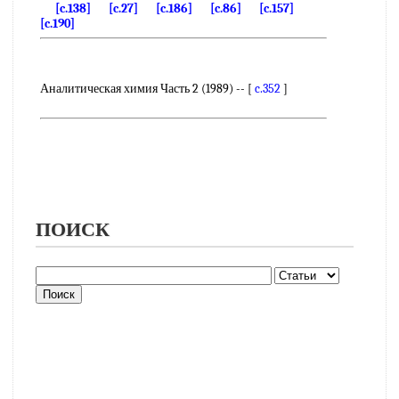
[c.138]
[c.27]
[c.186]
[c.86]
[c.157]
[c.190]
Аналитическая химия Часть 2 (1989) -- [
c.352
]
ПОИСК