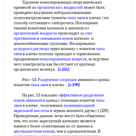
Удаление ионизированных неорганических
примесей из
органических жидкостей
может быть
проведено внутренне нейтрализованными
полиэлектролитами (иониты
типа змея
в клетке ) по
способу отстающего электролита. Поглощение
такими ионитами катионов и анионов из
органической жидкости
происходит за
счет
притяжения
и
связывания ионов
катионо- и
анионообменными группами. Фильтрование
исходного раствора
через колонку с ионитом
типа
змея
в клетке поэтому приводит к торможению
продвижения
ионизированных веществ
, вследствие
чего электролиты как бы отстают от крупных
органических молекул.
[c.155]
Рис> 53.
Разделение хлоридов
аммония и цинка
ионитом
типа змея
в клетке .
[c.190]
На рис. 53 показано
эффективное разделение
ионов аммония
и цинка с помощью ионитов
типа
змея
в клетке , полученных
полимеризацией
акриловой кислоты
в зернах анионита дауэкс-1 [128].
Приведенные данные легко могут быть объяснены
тем, что поли-акрилатный катионит является
намного более селективным по от-шению к
двухвалентным ионам
, чем к одновалентным. В