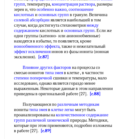
групп
, температура,
концентрация раствора
, размеры
зерен и, что
особенно важно
,
соотношение
кислотных
и
основных групп
в грануле. Величина
солевой абсорбции
является наибольшей в том
случае, когда достигнута стехиометрия
между
содержанием
кислотных и
основных групп
. Если же
одни группы (катионо- или анионообменные)
находятся в избытке, то появляется, кроме
ионообменного эффекта
, также и нежелательный
эффект исключения
ионов из фазы ионита (ионная
эксклюзия).
[c.87]
Влияние других факторов
на процессы со
смесью ионитов
типа змея
в клетке , в частности
степени поперечной
сшивки и температуры, мало
исследовано, однако является гораздо менее
выраженным. Некоторые данные в этом направлении
приведены в оригинальной работе [27].
[c.88]
Получающиеся по
различным методикам
иониты
типа змея
в
клетке легко
могут быть
проанализированы на
количественное содержание
групп различной химической
природы. Методики,
которые при этом применяются, подробно изложены
в работе [27].
[c.89]