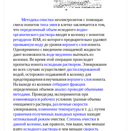
Методика очистки
неэлектролитов с помощью
смеси ионитов
типа змея
в клетке заключается в том,
что
определенный объем
исходного
водно-
органического раствора
вводят в колонку с ионитом
ретардион
-ИА8, из которого предварительно удаляют
промывную воду
до уровня
верхнего слоя
ионита.
Одновременно с введением очищаемой жидкости
дают возможность
воде медленно
вытекать из
колонки. Во время этой операции происходит
пропитка ионита
исходным раствором
. Элюирование
во всех случаях осуществляют
дистиллированной
водой, осторожно подаваемой в колонку для
предотвращения взмучивания
верхнего слоя
ионита.
На выходе из колонки
отбирают фракции
определенных объемов
анализ проводят
обычными
методами
. Проведя ряд экспериментов при
изменяющихся рабочих
условиях (разные объемы
очищаемого раствора,
различные скорости
элюирования,
изменение температуры
и т. д.), путем
сравнения полученных
выходных кривых
находят
оптимальный режим
очистки.
Степень очистки
в
данной колонке
, как правило, тем выше, чем меньше
взято
исходного раствора
и чем меньше
скорость