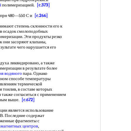
й
полимеризацией.
[c.373]
прн 480—550 С и
[c.266]
имают степень склонности его к
в осадок смолоподобных
имеризации. Эти продукты резко
как они засоряют клапаны,
зультате чего нарушается его
ха ликвидировано, а также
меризации в результате более
ия водяного
пара. Однако
анном способе температуры
 явлениям термической
 тоилив, в составе которых
я также согласиться с применением
нным выше.
[c.672]
и является использование
В. Последние содержат
яженные фрагменты с
амагнитных центров
,