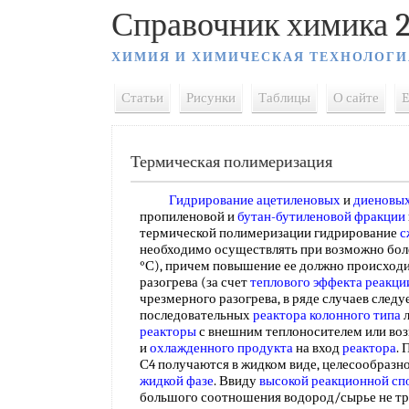
Справочник химика 2
ХИМИЯ И ХИМИЧЕСКАЯ ТЕХНОЛОГИ
Статьи
Рисунки
Таблицы
О сайте
E
Термическая полимеризация
Гидрирование ацетиленовых
и
диеновых
пропиленовой и
бутан-бутиленовой фракции
термической полимеризации гидрирование
с
необходимо осуществлять при возможно бо
°С), причем повышение ее должно происходи
разогрева (за счет
теплового эффекта реакци
чрезмерного разогрева, в ряде случаев следу
последовательных
реактора колонного типа
л
реакторы
с внешним теплоносителем или воз
и
охлажденного продукта
на вход
реактора
. 
С4 получаются в жидком виде, целесообразн
жидкой фазе
. Ввиду
высокой
реакционной сп
большого соотношения водород/сырье не тре