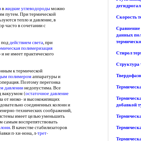
дегидрога
в
в
жидкие углеводороды
можно
им путем. При термической
Скорость 
зуются тепло и давление, в
ор часто в сочетании с
Сравнение 
данных пол
термическ
 под
действием света
, при
рмическая полимеризация
Стирол тер
 и не имеет практического
Структура
нным к термической
Твердофазн
дым полимером
аппаратуры и
операция. Поэтому перегонка
Термическа
м давлении
недопустима. Все
д вакуумом (
остаточное давление
Термическа
ла от низко- и высококипящих
едовательно соединенных колонн и
добавкой т
женерно-технических соображений,
истемы имеет целью уменьшить
Термическа
ем самым воспрепятствовать
олонн
. В качестве стабилизаторов
Термическ
авки п-хи-нона, л-
трет
-
Термическа