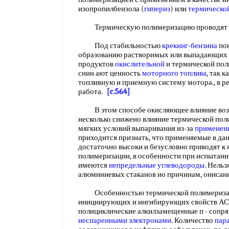
изопропилбензола (
гипериз
) или
термическо
Термическую полимеризацию проводят 
Под стабильностью
крекинг-бензина
пон
образованию растворимых или выпадающих 
продуктов
окислительной
и термической пол
снин ают ценность
моторного топлива
, так 
топливную и приемную систему мотора., в ре
работа.
[c.564]
В этом способе окисляющее влияние возду
несколько снижено влияние термической поли
мягких условий выпаривания из-за
применен
приходится признать, что применяемые в д
достаточно высоки и безусловно приводят к
полимеризации, в особенности при испытании
имеются
непредельные углеводороды
. Нельз
алюминиевых стаканов ио причинам, ониса
Особенностью термической полимеризаци
инициирующих и ингибирующих свойств АС
полициклические алкилзамещенные п - сопр
неспаренными электронами
. Количество
пар