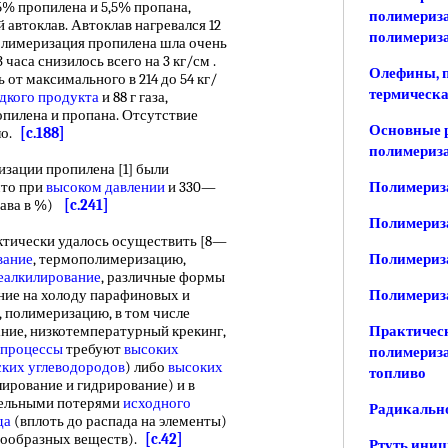
% пропилена и 5,5% пропана,
полимериз
 автоклав. Автоклав нагревался 12
полимериз
 полимеризация пропилена шла очень
 часа снизилось всего на 3 кг/см .
Олефины, п
ь от максимального в 214 до 54 кг/
термическ
дкого продукта
и 88 г газа,
опилена и пропана. Отсутствие
Основные 
ло.
[c.188]
полимериза
ции пропилена [1] были
что при
высоком давлении
и 330—
Полимериза
тава в %)
[c.241]
Полимериза
тически удалось осуществить [8—
вание
, термополимеризацию,
Полимериза
еалкилирование
, различные формы
ание на холоду парафиновых и
Полимериза
, полимеризацию, в том числе
ние, низкотемпературный крекинг,
Практическ
 процессы
требуют
высоких
полимериза
ских углеводородов
) либо
высоких
топливо
ирование и гидрирование) и в
тельными потерями
исходного
Радикальн
да
(вплоть до распада на элементы)
ксообразных веществ).
[c.42]
Ртуть иниц