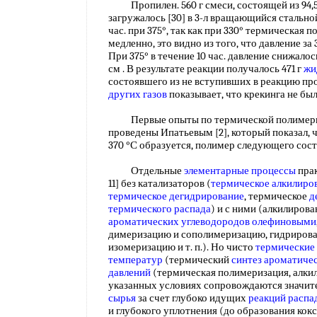
Пропилен. 560 г смеси, состоящей из 94,5
загружалось [30] в 3-л вращающийся стальной
час. при 375°, так как при 330° термическая
медленно, это видно из того, что давление за 3
При 375° в течение 10 час. давление снижалос
см . В результате реакции получалось 471 г
жи
состоявшего из не вступивших в реакцию пр
других газов
показывает, что крекинга не бы
Первые опыты по термической полимериза
проведены Ипатьевым [2], который показал, 
370 °С образуется, полимер следующего сос
Отдельные
элементарные процессы
прак
11] без катализаторов (
термическое алкилиро
термическое дегидрирование
, термическое
д
термического распада
) и с ними (алкилиров
ароматических углеводородов олефиновыми
димеризацию и сополимеризацию, гидрирова
изомеризацию и т. п.). Но чисто
термические
температур
(термический
синтез ароматиче
давлений
(термическая полимеризация, алкил
указанных условиях сопровождаются значи
сырья
за счет глубоко идущих
реакций распа
и глубокого уплотнения (до образования ко