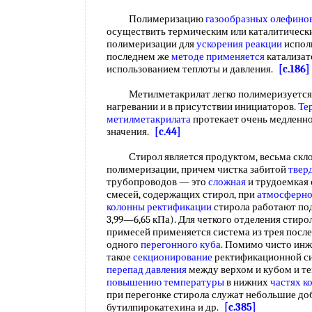
Полимеризацию
газообразных олефино
осуществить термическим или каталитическ
полимеризации для
ускорения реакции
исполь
последнем же
методе применяется
катализат
использованием теплоты и давления.
[c.186]
Метилметакрилат легко полимеризуется
нагревании и в присутствии инициаторов.
Те
метилметакрилата
протекает очень медленно
значения.
[c.44]
Стирол является продуктом, весьма скло
полимеризации, причем чистка забитой
твер
трубопроводов — это
сложная
и трудоемкая 
смесей, содержащих стирол, при
атмосферно
колонны ректификации
стирола работают по
3,99—6,65 кПа). Для четкого отделения стиро
примесей применяется система из трея посл
одного
перегонного куба
. Помимо чисто ин
такое
секционирование
ректификационной с
перепад давления
между верхом и кубом и т
повышению температуры
в нижних
частях к
при перегонке стирола служат небольшие доб
бутилпирокатехина и др.
[c.385]