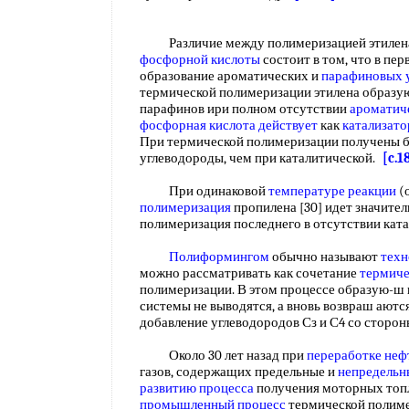
Различие между полимеризацией этилена в
фосфорной кислоты
состоит в том, что в пе
образование ароматических и
парафиновых 
термической полимеризации этилена образу
парафинов ири полном отсутствии
ароматич
фосфорная кислота действует
как
катализато
При термической полимеризации получены 
углеводороды, чем при каталитической.
[c.1
При одинаковой
температуре реакции
(
полимеризация
пропилена [30] идет значител
полимеризация последнего в отсутствии кат
Полиформингом
обычно называют
техн
можно рассматривать как сочетание
термиче
полимеризации. В этом процессе образую-ш и
системы не выводятся, а вновь возвраш аютс
добавление углеводородов Сз и С4 со сторо
Около 30 лет назад при
переработке неф
газов, содержащих предельные и
непредельн
развитию процесса
получения моторных топл
промышленный процесс
термической полим