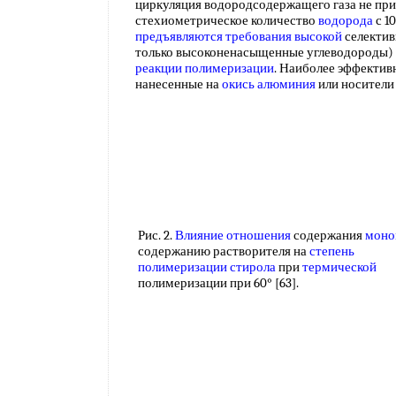
циркуляция водородсодержащего газа не при
стехиометрическое количество
водорода
с 1
предъявляются требования
высокой
селектив
только высоконенасыщенные углеводороды) 
реакции полимеризации
. Наиболее эффекти
нанесенные на
окись алюминия
или носители
Рис. 2.
Влияние отношения
содержания
моно
содержанию растворителя на
степень
полимеризации стирола
при
термической
полимеризации при 60° [63].