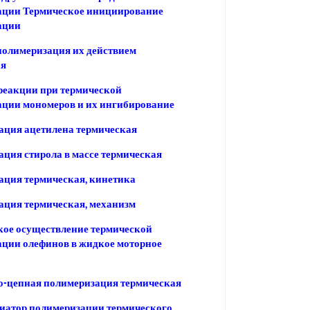
ации Термическое инициирование
ации
олимеризация их действием
ая
реакции при термической
ции мономеров и их ингибирование
ция ацетилена термическая
ция стирола в массе термическая
ция термическая, кинетика
ция термическая, механизм
ое осуществление термической
ции олефинов в жидкое моторное
о-цепная полимеризация термическая
иатор полимеризации термического