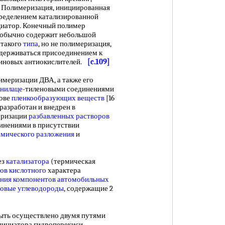
. Полимеризация, инициированная
пределением катализированной
ициатор. Конечный полимер
 обычно содержит небольшой
 такого
типа
, но не полимеризация,
адерживаться присоединением к
миновых антиокислителей.
[c.109]
меризации ДВА, а также его
нилаце
-тиленовыми соединениями
нове
пленкообразующих веществ
[16
разработан и внедрен в
еризации
разбавленных растворов
инениями в присутствии
рмического разложения
и
ез
катализатора
(термическая
ов кислотного
характера
ния компонентов автомобильных
овые углеводороды
, содержащие 2
ть осуществлено двумя путями
нициатора гидроперекиси