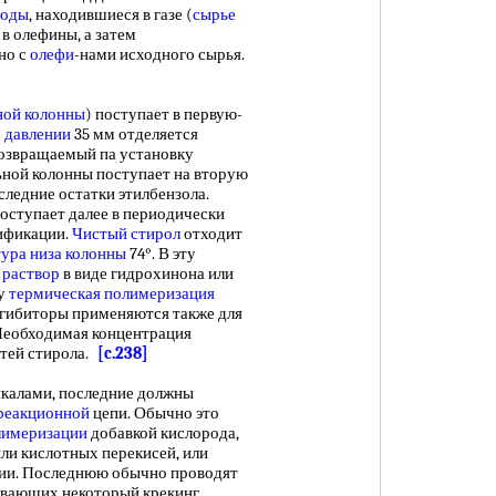
роды
, находившиеся в газе (
сырье
 в олефины, а затем
но с
олефи
-нами исходного сырья.
ной колонны
) поступает в первую-
 давлении
35 мм отделяется
возвращаемый па установку
ьной колонны поступает на вторую
следние остатки этилбензола.
оступает далее в периодически
ификации.
Чистый стирол
отходит
ура низа колонны
74°. В эту
 раствор
в виде гидрохинона или
му
термическая полимеризация
гибиторы применяются также для
 Необходимая концентрация
стей стирола.
[c.238]
алами, последние должны
реакционной
цепи. Обычно это
лимеризации
добавкой кислорода,
ли кислотных перекисей, или
ции. Последнюю обычно проводят
ывающих некоторый крекинг,