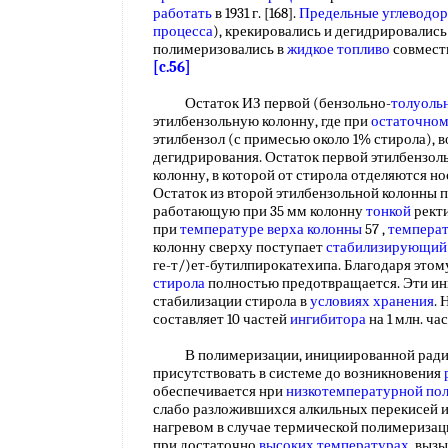
работать
в 1931 г. [168].
Предельные углеводо
процесса
), крекировались и дегидрировались
полимеризовались в
жидкое топливо
совмест
[c.56]
Остаток ИЗ первой (бензольно-
толуоль
этилбензольную колонну, где при
остаточном
этилбензол (с примесью около 1% стирола), 
дегидрирования. Остаток первой этилбензол
колонну, в которой от стирола отделяются но
Остаток из второй этилбензольной колонны п
работающую при 35 мм колонну
тонкой
рект
при
температуре верха колонны
57 ,
температ
колонну сверху поступает
стабилизирующий
ге-т/)ет-бутилпирокатехипа. Благодаря это
стирола
полностью предотвращается. Эти ин
стабилизации стирола в
условиях хранения
.
составляет 10 частей
ингибитора
на 1 млн. ча
В полимеризации, инициированной радик
присутствовать в системе до возникновения
обеспечивается нри
низкотемпературной по
слабо разложившихся алкильных перекисей и
нагревом в случае термической полимериза
при достаточно
высоких температурах
, выз