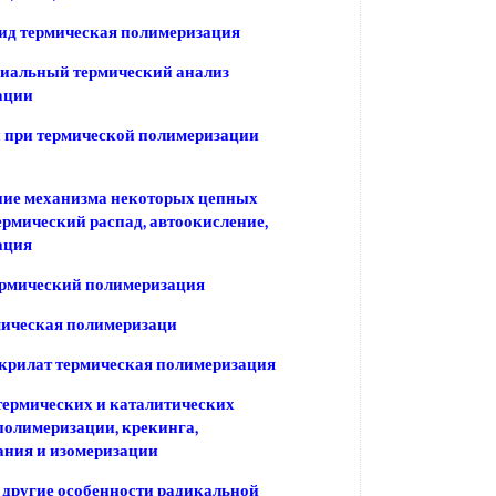
ид термическая полимеризация
иальный термический анализ
ации
 при термической полимеризации
ние механизма некоторых цепных
ермический распад, автоокисление,
ация
ермический полимеризация
мическая полимеризаци
крилат термическая полимеризация
ермических и каталитических
полимеризации, крекинга,
ания и изомеризации
другие особенности радикальной