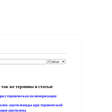
 так же термины и статьи:
рил термическая полимеризация
лен. ацетилениды при термической
ации ацетилена