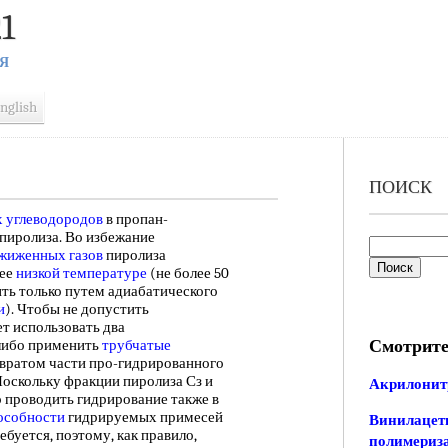
1
Я
nglish
ПОИСК
 углеводородов
в пропан-
пиролиза. Во избежание
жиженных газов
пиролиза
лее
низкой температуре
(не более 50
ть только путем адиабатического
и
). Чтобы не допустить
ет использовать два
Смотрите
ибо применить
трубчатые
вратом части про-гидрированного
Поскольку фракции пиролиза Сз и
Акрилонит
о проводить гидрирование также в
особности
гидрируемых примесей
Винилацети
буется, поэтому, как правило,
полимериз