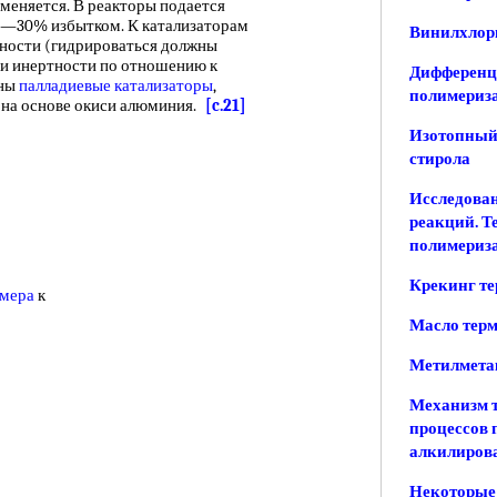
меняется. В реакторы подается
0—30% избытком. К катализаторам
Винилхлор
ности (гидрироваться должны
и инертности по отношению к
Дифференц
вны
палладиевые катализаторы
,
полимериз
 на основе окиси алюминия.
[c.21]
Изотопный
стирола
Исследова
реакций. Т
полимериз
Крекинг т
мера
к
Масло тер
Метилмета
Механизм т
процессов 
алкилиров
Некоторые 