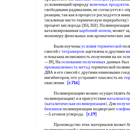
усложняющий природу
конечных продуктов
свободными радикалами, не согласуется с о
реакции, так как в процессе расходуется ин
(исключая чисто термическую переработку)
процент кислорода [351, 352]. Полимеризация
катализированная
карбоний-ионом
, может з
мономеру фенольных или ароматических а
Были изучены
условия термической
поли
смесей с
тетрамером
ацетилена и другими
ви
и показана возможность получения иа их ос
—19], На
основании полученных
данных был 
промышленность метод
термической полим
ДВА и его смесей с другими ениновыми соед
ингибиторов, что устраняет опасность их
те
окисления.
[c.716]
Полимеризацию можно осуществлять б
полимеризация) и в присутствии
катализатор
(
каталитическая полимеризация
). Для
получе
бензинов
полимеризации подвергают
олефин
—5 атомов углерода.
[c.19]
Производство этих материалов может бы
полимеризацией с применением в качестве и