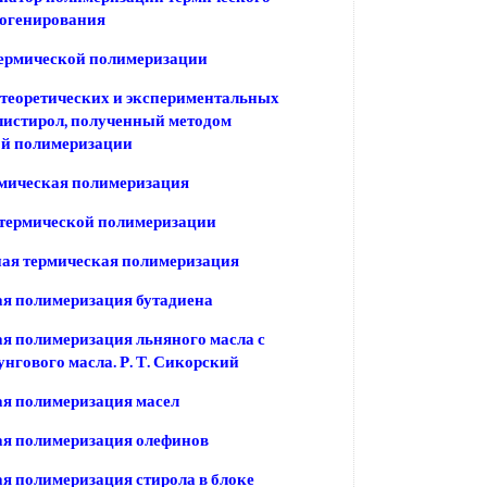
логенирования
термической полимеризации
теоретических и экспериментальных
истирол, полученный методом
ой полимеризации
мическая полимеризация
 термической полимеризации
ая термическая полимеризация
я полимеризация бутадиена
я полимеризация льняного масла с
унгового масла. Р. Т. Сикорский
я полимеризация масел
ая полимеризация олефинов
я полимеризация стирола в блоке