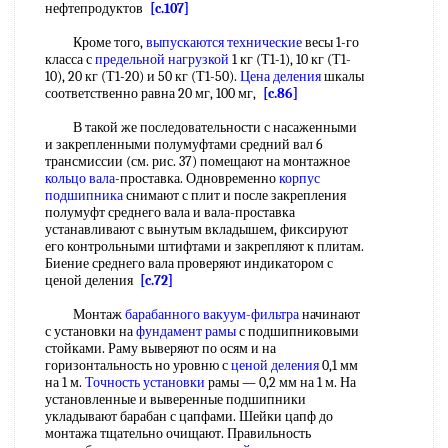
нефтепродуктов
[c.107]
Кроме того,
выпускаются технические
весы 1-го
класса с
предельной нагрузкой
1 кг (Т1-1), 10 кг (Т1-
10), 20 кг (Т1-20) и 50 кг (Т1-50).
Цена деления
шкалы
соответственно равна 20 мг, 100 мг,
[c.86]
В такой же последовательности с насаженными
и закрепленными полумуфтами средний вал 6
трансмиссии (см. рис. 37) помещают на монтажное
кольцо вала
-проставка. Одновременно
корпус
подшипника
снимают с плит и после закрепления
полумуфт среднего вала и вала-проставка
устанавливают с вынутым вкладышем, фиксируют
его контрольными штифтами и закрепляют к плитам.
Биение среднего вала проверяют индикатором с
ценой деления
[c.72]
Монтаж
барабанного вакуум-фильтра
начинают
с установки на
фундамент рамы
с подшипниковыми
стойками. Раму выверяют по осям и на
горизонтальность но уровню с
ценой деления
0,1 мм
на 1 м.
Точность установки
рамы — 0,2 мм на 1 м. На
установленные и выверенные подшипники
укладывают барабан с цапфами. Шейки цапф до
монтажа тщательно очищают. Правильность