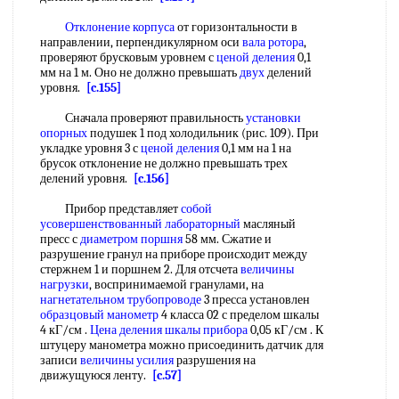
Отклонение корпуса
от горизонтальности в
направлении, перпендикулярном оси
вала ротора
,
проверяют брусковым уровнем с
ценой деления
0,1
мм на 1 м. Оно не должно превышать
двух
делений
уровня.
[c.155]
Сначала проверяют правильность
установки
опорных
подушек 1 под холодильник (рис. 109). При
укладке уровня 3 с
ценой деления
0,1 мм на 1 на
брусок отклонение не должно превышать трех
делений уровня.
[c.156]
Прибор представляет
собой
усовершенствованный лабораторный
масляный
пресс с
диаметром поршня
58 мм. Сжатие и
разрушение гранул на приборе происходит между
стержнем 1 и поршнем 2. Для отсчета
величины
нагрузки
, воспринимаемой гранулами, на
нагнетательном трубопроводе
3 пресса установлен
образцовый манометр
4 класса 02 с пределом шкалы
4 кГ/см .
Цена деления
шкалы прибора
0,05 кГ/см . К
штуцеру манометра можно присоединить датчик для
записи
величины усилия
разрушения на
движущуюся ленту.
[c.57]