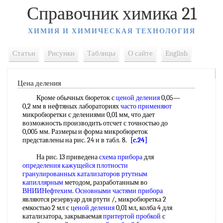
Справочник химика 21
ХИМИЯ И ХИМИЧЕСКАЯ ТЕХНОЛОГИЯ
Статьи
Рисунки
Таблицы
О сайте
English
Цена деления
Кроме обычных бюреток с
ценой деления
0,05—
0,2 мм в нефтяных лабораториях
часто применяют
микробюретки с делениями 0,01 мм, что дает
возможность производить отсчет с точностью до
0,005 мм. Размеры и форма микробюреток
представлены на рис. 24 и в табл. 8.
[c.24]
На рис. 13 приведена
схема прибора
для
определения кажущейся плотности
гранулированных катализаторов
ртутным
капиллярным
методом, разработанным во
ВНИИНефтехим
.
Основными частями прибора
являются резервуар для ртути /, микробюретка 2
емкостью 2 мл с
ценой деления
0,01 мл, колба 4 для
катализатора, закрываемая
притертой пробкой
с