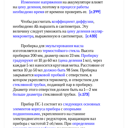
Изменение напряжения
на аккумуляторе влияет
на
цену деления
, поэтому в
процессе работы
необходимо время
от времени проверять ее.
[c.299]
Чтобы рассчитать
коэффициент диффузии
,
необходимо Ah выразить в сантиметрах. Эту
величину следует умножить на
цену деления
окуляр-
микрометра
, выраженную в сантиметрах.
[c.433]
Пробирка для
эмульгирования масла
изготовляется из
термостойкого стекла
. Высота
пробирки 200 мм, диаметр около 23 мм.
Пробирку
градуируют
от 10 до 60 мл (
цена деления
1 мл), через
каждые 5 мл наносится круговая метка. Расстояние от
метки 10 до 50 мл
должно быть
98 5мм. Пробирка
закрывается
корковой пробкой
с отверстием, в
котором укрепляется термометр, и отверстием для
стеклянной трубки
, подающей пар в пробирку.
Диаметр этого отверстия должен быть на 1—2 мм
больше диаметра
стеклянной трубки.
[c.173]
Прибор ПС-1 состоит из
следующих основных
элементов
корпуса прибора
с
опорными
подшипниками
, укрепленного на станине
электродвигателя с редуктором, вращающим вал
прибора с частотой 2 об/мин. Прн
определении