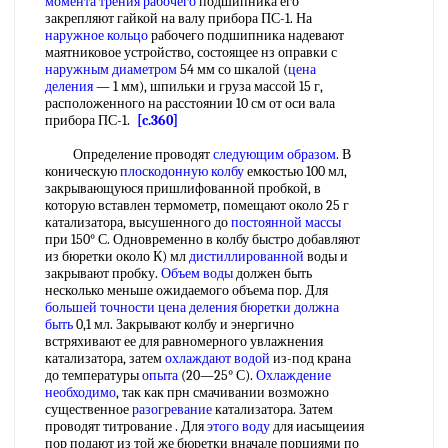
момента
трения рабочего
подшипника его
закрепляют гайкой на валу прибора ПС-1. На
наружное кольцо
рабочего подшипника надевают
маятниковое устройство, состоящее нз оправки с
наружным диаметром
54 мм со шкалой (
цена
деления
— 1 мм), шпильки и груза массой 15 г,
расположенного на расстоянии 10 см от оси вала
прибора ПС-1.
[c.360]
Определение проводят
следующим образом
. В
коническую
плоскодонную колбу
емкостью 100 мл,
закрывающуюся пришлифованной пробкой, в
которую вставлен термометр, помещают около 25 г
катализатора, высушенного до
постоянной массы
при 150° С. Одновременно в колбу быстро добавляют
из бюретки около К) мл
дистиллированной
воды и
закрывают пробку.
Объем воды
должен быть
несколько меньше ожидаемого объема пор. Для
большей точности
цена деления бюретки
должна
быть
0,1 мл. Закрывают колбу и энергично
встряхивают ее для равномерного увлажнения
катализатора, затем
охлаждают водой
из-под крана
до температуры
опыта
(20—25° С).
Охлаждение
необходимо
, так как прн смачивании возможно
существенное
разогревание
катализатора. Затем
проводят титрование . Для
этого воду
для иасыщеиия
пор подают из той же бюретки вначале порциями по