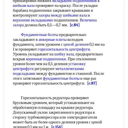
пришабровки нижних
вкладышей подшипников
к
шейкам вала
проверяют на краску. После укладки
барабана подшипники закрывают крышками и
контролируют
зазоры между
шейками вала
и
верхними вкладышами
подшипников.
Величина
зазора
должна быть 0,5—0,7 мм.
[c.84]
Фундаментные болты
предварительно
закладывают в
анкерные плиты
колодцев
фундамента, затем уровнем с
ценой деления
0,1 мм на
1 м проверяют
горизонтальность центрифуги
.
Уровень укладывают на
шейку вала
, предварительно
вскрыв
коренные подшипники
. При отклонении
уровня более чем на 0,5 деления
установку
центрифуги
регулируют
металлическими
подкладками
между фундаментом и станиной. После
этого затягивают
фундаментные болты
и еще раз
проверяют горизонтальность центрифуги.
[c.87]
Горизонтальность редуктора проверяют
брусковым уровнем, который устанавливают на
обработанную площадку на крышке редуктора.
Допускаемый уклон закрепленного редуктора в
сторону турбокомпрессора или электродвигателя
может быть не более одного деления уровня с ценой
деления 0,1 мм на 1 м.
[c.154]