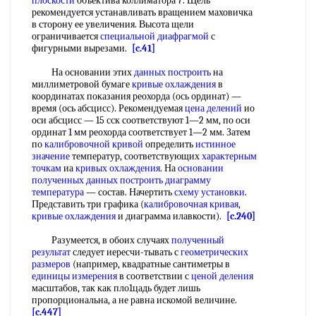
плоскости
объектива коллиматора 7. Щель
рекомендуется устанавливать вращением маховичка
в сторону ее увеличения. Высота щели
ограничивается
специальной диафрагмой
с
фигурными вырезами.
[c.41]
На основании этих
данных построить
на
миллиметровой бумаге
кривые охлаждения
в
координатах показания реохорда (ось ординат) —
время (ось абсцисс). Рекомендуемая
цена делений
ио
оси абсцисс — 15 сск соответствуют 1—2 мм, по оси
ординат 1 мм реохорда соответствует 1—2 мм. Затем
по
калибровочной кривой
определить
истинное
значение
температур, соответствующих
характерным
точкам
иа
кривых охлаждения
. На
основании
полученных
данных построить
диаграмму
температура
— состав. Начертить
схему установки
.
Представить три графика (
калибровочная кривая
,
кривые охлаждения
и диаграмма илавкости).
[c.240]
Разумеется, в обоих случаях
полученный
результат
следует иересчи-тывать с
геометрических
размеров
(например, квадратные сантиметры в
единицы измерения
в соответствии с
ценой деления
масштабов, так как пло1цадь будет лишь
пропорциональна, а не равна искомой величине.
[c.447]