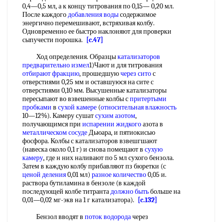
0,4—0,5 мл, а к концу титрования по 0,15— 0,20 мл.
После каждого
добавления воды
содержимое
энергично перемешивают, встряхивая колбу.
Одновременно ее быстро наклоняют для проверки
сыпучести порошка.
[c.47]
Ход определения. Образцы
катализаторов
предварительно
измел
1)Чают и для титрования
отбирают фракцию
, прошедшую
через сито
с
отверстиями 0,25 мм и оставшуюся на сите с
отверстиями 0,10 мм. Высушенные катализаторы
пересыпают во взвешенные колбы с
притертыми
пробками
в
сухой камере
(
относительная влажность
10—12%). Камеру сушат
сухим азотом
,
получающимся при
испарении жидкого
азота в
металлическом сосуде
Дьюара, и пятиокисью
фосфора. Колбы с катализаторов взвешгшают
(навеска около 0,1 г) и снова помещают в
сухую
камеру
, где н них наливают по 5 мл сухого бензола.
Затем в каждую колбу прибавляют пз бюретки (с
ценой деления
0,01 мл)
разное количество
0,05 и.
раствора бутиламина в бензоле (в каждой
последующей колбе титранта
должно быть
больше на
0,01—0,02 мг-экв на 1 г катализатора).
[c.132]
Бензол вводят в
поток водорода
через