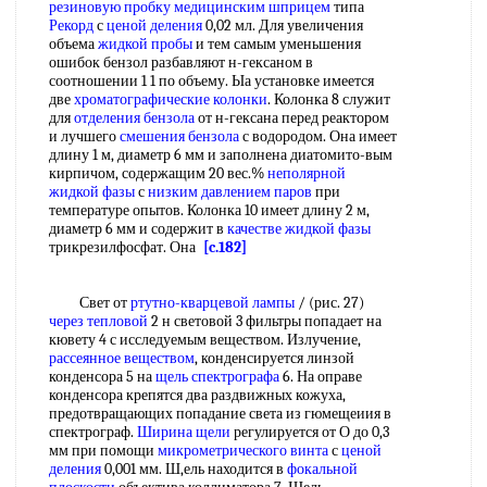
резиновую пробку
медицинским шприцем
типа
Рекорд
с
ценой деления
0,02 мл. Для увеличения
объема
жидкой пробы
и тем самым уменьшения
ошибок бензол разбавляют н-гексаном в
соотношении 1 1 по объему. Ыа установке имеется
две
хроматографические колонки
. Колонка 8 служит
для
отделения бензола
от н-гексана перед реактором
и лучшего
смешения бензола
с водородом. Она имеет
длину 1 м, диаметр 6 мм и заполнена диатомито-вым
кирпичом, содержащим 20 вес.%
неполярной
жидкой фазы
с
низким давлением паров
при
температуре опытов. Колонка 10 имеет длину 2 м,
диаметр 6 мм и содержит в
качестве жидкой фазы
трикрезилфосфат. Она
[c.182]
Свет от
ртутно-кварцевой лампы
/ (рис. 27)
через тепловой
2 н световой 3 фильтры попадает на
кювету 4 с исследуемым веществом. Излучение,
рассеянное веществом
, конденсируется линзой
конденсора 5 на
щель спектрографа
6. На оправе
конденсора крепятся два раздвижных кожуха,
предотвращающих попадание света из гюмещеиия в
спектрограф.
Ширина щели
регулируется от О до 0,3
мм при помощи
микрометрического винта
с
ценой
деления
0,001 мм. Ш,ель находится в
фокальной