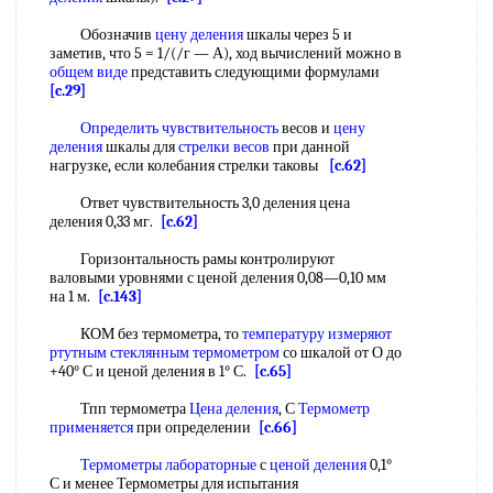
Обозначив
цену деления
шкалы через 5 и
заметив, что 5 = 1/(/г — А), ход вычислений можно в
общем виде
представить следующими формулами
[c.29]
Определить чувствительность
весов и
цену
деления
шкалы для
стрелки весов
при данной
нагрузке, если колебания стрелки таковы
[c.62]
Ответ чувствительность 3,0 деления цена
деления 0,33 мг.
[c.62]
Горизонтальность рамы контролируют
валовыми уровнями с ценой деления 0,08—0,10 мм
на 1 м.
[c.143]
КОМ без термометра, то
температуру измеряют
ртутным стеклянным термометром
со шкалой от О до
+40° С и ценой деления в 1° С.
[c.65]
Тпп термометра
Цена деления
, С
Термометр
применяется
при определении
[c.66]
Термометры лабораторные
с
ценой деления
0,1°
С и менее Термометры для испытания