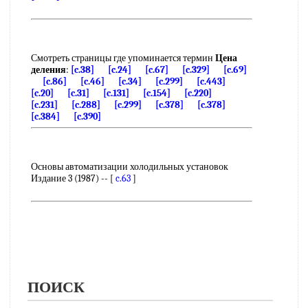
Смотреть страницы где упоминается термин
Цена
деления
:
[c.38]
[c.24]
[c.67]
[c.329]
[c.69]
[c.86]
[c.46]
[c.34]
[c.299]
[c.443]
[c.20]
[c.31]
[c.131]
[c.154]
[c.220]
[c.231]
[c.288]
[c.299]
[c.378]
[c.378]
[c.384]
[c.390]
Основы автоматизации холодильных установок
Издание 3 (1987) -- [
c.63
]
ПОИСК