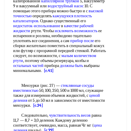
калиброванной
капиллярной трубкой
5, вакуумметр
9 и вакуумный или
водоструйный насос
10. С
помощью этого прибора можно быстро и с
высокой
точностью
определять
кажущуюся плотность
катализаторов
. Однако существенный его
недостаток-использование
в
качестве рабочей
жидкости
ртути. Чтобы
исключить возможность
ее
испарения и розлива, необходимо тщательно
уплотнять все соединения, а сам
прибор после
его
сборки желательно поместить в специальный кожух
или футляр с прозрачной передней стенкой. Работать
следует, по возможности, с
малым количеством
ртути
, поэтому объемы резервуара, колбы и
остальных частей
прибора
должны быть
выбраны
минимальными.
[c.41]
Мензурки (рис. 27) —
стеклянные сосуды
вместимостью
50, 100, 250, 500 и 1000 мл, служащие
также для измерения объемов жидкостей, с
ценой
деления
от 5 до 50 мл в зависимости от вместимости
мензурки.
[c.24]
Следовательно,
чувствительность весов
равна
11,7 — 8,7 = 3,0 деления. Каждому делению
соответствует, очевидно, масса, равная Чг мг (
цена
деления
шкалы).
[c.29]