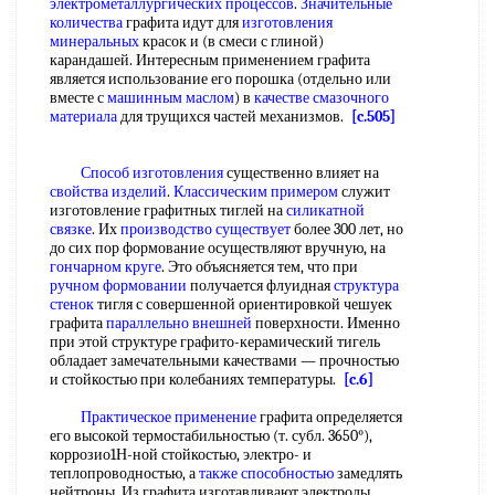
электрометаллургических процессов
.
Значительные
количества
графита идут для
изготовления
минеральных
красок и (в смеси с глиной)
карандашей. Интересным применением графита
является использование его порошка (отдельно или
вместе с
машинным маслом
) в
качестве смазочного
материала
для трущихся частей механизмов.
[c.505]
Способ изготовления
существенно влияет на
свойства изделий
.
Классическим примером
служит
изготовление графитных тиглей на
силикатной
связке
. Их
производство существует
более 300 лет, но
до сих пор формование осуществляют вручную, на
гончарном круге
. Это объясняется тем, что при
ручном формовании
получается флуидная
структура
стенок
тигля с совершенной ориентировкой чешуек
графита
параллельно внешней
поверхности. Именно
при этой структуре графито-керамический тигель
обладает замечательными качествами — прочностью
и стойкостью при колебаниях температуры.
[c.6]
Практическое применение
графита определяется
его высокой термостабильностью (т. субл. 3650°),
коррозио1Н-ной стойкостью, электро- и
теплопроводностью, а
также способностью
замедлять
нейтроны. Из графита изготавливают электроды,