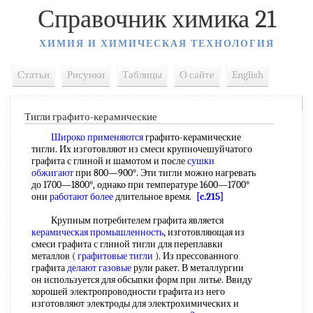
Справочник химика 21
ХИМИЯ И ХИМИЧЕСКАЯ ТЕХНОЛОГИЯ
Статьи
Рисунки
Таблицы
О сайте
English
Тигли графито-керамические
Широко применяются
графито-керамические
тигли. Их изготовляют из смеси крупночешуйчатого
графита с глиной и шамотом и после
сушки
обжигают
при 800—900°. Эти тигли можно нагревать
до 1700—1800°, однако при температуре 1600—1700°
они
работают более
длительное время.
[c.215]
Крупным потребителем графита является
керамическая промышленность
, изготовляющая из
смеси графита с глиной тигли для переплавки
металлов (
графитовые тигли
). Из прессованного
графита
делают газовые
рули ракет. В металлургии
он используется для обсыпки форм при литье. Ввиду
хорошей электропроводности графита из него
изготовляют электроды для электрохимических и