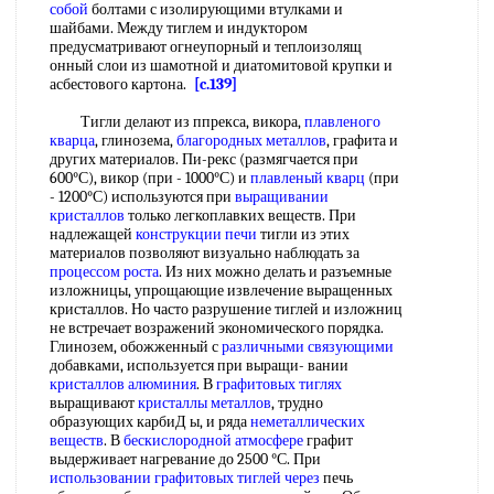
собой
болтами с изолирующими втулками и
шайбами. Между тиглем и индуктором
предусматривают огнеупорный и теплоизолящ
онный слои из шамотной и диатомитовой крупки и
асбестового картона.
[c.139]
Тигли делают из ппрекса, викора,
плавленого
кварца
, глинозема,
благородных металлов
, графита и
других материалов. Пи-рекс (размягчается при
600°С), викор (при - 1000°С) и
плавленый кварц
(при
- 1200°С) используются при
выращивании
кристаллов
только легкоплавких веществ. При
надлежащей
конструкции печи
тигли из этих
материалов позволяют визуально наблюдать за
процессом роста
. Из них можно делать и разъемные
изложницы, упрощающие извлечение выращенных
кристаллов. Но часто разрушение тиглей и изложниц
не встречает возражений экономического порядка.
Глинозем, обожженный с
различными связующими
добавками, используется при выращи- вании
кристаллов алюминия
. В
графитовых тиглях
выращивают
кристаллы металлов
, трудно
образующих карбиД ы, и ряда
неметаллических
веществ
. В
бескислородной атмосфере
графит
выдерживает нагревание до 2500 °С. При
использовании графитовых
тиглей через
печь