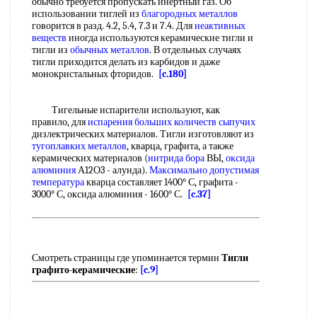
обычно требуется пропускать инертный газ. Об
использовании тиглей из
благородных металлов
говорится в разд. 4.2, 5.4, 7.3 и 7.4. Для
неактивных
веществ
иногда используются керамические тигли и
тигли из
обычных металлов
. В отдельных случаях
тигли приходится делать из карбидов и даже
монокристальных фторидов.
[c.180]
Тигельные испарители используют, как
правило, для
испарения больших
количеств сыпучих
дизлектрических материалов. Тигли изготовляют из
тугоплавких металлов
, кварца, графита, а также
керамических материалов (
нитрида бора
ВЫ,
оксида
алюминия
А12О3 - алунда).
Максимально допустимая
температура
кварца составляет 1400° С, графита -
3000° С, оксида алюминия - 1600° С.
[c.37]
Смотреть страницы где упоминается термин
Тигли
графито-керамические
:
[c.9]