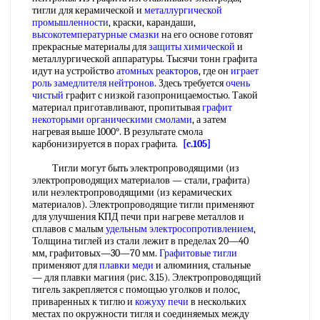
тигли для керамической и
металлургической
промышленности
, краски, карандаши,
высокотемпературные смазки
на его основе готовят
прекрасные материалы для
защиты химической
и
металлургической аппаратуры. Тысячи тонн графита
идут на устройство
атомных реакторов
, где он
играет
роль
замедлителя нейтронов
. Здесь требуется
очень
чистый
графит с низкой газопроницаемостью. Такой
материал приготавливают, пропитывая
графит
некоторыми
органическими смолами
, а затем
нагревая выше 1000°. В результате смола
карбонизируется в порах графита.
[c.105]
Тигли могут быть электропроводящими (из
электропроводящих материалов — стали, графита)
или неэлектропроводящими (из керамических
материалов). Электропроводящие тигли применяют
для улучшения КПД печи при нагреве металлов и
сплавов с малым
удельным электросопротивлением
,
Толщина тиглей из стали лежит в пределах 20—40
мм, графитовых—30—70 мм.
Графитовые тигли
применяют для
плавки меди
и алюминия, стальные
— для плавки магиия (рис. 3.15). Электропроводящий
тигель закрепляется с помощью уголков и полос,
приваренных к тиглю и
кожуху печи
в нескольких
местах по окружности тигля и соединяемых между